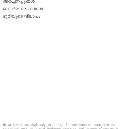
അര്‍ച്ചനപ്പൂക്കള്‍
ബാല്യകിരണങ്ങള്‍
ഭൂമിയുടെ വിലാപം
archanappookkal
,
balyakiranangal
,
bhoomiyude vilapam
,
nirmala
rajagopal
,
അര്‍ച്ചനപ്പൂക്കള്‍
,
നിര്‍മ്മലാ രാജഗോപാല്‍
,
ബാല്യകിരണങ്ങള്‍
,