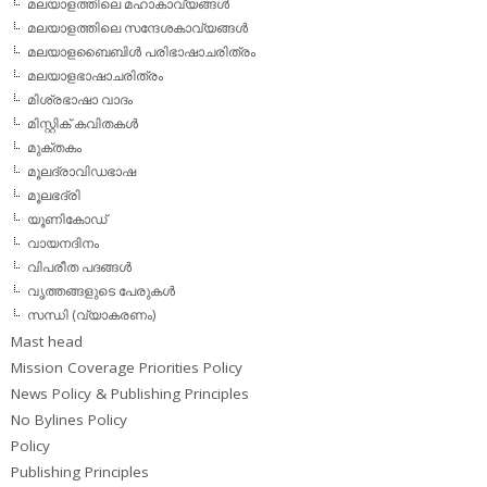
മലയാളത്തിലെ മഹാകാവ്യങ്ങള്‍
മലയാളത്തിലെ സന്ദേശകാവ്യങ്ങള്‍
മലയാളബൈബിള്‍ പരിഭാഷാചരിത്രം
മലയാളഭാഷാചരിത്രം
മിശ്രഭാഷാ വാദം
മിസ്റ്റിക് കവിതകള്‍
മുക്തകം
മൂലദ്രാവിഡഭാഷ
മൂലഭദ്രി
യൂണികോഡ്
വായനദിനം
വിപരീത പദങ്ങള്‍
വൃത്തങ്ങളുടെ പേരുകള്‍
സന്ധി (വ്യാകരണം)
Mast head
Mission Coverage Priorities Policy
News Policy & Publishing Principles
No Bylines Policy
Policy
Publishing Principles