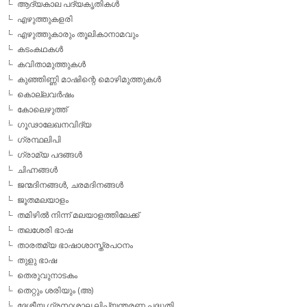
ആദ്യകാല പദ്യകൃതികള്‍
എഴുത്തുകളരി
എഴുത്തുകാരും തൂലികാനാമവും
കടംകഥകള്‍
കവിതാമുത്തുകള്‍
കുഞ്ഞിണ്ണി മാഷിന്റെ മൊഴിമുത്തുകള്‍
കൊല്ലവര്‍ഷം
കോലെഴുത്ത്
ഗൂഢാലേഖനവിദ്യ
ഗ്രന്ഥലിപി
ഗ്രാമ്യ പദങ്ങള്‍
ചിഹ്നങ്ങള്‍
ജന്മദിനങ്ങള്‍, ചരമദിനങ്ങള്‍
ജൂതമലയാളം
തമിഴില്‍ നിന്ന് മലയാളത്തിലേക്ക്
തലശേരി ഭാഷ
താരതമ്യ ഭാഷാശാസ്ത്രപഠനം
തുളു ഭാഷ
തെരുവുനാടകം
തെറ്റും ശരിയും (അ)
ദേശീയ ഗ്രന്ഥശാല ലിപ്യന്തരണ പദ്ധതി