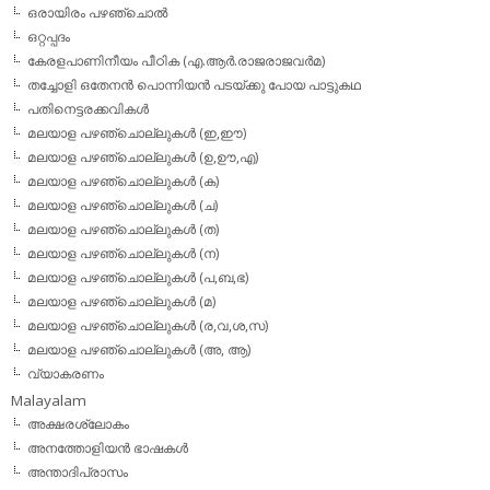
ഒരായിരം പഴഞ്ചൊല്‍
ഒറ്റപ്പദം
കേരളപാണിനീയം പീഠിക (എ.ആര്‍.രാജരാജവര്‍മ)
തച്ചോളി ഒതേനൻ പൊന്നിയൻ പടയ്‌ക്കു പോയ പാട്ടുകഥ
പതിനെട്ടരക്കവികള്‍
മലയാള പഴഞ്ചൊല്ലുകള്‍ (ഇ,ഈ)
മലയാള പഴഞ്ചൊല്ലുകള്‍ (ഉ,ഊ,എ)
മലയാള പഴഞ്ചൊല്ലുകള്‍ (ക)
മലയാള പഴഞ്ചൊല്ലുകള്‍ (ച)
മലയാള പഴഞ്ചൊല്ലുകള്‍ (ത)
മലയാള പഴഞ്ചൊല്ലുകള്‍ (ന)
മലയാള പഴഞ്ചൊല്ലുകള്‍ (പ,ബ,ഭ)
മലയാള പഴഞ്ചൊല്ലുകള്‍ (മ)
മലയാള പഴഞ്ചൊല്ലുകള്‍ (ര,വ,ശ,സ)
മലയാള പഴഞ്ചൊല്ലുകൾ (അ, ആ)
വ്യാകരണം
Malayalam
അക്ഷരശ്ലോകം
അനത്തോളിയന്‍ ഭാഷകള്‍
അന്താദിപ്രാസം