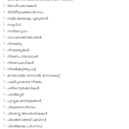
ദ്രാവിഡഭാഷകള്‍
ദ്വിതീയാക്ഷരപ്രാസം
നല്ല മലയാളം എഴുതാന്‍
നാട്ടറിവ്
നാട്യഗൃഹം
നാറാണത്ത് ഭ്രാന്തന്‍
നിഘണ്ടു
നിഘണ്ടുക്കള്‍
നിരണം ഗ്രന്ഥവരി
നിരണംകവികള്‍
നിഴല്‍ക്കുത്തുപാട്ട്
നോവെല്ല, നോവല്‍, നോവലെറ്റ്
പകര്‍പ്പവകാശ നിയമം
പതിനെട്ടരക്കവികള്‍
പരല്‍പ്പേര്
പുസ്തക കൗതുകങ്ങള്‍
പ്രകരണഗ്രന്ഥം
പ്രശസ്ത അവതാരികകള്‍
പ്രശ്‌നോത്തരി (ക്വിസ്)
പ്രശ്ലേഷം (ചിഹ്നനം)