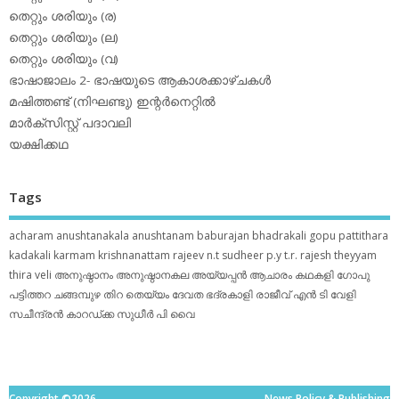
തെറ്റും ശരിയും (ര)
തെറ്റും ശരിയും (ല)
തെറ്റും ശരിയും (വ)
ഭാഷാജാലം 2- ഭാഷയുടെ ആകാശക്കാഴ്ചകള്‍
മഷിത്തണ്ട് (നിഘണ്ടു) ഇന്റര്‍നെറ്റില്‍
മാര്‍ക്‌സിസ്റ്റ് പദാവലി
യക്ഷിക്കഥ
Tags
acharam
anushtanakala
anushtanam
baburajan
bhadrakali
gopu pattithara
kadakali
karmam
krishnanattam
rajeev n.t
sudheer p.y
t.r. rajesh
theyyam
thira
veli
അനുഷ്ഠാനം
അനുഷ്ഠാനകല
അയ്യപ്പന്‍
ആചാരം
കഥകളി
ഗോപു
പട്ടിത്തറ
ചങ്ങമ്പുഴ
തിറ
തെയ്യം
ദേവത
ഭദ്രകാളി
രാജീവ് എൻ ടി
വേളി
സചീന്ദ്രന്‍ കാറഡ്ക്ക
സുധീര്‍ പി വൈ
Copyright ©2026.
News Policy & Publishing