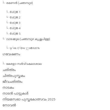
രമണന്‍ (ചങ്ങമ്പുഴ)
©dQ® 1
©dQ® 2
©dQ® 3
©dQ® 4
©dQ® 5
വാഴക്കുല (ചങ്ങമ്പുഴ കൃഷ്ണപിള്ള)
l¡r´¤k O¹Ø¤r J¦n®Xd¢¾
ഗവേഷണം
കേരളാ സര്‍വ്വകലാശാല
ചരിത്രം
ചിത്രപുസ്തകം
ജീവചരിത്രം
നാടകം
നാടന്‍ പാട്ടുകള്‍
നിയമസഭാ പുസ്തകോത്സവം 2025
നോവല്‍