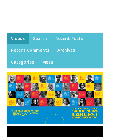
Videos
Search
Recent Posts
Recent Comments
Archives
Categories
Meta