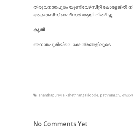
തിരുവനന്തപുരം യൂണിവേഴ്‌സിറ്റി കോളേജില്‍ നിന
അക്കൗണ്ട്‌സ് ഓഫീസര്‍ ആയി വിരമിച്ചു.
കൃതി
അനന്തപുരിയിലെ ക്ഷേത്രങ്ങളിലൂടെ
ananthapuriyile kshethrangaliloode
,
pathmini.c.v
,
അനന്ത
No Comments Yet