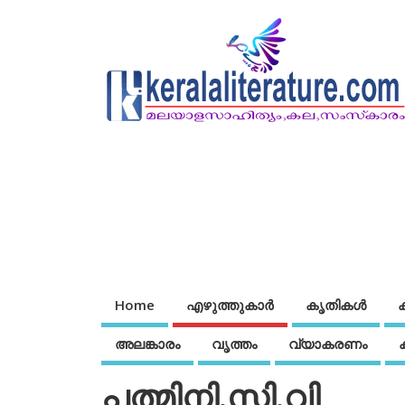
Home
എഴുത്തുകാര്‍
കൃതികൾ
അലങ്കാരം
വൃത്തം
വ്യാകരണം
പത്മിനി.സി.വി