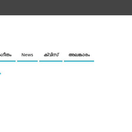
ഗീതം
News
ക്വിസ്
അലങ്കാരം