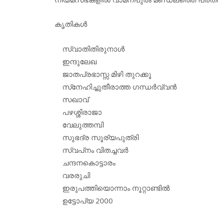
കൃതികള്‍
സ്വാതിതിരുനാള്‍
ഇന്ദുലേഖ
ജാതപ്രഭാസ്സ മിഴി തുറക്കൂ
സ്‌നേഹിച്ചുതീരാത്ത ഗന്ധര്‍വ്വന്‍
സഖാവ്
പഴശ്ശിരാജാ
വേലുത്തമ്പി
സുഭദ്ര സൂര്യപുത്രി
സ്വപ്‌നം വിതച്ചവര്‍
ചന്ദനകൊട്ടാരം
വരരുചി
ഇരുപത്തിയൊന്നാം നൂറ്റാണ്ടില്‍
ഉട്ടോപ്യ 2000