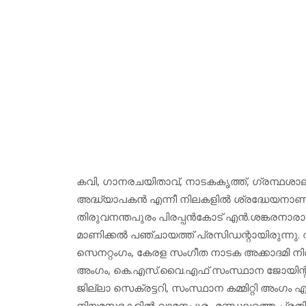
കവി, ഗാനരചയിതാവ്, നാടകകൃത്ത്, ഗ്രന്ഥശാലാപ്ര
അദ്ധ്യാപകന്‍ എന്നീ നിലകളില്‍ ശ്രദ്ധേയനാണ് പ
തിരുവനന്തപുരം പിരപ്പന്‍കോട് എന്‍.ശങ്കരനാരാ
മാണിക്കല്‍ പഞ്ചായത്ത് പ്രസിഡന്റായിരുന്നു.
സെനറ്റംഗം, കേരള സംഗീത നാടക അക്കാദമി നിര്‍
അംഗം, കെ.എസ്.വൈ.എഫ് സംസ്ഥാന ജോയിന്റ് സെക്
ജില്ലാ സെക്രട്ടറി, സംസ്ഥാന കമ്മിറ്റി അംഗം എന
നിയമസഭകളില്‍ വാമനപുരം മണ്ഡലത്തെ പ്രതിനി