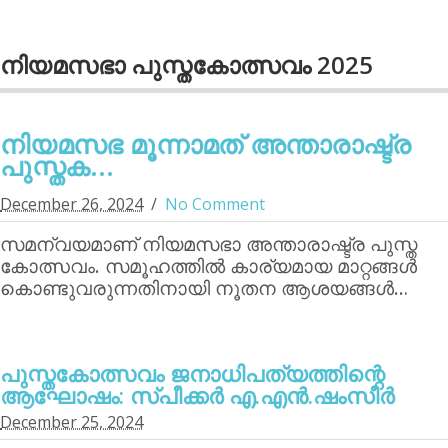
നിയമസഭാ പുസ്തകോത്സവം 2025
നിയമസഭ മൂന്നാമത് അന്താരാഷ്ട്ര
പുസ്തക...
December 26, 2024
No Comment
സമന്വയമാണ് നിയമസഭാ അന്താരാഷ്ട്ര പുസ്ത
കോത്സവം. സമൂഹത്തില്‍ കാര്യമായ മാറ്റങ്ങള്‍
കൊണ്ടുവരുന്നതിനായി നൂതന ആശയങ്ങള്‍…
പുസ്തകോത്സവം ജനാധിപത്യത്തിന്റെ
ആഘോഷം: സ്പീക്കര്‍ എ.എന്‍.ഷംസീര്‍
December 25, 2024