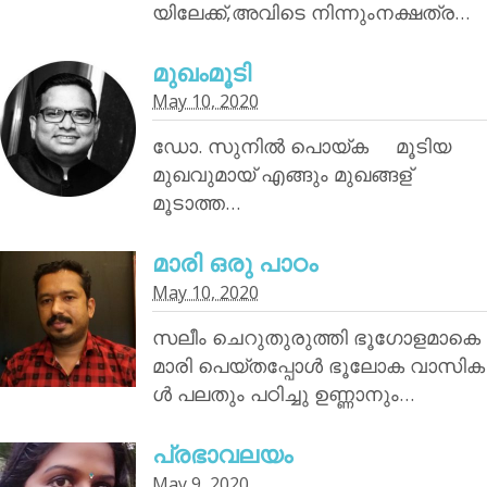
യിലേക്ക്,അവിടെ നിന്നുംനക്ഷത്ര…
മുഖംമൂടി
May 10, 2020
ഡോ. സുനിൽ പൊയ്‌ക മൂടിയ
മുഖവുമായ് എങ്ങും മുഖങ്ങള്
മൂടാത്ത…
മാരി ഒരു പാഠം
May 10, 2020
സലീം ചെറുതുരുത്തി ഭൂഗോളമാകെ
മാരി പെയ്തപ്പോൾ ഭൂലോക വാസിക
ൾ പലതും പഠിച്ചു ഉണ്ണാനും…
പ്രഭാവലയം
May 9, 2020