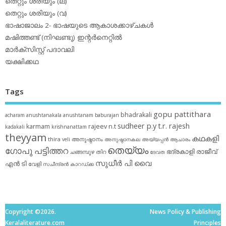
തെറ്റും ശരിയും (ല)
തെറ്റും ശരിയും (വ)
ഭാഷാജാലം 2- ഭാഷയുടെ ആകാശക്കാഴ്ചകള്‍
മഷിത്തണ്ട് (നിഘണ്ടു) ഇന്റര്‍നെറ്റില്‍
മാര്‍ക്‌സിസ്റ്റ് പദാവലി
യക്ഷിക്കഥ
Tags
gopu pattithara
bhadrakali
acharam
anushtanakala
anushtanam
baburajan
sudheer p.y
t.r. rajesh
karmam
rajeev n.t
kadakali
krishnanattam
theyyam
കഥകളി
thira
അനുഷ്ഠാനം
veli
അനുഷ്ഠാനകല
അയ്യപ്പന്‍
ആചാരം
തെയ്യം
ഗോപു പട്ടിത്തറ
ഭദ്രകാളി
രാജീവ്
ചങ്ങമ്പുഴ
തിറ
ദേവത
സുധീര്‍ പി വൈ
എൻ ടി
വേളി
സചീന്ദ്രന്‍ കാറഡ്ക്ക
Copyright ©2026.
News Policy & Publishing
Keralaliterature.com
Principles