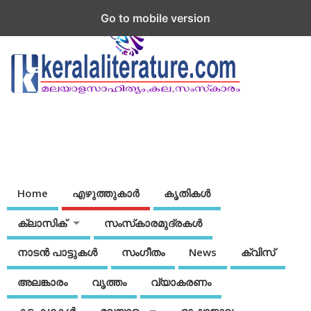
Go to mobile version
Home
എഴുത്തുകാര്‍
കൃതികൾ
ക്ലാസിക്
സംസ്‌കാരമുദ്രകള്‍
നാടന്‍ പാട്ടുകള്‍
സംഗീതം
News
ക്വിസ്
അലങ്കാരം
വൃത്തം
വ്യാകരണം