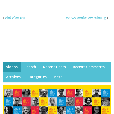
«
മിനി മീനാക്ഷി
പ്രൊഫ. നബീസത്ത് ബീവി.എ
»
Videos
Search
Recent Posts
Recent Comments
Archives
Categories
Meta