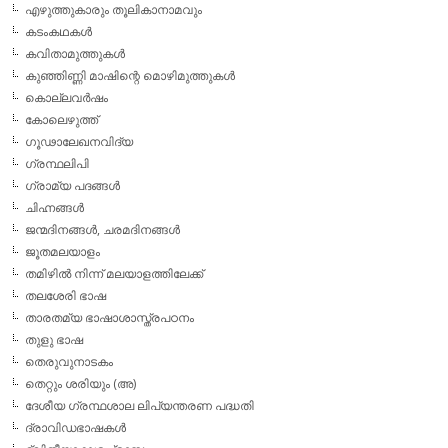
എഴുത്തുകാരും തൂലികാനാമവും
കടംകഥകള്‍
കവിതാമുത്തുകള്‍
കുഞ്ഞിണ്ണി മാഷിന്റെ മൊഴിമുത്തുകള്‍
കൊല്ലവര്‍ഷം
കോലെഴുത്ത്
ഗൂഢാലേഖനവിദ്യ
ഗ്രന്ഥലിപി
ഗ്രാമ്യ പദങ്ങള്‍
ചിഹ്നങ്ങള്‍
ജന്മദിനങ്ങള്‍, ചരമദിനങ്ങള്‍
ജൂതമലയാളം
തമിഴില്‍ നിന്ന് മലയാളത്തിലേക്ക്
തലശേരി ഭാഷ
താരതമ്യ ഭാഷാശാസ്ത്രപഠനം
തുളു ഭാഷ
തെരുവുനാടകം
തെറ്റും ശരിയും (അ)
ദേശീയ ഗ്രന്ഥശാല ലിപ്യന്തരണ പദ്ധതി
ദ്രാവിഡഭാഷകള്‍