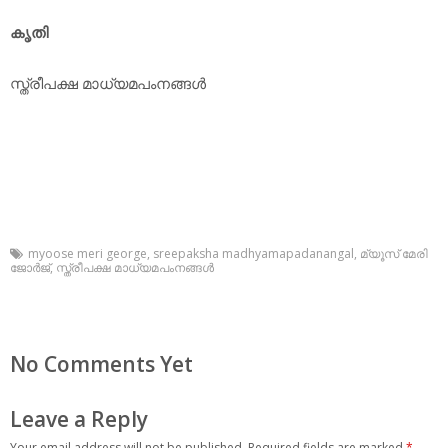
കൃതി
സ്ത്രീപക്ഷ മാധ്യമപംനങ്ങള്‍
myoose meri george
,
sreepaksha madhyamapadanangal
,
മ്യൂസ് മേരി
ജോര്‍ജ്
,
സ്ത്രീപക്ഷ മാധ്യമപംനങ്ങള്‍
No Comments Yet
Leave a Reply
Your email address will not be published.
Required fields are marked
*