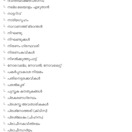
ദ്വിതീയാക്ഷരപ്രാസം
നല്ല മലയാളം എഴുതാന്‍
നാട്ടറിവ്
നാട്യഗൃഹം
നാറാണത്ത് ഭ്രാന്തന്‍
നിഘണ്ടു
നിഘണ്ടുക്കള്‍
നിരണം ഗ്രന്ഥവരി
നിരണംകവികള്‍
നിഴല്‍ക്കുത്തുപാട്ട്
നോവെല്ല, നോവല്‍, നോവലെറ്റ്
പകര്‍പ്പവകാശ നിയമം
പതിനെട്ടരക്കവികള്‍
പരല്‍പ്പേര്
പുസ്തക കൗതുകങ്ങള്‍
പ്രകരണഗ്രന്ഥം
പ്രശസ്ത അവതാരികകള്‍
പ്രശ്‌നോത്തരി (ക്വിസ്)
പ്രശ്ലേഷം (ചിഹ്നനം)
പ്രാചീനകവിത്രയം
പ്രാചീനഗദ്യം