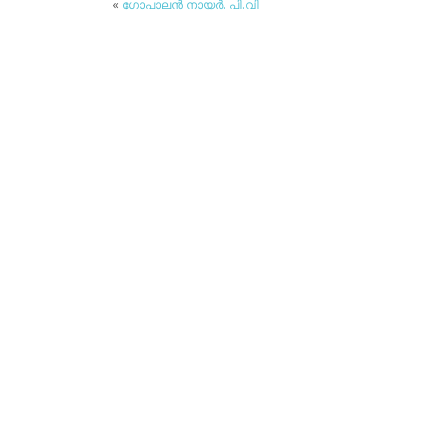
«
ഗോപാലന്‍ നായര്‍. പി.വി