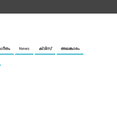
ഗീതം
News
ക്വിസ്
അലങ്കാരം