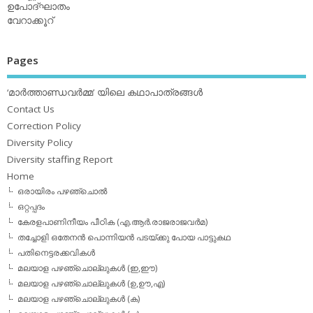
ഉപോദ്ഘാതം
വേറാക്കൂറ്
Pages
‘മാര്‍ത്താണ്ഡവര്‍മ്മ’ യിലെ കഥാപാത്രങ്ങള്‍
Contact Us
Correction Policy
Diversity Policy
Diversity staffing Report
Home
ഒരായിരം പഴഞ്ചൊല്‍
ഒറ്റപ്പദം
കേരളപാണിനീയം പീഠിക (എ.ആര്‍.രാജരാജവര്‍മ)
തച്ചോളി ഒതേനൻ പൊന്നിയൻ പടയ്‌ക്കു പോയ പാട്ടുകഥ
പതിനെട്ടരക്കവികള്‍
മലയാള പഴഞ്ചൊല്ലുകള്‍ (ഇ,ഈ)
മലയാള പഴഞ്ചൊല്ലുകള്‍ (ഉ,ഊ,എ)
മലയാള പഴഞ്ചൊല്ലുകള്‍ (ക)