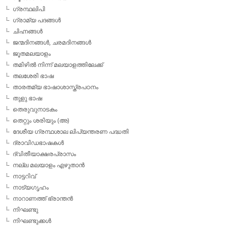
ഗ്രന്ഥലിപി
ഗ്രാമ്യ പദങ്ങള്‍
ചിഹ്നങ്ങള്‍
ജന്മദിനങ്ങള്‍, ചരമദിനങ്ങള്‍
ജൂതമലയാളം
തമിഴില്‍ നിന്ന് മലയാളത്തിലേക്ക്
തലശേരി ഭാഷ
താരതമ്യ ഭാഷാശാസ്ത്രപഠനം
തുളു ഭാഷ
തെരുവുനാടകം
തെറ്റും ശരിയും (അ)
ദേശീയ ഗ്രന്ഥശാല ലിപ്യന്തരണ പദ്ധതി
ദ്രാവിഡഭാഷകള്‍
ദ്വിതീയാക്ഷരപ്രാസം
നല്ല മലയാളം എഴുതാന്‍
നാട്ടറിവ്
നാട്യഗൃഹം
നാറാണത്ത് ഭ്രാന്തന്‍
നിഘണ്ടു
നിഘണ്ടുക്കള്‍