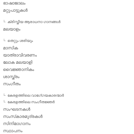
ഭാഷാജാലം
മറ്റുപാട്ടുകള്‍
ക്രിസ്തീയ ആരാധനാ ഗാനങ്ങള്‍
മലയാളം
തെറ്റും ശരിയും
മാസിക
യാത്രാവിവരണം
ലോക മലയാളി
വൈജ്ഞാനികം
ശാസ്ത്രം
സംഗീതം
കേരളത്തിലെ വാഗേ്ഗയകാരന്മാര്‍
കേരളത്തിലെ സംഗീതജ്ഞര്‍
സംഘടനകള്‍
സംസ്‌കാരമുദ്രകള്‍
സിനിമാഗാനം
സ്ഥാപനം