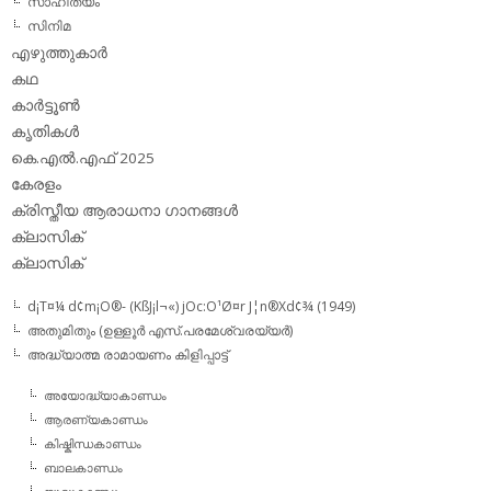
സാഹിത്യം
സിനിമ
എഴുത്തുകാര്‍
കഥ
കാര്‍ട്ടൂണ്‍
കൃതികള്‍
കെ.എല്‍.എഫ് 2025
കേരളം
ക്രിസ്തീയ ആരാധനാ ഗാനങ്ങള്‍
ക്ലാസിക്‌
ക്ലാസിക്
d¡T¤¼ d¢m¡O®- (KßJ¡l¬«) jOc:O¹Ø¤r J¦n®Xd¢¾ (1949)
അതുമിതും (ഉള്ളൂര്‍ എസ്.പരമേശ്വരയ്യര്‍)
അദ്ധ്യാത്മ രാമായണം കിളിപ്പാട്ട്‌
അയോദ്ധ്യാകാണ്ഡം
ആരണ്യകാണ്ഡം
കിഷ്കിന്ധകാണ്ഡം
ബാലകാണ്ഡം