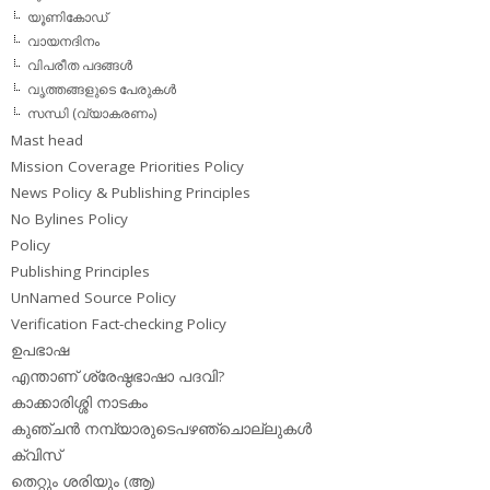
യൂണികോഡ്
വായനദിനം
വിപരീത പദങ്ങള്‍
വൃത്തങ്ങളുടെ പേരുകള്‍
സന്ധി (വ്യാകരണം)
Mast head
Mission Coverage Priorities Policy
News Policy & Publishing Principles
No Bylines Policy
Policy
Publishing Principles
UnNamed Source Policy
Verification Fact-checking Policy
ഉപഭാഷ
എന്താണ് ശ്രേഷ്ഠഭാഷാ പദവി?
കാക്കാരിശ്ശി നാടകം
കുഞ്ചന്‍ നമ്പ്യാരുടെപഴഞ്ചൊല്ലുകള്‍
ക്വിസ്
തെറ്റും ശരിയും (ആ)