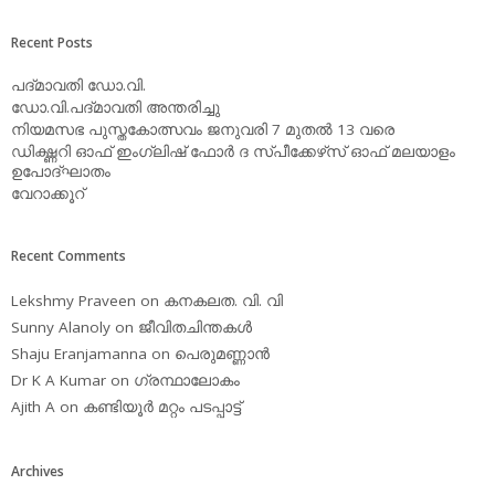
Recent Posts
പദ്മാവതി ഡോ.വി.
ഡോ.വി.പദ്മാവതി അന്തരിച്ചു
നിയമസഭ പുസ്തകോത്സവം ജനുവരി 7 മുതല്‍ 13 വരെ
ഡിക്ഷ്ണറി ഓഫ് ഇംഗ്ലിഷ് ഫോര്‍ ദ സ്പീക്കേഴ്‌സ് ഓഫ് മലയാളം
ഉപോദ്ഘാതം
വേറാക്കൂറ്
Recent Comments
Lekshmy Praveen
on
കനകലത. വി. വി
Sunny Alanoly
on
ജീവിതചിന്തകള്‍
Shaju Eranjamanna
on
പെരുമണ്ണാന്‍
Dr K A Kumar
on
ഗ്രന്ഥാലോകം
Ajith A
on
കണ്ടിയൂര്‍ മറ്റം പടപ്പാട്ട്‌
Archives