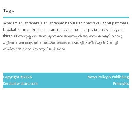
Tags
acharam
anushtanakala
anushtanam
baburajan
bhadrakali
gopu pattithara
kadakali
karmam
krishnanattam
rajeev n.t
sudheer p.y
t.r. rajesh
theyyam
thira
veli
അനുഷ്ഠാനം
അനുഷ്ഠാനകല
അയ്യപ്പന്‍
ആചാരം
കഥകളി
ഗോപു
പട്ടിത്തറ
ചങ്ങമ്പുഴ
തിറ
തെയ്യം
ദേവത
ഭദ്രകാളി
രാജീവ് എൻ ടി
വേളി
സചീന്ദ്രന്‍ കാറഡ്ക്ക
സുധീര്‍ പി വൈ
Copyright ©2026.
News Policy & Publishing
Keralaliterature.com
Principles