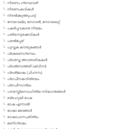
നിരണം ഗ്രന്ഥവരി
നിരണംകവികള്‍
നിഴല്‍ക്കുത്തുപാട്ട്
നോവെല്ല, നോവല്‍, നോവലെറ്റ്
പകര്‍പ്പവകാശ നിയമം
പതിനെട്ടരക്കവികള്‍
പരല്‍പ്പേര്
പുസ്തക കൗതുകങ്ങള്‍
പ്രകരണഗ്രന്ഥം
പ്രശസ്ത അവതാരികകള്‍
പ്രശ്‌നോത്തരി (ക്വിസ്)
പ്രശ്ലേഷം (ചിഹ്നനം)
പ്രാചീനകവിത്രയം
പ്രാചീനഗദ്യം
പൗരസ്ത്യസാഹിത്യ സിദ്ധാന്തങ്ങള്‍
ബ്രഹൂയി ഭാഷ
ഭാഷ എന്നാല്‍
ഭാഷാ ഭേദങ്ങള്‍
ഭാഷാപഠനചരിത്രം
മണിഗ്രാമം