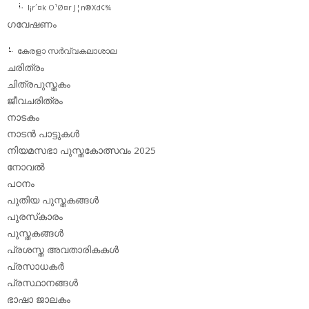
l¡r´¤k O¹Ø¤r J¦n®Xd¢¾
ഗവേഷണം
കേരളാ സര്‍വ്വകലാശാല
ചരിത്രം
ചിത്രപുസ്തകം
ജീവചരിത്രം
നാടകം
നാടന്‍ പാട്ടുകള്‍
നിയമസഭാ പുസ്തകോത്സവം 2025
നോവല്‍
പഠനം
പുതിയ പുസ്തകങ്ങള്‍
പുരസ്‌കാരം
പുസ്തകങ്ങള്‍
പ്രശസ്ത അവതാരികകള്‍
പ്രസാധകര്‍
പ്രസ്ഥാനങ്ങള്‍
ഭാഷാ ജാലകം