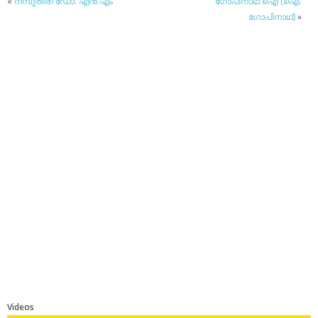
«
നമ്പൂതിരി ഡോ. എന്‍.എം
ഗോപിനാഥ് ഐ (ഐ.
ഗോപിനാഥ്)
»
Videos