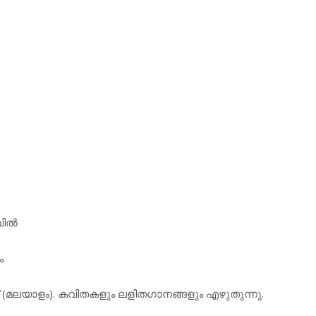
ില്‍
ം
 (മലയാളം). കവിതകളും ലളിതഗാനങ്ങളും എഴുതുന്നു.