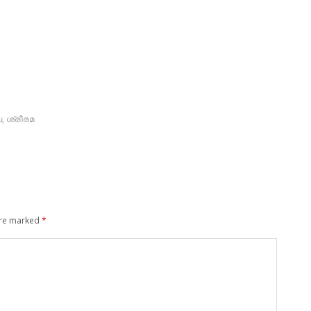
ല
,
ശ്രീരമ
are marked
*