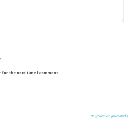
e
r for the next time I comment.
സുബൈദാ ഉബൈദ്
»