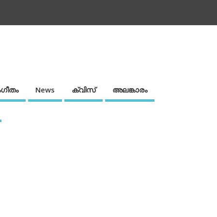
ഗീതം
News
ക്വിസ്
അലങ്കാരം