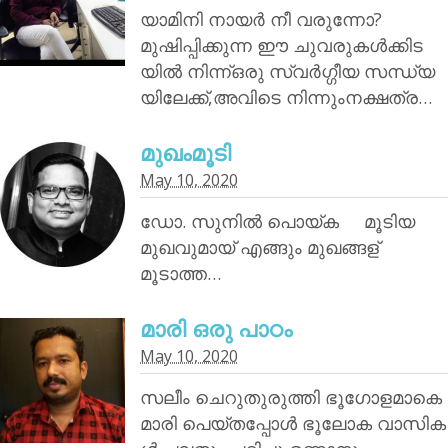
യാമിനി നായര്‍ നീ വരുന്നോ?
മുഷിപ്പിക്കുന്ന ഈ ചുവരുകൾക്കിട
യിൽ നിന്ന്ഒരു സ്വർഗ്ഗീയ സന്ധ്യ
യിലേക്ക്,അവിടെ നിന്നുംനക്ഷത്ര…
മുഖംമൂടി
May 10, 2020
ഡോ. സുനിൽ പൊയ്‌ക മൂടിയ
മുഖവുമായ് എങ്ങും മുഖങ്ങള്
മൂടാത്ത…
മാരി ഒരു പാഠം
May 10, 2020
സലീം ചെറുതുരുത്തി ഭൂഗോളമാകെ
മാരി പെയ്തപ്പോൾ ഭൂലോക വാസിക