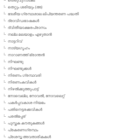
തെരുവുനാടകം
തെറ്റും ശരിയും (അ)
ദേശീയ ഗ്രന്ഥശാല ലിപ്യന്തരണ പദ്ധതി
ദ്രാവിഡഭാഷകള്‍
ദ്വിതീയാക്ഷരപ്രാസം
നല്ല മലയാളം എഴുതാന്‍
നാട്ടറിവ്
നാട്യഗൃഹം
നാറാണത്ത് ഭ്രാന്തന്‍
നിഘണ്ടു
നിഘണ്ടുക്കള്‍
നിരണം ഗ്രന്ഥവരി
നിരണംകവികള്‍
നിഴല്‍ക്കുത്തുപാട്ട്
നോവെല്ല, നോവല്‍, നോവലെറ്റ്
പകര്‍പ്പവകാശ നിയമം
പതിനെട്ടരക്കവികള്‍
പരല്‍പ്പേര്
പുസ്തക കൗതുകങ്ങള്‍
പ്രകരണഗ്രന്ഥം
പ്രശസ്ത അവതാരികകള്‍