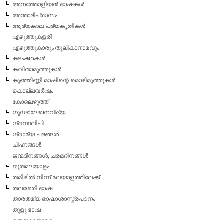
അനത്തോളിയന്‍ ഭാഷകള്‍
അന്താദിപ്രാസം
ആദ്യകാല പദ്യകൃതികള്‍
എഴുത്തുകളരി
എഴുത്തുകാരും തൂലികാനാമവും
കടംകഥകള്‍
കവിതാമുത്തുകള്‍
കുഞ്ഞിണ്ണി മാഷിന്റെ മൊഴിമുത്തുകള്‍
കൊല്ലവര്‍ഷം
കോലെഴുത്ത്
ഗൂഢാലേഖനവിദ്യ
ഗ്രന്ഥലിപി
ഗ്രാമ്യ പദങ്ങള്‍
ചിഹ്നങ്ങള്‍
ജന്മദിനങ്ങള്‍, ചരമദിനങ്ങള്‍
ജൂതമലയാളം
തമിഴില്‍ നിന്ന് മലയാളത്തിലേക്ക്
തലശേരി ഭാഷ
താരതമ്യ ഭാഷാശാസ്ത്രപഠനം
തുളു ഭാഷ