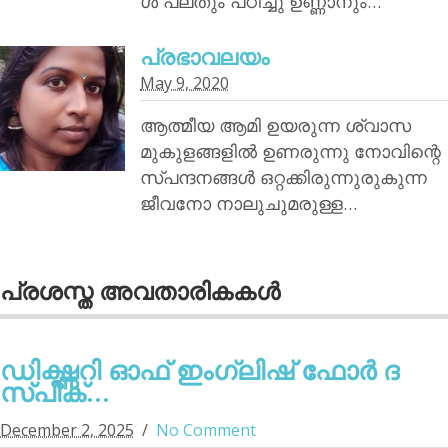
ൾ പലതും പഠിച്ചു ഉണ്ണാനും…
പ്രഭാവലയം
May 9, 2020
ആത്മീയ ആമി ഉയരുന്ന ശ്വാസ
മുകുളങ്ങളിൽ ഉണരുന്നു നോവിന്റെ
സ്പന്ദനങ്ങൾ ഒറ്റക്കിരുന്നുരുകുന്ന
ജീവനോ നാലുചുമരുള്ള…
പ്രശസ്ത അവതാരികകള്‍
ഡിക്ഷ്ണറി ഓഫ് ഇംഗ്ലിഷ് ഫോര്‍ ദ
സ്പീക്...
December 2, 2025
No Comment