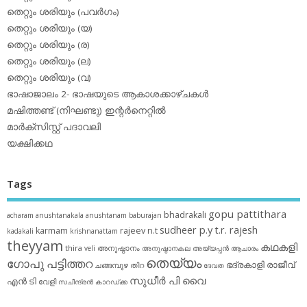
തെറ്റും ശരിയും (പവര്‍ഗം)
തെറ്റും ശരിയും (യ)
തെറ്റും ശരിയും (ര)
തെറ്റും ശരിയും (ല)
തെറ്റും ശരിയും (വ)
ഭാഷാജാലം 2- ഭാഷയുടെ ആകാശക്കാഴ്ചകള്‍
മഷിത്തണ്ട് (നിഘണ്ടു) ഇന്റര്‍നെറ്റില്‍
മാര്‍ക്‌സിസ്റ്റ് പദാവലി
യക്ഷിക്കഥ
Tags
gopu pattithara
bhadrakali
acharam
anushtanakala
anushtanam
baburajan
sudheer p.y
t.r. rajesh
karmam
rajeev n.t
kadakali
krishnanattam
theyyam
കഥകളി
thira
അനുഷ്ഠാനം
veli
അനുഷ്ഠാനകല
അയ്യപ്പന്‍
ആചാരം
തെയ്യം
ഗോപു പട്ടിത്തറ
ഭദ്രകാളി
രാജീവ്
ചങ്ങമ്പുഴ
തിറ
ദേവത
സുധീര്‍ പി വൈ
എൻ ടി
വേളി
സചീന്ദ്രന്‍ കാറഡ്ക്ക