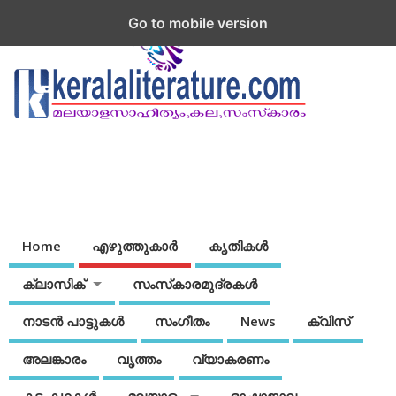
Go to mobile version
Home
എഴുത്തുകാര്‍
കൃതികൾ
ക്ലാസിക്
സംസ്‌കാരമുദ്രകള്‍
നാടന്‍ പാട്ടുകള്‍
സംഗീതം
News
ക്വിസ്
അലങ്കാരം
വൃത്തം
വ്യാകരണം