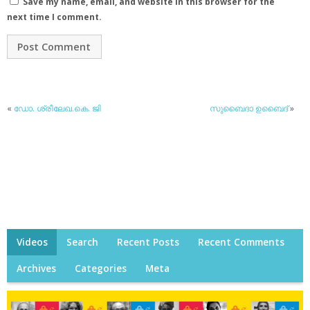
Save my name, email, and website in this browser for the
next time I comment.
«
ഡോ. ശ്രീലേഖ.കെ. ജി
സുബൈദാ ഉബൈദ്
»
Videos
Search
Recent Posts
Recent Comments
Archives
Categories
Meta