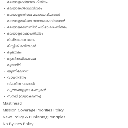
മലയാളഗദ്യസാഹിത്യം
മലയാളഗ്രന്ഥവിവരം
മലയാളത്തിലെ മഹാകാവ്യങ്ങള്‍
മലയാളത്തിലെ സന്ദേശകാവ്യങ്ങള്‍
മലയാളബൈബിള്‍ പരിഭാഷാചരിത്രം
മലയാളഭാഷാചരിത്രം
മിശ്രഭാഷാ വാദം
മിസ്റ്റിക് കവിതകള്‍
മുക്തകം
മൂലദ്രാവിഡഭാഷ
മൂലഭദ്രി
യൂണികോഡ്
വായനദിനം
വിപരീത പദങ്ങള്‍
വൃത്തങ്ങളുടെ പേരുകള്‍
സന്ധി (വ്യാകരണം)
Mast head
Mission Coverage Priorities Policy
News Policy & Publishing Principles
No Bylines Policy