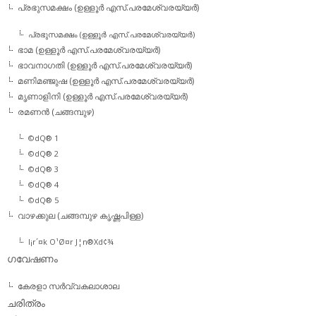
പ്രഭുസമക്ഷം (ഉള്ളൂര്‍ എസ്.പരമേശ്വരയ്യര്‍)
പ്രഭുസമക്ഷം (ഉള്ളൂര്‍ എസ്.പരമേശ്വരയ്യര്‍)
ഭാമ (ഉള്ളൂര്‍ എസ്.പരമേശ്വരയ്യര്‍)
ഭാവനാഗതി (ഉള്ളൂര്‍ എസ്.പരമേശ്വരയ്യര്‍)
മണിമഞ്ജുഷ (ഉള്ളൂര്‍ എസ്.പരമേശ്വരയ്യര്‍)
മൃണാളിനി (ഉള്ളൂര്‍ എസ്.പരമേശ്വരയ്യര്‍)
രമണന്‍ (ചങ്ങമ്പുഴ)
©dQ® 1
©dQ® 2
©dQ® 3
©dQ® 4
©dQ® 5
വാഴക്കുല (ചങ്ങമ്പുഴ കൃഷ്ണപിള്ള)
l¡r´¤k O¹Ø¤r J¦n®Xd¢¾
ഗവേഷണം
കേരളാ സര്‍വ്വകലാശാല
ചരിത്രം