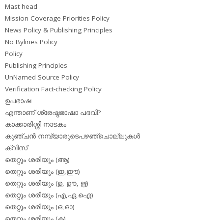
Mast head
Mission Coverage Priorities Policy
News Policy & Publishing Principles
No Bylines Policy
Policy
Publishing Principles
UnNamed Source Policy
Verification Fact-checking Policy
ഉപഭാഷ
എന്താണ് ശ്രേഷ്ഠഭാഷാ പദവി?
കാക്കാരിശ്ശി നാടകം
കുഞ്ചന്‍ നമ്പ്യാരുടെപഴഞ്ചൊല്ലുകള്‍
ക്വിസ്
തെറ്റും ശരിയും (ആ)
തെറ്റും ശരിയും (ഇ,ഈ)
തെറ്റും ശരിയും (ഉ, ഊ, ഋ)
തെറ്റും ശരിയും (എ,ഏ,ഐ)
തെറ്റും ശരിയും (ഒ,ഓ)
തെറ്റും ശരിയും (ക)