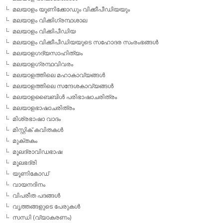
മലയാളം യൂണിക്കോഡും വിക്കീപീഡിയയും
മലയാളം വിക്കിഗ്രന്ഥശാല
മലയാളം വിക്കിപീഡിയ
മലയാളം വിക്കീപീഡിയയുടെ സഹോദര സംരംഭങ്ങള്‍
മലയാളഗദ്യസാഹിത്യം
മലയാളഗ്രന്ഥവിവരം
മലയാളത്തിലെ മഹാകാവ്യങ്ങള്‍
മലയാളത്തിലെ സന്ദേശകാവ്യങ്ങള്‍
മലയാളബൈബിള്‍ പരിഭാഷാചരിത്രം
മലയാളഭാഷാചരിത്രം
മിശ്രഭാഷാ വാദം
മിസ്റ്റിക് കവിതകള്‍
മുക്തകം
മൂലദ്രാവിഡഭാഷ
മൂലഭദ്രി
യൂണികോഡ്
വായനദിനം
വിപരീത പദങ്ങള്‍
വൃത്തങ്ങളുടെ പേരുകള്‍
സന്ധി (വ്യാകരണം)