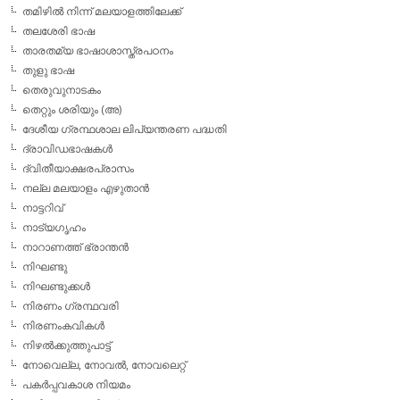
തമിഴില്‍ നിന്ന് മലയാളത്തിലേക്ക്
തലശേരി ഭാഷ
താരതമ്യ ഭാഷാശാസ്ത്രപഠനം
തുളു ഭാഷ
തെരുവുനാടകം
തെറ്റും ശരിയും (അ)
ദേശീയ ഗ്രന്ഥശാല ലിപ്യന്തരണ പദ്ധതി
ദ്രാവിഡഭാഷകള്‍
ദ്വിതീയാക്ഷരപ്രാസം
നല്ല മലയാളം എഴുതാന്‍
നാട്ടറിവ്
നാട്യഗൃഹം
നാറാണത്ത് ഭ്രാന്തന്‍
നിഘണ്ടു
നിഘണ്ടുക്കള്‍
നിരണം ഗ്രന്ഥവരി
നിരണംകവികള്‍
നിഴല്‍ക്കുത്തുപാട്ട്
നോവെല്ല, നോവല്‍, നോവലെറ്റ്
പകര്‍പ്പവകാശ നിയമം