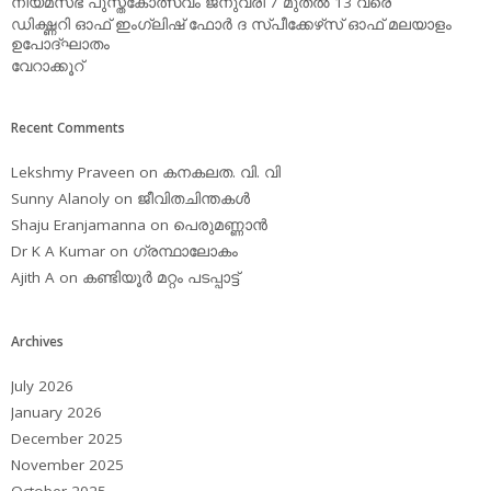
നിയമസഭ പുസ്തകോത്സവം ജനുവരി 7 മുതല്‍ 13 വരെ
ഡിക്ഷ്ണറി ഓഫ് ഇംഗ്ലിഷ് ഫോര്‍ ദ സ്പീക്കേഴ്‌സ് ഓഫ് മലയാളം
ഉപോദ്ഘാതം
വേറാക്കൂറ്
Recent Comments
Lekshmy Praveen
on
കനകലത. വി. വി
Sunny Alanoly
on
ജീവിതചിന്തകള്‍
Shaju Eranjamanna
on
പെരുമണ്ണാന്‍
Dr K A Kumar
on
ഗ്രന്ഥാലോകം
Ajith A
on
കണ്ടിയൂര്‍ മറ്റം പടപ്പാട്ട്‌
Archives
July 2026
January 2026
December 2025
November 2025
October 2025