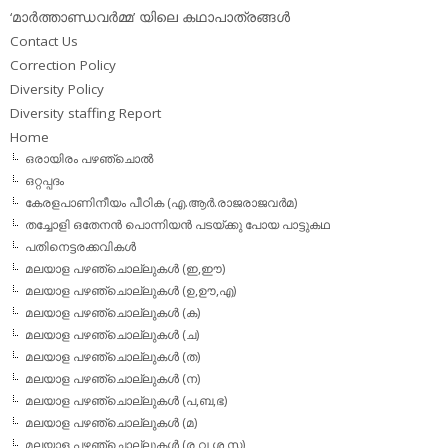
‘മാര്‍ത്താണ്ഡവര്‍മ്മ’ യിലെ കഥാപാത്രങ്ങള്‍
Contact Us
Correction Policy
Diversity Policy
Diversity staffing Report
Home
ഒരായിരം പഴഞ്ചൊല്‍
ഒറ്റപ്പദം
കേരളപാണിനീയം പീഠിക (എ.ആര്‍.രാജരാജവര്‍മ)
തച്ചോളി ഒതേനൻ പൊന്നിയൻ പടയ്‌ക്കു പോയ പാട്ടുകഥ
പതിനെട്ടരക്കവികള്‍
മലയാള പഴഞ്ചൊല്ലുകള്‍ (ഇ,ഈ)
മലയാള പഴഞ്ചൊല്ലുകള്‍ (ഉ,ഊ,എ)
മലയാള പഴഞ്ചൊല്ലുകള്‍ (ക)
മലയാള പഴഞ്ചൊല്ലുകള്‍ (ച)
മലയാള പഴഞ്ചൊല്ലുകള്‍ (ത)
മലയാള പഴഞ്ചൊല്ലുകള്‍ (ന)
മലയാള പഴഞ്ചൊല്ലുകള്‍ (പ,ബ,ഭ)
മലയാള പഴഞ്ചൊല്ലുകള്‍ (മ)
മലയാള പഴഞ്ചൊല്ലുകള്‍ (ര,വ,ശ,സ)