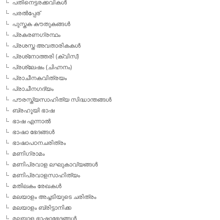
പതിനെട്ടരക്കവികള്‍
പരല്‍പ്പേര്
പുസ്തക കൗതുകങ്ങള്‍
പ്രകരണഗ്രന്ഥം
പ്രശസ്ത അവതാരികകള്‍
പ്രശ്‌നോത്തരി (ക്വിസ്)
പ്രശ്ലേഷം (ചിഹ്നനം)
പ്രാചീനകവിത്രയം
പ്രാചീനഗദ്യം
പൗരസ്ത്യസാഹിത്യ സിദ്ധാന്തങ്ങള്‍
ബ്രഹൂയി ഭാഷ
ഭാഷ എന്നാല്‍
ഭാഷാ ഭേദങ്ങള്‍
ഭാഷാപഠനചരിത്രം
മണിഗ്രാമം
മണിപ്രവാള ലഘുകാവ്യങ്ങള്‍
മണിപ്രവാളസാഹിത്യം
മതിലകം രേഖകള്‍
മലയാളം അച്ചടിയുടെ ചരിത്രം
മലയാളം ബ്രിട്ടാനിക്ക
മലയാള ഭാഷാഭേദങ്ങള്‍