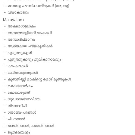
മലയാള പഴഞ്ചൊല്ലുകൾ (അ, ആ)
വ്യാകരണം
Malayalam
അക്ഷരശ്ലോകം
അനത്തോളിയന്‍ ഭാഷകള്‍
അന്താദിപ്രാസം
ആദ്യകാല പദ്യകൃതികള്‍
എഴുത്തുകളരി
എഴുത്തുകാരും തൂലികാനാമവും
കടംകഥകള്‍
കവിതാമുത്തുകള്‍
കുഞ്ഞിണ്ണി മാഷിന്റെ മൊഴിമുത്തുകള്‍
കൊല്ലവര്‍ഷം
കോലെഴുത്ത്
ഗൂഢാലേഖനവിദ്യ
ഗ്രന്ഥലിപി
ഗ്രാമ്യ പദങ്ങള്‍
ചിഹ്നങ്ങള്‍
ജന്മദിനങ്ങള്‍, ചരമദിനങ്ങള്‍
ജൂതമലയാളം