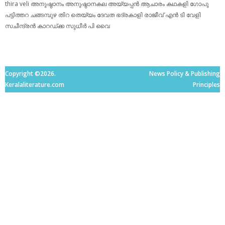
thira
veli
അനുഷ്ഠാനം
അനുഷ്ഠാനകല
അയ്യപ്പന്‍
ആചാരം
കഥകളി
ഗോപു
പട്ടിത്തറ
ചങ്ങമ്പുഴ
തിറ
തെയ്യം
ദേവത
ഭദ്രകാളി
രാജീവ് എൻ ടി
വേളി
സചീന്ദ്രന്‍ കാറഡ്ക്ക
സുധീര്‍ പി വൈ
Copyright ©2026.
News Policy & Publishing
Keralaliterature.com
Principles