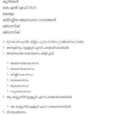
കൃതികള്‍
കെ.എല്‍.എഫ് 2025
കേരളം
ക്രിസ്തീയ ആരാധനാ ഗാനങ്ങള്‍
ക്ലാസിക്‌
ക്ലാസിക്
d¡T¤¼ d¢m¡O®- (KßJ¡l¬«) jOc:O¹Ø¤r J¦n®Xd¢¾ (1949)
അതുമിതും (ഉള്ളൂര്‍ എസ്.പരമേശ്വരയ്യര്‍)
അദ്ധ്യാത്മ രാമായണം കിളിപ്പാട്ട്‌
അയോദ്ധ്യാകാണ്ഡം
ആരണ്യകാണ്ഡം
കിഷ്കിന്ധകാണ്ഡം
ബാലകാണ്ഡം
യൂദ്ധകാണ്ഡം
സുന്ദരകാണ്ഡം
ആ കണ്ണുനീര്‍ (ഉള്ളൂര്‍ എസ്.പരമേശ്വരയ്യര്‍)
ആ കണ്ണുനീര്‍ (ഉള്ളൂര്‍ എസ്.പരമേശ്വരയ്യര്‍)
ദിവ്യദര്‍ശനം