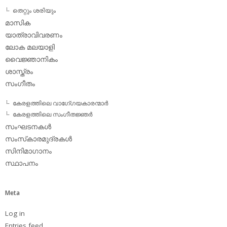
തെറ്റും ശരിയും
മാസിക
യാത്രാവിവരണം
ലോക മലയാളി
വൈജ്ഞാനികം
ശാസ്ത്രം
സംഗീതം
കേരളത്തിലെ വാഗേ്ഗയകാരന്മാര്‍
കേരളത്തിലെ സംഗീതജ്ഞര്‍
സംഘടനകള്‍
സംസ്‌കാരമുദ്രകള്‍
സിനിമാഗാനം
സ്ഥാപനം
Meta
Log in
Entries feed