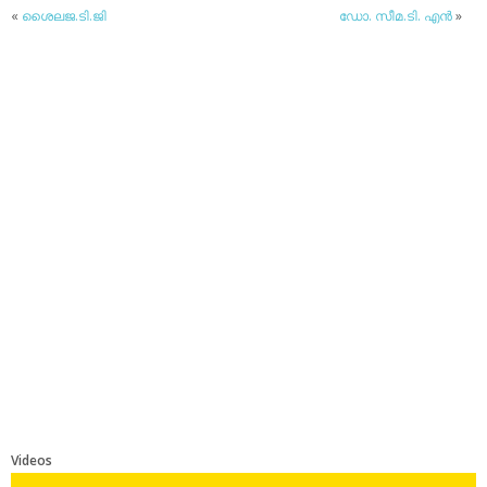
«
ശൈലജ.ടി.ജി
ഡോ. സീമ.ടി. എന്‍
»
Videos