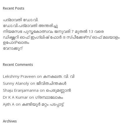
Recent Posts
പദ്മാവതി ഡോ.വി.
ഡോ.വി.പദ്മാവതി അന്തരിച്ചു
നിയമസഭ പുസ്തകോത്സവം ജനുവരി 7 മുതല്‍ 13 വരെ
ഡിക്ഷ്ണറി ഓഫ് ഇംഗ്ലിഷ് ഫോര്‍ ദ സ്പീക്കേഴ്‌സ് ഓഫ് മലയാളം
ഉപോദ്ഘാതം
വേറാക്കൂറ്
Recent Comments
Lekshmy Praveen
on
കനകലത. വി. വി
Sunny Alanoly
on
ജീവിതചിന്തകള്‍
Shaju Eranjamanna
on
പെരുമണ്ണാന്‍
Dr K A Kumar
on
ഗ്രന്ഥാലോകം
Ajith A
on
കണ്ടിയൂര്‍ മറ്റം പടപ്പാട്ട്‌
Archives