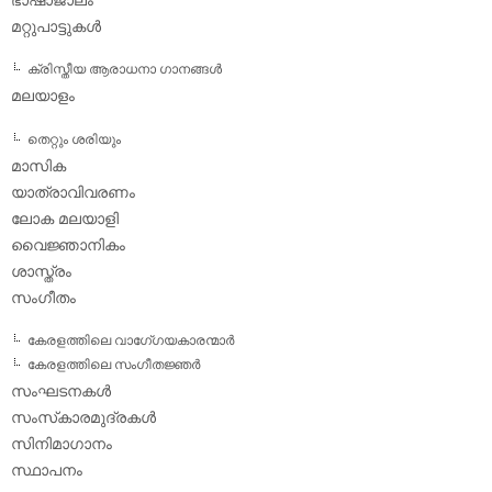
ഭാഷാജാലം
മറ്റുപാട്ടുകള്‍
ക്രിസ്തീയ ആരാധനാ ഗാനങ്ങള്‍
മലയാളം
തെറ്റും ശരിയും
മാസിക
യാത്രാവിവരണം
ലോക മലയാളി
വൈജ്ഞാനികം
ശാസ്ത്രം
സംഗീതം
കേരളത്തിലെ വാഗേ്ഗയകാരന്മാര്‍
കേരളത്തിലെ സംഗീതജ്ഞര്‍
സംഘടനകള്‍
സംസ്‌കാരമുദ്രകള്‍
സിനിമാഗാനം
സ്ഥാപനം