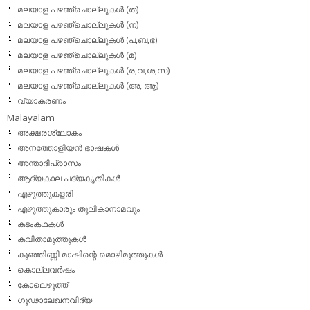
മലയാള പഴഞ്ചൊല്ലുകള്‍ (ത)
മലയാള പഴഞ്ചൊല്ലുകള്‍ (ന)
മലയാള പഴഞ്ചൊല്ലുകള്‍ (പ,ബ,ഭ)
മലയാള പഴഞ്ചൊല്ലുകള്‍ (മ)
മലയാള പഴഞ്ചൊല്ലുകള്‍ (ര,വ,ശ,സ)
മലയാള പഴഞ്ചൊല്ലുകൾ (അ, ആ)
വ്യാകരണം
Malayalam
അക്ഷരശ്ലോകം
അനത്തോളിയന്‍ ഭാഷകള്‍
അന്താദിപ്രാസം
ആദ്യകാല പദ്യകൃതികള്‍
എഴുത്തുകളരി
എഴുത്തുകാരും തൂലികാനാമവും
കടംകഥകള്‍
കവിതാമുത്തുകള്‍
കുഞ്ഞിണ്ണി മാഷിന്റെ മൊഴിമുത്തുകള്‍
കൊല്ലവര്‍ഷം
കോലെഴുത്ത്
ഗൂഢാലേഖനവിദ്യ