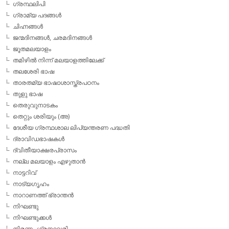
ഗ്രന്ഥലിപി
ഗ്രാമ്യ പദങ്ങള്‍
ചിഹ്നങ്ങള്‍
ജന്മദിനങ്ങള്‍, ചരമദിനങ്ങള്‍
ജൂതമലയാളം
തമിഴില്‍ നിന്ന് മലയാളത്തിലേക്ക്
തലശേരി ഭാഷ
താരതമ്യ ഭാഷാശാസ്ത്രപഠനം
തുളു ഭാഷ
തെരുവുനാടകം
തെറ്റും ശരിയും (അ)
ദേശീയ ഗ്രന്ഥശാല ലിപ്യന്തരണ പദ്ധതി
ദ്രാവിഡഭാഷകള്‍
ദ്വിതീയാക്ഷരപ്രാസം
നല്ല മലയാളം എഴുതാന്‍
നാട്ടറിവ്
നാട്യഗൃഹം
നാറാണത്ത് ഭ്രാന്തന്‍
നിഘണ്ടു
നിഘണ്ടുക്കള്‍
നിരണം ഗ്രന്ഥവരി