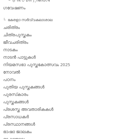
l¡r´¤k O¹Ø¤r J¦n®Xd¢¾
ഗവേഷണം
കേരളാ സര്‍വ്വകലാശാല
ചരിത്രം
ചിത്രപുസ്തകം
ജീവചരിത്രം
നാടകം
നാടന്‍ പാട്ടുകള്‍
നിയമസഭാ പുസ്തകോത്സവം 2025
നോവല്‍
പഠനം
പുതിയ പുസ്തകങ്ങള്‍
പുരസ്‌കാരം
പുസ്തകങ്ങള്‍
പ്രശസ്ത അവതാരികകള്‍
പ്രസാധകര്‍
പ്രസ്ഥാനങ്ങള്‍
ഭാഷാ ജാലകം