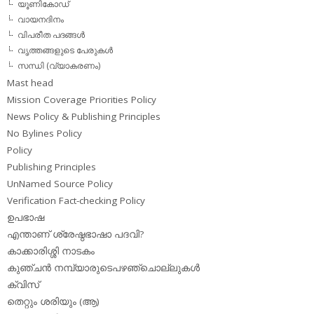
യൂണികോഡ്
വായനദിനം
വിപരീത പദങ്ങള്‍
വൃത്തങ്ങളുടെ പേരുകള്‍
സന്ധി (വ്യാകരണം)
Mast head
Mission Coverage Priorities Policy
News Policy & Publishing Principles
No Bylines Policy
Policy
Publishing Principles
UnNamed Source Policy
Verification Fact-checking Policy
ഉപഭാഷ
എന്താണ് ശ്രേഷ്ഠഭാഷാ പദവി?
കാക്കാരിശ്ശി നാടകം
കുഞ്ചന്‍ നമ്പ്യാരുടെപഴഞ്ചൊല്ലുകള്‍
ക്വിസ്
തെറ്റും ശരിയും (ആ)