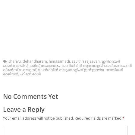
charivu
,
dehandharam
,
himasamadi
,
savithri rajeevan
,
ഇന്‍ദെയര്‍
ഓണ്‍വോയ്‌സ്
,
ചരിവ്
,
ദേഹാന്തരം
,
പെന്‍ഗ്വിന്‍ ആന്തോളജി ഓഫ് കണ്ടംപററി
വിമന്‍സ് പോയറ്റ്‌സ്
,
പെന്‍ഗ്വിന്‍ ന്യൂറൈറ്റിംഗ് ഇന്‍ ഇന്ത്യ
,
സാവിത്രി
രാജീവന്‍
,
ഹിമസമാധി
No Comments Yet
Leave a Reply
Your email address will not be published.
Required fields are marked
*