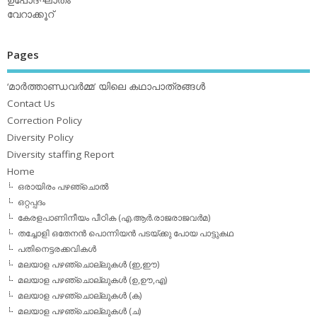
വേറാക്കൂറ്
Pages
‘മാര്‍ത്താണ്ഡവര്‍മ്മ’ യിലെ കഥാപാത്രങ്ങള്‍
Contact Us
Correction Policy
Diversity Policy
Diversity staffing Report
Home
ഒരായിരം പഴഞ്ചൊല്‍
ഒറ്റപ്പദം
കേരളപാണിനീയം പീഠിക (എ.ആര്‍.രാജരാജവര്‍മ)
തച്ചോളി ഒതേനൻ പൊന്നിയൻ പടയ്‌ക്കു പോയ പാട്ടുകഥ
പതിനെട്ടരക്കവികള്‍
മലയാള പഴഞ്ചൊല്ലുകള്‍ (ഇ,ഈ)
മലയാള പഴഞ്ചൊല്ലുകള്‍ (ഉ,ഊ,എ)
മലയാള പഴഞ്ചൊല്ലുകള്‍ (ക)
മലയാള പഴഞ്ചൊല്ലുകള്‍ (ച)