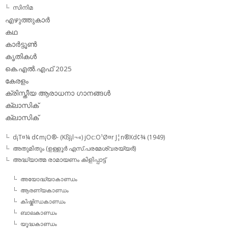
സിനിമ
എഴുത്തുകാര്‍
കഥ
കാര്‍ട്ടൂണ്‍
കൃതികള്‍
കെ.എല്‍.എഫ് 2025
കേരളം
ക്രിസ്തീയ ആരാധനാ ഗാനങ്ങള്‍
ക്ലാസിക്‌
ക്ലാസിക്
d¡T¤¼ d¢m¡O®- (KßJ¡l¬«) jOc:O¹Ø¤r J¦n®Xd¢¾ (1949)
അതുമിതും (ഉള്ളൂര്‍ എസ്.പരമേശ്വരയ്യര്‍)
അദ്ധ്യാത്മ രാമായണം കിളിപ്പാട്ട്‌
അയോദ്ധ്യാകാണ്ഡം
ആരണ്യകാണ്ഡം
കിഷ്കിന്ധകാണ്ഡം
ബാലകാണ്ഡം
യൂദ്ധകാണ്ഡം