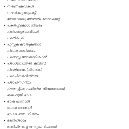
നിരണംകവികള്‍
നിഴല്‍ക്കുത്തുപാട്ട്
നോവെല്ല, നോവല്‍, നോവലെറ്റ്
പകര്‍പ്പവകാശ നിയമം
പതിനെട്ടരക്കവികള്‍
പരല്‍പ്പേര്
പുസ്തക കൗതുകങ്ങള്‍
പ്രകരണഗ്രന്ഥം
പ്രശസ്ത അവതാരികകള്‍
പ്രശ്‌നോത്തരി (ക്വിസ്)
പ്രശ്ലേഷം (ചിഹ്നനം)
പ്രാചീനകവിത്രയം
പ്രാചീനഗദ്യം
പൗരസ്ത്യസാഹിത്യ സിദ്ധാന്തങ്ങള്‍
ബ്രഹൂയി ഭാഷ
ഭാഷ എന്നാല്‍
ഭാഷാ ഭേദങ്ങള്‍
ഭാഷാപഠനചരിത്രം
മണിഗ്രാമം
മണിപ്രവാള ലഘുകാവ്യങ്ങള്‍