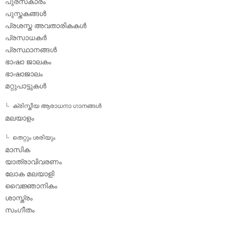
പുരസ്‌കാരം
പുസ്തകങ്ങള്‍
പ്രശസ്ത അവതാരികകള്‍
പ്രസാധകര്‍
പ്രസ്ഥാനങ്ങള്‍
ഭാഷാ ജാലകം
ഭാഷാജാലം
മറ്റുപാട്ടുകള്‍
ക്രിസ്തീയ ആരാധനാ ഗാനങ്ങള്‍
മലയാളം
തെറ്റും ശരിയും
മാസിക
യാത്രാവിവരണം
ലോക മലയാളി
വൈജ്ഞാനികം
ശാസ്ത്രം
സംഗീതം