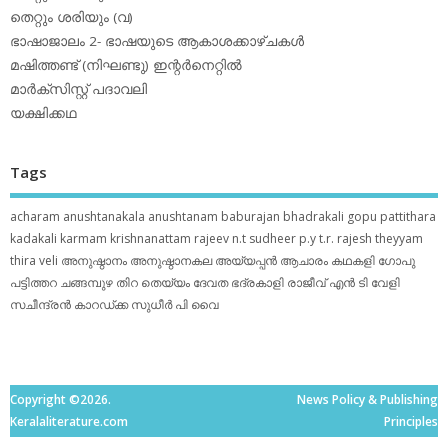
തെറ്റും ശരിയും (വ)
ഭാഷാജാലം 2- ഭാഷയുടെ ആകാശക്കാഴ്ചകള്‍
മഷിത്തണ്ട് (നിഘണ്ടു) ഇന്റര്‍നെറ്റില്‍
മാര്‍ക്‌സിസ്റ്റ് പദാവലി
യക്ഷിക്കഥ
Tags
acharam
anushtanakala
anushtanam
baburajan
bhadrakali
gopu pattithara
kadakali
karmam
krishnanattam
rajeev n.t
sudheer p.y
t.r. rajesh
theyyam
thira
veli
അനുഷ്ഠാനം
അനുഷ്ഠാനകല
അയ്യപ്പന്‍
ആചാരം
കഥകളി
ഗോപു
പട്ടിത്തറ
ചങ്ങമ്പുഴ
തിറ
തെയ്യം
ദേവത
ഭദ്രകാളി
രാജീവ് എൻ ടി
വേളി
സചീന്ദ്രന്‍ കാറഡ്ക്ക
സുധീര്‍ പി വൈ
Copyright ©2026.
News Policy & Publishing
Keralaliterature.com
Principles