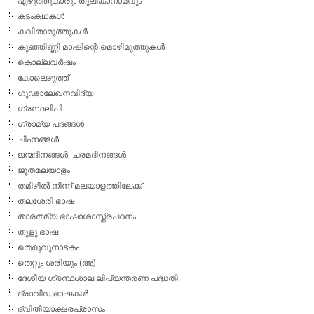
എഴുത്തുകാരും തൂലികാനാമവും
കടംകഥകള്‍
കവിതാമുത്തുകള്‍
കുഞ്ഞിണ്ണി മാഷിന്റെ മൊഴിമുത്തുകള്‍
കൊല്ലവര്‍ഷം
കോലെഴുത്ത്
ഗൂഢാലേഖനവിദ്യ
ഗ്രന്ഥലിപി
ഗ്രാമ്യ പദങ്ങള്‍
ചിഹ്നങ്ങള്‍
ജന്മദിനങ്ങള്‍, ചരമദിനങ്ങള്‍
ജൂതമലയാളം
തമിഴില്‍ നിന്ന് മലയാളത്തിലേക്ക്
തലശേരി ഭാഷ
താരതമ്യ ഭാഷാശാസ്ത്രപഠനം
തുളു ഭാഷ
തെരുവുനാടകം
തെറ്റും ശരിയും (അ)
ദേശീയ ഗ്രന്ഥശാല ലിപ്യന്തരണ പദ്ധതി
ദ്രാവിഡഭാഷകള്‍
ദ്വിതീയാക്ഷരപ്രാസം