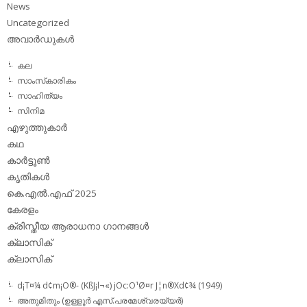
News
Uncategorized
അവാര്‍ഡുകള്‍
കല
സാംസ്‌കാരികം
സാഹിത്യം
സിനിമ
എഴുത്തുകാര്‍
കഥ
കാര്‍ട്ടൂണ്‍
കൃതികള്‍
കെ.എല്‍.എഫ് 2025
കേരളം
ക്രിസ്തീയ ആരാധനാ ഗാനങ്ങള്‍
ക്ലാസിക്‌
ക്ലാസിക്
d¡T¤¼ d¢m¡O®- (KßJ¡l¬«) jOc:O¹Ø¤r J¦n®Xd¢¾ (1949)
അതുമിതും (ഉള്ളൂര്‍ എസ്.പരമേശ്വരയ്യര്‍)