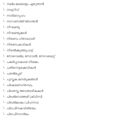
നല്ല മലയാളം എഴുതാന്‍
നാട്ടറിവ്
നാട്യഗൃഹം
നാറാണത്ത് ഭ്രാന്തന്‍
നിഘണ്ടു
നിഘണ്ടുക്കള്‍
നിരണം ഗ്രന്ഥവരി
നിരണംകവികള്‍
നിഴല്‍ക്കുത്തുപാട്ട്
നോവെല്ല, നോവല്‍, നോവലെറ്റ്
പകര്‍പ്പവകാശ നിയമം
പതിനെട്ടരക്കവികള്‍
പരല്‍പ്പേര്
പുസ്തക കൗതുകങ്ങള്‍
പ്രകരണഗ്രന്ഥം
പ്രശസ്ത അവതാരികകള്‍
പ്രശ്‌നോത്തരി (ക്വിസ്)
പ്രശ്ലേഷം (ചിഹ്നനം)
പ്രാചീനകവിത്രയം
പ്രാചീനഗദ്യം