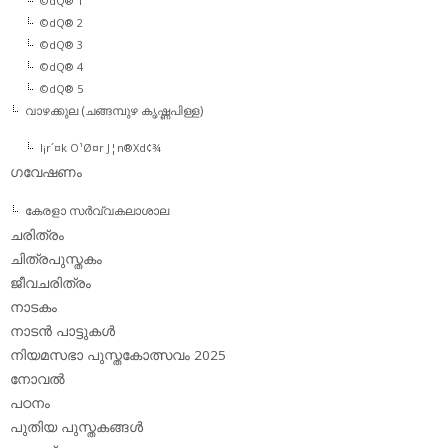
©dQ® 1
©dQ® 2
©dQ® 3
©dQ® 4
©dQ® 5
വാഴക്കുല (ചങ്ങമ്പുഴ കൃഷ്ണപിള്ള)
l¡r´¤k O¹Ø¤r J¦n®Xd¢¾
ഗവേഷണം
കേരളാ സര്‍വ്വകലാശാല
ചരിത്രം
ചിത്രപുസ്തകം
ജീവചരിത്രം
നാടകം
നാടന്‍ പാട്ടുകള്‍
നിയമസഭാ പുസ്തകോത്സവം 2025
നോവല്‍
പഠനം
പുതിയ പുസ്തകങ്ങള്‍