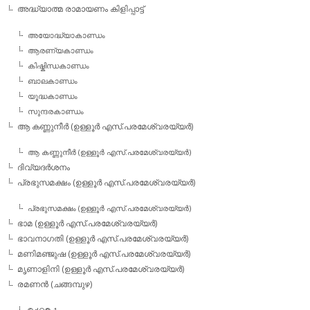
അദ്ധ്യാത്മ രാമായണം കിളിപ്പാട്ട്‌
അയോദ്ധ്യാകാണ്ഡം
ആരണ്യകാണ്ഡം
കിഷ്കിന്ധകാണ്ഡം
ബാലകാണ്ഡം
യൂദ്ധകാണ്ഡം
സുന്ദരകാണ്ഡം
ആ കണ്ണുനീര്‍ (ഉള്ളൂര്‍ എസ്.പരമേശ്വരയ്യര്‍)
ആ കണ്ണുനീര്‍ (ഉള്ളൂര്‍ എസ്.പരമേശ്വരയ്യര്‍)
ദിവ്യദര്‍ശനം
പ്രഭുസമക്ഷം (ഉള്ളൂര്‍ എസ്.പരമേശ്വരയ്യര്‍)
പ്രഭുസമക്ഷം (ഉള്ളൂര്‍ എസ്.പരമേശ്വരയ്യര്‍)
ഭാമ (ഉള്ളൂര്‍ എസ്.പരമേശ്വരയ്യര്‍)
ഭാവനാഗതി (ഉള്ളൂര്‍ എസ്.പരമേശ്വരയ്യര്‍)
മണിമഞ്ജുഷ (ഉള്ളൂര്‍ എസ്.പരമേശ്വരയ്യര്‍)
മൃണാളിനി (ഉള്ളൂര്‍ എസ്.പരമേശ്വരയ്യര്‍)
രമണന്‍ (ചങ്ങമ്പുഴ)