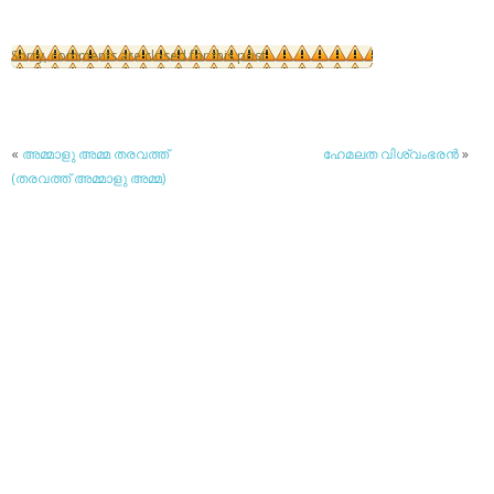
Sorry, comments are closed for this post
«
അമ്മാളു അമ്മ തരവത്ത്
ഹേമലത വിശ്വംഭരന്‍
»
(തരവത്ത് അമ്മാളു അമ്മ)