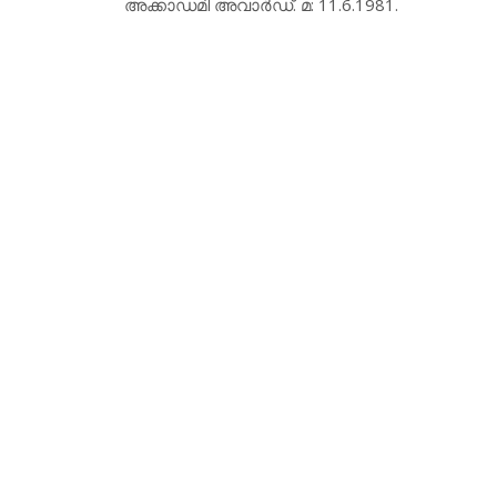
അക്കാഡമി അവാര്‍ഡ്. മ: 11.6.1981.