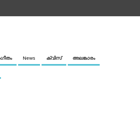
ഗീതം
News
ക്വിസ്
അലങ്കാരം