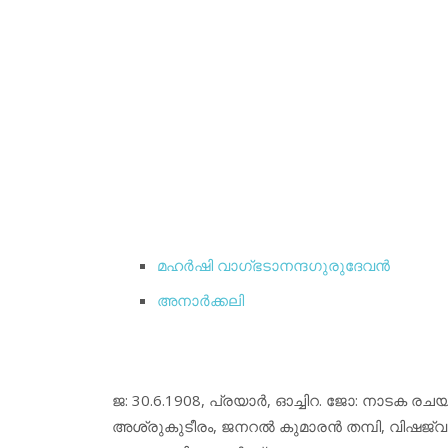
മഹര്‍ഷി വാഗ്ഭടാനന്ദഗുരുദേവന്‍
അനാര്‍ക്കലി
ജ: 30.6.1908, പ്രയാര്‍, ഓച്ചിറ. ജോ: നാടക രച
അശ്രുകുടീരം, ജനറല്‍ കുമാരന്‍ തമ്പി, വിഷജ്വ