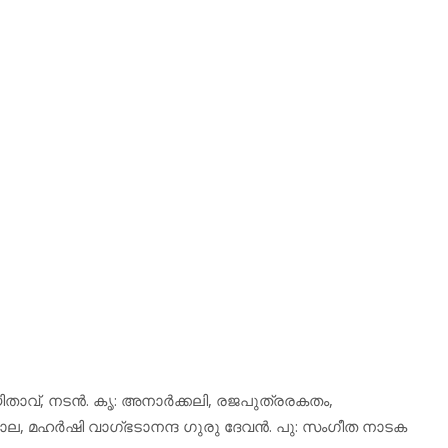
യിതാവ്, നടന്‍. കൃ: അനാര്‍ക്കലി, രജപുത്രരകതം,
ാല, മഹര്‍ഷി വാഗ്ഭടാനന്ദ ഗുരു ദേവന്‍. പു: സംഗീത നാടക