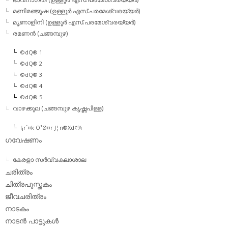
മണിമഞ്ജുഷ (ഉള്ളൂര്‍ എസ്.പരമേശ്വരയ്യര്‍)
മൃണാളിനി (ഉള്ളൂര്‍ എസ്.പരമേശ്വരയ്യര്‍)
രമണന്‍ (ചങ്ങമ്പുഴ)
©dQ® 1
©dQ® 2
©dQ® 3
©dQ® 4
©dQ® 5
വാഴക്കുല (ചങ്ങമ്പുഴ കൃഷ്ണപിള്ള)
l¡r´¤k O¹Ø¤r J¦n®Xd¢¾
ഗവേഷണം
കേരളാ സര്‍വ്വകലാശാല
ചരിത്രം
ചിത്രപുസ്തകം
ജീവചരിത്രം
നാടകം
നാടന്‍ പാട്ടുകള്‍