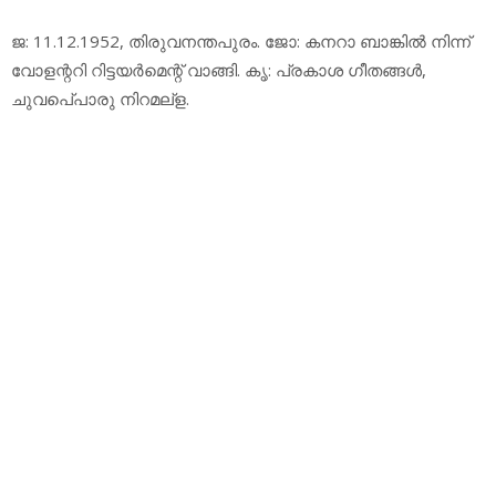
ജ: 11.12.1952, തിരുവനന്തപുരം. ജോ: കനറാ ബാങ്കില്‍ നിന്ന്
വോളന്ററി റിട്ടയര്‍മെന്റ് വാങ്ങി. കൃ: പ്രകാശ ഗീതങ്ങള്‍,
ചുവപെ്പാരു നിറമല്‌ള.