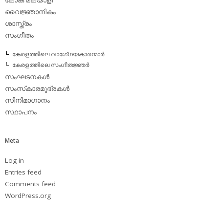
വൈജ്ഞാനികം
ശാസ്ത്രം
സംഗീതം
കേരളത്തിലെ വാഗേ്ഗയകാരന്മാര്‍
കേരളത്തിലെ സംഗീതജ്ഞര്‍
സംഘടനകള്‍
സംസ്‌കാരമുദ്രകള്‍
സിനിമാഗാനം
സ്ഥാപനം
Meta
Log in
Entries feed
Comments feed
WordPress.org