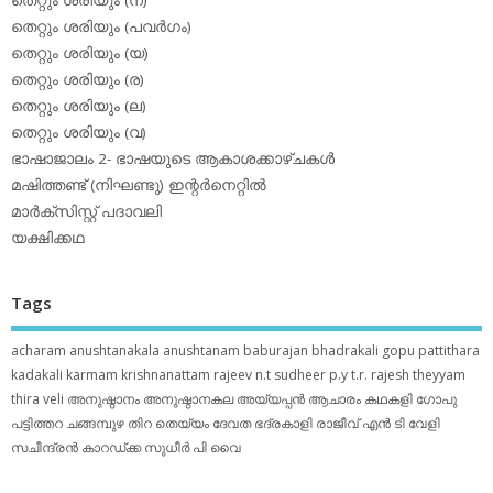
തെറ്റും ശരിയും (പവര്‍ഗം)
തെറ്റും ശരിയും (യ)
തെറ്റും ശരിയും (ര)
തെറ്റും ശരിയും (ല)
തെറ്റും ശരിയും (വ)
ഭാഷാജാലം 2- ഭാഷയുടെ ആകാശക്കാഴ്ചകള്‍
മഷിത്തണ്ട് (നിഘണ്ടു) ഇന്റര്‍നെറ്റില്‍
മാര്‍ക്‌സിസ്റ്റ് പദാവലി
യക്ഷിക്കഥ
Tags
acharam
anushtanakala
anushtanam
baburajan
bhadrakali
gopu pattithara
kadakali
karmam
krishnanattam
rajeev n.t
sudheer p.y
t.r. rajesh
theyyam
thira
veli
അനുഷ്ഠാനം
അനുഷ്ഠാനകല
അയ്യപ്പന്‍
ആചാരം
കഥകളി
ഗോപു
പട്ടിത്തറ
ചങ്ങമ്പുഴ
തിറ
തെയ്യം
ദേവത
ഭദ്രകാളി
രാജീവ് എൻ ടി
വേളി
സചീന്ദ്രന്‍ കാറഡ്ക്ക
സുധീര്‍ പി വൈ