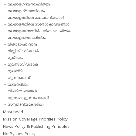
മലയാളഗദ്യസാഹിത്യം
മലയാളഗ്രന്ഥവിവരം
മലയാളത്തിലെ മഹാകാവ്യങ്ങള്‍
മലയാളത്തിലെ സന്ദേശകാവ്യങ്ങള്‍
മലയാളബൈബിള്‍ പരിഭാഷാചരിത്രം
മലയാളഭാഷാചരിത്രം
മിശ്രഭാഷാ വാദം
മിസ്റ്റിക് കവിതകള്‍
മുക്തകം
മൂലദ്രാവിഡഭാഷ
മൂലഭദ്രി
യൂണികോഡ്
വായനദിനം
വിപരീത പദങ്ങള്‍
വൃത്തങ്ങളുടെ പേരുകള്‍
സന്ധി (വ്യാകരണം)
Mast head
Mission Coverage Priorities Policy
News Policy & Publishing Principles
No Bylines Policy