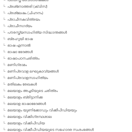
പ്രശ്‌നോത്തരി (ക്വിസ്)
പ്രശ്ലേഷം (ചിഹ്നനം)
പ്രാചീനകവിത്രയം
പ്രാചീനഗദ്യം
പൗരസ്ത്യസാഹിത്യ സിദ്ധാന്തങ്ങള്‍
ബ്രഹൂയി ഭാഷ
ഭാഷ എന്നാല്‍
ഭാഷാ ഭേദങ്ങള്‍
ഭാഷാപഠനചരിത്രം
മണിഗ്രാമം
മണിപ്രവാള ലഘുകാവ്യങ്ങള്‍
മണിപ്രവാളസാഹിത്യം
മതിലകം രേഖകള്‍
മലയാളം അച്ചടിയുടെ ചരിത്രം
മലയാളം ബ്രിട്ടാനിക്ക
മലയാള ഭാഷാഭേദങ്ങള്‍
മലയാളം യൂണിക്കോഡും വിക്കീപീഡിയയും
മലയാളം വിക്കിഗ്രന്ഥശാല
മലയാളം വിക്കിപീഡിയ
മലയാളം വിക്കീപീഡിയയുടെ സഹോദര സംരംഭങ്ങള്‍