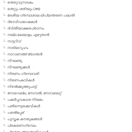
തെരുവുനാടകം
തെറ്റും ശരിയും (അ)
ദേശീയ ഗ്രന്ഥശാല ലിപ്യന്തരണ പദ്ധതി
ദ്രാവിഡഭാഷകള്‍
ദ്വിതീയാക്ഷരപ്രാസം
നല്ല മലയാളം എഴുതാന്‍
നാട്ടറിവ്
നാട്യഗൃഹം
നാറാണത്ത് ഭ്രാന്തന്‍
നിഘണ്ടു
നിഘണ്ടുക്കള്‍
നിരണം ഗ്രന്ഥവരി
നിരണംകവികള്‍
നിഴല്‍ക്കുത്തുപാട്ട്
നോവെല്ല, നോവല്‍, നോവലെറ്റ്
പകര്‍പ്പവകാശ നിയമം
പതിനെട്ടരക്കവികള്‍
പരല്‍പ്പേര്
പുസ്തക കൗതുകങ്ങള്‍
പ്രകരണഗ്രന്ഥം
പ്രശസ്ത അവതാരികകള്‍