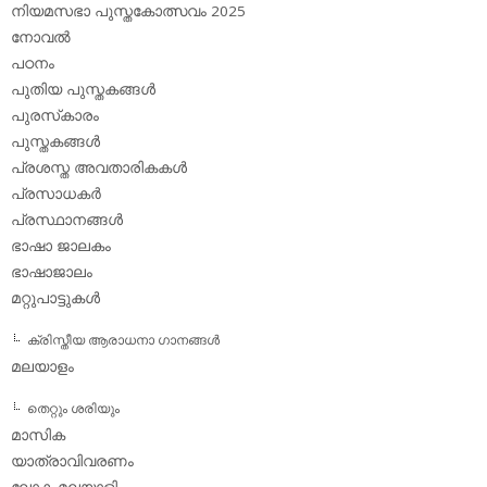
നിയമസഭാ പുസ്തകോത്സവം 2025
നോവല്‍
പഠനം
പുതിയ പുസ്തകങ്ങള്‍
പുരസ്‌കാരം
പുസ്തകങ്ങള്‍
പ്രശസ്ത അവതാരികകള്‍
പ്രസാധകര്‍
പ്രസ്ഥാനങ്ങള്‍
ഭാഷാ ജാലകം
ഭാഷാജാലം
മറ്റുപാട്ടുകള്‍
ക്രിസ്തീയ ആരാധനാ ഗാനങ്ങള്‍
മലയാളം
തെറ്റും ശരിയും
മാസിക
യാത്രാവിവരണം
ലോക മലയാളി