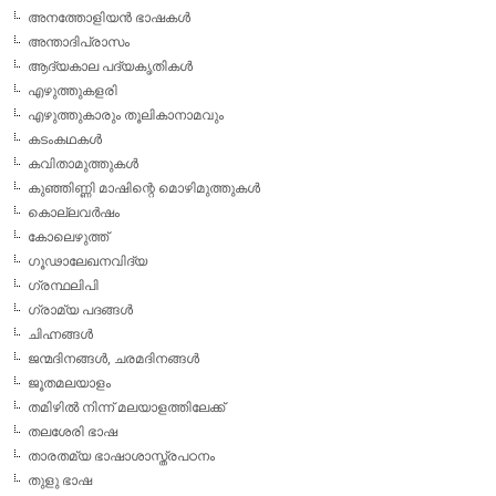
അനത്തോളിയന്‍ ഭാഷകള്‍
അന്താദിപ്രാസം
ആദ്യകാല പദ്യകൃതികള്‍
എഴുത്തുകളരി
എഴുത്തുകാരും തൂലികാനാമവും
കടംകഥകള്‍
കവിതാമുത്തുകള്‍
കുഞ്ഞിണ്ണി മാഷിന്റെ മൊഴിമുത്തുകള്‍
കൊല്ലവര്‍ഷം
കോലെഴുത്ത്
ഗൂഢാലേഖനവിദ്യ
ഗ്രന്ഥലിപി
ഗ്രാമ്യ പദങ്ങള്‍
ചിഹ്നങ്ങള്‍
ജന്മദിനങ്ങള്‍, ചരമദിനങ്ങള്‍
ജൂതമലയാളം
തമിഴില്‍ നിന്ന് മലയാളത്തിലേക്ക്
തലശേരി ഭാഷ
താരതമ്യ ഭാഷാശാസ്ത്രപഠനം
തുളു ഭാഷ