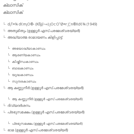
ക്ലാസിക്‌
ക്ലാസിക്
d¡T¤¼ d¢m¡O®- (KßJ¡l¬«) jOc:O¹Ø¤r J¦n®Xd¢¾ (1949)
അതുമിതും (ഉള്ളൂര്‍ എസ്.പരമേശ്വരയ്യര്‍)
അദ്ധ്യാത്മ രാമായണം കിളിപ്പാട്ട്‌
അയോദ്ധ്യാകാണ്ഡം
ആരണ്യകാണ്ഡം
കിഷ്കിന്ധകാണ്ഡം
ബാലകാണ്ഡം
യൂദ്ധകാണ്ഡം
സുന്ദരകാണ്ഡം
ആ കണ്ണുനീര്‍ (ഉള്ളൂര്‍ എസ്.പരമേശ്വരയ്യര്‍)
ആ കണ്ണുനീര്‍ (ഉള്ളൂര്‍ എസ്.പരമേശ്വരയ്യര്‍)
ദിവ്യദര്‍ശനം
പ്രഭുസമക്ഷം (ഉള്ളൂര്‍ എസ്.പരമേശ്വരയ്യര്‍)
പ്രഭുസമക്ഷം (ഉള്ളൂര്‍ എസ്.പരമേശ്വരയ്യര്‍)
ഭാമ (ഉള്ളൂര്‍ എസ്.പരമേശ്വരയ്യര്‍)