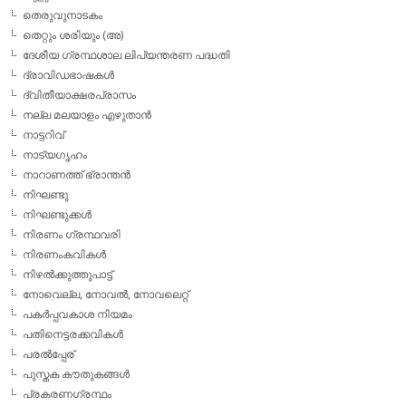
തെരുവുനാടകം
തെറ്റും ശരിയും (അ)
ദേശീയ ഗ്രന്ഥശാല ലിപ്യന്തരണ പദ്ധതി
ദ്രാവിഡഭാഷകള്‍
ദ്വിതീയാക്ഷരപ്രാസം
നല്ല മലയാളം എഴുതാന്‍
നാട്ടറിവ്
നാട്യഗൃഹം
നാറാണത്ത് ഭ്രാന്തന്‍
നിഘണ്ടു
നിഘണ്ടുക്കള്‍
നിരണം ഗ്രന്ഥവരി
നിരണംകവികള്‍
നിഴല്‍ക്കുത്തുപാട്ട്
നോവെല്ല, നോവല്‍, നോവലെറ്റ്
പകര്‍പ്പവകാശ നിയമം
പതിനെട്ടരക്കവികള്‍
പരല്‍പ്പേര്
പുസ്തക കൗതുകങ്ങള്‍
പ്രകരണഗ്രന്ഥം