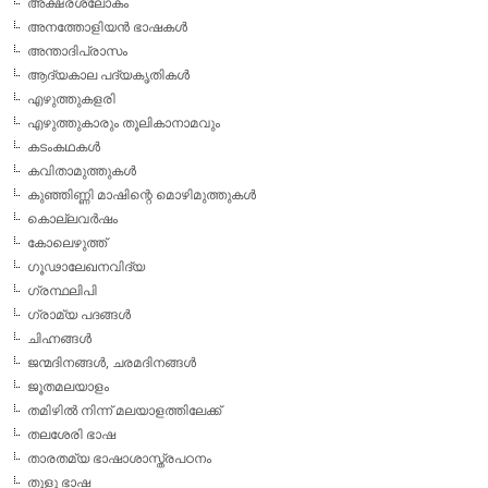
അക്ഷരശ്ലോകം
അനത്തോളിയന്‍ ഭാഷകള്‍
അന്താദിപ്രാസം
ആദ്യകാല പദ്യകൃതികള്‍
എഴുത്തുകളരി
എഴുത്തുകാരും തൂലികാനാമവും
കടംകഥകള്‍
കവിതാമുത്തുകള്‍
കുഞ്ഞിണ്ണി മാഷിന്റെ മൊഴിമുത്തുകള്‍
കൊല്ലവര്‍ഷം
കോലെഴുത്ത്
ഗൂഢാലേഖനവിദ്യ
ഗ്രന്ഥലിപി
ഗ്രാമ്യ പദങ്ങള്‍
ചിഹ്നങ്ങള്‍
ജന്മദിനങ്ങള്‍, ചരമദിനങ്ങള്‍
ജൂതമലയാളം
തമിഴില്‍ നിന്ന് മലയാളത്തിലേക്ക്
തലശേരി ഭാഷ
താരതമ്യ ഭാഷാശാസ്ത്രപഠനം
തുളു ഭാഷ