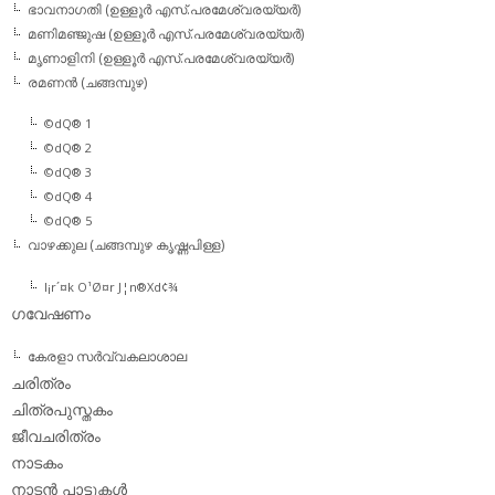
ഭാവനാഗതി (ഉള്ളൂര്‍ എസ്.പരമേശ്വരയ്യര്‍)
മണിമഞ്ജുഷ (ഉള്ളൂര്‍ എസ്.പരമേശ്വരയ്യര്‍)
മൃണാളിനി (ഉള്ളൂര്‍ എസ്.പരമേശ്വരയ്യര്‍)
രമണന്‍ (ചങ്ങമ്പുഴ)
©dQ® 1
©dQ® 2
©dQ® 3
©dQ® 4
©dQ® 5
വാഴക്കുല (ചങ്ങമ്പുഴ കൃഷ്ണപിള്ള)
l¡r´¤k O¹Ø¤r J¦n®Xd¢¾
ഗവേഷണം
കേരളാ സര്‍വ്വകലാശാല
ചരിത്രം
ചിത്രപുസ്തകം
ജീവചരിത്രം
നാടകം
നാടന്‍ പാട്ടുകള്‍