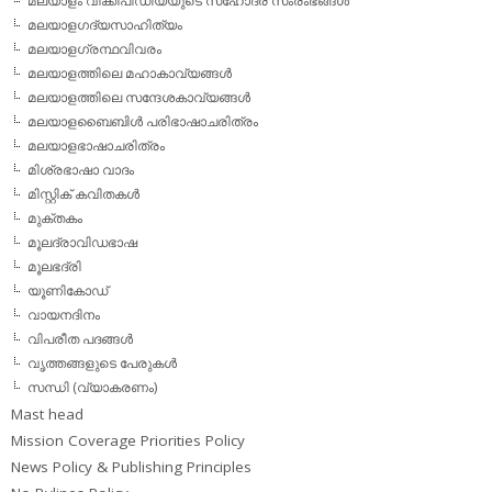
മലയാളം വിക്കീപീഡിയയുടെ സഹോദര സംരംഭങ്ങള്‍
മലയാളഗദ്യസാഹിത്യം
മലയാളഗ്രന്ഥവിവരം
മലയാളത്തിലെ മഹാകാവ്യങ്ങള്‍
മലയാളത്തിലെ സന്ദേശകാവ്യങ്ങള്‍
മലയാളബൈബിള്‍ പരിഭാഷാചരിത്രം
മലയാളഭാഷാചരിത്രം
മിശ്രഭാഷാ വാദം
മിസ്റ്റിക് കവിതകള്‍
മുക്തകം
മൂലദ്രാവിഡഭാഷ
മൂലഭദ്രി
യൂണികോഡ്
വായനദിനം
വിപരീത പദങ്ങള്‍
വൃത്തങ്ങളുടെ പേരുകള്‍
സന്ധി (വ്യാകരണം)
Mast head
Mission Coverage Priorities Policy
News Policy & Publishing Principles