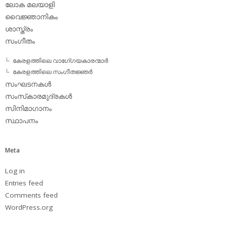
ലോക മലയാളി
വൈജ്ഞാനികം
ശാസ്ത്രം
സംഗീതം
കേരളത്തിലെ വാഗേ്ഗയകാരന്മാര്‍
കേരളത്തിലെ സംഗീതജ്ഞര്‍
സംഘടനകള്‍
സംസ്‌കാരമുദ്രകള്‍
സിനിമാഗാനം
സ്ഥാപനം
Meta
Log in
Entries feed
Comments feed
WordPress.org