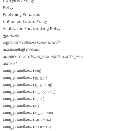
No Bylines Policy
Policy
Publishing Principles
UnNamed Source Policy
Verification Fact-checking Policy
ഉപഭാഷ
എന്താണ് ശ്രേഷ്ഠഭാഷാ പദവി?
കാക്കാരിശ്ശി നാടകം
കുഞ്ചന്‍ നമ്പ്യാരുടെപഴഞ്ചൊല്ലുകള്‍
ക്വിസ്
തെറ്റും ശരിയും (ആ)
തെറ്റും ശരിയും (ഇ,ഈ)
തെറ്റും ശരിയും (ഉ, ഊ, ഋ)
തെറ്റും ശരിയും (എ,ഏ,ഐ)
തെറ്റും ശരിയും (ഒ,ഓ)
തെറ്റും ശരിയും (ക)
തെറ്റും ശരിയും (കൂടുതല്‍)
തെറ്റും ശരിയും (ചവര്‍ഗം)
തെറ്റും ശരിയും (തവര്‍ഗം)