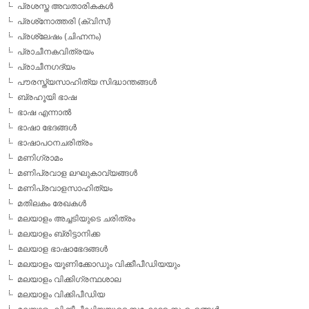
പ്രശസ്ത അവതാരികകള്‍
പ്രശ്‌നോത്തരി (ക്വിസ്)
പ്രശ്ലേഷം (ചിഹ്നനം)
പ്രാചീനകവിത്രയം
പ്രാചീനഗദ്യം
പൗരസ്ത്യസാഹിത്യ സിദ്ധാന്തങ്ങള്‍
ബ്രഹൂയി ഭാഷ
ഭാഷ എന്നാല്‍
ഭാഷാ ഭേദങ്ങള്‍
ഭാഷാപഠനചരിത്രം
മണിഗ്രാമം
മണിപ്രവാള ലഘുകാവ്യങ്ങള്‍
മണിപ്രവാളസാഹിത്യം
മതിലകം രേഖകള്‍
മലയാളം അച്ചടിയുടെ ചരിത്രം
മലയാളം ബ്രിട്ടാനിക്ക
മലയാള ഭാഷാഭേദങ്ങള്‍
മലയാളം യൂണിക്കോഡും വിക്കീപീഡിയയും
മലയാളം വിക്കിഗ്രന്ഥശാല
മലയാളം വിക്കിപീഡിയ