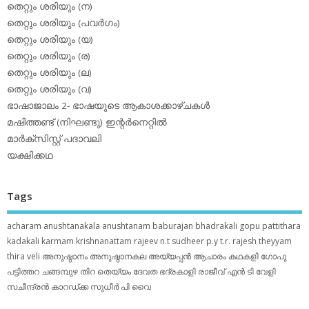
തെറ്റും ശരിയും (ന)
തെറ്റും ശരിയും (പവര്‍ഗം)
തെറ്റും ശരിയും (യ)
തെറ്റും ശരിയും (ര)
തെറ്റും ശരിയും (ല)
തെറ്റും ശരിയും (വ)
ഭാഷാജാലം 2- ഭാഷയുടെ ആകാശക്കാഴ്ചകള്‍
മഷിത്തണ്ട് (നിഘണ്ടു) ഇന്റര്‍നെറ്റില്‍
മാര്‍ക്‌സിസ്റ്റ് പദാവലി
യക്ഷിക്കഥ
Tags
acharam
anushtanakala
anushtanam
baburajan
bhadrakali
gopu pattithara
kadakali
karmam
krishnanattam
rajeev n.t
sudheer p.y
t.r. rajesh
theyyam
thira
veli
അനുഷ്ഠാനം
അനുഷ്ഠാനകല
അയ്യപ്പന്‍
ആചാരം
കഥകളി
ഗോപു
പട്ടിത്തറ
ചങ്ങമ്പുഴ
തിറ
തെയ്യം
ദേവത
ഭദ്രകാളി
രാജീവ് എൻ ടി
വേളി
സചീന്ദ്രന്‍ കാറഡ്ക്ക
സുധീര്‍ പി വൈ