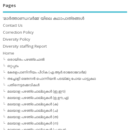
Pages
‘മാര്‍ത്താണ്ഡവര്‍മ്മ’ യിലെ കഥാപാത്രങ്ങള്‍
Contact Us
Correction Policy
Diversity Policy
Diversity staffing Report
Home
ഒരായിരം പഴഞ്ചൊല്‍
ഒറ്റപ്പദം
കേരളപാണിനീയം പീഠിക (എ.ആര്‍.രാജരാജവര്‍മ)
തച്ചോളി ഒതേനൻ പൊന്നിയൻ പടയ്‌ക്കു പോയ പാട്ടുകഥ
പതിനെട്ടരക്കവികള്‍
മലയാള പഴഞ്ചൊല്ലുകള്‍ (ഇ,ഈ)
മലയാള പഴഞ്ചൊല്ലുകള്‍ (ഉ,ഊ,എ)
മലയാള പഴഞ്ചൊല്ലുകള്‍ (ക)
മലയാള പഴഞ്ചൊല്ലുകള്‍ (ച)
മലയാള പഴഞ്ചൊല്ലുകള്‍ (ത)
മലയാള പഴഞ്ചൊല്ലുകള്‍ (ന)
മലയാള പഴഞ്ചൊല്ലുകള്‍ (പ,ബ,ഭ)