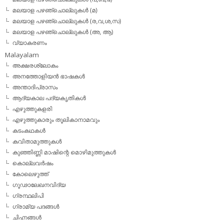
മലയാള പഴഞ്ചൊല്ലുകള്‍ (മ)
മലയാള പഴഞ്ചൊല്ലുകള്‍ (ര,വ,ശ,സ)
മലയാള പഴഞ്ചൊല്ലുകൾ (അ, ആ)
വ്യാകരണം
Malayalam
അക്ഷരശ്ലോകം
അനത്തോളിയന്‍ ഭാഷകള്‍
അന്താദിപ്രാസം
ആദ്യകാല പദ്യകൃതികള്‍
എഴുത്തുകളരി
എഴുത്തുകാരും തൂലികാനാമവും
കടംകഥകള്‍
കവിതാമുത്തുകള്‍
കുഞ്ഞിണ്ണി മാഷിന്റെ മൊഴിമുത്തുകള്‍
കൊല്ലവര്‍ഷം
കോലെഴുത്ത്
ഗൂഢാലേഖനവിദ്യ
ഗ്രന്ഥലിപി
ഗ്രാമ്യ പദങ്ങള്‍
ചിഹ്നങ്ങള്‍