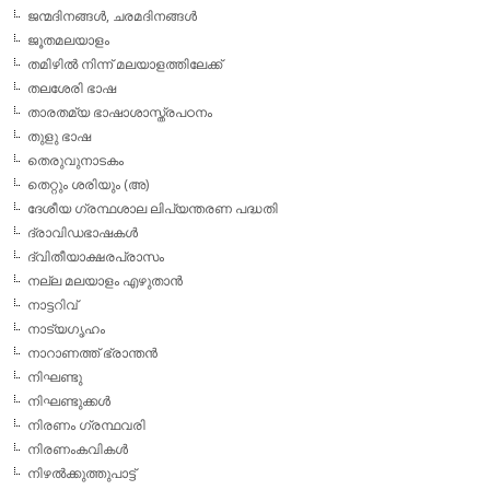
ജന്മദിനങ്ങള്‍, ചരമദിനങ്ങള്‍
ജൂതമലയാളം
തമിഴില്‍ നിന്ന് മലയാളത്തിലേക്ക്
തലശേരി ഭാഷ
താരതമ്യ ഭാഷാശാസ്ത്രപഠനം
തുളു ഭാഷ
തെരുവുനാടകം
തെറ്റും ശരിയും (അ)
ദേശീയ ഗ്രന്ഥശാല ലിപ്യന്തരണ പദ്ധതി
ദ്രാവിഡഭാഷകള്‍
ദ്വിതീയാക്ഷരപ്രാസം
നല്ല മലയാളം എഴുതാന്‍
നാട്ടറിവ്
നാട്യഗൃഹം
നാറാണത്ത് ഭ്രാന്തന്‍
നിഘണ്ടു
നിഘണ്ടുക്കള്‍
നിരണം ഗ്രന്ഥവരി
നിരണംകവികള്‍
നിഴല്‍ക്കുത്തുപാട്ട്