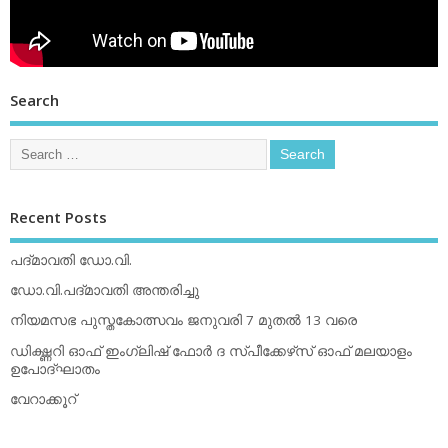
Search
Recent Posts
പദ്മാവതി ഡോ.വി.
ഡോ.വി.പദ്മാവതി അന്തരിച്ചു
നിയമസഭ പുസ്തകോത്സവം ജനുവരി 7 മുതല്‍ 13 വരെ
ഡിക്ഷ്ണറി ഓഫ് ഇംഗ്ലിഷ് ഫോര്‍ ദ സ്പീക്കേഴ്‌സ് ഓഫ് മലയാളം
ഉപോദ്ഘാതം
വേറാക്കൂറ്