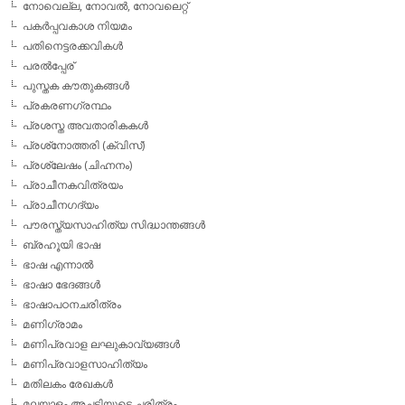
നോവെല്ല, നോവല്‍, നോവലെറ്റ്
പകര്‍പ്പവകാശ നിയമം
പതിനെട്ടരക്കവികള്‍
പരല്‍പ്പേര്
പുസ്തക കൗതുകങ്ങള്‍
പ്രകരണഗ്രന്ഥം
പ്രശസ്ത അവതാരികകള്‍
പ്രശ്‌നോത്തരി (ക്വിസ്)
പ്രശ്ലേഷം (ചിഹ്നനം)
പ്രാചീനകവിത്രയം
പ്രാചീനഗദ്യം
പൗരസ്ത്യസാഹിത്യ സിദ്ധാന്തങ്ങള്‍
ബ്രഹൂയി ഭാഷ
ഭാഷ എന്നാല്‍
ഭാഷാ ഭേദങ്ങള്‍
ഭാഷാപഠനചരിത്രം
മണിഗ്രാമം
മണിപ്രവാള ലഘുകാവ്യങ്ങള്‍
മണിപ്രവാളസാഹിത്യം
മതിലകം രേഖകള്‍
മലയാളം അച്ചടിയുടെ ചരിത്രം