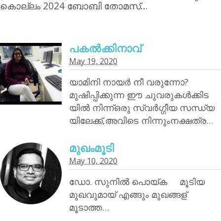
കൊല്ലം 2024 ബോബി തോമസ്…
പകൽക്കിനാവ്‌
May 19, 2020
യാമിനി നായര്‍ നീ വരുന്നോ?
മുഷിപ്പിക്കുന്ന ഈ ചുവരുകൾക്കിട
യിൽ നിന്ന്ഒരു സ്വർഗ്ഗീയ സന്ധ്യ
യിലേക്ക്,അവിടെ നിന്നുംനക്ഷത്ര…
മുഖംമൂടി
May 10, 2020
ഡോ. സുനിൽ പൊയ്‌ക മൂടിയ
മുഖവുമായ് എങ്ങും മുഖങ്ങള്
മൂടാത്ത…