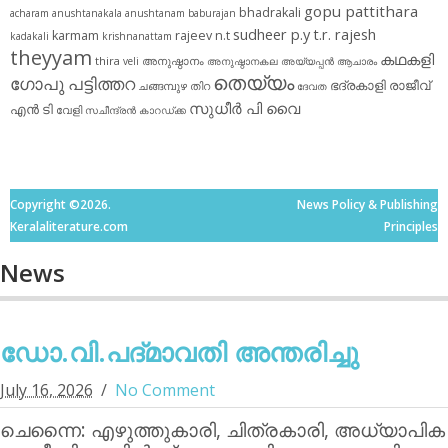
gopu pattithara
bhadrakali
acharam
anushtanakala
anushtanam
baburajan
sudheer p.y
t.r. rajesh
karmam
rajeev n.t
kadakali
krishnanattam
theyyam
കഥകളി
thira
അനുഷ്ഠാനം
veli
അനുഷ്ഠാനകല
അയ്യപ്പന്‍
ആചാരം
തെയ്യം
ഗോപു പട്ടിത്തറ
ഭദ്രകാളി
രാജീവ്
ചങ്ങമ്പുഴ
തിറ
ദേവത
സുധീര്‍ പി വൈ
എൻ ടി
വേളി
സചീന്ദ്രന്‍ കാറഡ്ക്ക
Copyright ©2026.
News Policy & Publishing
Keralaliterature.com
Principles
News
ഡോ.വി.പദ്മാവതി അന്തരിച്ചു
July 16, 2026
No Comment
ചെന്നൈ: എഴുത്തുകാരി, ചിത്രകാരി, അധ്യാപിക