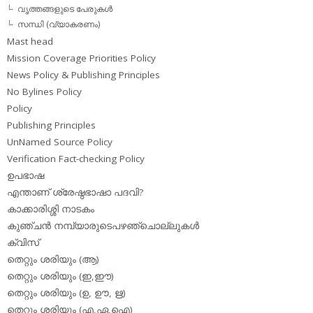
വൃത്തങ്ങളുടെ പേരുകള്‍
സന്ധി (വ്യാകരണം)
Mast head
Mission Coverage Priorities Policy
News Policy & Publishing Principles
No Bylines Policy
Policy
Publishing Principles
UnNamed Source Policy
Verification Fact-checking Policy
ഉപഭാഷ
എന്താണ് ശ്രേഷ്ഠഭാഷാ പദവി?
കാക്കാരിശ്ശി നാടകം
കുഞ്ചന്‍ നമ്പ്യാരുടെപഴഞ്ചൊല്ലുകള്‍
ക്വിസ്
തെറ്റും ശരിയും (ആ)
തെറ്റും ശരിയും (ഇ,ഈ)
തെറ്റും ശരിയും (ഉ, ഊ, ഋ)
തെറ്റും ശരിയും (എ,ഏ,ഐ)