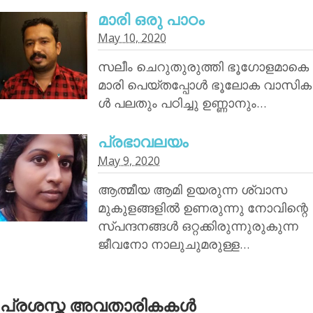
മാരി ഒരു പാഠം
May 10, 2020
സലീം ചെറുതുരുത്തി ഭൂഗോളമാകെ
മാരി പെയ്തപ്പോൾ ഭൂലോക വാസിക
ൾ പലതും പഠിച്ചു ഉണ്ണാനും…
പ്രഭാവലയം
May 9, 2020
ആത്മീയ ആമി ഉയരുന്ന ശ്വാസ
മുകുളങ്ങളിൽ ഉണരുന്നു നോവിന്റെ
സ്പന്ദനങ്ങൾ ഒറ്റക്കിരുന്നുരുകുന്ന
ജീവനോ നാലുചുമരുള്ള…
പ്രശസ്ത അവതാരികകള്‍