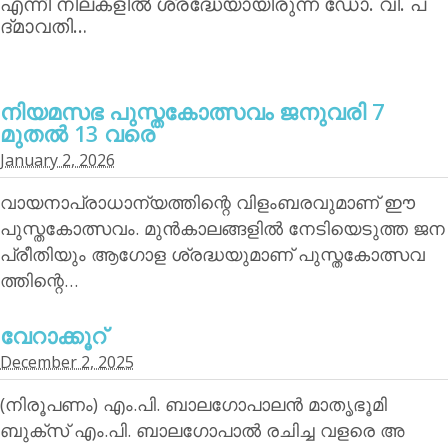
എന്നീ നിലകളില്‍ ശ്രദ്ധേയായിരുന്ന ഡോ. വി. പ
ദ്മാവതി…
നിയമസഭ പുസ്തകോത്സവം ജനുവരി 7
മുതല്‍ 13 വരെ
January 2, 2026
വായനാപ്രാധാന്യത്തിന്റെ വിളംബരവുമാണ് ഈ
പുസ്തകോത്സവം. മുന്‍കാലങ്ങളില്‍ നേടിയെടുത്ത ജന
പ്രീതിയും ആഗോള ശ്രദ്ധയുമാണ് പുസ്തകോത്സവ
ത്തിന്റെ…
വേറാക്കൂറ്
December 2, 2025
(നിരൂപണം) എം.പി. ബാലഗോപാലന്‍ മാതൃഭൂമി
ബുക്‌സ് എം.പി. ബാലഗോപാല്‍ രചിച്ച വളരെ അ