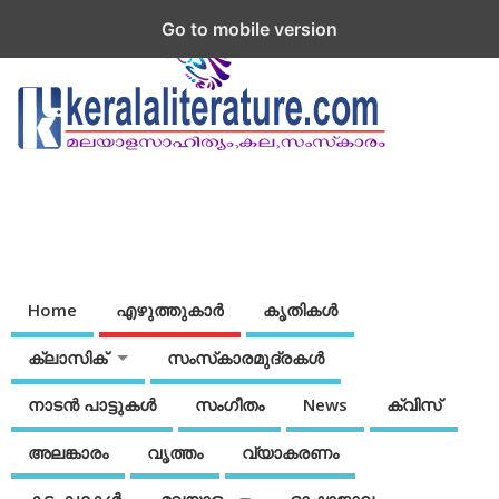
Go to mobile version
Home
എഴുത്തുകാര്‍
കൃതികൾ
ക്ലാസിക്
സംസ്‌കാരമുദ്രകള്‍
നാടന്‍ പാട്ടുകള്‍
സംഗീതം
News
ക്വിസ്
അലങ്കാരം
വൃത്തം
വ്യാകരണം