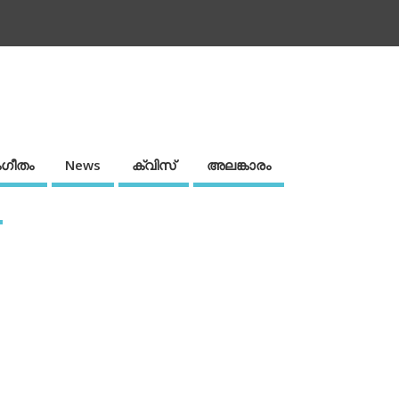
ഗീതം
News
ക്വിസ്
അലങ്കാരം