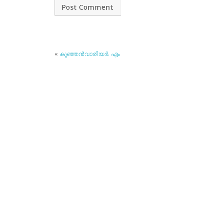
«
കുഞ്ഞന്‍വാരിയര്‍. എം