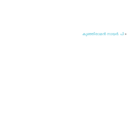
കുഞ്ഞിരാമന്‍ നായര്‍. പി
»