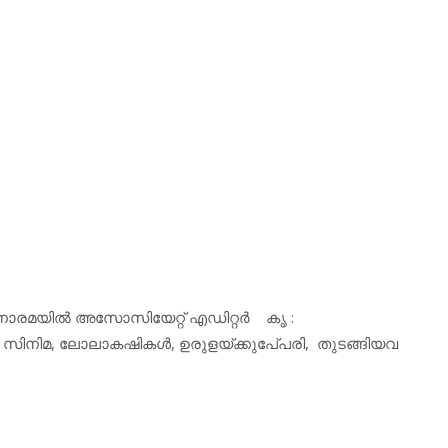
ള മനോരമയില്‍ അസോസിയേറ്റ് എഡിറ്റര്‍ കൃ :
ു, സിനിമ, ലോലാകഷികള്‍, ഉരുളയ്ക്കുപേ്പരി, തുടങ്ങിയവ