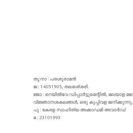
തൂ:നാ : പരശുരാമന്‍
ജ : 14051905, തലശേ്ശരി.
ജോ : റെയില്‍വേ ഡിപ്പാര്‍ട്ടുമെന്റില്‍, മലയാ
വിജ്ഞാനശകലങ്ങള്‍, ഒരു കുപ്പിവള ജനിക്കുന്ന
പു : കേരള സാഹിത്യ അക്കാഡമി അവാര്‍ഡ്.
മ : 23101993