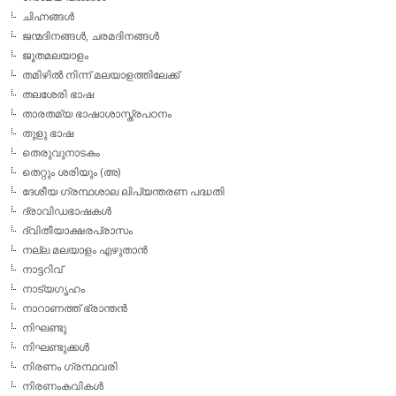
ചിഹ്നങ്ങള്‍
ജന്മദിനങ്ങള്‍, ചരമദിനങ്ങള്‍
ജൂതമലയാളം
തമിഴില്‍ നിന്ന് മലയാളത്തിലേക്ക്
തലശേരി ഭാഷ
താരതമ്യ ഭാഷാശാസ്ത്രപഠനം
തുളു ഭാഷ
തെരുവുനാടകം
തെറ്റും ശരിയും (അ)
ദേശീയ ഗ്രന്ഥശാല ലിപ്യന്തരണ പദ്ധതി
ദ്രാവിഡഭാഷകള്‍
ദ്വിതീയാക്ഷരപ്രാസം
നല്ല മലയാളം എഴുതാന്‍
നാട്ടറിവ്
നാട്യഗൃഹം
നാറാണത്ത് ഭ്രാന്തന്‍
നിഘണ്ടു
നിഘണ്ടുക്കള്‍
നിരണം ഗ്രന്ഥവരി
നിരണംകവികള്‍