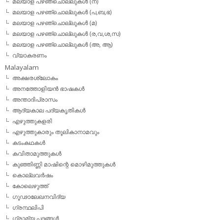
മലയാള പഴഞ്ചൊല്ലുകള്‍ (ന)
മലയാള പഴഞ്ചൊല്ലുകള്‍ (പ,ബ,ഭ)
മലയാള പഴഞ്ചൊല്ലുകള്‍ (മ)
മലയാള പഴഞ്ചൊല്ലുകള്‍ (ര,വ,ശ,സ)
മലയാള പഴഞ്ചൊല്ലുകൾ (അ, ആ)
വ്യാകരണം
Malayalam
അക്ഷരശ്ലോകം
അനത്തോളിയന്‍ ഭാഷകള്‍
അന്താദിപ്രാസം
ആദ്യകാല പദ്യകൃതികള്‍
എഴുത്തുകളരി
എഴുത്തുകാരും തൂലികാനാമവും
കടംകഥകള്‍
കവിതാമുത്തുകള്‍
കുഞ്ഞിണ്ണി മാഷിന്റെ മൊഴിമുത്തുകള്‍
കൊല്ലവര്‍ഷം
കോലെഴുത്ത്
ഗൂഢാലേഖനവിദ്യ
ഗ്രന്ഥലിപി
ഗ്രാമ്യ പദങ്ങള്‍