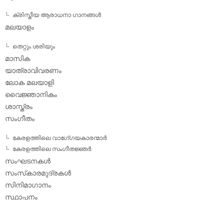
ക്രിസ്തീയ ആരാധനാ ഗാനങ്ങള്‍
മലയാളം
തെറ്റും ശരിയും
മാസിക
യാത്രാവിവരണം
ലോക മലയാളി
വൈജ്ഞാനികം
ശാസ്ത്രം
സംഗീതം
കേരളത്തിലെ വാഗേ്ഗയകാരന്മാര്‍
കേരളത്തിലെ സംഗീതജ്ഞര്‍
സംഘടനകള്‍
സംസ്‌കാരമുദ്രകള്‍
സിനിമാഗാനം
സ്ഥാപനം