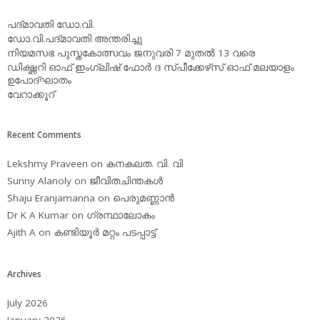
പദ്മാവതി ഡോ.വി.
ഡോ.വി.പദ്മാവതി അന്തരിച്ചു
നിയമസഭ പുസ്തകോത്സവം ജനുവരി 7 മുതല്‍ 13 വരെ
ഡിക്ഷ്ണറി ഓഫ് ഇംഗ്ലിഷ് ഫോര്‍ ദ സ്പീക്കേഴ്‌സ് ഓഫ് മലയാളം
ഉപോദ്ഘാതം
വേറാക്കൂറ്
Recent Comments
Lekshmy Praveen
on
കനകലത. വി. വി
Sunny Alanoly
on
ജീവിതചിന്തകള്‍
Shaju Eranjamanna
on
പെരുമണ്ണാന്‍
Dr K A Kumar
on
ഗ്രന്ഥാലോകം
Ajith A
on
കണ്ടിയൂര്‍ മറ്റം പടപ്പാട്ട്‌
Archives
July 2026