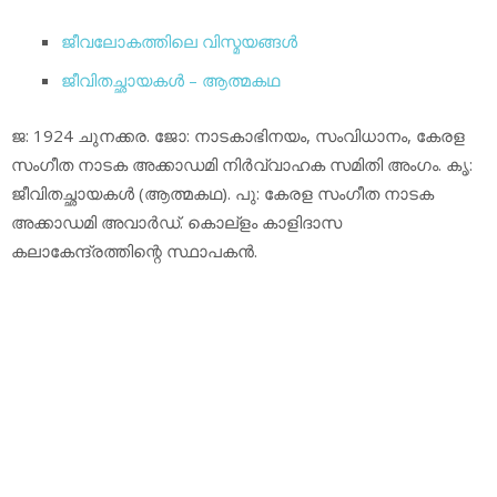
ജീവലോകത്തിലെ വിസ്മയങ്ങള്‍
ജീവിതച്ഛായകള്‍ – ആത്മകഥ
ജ: 1924 ചുനക്കര. ജോ: നാടകാഭിനയം, സംവിധാനം, കേരള
സംഗീത നാടക അക്കാഡമി നിര്‍വ്വാഹക സമിതി അംഗം. കൃ:
ജീവിതച്ഛായകള്‍ (ആത്മകഥ). പു: കേരള സംഗീത നാടക
അക്കാഡമി അവാര്‍ഡ്. കൊല്‌ളം കാളിദാസ
കലാകേന്ദ്രത്തിന്റെ സ്ഥാപകന്‍.