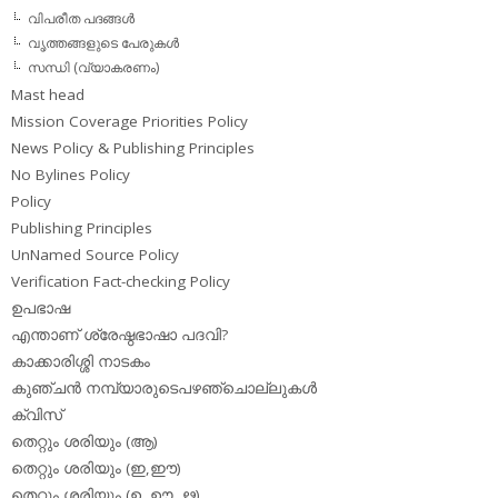
വിപരീത പദങ്ങള്‍
വൃത്തങ്ങളുടെ പേരുകള്‍
സന്ധി (വ്യാകരണം)
Mast head
Mission Coverage Priorities Policy
News Policy & Publishing Principles
No Bylines Policy
Policy
Publishing Principles
UnNamed Source Policy
Verification Fact-checking Policy
ഉപഭാഷ
എന്താണ് ശ്രേഷ്ഠഭാഷാ പദവി?
കാക്കാരിശ്ശി നാടകം
കുഞ്ചന്‍ നമ്പ്യാരുടെപഴഞ്ചൊല്ലുകള്‍
ക്വിസ്
തെറ്റും ശരിയും (ആ)
തെറ്റും ശരിയും (ഇ,ഈ)
തെറ്റും ശരിയും (ഉ, ഊ, ഋ)