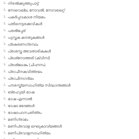
നിഴല്‍ക്കുത്തുപാട്ട്
നോവെല്ല, നോവല്‍, നോവലെറ്റ്
പകര്‍പ്പവകാശ നിയമം
പതിനെട്ടരക്കവികള്‍
പരല്‍പ്പേര്
പുസ്തക കൗതുകങ്ങള്‍
പ്രകരണഗ്രന്ഥം
പ്രശസ്ത അവതാരികകള്‍
പ്രശ്‌നോത്തരി (ക്വിസ്)
പ്രശ്ലേഷം (ചിഹ്നനം)
പ്രാചീനകവിത്രയം
പ്രാചീനഗദ്യം
പൗരസ്ത്യസാഹിത്യ സിദ്ധാന്തങ്ങള്‍
ബ്രഹൂയി ഭാഷ
ഭാഷ എന്നാല്‍
ഭാഷാ ഭേദങ്ങള്‍
ഭാഷാപഠനചരിത്രം
മണിഗ്രാമം
മണിപ്രവാള ലഘുകാവ്യങ്ങള്‍
മണിപ്രവാളസാഹിത്യം