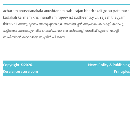
acharam
anushtanakala
anushtanam
baburajan
bhadrakali
gopu pattithara
kadakali
karmam
krishnanattam
rajeev n.t
sudheer p.y
t.r. rajesh
theyyam
thira
veli
അനുഷ്ഠാനം
അനുഷ്ഠാനകല
അയ്യപ്പന്‍
ആചാരം
കഥകളി
ഗോപു
പട്ടിത്തറ
ചങ്ങമ്പുഴ
തിറ
തെയ്യം
ദേവത
ഭദ്രകാളി
രാജീവ് എൻ ടി
വേളി
സചീന്ദ്രന്‍ കാറഡ്ക്ക
സുധീര്‍ പി വൈ
Copyright ©2026.
News Policy & Publishing
Keralaliterature.com
Principles