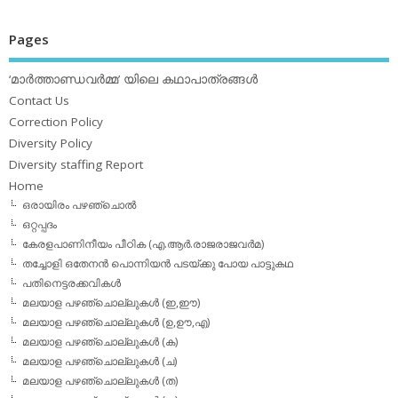
Pages
‘മാര്‍ത്താണ്ഡവര്‍മ്മ’ യിലെ കഥാപാത്രങ്ങള്‍
Contact Us
Correction Policy
Diversity Policy
Diversity staffing Report
Home
ഒരായിരം പഴഞ്ചൊല്‍
ഒറ്റപ്പദം
കേരളപാണിനീയം പീഠിക (എ.ആര്‍.രാജരാജവര്‍മ)
തച്ചോളി ഒതേനൻ പൊന്നിയൻ പടയ്‌ക്കു പോയ പാട്ടുകഥ
പതിനെട്ടരക്കവികള്‍
മലയാള പഴഞ്ചൊല്ലുകള്‍ (ഇ,ഈ)
മലയാള പഴഞ്ചൊല്ലുകള്‍ (ഉ,ഊ,എ)
മലയാള പഴഞ്ചൊല്ലുകള്‍ (ക)
മലയാള പഴഞ്ചൊല്ലുകള്‍ (ച)
മലയാള പഴഞ്ചൊല്ലുകള്‍ (ത)