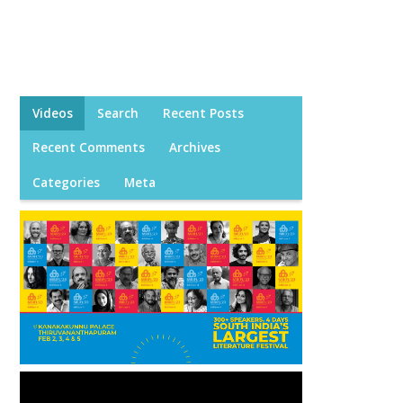
Videos
Search
Recent Posts
Recent Comments
Archives
Categories
Meta