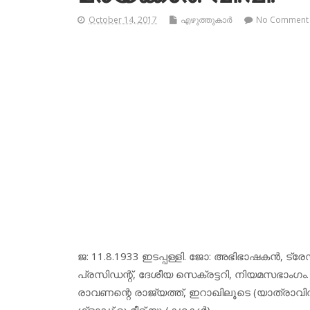
October 14, 2017
എഴുത്തുകാര്‍
No Comment
ജ: 11.8.1933 ഇടപ്പള്ളി. ജോ: അഭിഭാഷകന്‍, ട
പ്രസിഡന്റ്, ദേശീയ സെക്രട്ടറി, നിയമസഭാംഗം.
രാവണന്റെ രാജ്യത്ത്, ഇറാഖിലൂടെ (യാത്രാവ
ഗ്‌ളാഡ് റ്റു മീറ്റ് യൂ (കഥകള്‍).