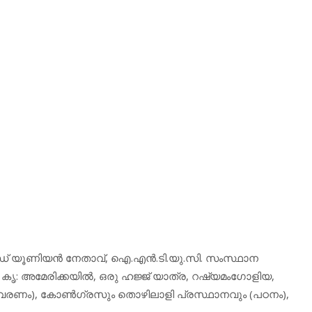
്രേഡ് യൂണിയന്‍ നേതാവ്, ഐ.എന്‍.ടി.യു.സി. സംസ്ഥാന
 കൃ: അമേരിക്കയില്‍, ഒരു ഹജ്ജ് യാത്ര, റഷ്യമംഗോളിയ,
ിവരണം), കോണ്‍ഗ്രസും തൊഴിലാളി പ്രസ്ഥാനവും (പഠനം),