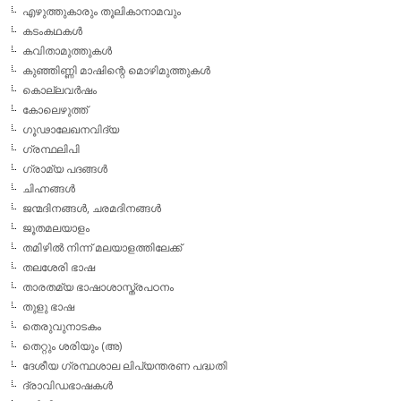
എഴുത്തുകാരും തൂലികാനാമവും
കടംകഥകള്‍
കവിതാമുത്തുകള്‍
കുഞ്ഞിണ്ണി മാഷിന്റെ മൊഴിമുത്തുകള്‍
കൊല്ലവര്‍ഷം
കോലെഴുത്ത്
ഗൂഢാലേഖനവിദ്യ
ഗ്രന്ഥലിപി
ഗ്രാമ്യ പദങ്ങള്‍
ചിഹ്നങ്ങള്‍
ജന്മദിനങ്ങള്‍, ചരമദിനങ്ങള്‍
ജൂതമലയാളം
തമിഴില്‍ നിന്ന് മലയാളത്തിലേക്ക്
തലശേരി ഭാഷ
താരതമ്യ ഭാഷാശാസ്ത്രപഠനം
തുളു ഭാഷ
തെരുവുനാടകം
തെറ്റും ശരിയും (അ)
ദേശീയ ഗ്രന്ഥശാല ലിപ്യന്തരണ പദ്ധതി
ദ്രാവിഡഭാഷകള്‍