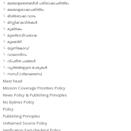
മലയാളബൈബിള്‍ പരിഭാഷാചരിത്രം
മലയാളഭാഷാചരിത്രം
മിശ്രഭാഷാ വാദം
മിസ്റ്റിക് കവിതകള്‍
മുക്തകം
മൂലദ്രാവിഡഭാഷ
മൂലഭദ്രി
യൂണികോഡ്
വായനദിനം
വിപരീത പദങ്ങള്‍
വൃത്തങ്ങളുടെ പേരുകള്‍
സന്ധി (വ്യാകരണം)
Mast head
Mission Coverage Priorities Policy
News Policy & Publishing Principles
No Bylines Policy
Policy
Publishing Principles
UnNamed Source Policy
Verification Fact-checking Policy