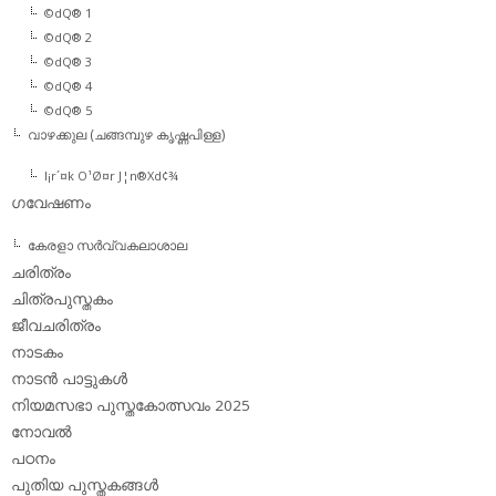
©dQ® 1
©dQ® 2
©dQ® 3
©dQ® 4
©dQ® 5
വാഴക്കുല (ചങ്ങമ്പുഴ കൃഷ്ണപിള്ള)
l¡r´¤k O¹Ø¤r J¦n®Xd¢¾
ഗവേഷണം
കേരളാ സര്‍വ്വകലാശാല
ചരിത്രം
ചിത്രപുസ്തകം
ജീവചരിത്രം
നാടകം
നാടന്‍ പാട്ടുകള്‍
നിയമസഭാ പുസ്തകോത്സവം 2025
നോവല്‍
പഠനം
പുതിയ പുസ്തകങ്ങള്‍