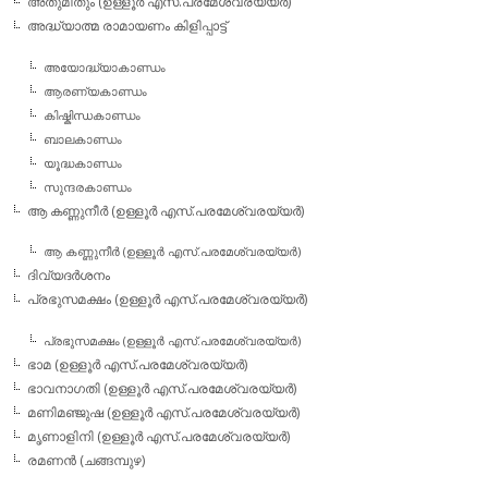
അതുമിതും (ഉള്ളൂര്‍ എസ്.പരമേശ്വരയ്യര്‍)
അദ്ധ്യാത്മ രാമായണം കിളിപ്പാട്ട്‌
അയോദ്ധ്യാകാണ്ഡം
ആരണ്യകാണ്ഡം
കിഷ്കിന്ധകാണ്ഡം
ബാലകാണ്ഡം
യൂദ്ധകാണ്ഡം
സുന്ദരകാണ്ഡം
ആ കണ്ണുനീര്‍ (ഉള്ളൂര്‍ എസ്.പരമേശ്വരയ്യര്‍)
ആ കണ്ണുനീര്‍ (ഉള്ളൂര്‍ എസ്.പരമേശ്വരയ്യര്‍)
ദിവ്യദര്‍ശനം
പ്രഭുസമക്ഷം (ഉള്ളൂര്‍ എസ്.പരമേശ്വരയ്യര്‍)
പ്രഭുസമക്ഷം (ഉള്ളൂര്‍ എസ്.പരമേശ്വരയ്യര്‍)
ഭാമ (ഉള്ളൂര്‍ എസ്.പരമേശ്വരയ്യര്‍)
ഭാവനാഗതി (ഉള്ളൂര്‍ എസ്.പരമേശ്വരയ്യര്‍)
മണിമഞ്ജുഷ (ഉള്ളൂര്‍ എസ്.പരമേശ്വരയ്യര്‍)
മൃണാളിനി (ഉള്ളൂര്‍ എസ്.പരമേശ്വരയ്യര്‍)
രമണന്‍ (ചങ്ങമ്പുഴ)