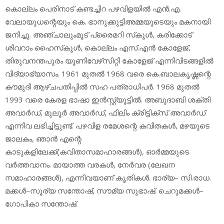
കൊല്ലം പെരിനാട് കണ്ടച്ചിറ പഴവിളയില്‍ എന്‍.എ.
വേലായുധന്റെയും കെ. ഭാനുക്കുട്ടിഅമ്മയുടെയും മകനായി
ജനിച്ചു. അഞ്ചാലുംമൂട് പ്രൈമറി സ്‌കൂള്‍, കരിക്കോട്
ശിവറാം ഹൈസ്‌കൂള്‍, കൊല്ലം എസ്.എന്‍ കോളേജ്,
തിരുവനന്തപുരം യൂണിവേഴ്‌സിറ്റി കോളേജ് എന്നിവിടങ്ങളില്‍
വിദ്യാഭ്യാസം. 1961 മുതല്‍ 1968 വരെ കെ.ബാലകൃഷ്ണന്റെ
കൗമുദി ആഴ്ചപതിപ്പില്‍ സഹ പത്രാധിപര്‍. 1968 മുതല്‍
1993 വരെ കേരള ഭാഷാ ഇന്‍സ്റ്റ്യൂട്ടില്‍. അബുദാബി ശക്തി
അവാര്‍ഡ്, മുലൂര്‍ അവാര്‍ഡ്, ഫിലിം ക്രിട്ടിക്‌സ് അവാര്‍ഡ്
എന്നിവ ലഭിച്ചിട്ടുണ്ട്. പഴവിള രമേശന്റെ കവിതകള്‍, മഴയുടെ
ജാലകം, ഞാന്‍ എന്റെ
കാടുകളിലേക്ക്(കവിതാസമാഹാരങ്ങള്‍), ഓര്‍മ്മയുടെ
വര്‍ത്തവാനം. മായാത്ത വരകള്‍, നേര്‍വര (ലേഖന
സമാഹാരങ്ങള്‍), എന്നിവയാണ് കൃതികള്‍. ഭാര്യ– സി.രാധ.
മക്കള്‍–സൂര്യ സന്തോഷ്, സൗമ്യ സുഭാഷ്. ചെറുമക്കള്‍–
ഗോപികാ സന്തോഷ്.