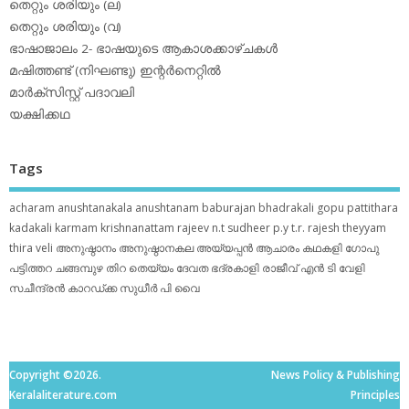
തെറ്റും ശരിയും (ല)
തെറ്റും ശരിയും (വ)
ഭാഷാജാലം 2- ഭാഷയുടെ ആകാശക്കാഴ്ചകള്‍
മഷിത്തണ്ട് (നിഘണ്ടു) ഇന്റര്‍നെറ്റില്‍
മാര്‍ക്‌സിസ്റ്റ് പദാവലി
യക്ഷിക്കഥ
Tags
acharam
anushtanakala
anushtanam
baburajan
bhadrakali
gopu pattithara
kadakali
karmam
krishnanattam
rajeev n.t
sudheer p.y
t.r. rajesh
theyyam
thira
veli
അനുഷ്ഠാനം
അനുഷ്ഠാനകല
അയ്യപ്പന്‍
ആചാരം
കഥകളി
ഗോപു
പട്ടിത്തറ
ചങ്ങമ്പുഴ
തിറ
തെയ്യം
ദേവത
ഭദ്രകാളി
രാജീവ് എൻ ടി
വേളി
സചീന്ദ്രന്‍ കാറഡ്ക്ക
സുധീര്‍ പി വൈ
Copyright ©2026.
News Policy & Publishing
Keralaliterature.com
Principles