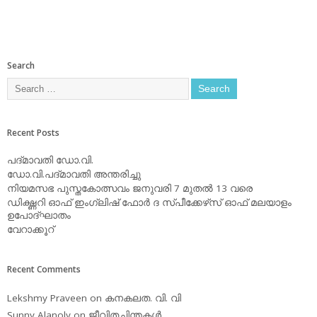
Search
Recent Posts
പദ്മാവതി ഡോ.വി.
ഡോ.വി.പദ്മാവതി അന്തരിച്ചു
നിയമസഭ പുസ്തകോത്സവം ജനുവരി 7 മുതല്‍ 13 വരെ
ഡിക്ഷ്ണറി ഓഫ് ഇംഗ്ലിഷ് ഫോര്‍ ദ സ്പീക്കേഴ്‌സ് ഓഫ് മലയാളം
ഉപോദ്ഘാതം
വേറാക്കൂറ്
Recent Comments
Lekshmy Praveen
on
കനകലത. വി. വി
Sunny Alanoly
on
ജീവിതചിന്തകള്‍