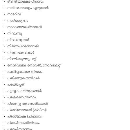
ദ്വിതീയാക്ഷരപ്രാസം
നല്ല മലയാളം എഴുതാന്‍
നാട്ടറിവ്
നാട്യഗൃഹം
നാറാണത്ത് ഭ്രാന്തന്‍
നിഘണ്ടു
നിഘണ്ടുക്കള്‍
നിരണം ഗ്രന്ഥവരി
നിരണംകവികള്‍
നിഴല്‍ക്കുത്തുപാട്ട്
നോവെല്ല, നോവല്‍, നോവലെറ്റ്
പകര്‍പ്പവകാശ നിയമം
പതിനെട്ടരക്കവികള്‍
പരല്‍പ്പേര്
പുസ്തക കൗതുകങ്ങള്‍
പ്രകരണഗ്രന്ഥം
പ്രശസ്ത അവതാരികകള്‍
പ്രശ്‌നോത്തരി (ക്വിസ്)
പ്രശ്ലേഷം (ചിഹ്നനം)
പ്രാചീനകവിത്രയം
പ്രാചീനഗദ്യം