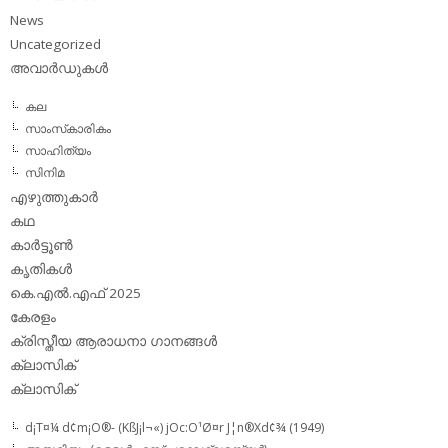
News
Uncategorized
അവാര്‍ഡുകള്‍
കല
സാംസ്‌കാരികം
സാഹിത്യം
സിനിമ
എഴുത്തുകാര്‍
കഥ
കാര്‍ട്ടൂണ്‍
കൃതികള്‍
കെ.എല്‍.എഫ് 2025
കേരളം
ക്രിസ്തീയ ആരാധനാ ഗാനങ്ങള്‍
ക്ലാസിക്‌
ക്ലാസിക്
d¡T¤¼ d¢m¡O®- (KßJ¡l¬«) jOc:O¹Ø¤r J¦n®Xd¢¾ (1949)