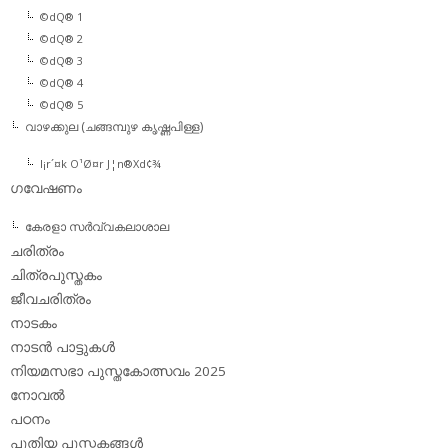
©dQ® 1
©dQ® 2
©dQ® 3
©dQ® 4
©dQ® 5
വാഴക്കുല (ചങ്ങമ്പുഴ കൃഷ്ണപിള്ള)
l¡r´¤k O¹Ø¤r J¦n®Xd¢¾
ഗവേഷണം
കേരളാ സര്‍വ്വകലാശാല
ചരിത്രം
ചിത്രപുസ്തകം
ജീവചരിത്രം
നാടകം
നാടന്‍ പാട്ടുകള്‍
നിയമസഭാ പുസ്തകോത്സവം 2025
നോവല്‍
പഠനം
പുതിയ പുസ്തകങ്ങള്‍