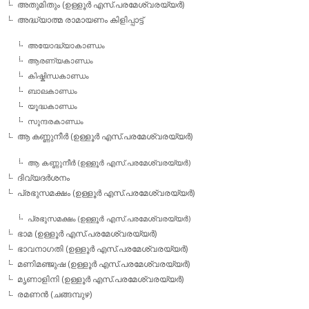
അതുമിതും (ഉള്ളൂര്‍ എസ്.പരമേശ്വരയ്യര്‍)
അദ്ധ്യാത്മ രാമായണം കിളിപ്പാട്ട്‌
അയോദ്ധ്യാകാണ്ഡം
ആരണ്യകാണ്ഡം
കിഷ്കിന്ധകാണ്ഡം
ബാലകാണ്ഡം
യൂദ്ധകാണ്ഡം
സുന്ദരകാണ്ഡം
ആ കണ്ണുനീര്‍ (ഉള്ളൂര്‍ എസ്.പരമേശ്വരയ്യര്‍)
ആ കണ്ണുനീര്‍ (ഉള്ളൂര്‍ എസ്.പരമേശ്വരയ്യര്‍)
ദിവ്യദര്‍ശനം
പ്രഭുസമക്ഷം (ഉള്ളൂര്‍ എസ്.പരമേശ്വരയ്യര്‍)
പ്രഭുസമക്ഷം (ഉള്ളൂര്‍ എസ്.പരമേശ്വരയ്യര്‍)
ഭാമ (ഉള്ളൂര്‍ എസ്.പരമേശ്വരയ്യര്‍)
ഭാവനാഗതി (ഉള്ളൂര്‍ എസ്.പരമേശ്വരയ്യര്‍)
മണിമഞ്ജുഷ (ഉള്ളൂര്‍ എസ്.പരമേശ്വരയ്യര്‍)
മൃണാളിനി (ഉള്ളൂര്‍ എസ്.പരമേശ്വരയ്യര്‍)
രമണന്‍ (ചങ്ങമ്പുഴ)