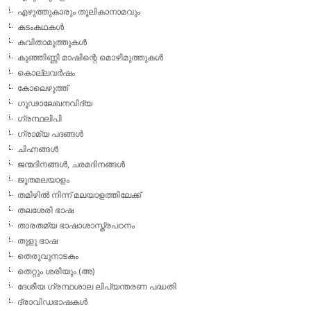
എഴുത്തുകാരും തൂലികാനാമവും
കടംകഥകള്‍
കവിതാമുത്തുകള്‍
കുഞ്ഞിണ്ണി മാഷിന്റെ മൊഴിമുത്തുകള്‍
കൊല്ലവര്‍ഷം
കോലെഴുത്ത്
ഗൂഢാലേഖനവിദ്യ
ഗ്രന്ഥലിപി
ഗ്രാമ്യ പദങ്ങള്‍
ചിഹ്നങ്ങള്‍
ജന്മദിനങ്ങള്‍, ചരമദിനങ്ങള്‍
ജൂതമലയാളം
തമിഴില്‍ നിന്ന് മലയാളത്തിലേക്ക്
തലശേരി ഭാഷ
താരതമ്യ ഭാഷാശാസ്ത്രപഠനം
തുളു ഭാഷ
തെരുവുനാടകം
തെറ്റും ശരിയും (അ)
ദേശീയ ഗ്രന്ഥശാല ലിപ്യന്തരണ പദ്ധതി
ദ്രാവിഡഭാഷകള്‍