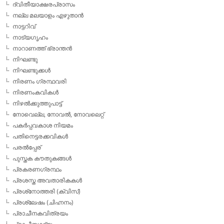
ദ്വിതീയാക്ഷരപ്രാസം
നല്ല മലയാളം എഴുതാന്‍
നാട്ടറിവ്
നാട്യഗൃഹം
നാറാണത്ത് ഭ്രാന്തന്‍
നിഘണ്ടു
നിഘണ്ടുക്കള്‍
നിരണം ഗ്രന്ഥവരി
നിരണംകവികള്‍
നിഴല്‍ക്കുത്തുപാട്ട്
നോവെല്ല, നോവല്‍, നോവലെറ്റ്
പകര്‍പ്പവകാശ നിയമം
പതിനെട്ടരക്കവികള്‍
പരല്‍പ്പേര്
പുസ്തക കൗതുകങ്ങള്‍
പ്രകരണഗ്രന്ഥം
പ്രശസ്ത അവതാരികകള്‍
പ്രശ്‌നോത്തരി (ക്വിസ്)
പ്രശ്ലേഷം (ചിഹ്നനം)
പ്രാചീനകവിത്രയം