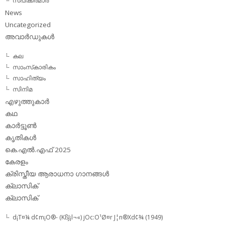
സ്പീക്കര്‍മാര്‍
News
Uncategorized
അവാര്‍ഡുകള്‍
കല
സാംസ്‌കാരികം
സാഹിത്യം
സിനിമ
എഴുത്തുകാര്‍
കഥ
കാര്‍ട്ടൂണ്‍
കൃതികള്‍
കെ.എല്‍.എഫ് 2025
കേരളം
ക്രിസ്തീയ ആരാധനാ ഗാനങ്ങള്‍
ക്ലാസിക്‌
ക്ലാസിക്
d¡T¤¼ d¢m¡O®- (KßJ¡l¬«) jOc:O¹Ø¤r J¦n®Xd¢¾ (1949)