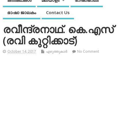
കടംകഥകള്‍
മലയാളം
ഭാഷാജാലം
ഭാഷാ ജാലകം
Contact Us
രവീന്ദ്രനാഥ്. കെ.എസ്
(രവി കുറ്റിക്കാട്)
October 14, 2017
എഴുത്തുകാര്‍
No Comment