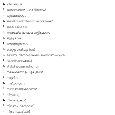
ചിഹ്നങ്ങള്‍
ജന്മദിനങ്ങള്‍, ചരമദിനങ്ങള്‍
ജൂതമലയാളം
തമിഴില്‍ നിന്ന് മലയാളത്തിലേക്ക്
തലശേരി ഭാഷ
താരതമ്യ ഭാഷാശാസ്ത്രപഠനം
തുളു ഭാഷ
തെരുവുനാടകം
തെറ്റും ശരിയും (അ)
ദേശീയ ഗ്രന്ഥശാല ലിപ്യന്തരണ പദ്ധതി
ദ്രാവിഡഭാഷകള്‍
ദ്വിതീയാക്ഷരപ്രാസം
നല്ല മലയാളം എഴുതാന്‍
നാട്ടറിവ്
നാട്യഗൃഹം
നാറാണത്ത് ഭ്രാന്തന്‍
നിഘണ്ടു
നിഘണ്ടുക്കള്‍
നിരണം ഗ്രന്ഥവരി
നിരണംകവികള്‍