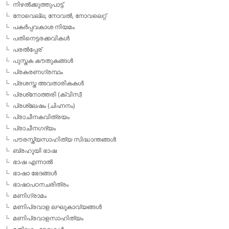
നിഴല്‍ക്കുത്തുപാട്ട്
നോവെല്ല, നോവല്‍, നോവലെറ്റ്
പകര്‍പ്പവകാശ നിയമം
പതിനെട്ടരക്കവികള്‍
പരല്‍പ്പേര്
പുസ്തക കൗതുകങ്ങള്‍
പ്രകരണഗ്രന്ഥം
പ്രശസ്ത അവതാരികകള്‍
പ്രശ്‌നോത്തരി (ക്വിസ്)
പ്രശ്ലേഷം (ചിഹ്നനം)
പ്രാചീനകവിത്രയം
പ്രാചീനഗദ്യം
പൗരസ്ത്യസാഹിത്യ സിദ്ധാന്തങ്ങള്‍
ബ്രഹൂയി ഭാഷ
ഭാഷ എന്നാല്‍
ഭാഷാ ഭേദങ്ങള്‍
ഭാഷാപഠനചരിത്രം
മണിഗ്രാമം
മണിപ്രവാള ലഘുകാവ്യങ്ങള്‍
മണിപ്രവാളസാഹിത്യം