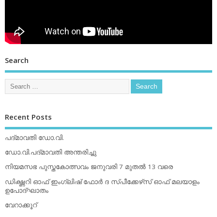
Search
Recent Posts
പദ്മാവതി ഡോ.വി.
ഡോ.വി.പദ്മാവതി അന്തരിച്ചു
നിയമസഭ പുസ്തകോത്സവം ജനുവരി 7 മുതല്‍ 13 വരെ
ഡിക്ഷ്ണറി ഓഫ് ഇംഗ്ലിഷ് ഫോര്‍ ദ സ്പീക്കേഴ്‌സ് ഓഫ് മലയാളം
ഉപോദ്ഘാതം
വേറാക്കൂറ്