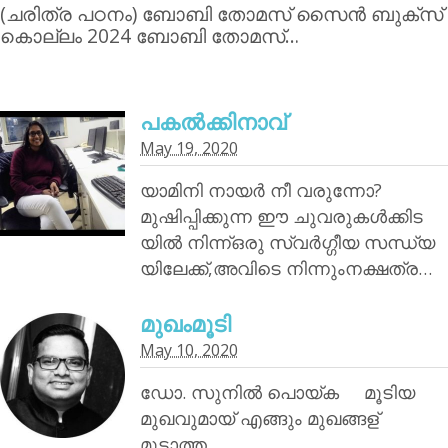
(ചരിത്ര പഠനം) ബോബി തോമസ് സൈന്‍ ബുക്‌സ്
കൊല്ലം 2024 ബോബി തോമസ്…
പകൽക്കിനാവ്‌
May 19, 2020
യാമിനി നായര്‍ നീ വരുന്നോ?
മുഷിപ്പിക്കുന്ന ഈ ചുവരുകൾക്കിട
യിൽ നിന്ന്ഒരു സ്വർഗ്ഗീയ സന്ധ്യ
യിലേക്ക്,അവിടെ നിന്നുംനക്ഷത്ര…
മുഖംമൂടി
May 10, 2020
ഡോ. സുനിൽ പൊയ്‌ക മൂടിയ
മുഖവുമായ് എങ്ങും മുഖങ്ങള്
മൂടാത്ത…