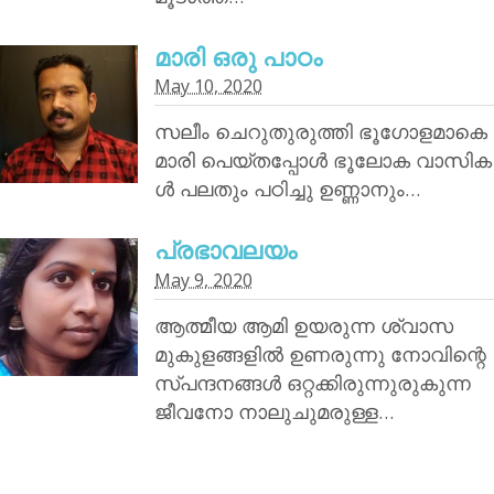
മാരി ഒരു പാഠം
May 10, 2020
സലീം ചെറുതുരുത്തി ഭൂഗോളമാകെ
മാരി പെയ്തപ്പോൾ ഭൂലോക വാസിക
ൾ പലതും പഠിച്ചു ഉണ്ണാനും…
പ്രഭാവലയം
May 9, 2020
ആത്മീയ ആമി ഉയരുന്ന ശ്വാസ
മുകുളങ്ങളിൽ ഉണരുന്നു നോവിന്റെ
സ്പന്ദനങ്ങൾ ഒറ്റക്കിരുന്നുരുകുന്ന
ജീവനോ നാലുചുമരുള്ള…