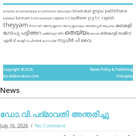
gopu pattithara
bhadrakali
acharam
anushtanakala
anushtanam
baburajan
sudheer p.y
t.r. rajesh
karmam
rajeev n.t
kadakali
krishnanattam
theyyam
കഥകളി
thira
അനുഷ്ഠാനം
veli
അനുഷ്ഠാനകല
അയ്യപ്പന്‍
ആചാരം
തെയ്യം
ഗോപു പട്ടിത്തറ
ഭദ്രകാളി
രാജീവ്
ചങ്ങമ്പുഴ
തിറ
ദേവത
സുധീര്‍ പി വൈ
എൻ ടി
വേളി
സചീന്ദ്രന്‍ കാറഡ്ക്ക
Copyright ©2026.
News Policy & Publishing
Keralaliterature.com
Principles
News
ഡോ.വി.പദ്മാവതി അന്തരിച്ചു
July 16, 2026
No Comment