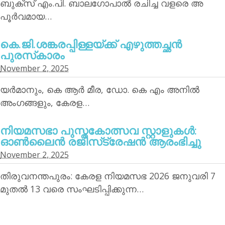
ബുക്‌സ് എം.പി. ബാലഗോപാല്‍ രചിച്ച വളരെ അ
പൂര്‍വമായ…
കെ.ജി.ശങ്കരപ്പിള്ളയ്ക്ക് എഴുത്തച്ഛന്‍
പുരസ്‌കാരം
November 2, 2025
യര്‍മാനും, കെ ആര്‍ മീര, ഡോ. കെ എം അനില്‍
അംഗങ്ങളും, കേരള…
നിയമസഭാ പുസ്തകോത്സവ സ്റ്റാളുകള്‍:
ഓണ്‍ലൈന്‍ രജിസ്‌ട്രേഷന്‍ ആരംഭിച്ചു
November 2, 2025
തിരുവനന്തപുരം: കേരള നിയമസഭ 2026 ജനുവരി 7
മുതല്‍ 13 വരെ സംഘടിപ്പിക്കുന്ന…