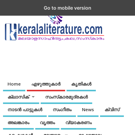
Go to mobile version
Home
എഴുത്തുകാര്‍
കൃതികൾ
ക്ലാസിക്
സംസ്‌കാരമുദ്രകള്‍
നാടന്‍ പാട്ടുകള്‍
സംഗീതം
News
ക്വിസ്
അലങ്കാരം
വൃത്തം
വ്യാകരണം