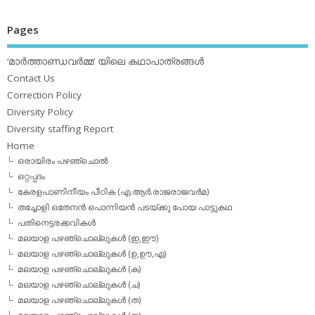
Pages
‘മാര്‍ത്താണ്ഡവര്‍മ്മ’ യിലെ കഥാപാത്രങ്ങള്‍
Contact Us
Correction Policy
Diversity Policy
Diversity staffing Report
Home
ഒരായിരം പഴഞ്ചൊല്‍
ഒറ്റപ്പദം
കേരളപാണിനീയം പീഠിക (എ.ആര്‍.രാജരാജവര്‍മ)
തച്ചോളി ഒതേനൻ പൊന്നിയൻ പടയ്‌ക്കു പോയ പാട്ടുകഥ
പതിനെട്ടരക്കവികള്‍
മലയാള പഴഞ്ചൊല്ലുകള്‍ (ഇ,ഈ)
മലയാള പഴഞ്ചൊല്ലുകള്‍ (ഉ,ഊ,എ)
മലയാള പഴഞ്ചൊല്ലുകള്‍ (ക)
മലയാള പഴഞ്ചൊല്ലുകള്‍ (ച)
മലയാള പഴഞ്ചൊല്ലുകള്‍ (ത)