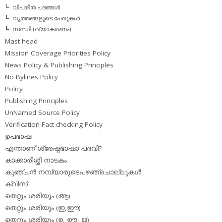
വിപരീത പദങ്ങള്‍
വൃത്തങ്ങളുടെ പേരുകള്‍
സന്ധി (വ്യാകരണം)
Mast head
Mission Coverage Priorities Policy
News Policy & Publishing Principles
No Bylines Policy
Policy
Publishing Principles
UnNamed Source Policy
Verification Fact-checking Policy
ഉപഭാഷ
എന്താണ് ശ്രേഷ്ഠഭാഷാ പദവി?
കാക്കാരിശ്ശി നാടകം
കുഞ്ചന്‍ നമ്പ്യാരുടെപഴഞ്ചൊല്ലുകള്‍
ക്വിസ്
തെറ്റും ശരിയും (ആ)
തെറ്റും ശരിയും (ഇ,ഈ)
തെറ്റും ശരിയും (ഉ, ഊ, ഋ)