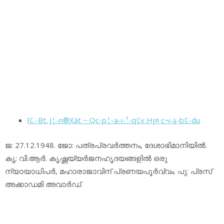
l¢.-Bt. J¦-n®Xàt ~ Qc-p¦-a-i-¹-q¢v Hj¤ c¬¡-i¡-b¢-du
ജ: 27.12.1948. ജോ: പത്രപ്രവര്‍ത്തനം, ദേശാഭിമാനിയില്‍.
കൃ: വി.ആര്‍. കൃഷ്ണയ്യര്‍ജനഹൃദയങ്ങളില്‍ ഒരു
ന്യായാധിപര്‍, മഹാരാജാവിന് പ്രണയപൂര്‍വ്വം. പു: പ്രസ്
അക്കാഡമി അവാര്‍ഡ്.