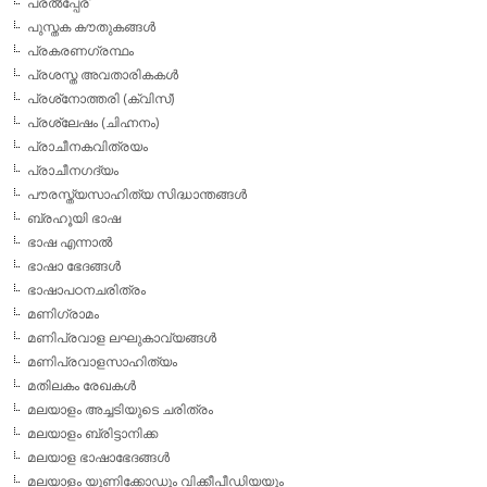
പരല്‍പ്പേര്
പുസ്തക കൗതുകങ്ങള്‍
പ്രകരണഗ്രന്ഥം
പ്രശസ്ത അവതാരികകള്‍
പ്രശ്‌നോത്തരി (ക്വിസ്)
പ്രശ്ലേഷം (ചിഹ്നനം)
പ്രാചീനകവിത്രയം
പ്രാചീനഗദ്യം
പൗരസ്ത്യസാഹിത്യ സിദ്ധാന്തങ്ങള്‍
ബ്രഹൂയി ഭാഷ
ഭാഷ എന്നാല്‍
ഭാഷാ ഭേദങ്ങള്‍
ഭാഷാപഠനചരിത്രം
മണിഗ്രാമം
മണിപ്രവാള ലഘുകാവ്യങ്ങള്‍
മണിപ്രവാളസാഹിത്യം
മതിലകം രേഖകള്‍
മലയാളം അച്ചടിയുടെ ചരിത്രം
മലയാളം ബ്രിട്ടാനിക്ക
മലയാള ഭാഷാഭേദങ്ങള്‍
മലയാളം യൂണിക്കോഡും വിക്കീപീഡിയയും