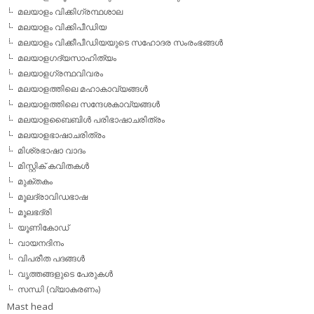
മലയാളം വിക്കിഗ്രന്ഥശാല
മലയാളം വിക്കിപീഡിയ
മലയാളം വിക്കീപീഡിയയുടെ സഹോദര സംരംഭങ്ങള്‍
മലയാളഗദ്യസാഹിത്യം
മലയാളഗ്രന്ഥവിവരം
മലയാളത്തിലെ മഹാകാവ്യങ്ങള്‍
മലയാളത്തിലെ സന്ദേശകാവ്യങ്ങള്‍
മലയാളബൈബിള്‍ പരിഭാഷാചരിത്രം
മലയാളഭാഷാചരിത്രം
മിശ്രഭാഷാ വാദം
മിസ്റ്റിക് കവിതകള്‍
മുക്തകം
മൂലദ്രാവിഡഭാഷ
മൂലഭദ്രി
യൂണികോഡ്
വായനദിനം
വിപരീത പദങ്ങള്‍
വൃത്തങ്ങളുടെ പേരുകള്‍
സന്ധി (വ്യാകരണം)
Mast head