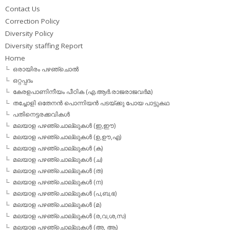
Contact Us
Correction Policy
Diversity Policy
Diversity staffing Report
Home
ഒരായിരം പഴഞ്ചൊല്‍
ഒറ്റപ്പദം
കേരളപാണിനീയം പീഠിക (എ.ആര്‍.രാജരാജവര്‍മ)
തച്ചോളി ഒതേനൻ പൊന്നിയൻ പടയ്‌ക്കു പോയ പാട്ടുകഥ
പതിനെട്ടരക്കവികള്‍
മലയാള പഴഞ്ചൊല്ലുകള്‍ (ഇ,ഈ)
മലയാള പഴഞ്ചൊല്ലുകള്‍ (ഉ,ഊ,എ)
മലയാള പഴഞ്ചൊല്ലുകള്‍ (ക)
മലയാള പഴഞ്ചൊല്ലുകള്‍ (ച)
മലയാള പഴഞ്ചൊല്ലുകള്‍ (ത)
മലയാള പഴഞ്ചൊല്ലുകള്‍ (ന)
മലയാള പഴഞ്ചൊല്ലുകള്‍ (പ,ബ,ഭ)
മലയാള പഴഞ്ചൊല്ലുകള്‍ (മ)
മലയാള പഴഞ്ചൊല്ലുകള്‍ (ര,വ,ശ,സ)
മലയാള പഴഞ്ചൊല്ലുകൾ (അ, ആ)