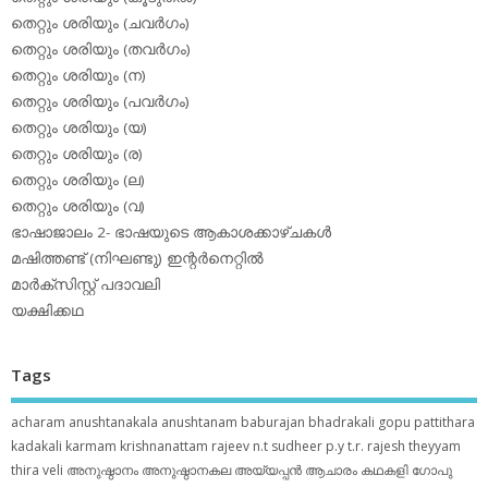
തെറ്റും ശരിയും (ചവര്‍ഗം)
തെറ്റും ശരിയും (തവര്‍ഗം)
തെറ്റും ശരിയും (ന)
തെറ്റും ശരിയും (പവര്‍ഗം)
തെറ്റും ശരിയും (യ)
തെറ്റും ശരിയും (ര)
തെറ്റും ശരിയും (ല)
തെറ്റും ശരിയും (വ)
ഭാഷാജാലം 2- ഭാഷയുടെ ആകാശക്കാഴ്ചകള്‍
മഷിത്തണ്ട് (നിഘണ്ടു) ഇന്റര്‍നെറ്റില്‍
മാര്‍ക്‌സിസ്റ്റ് പദാവലി
യക്ഷിക്കഥ
Tags
acharam
anushtanakala
anushtanam
baburajan
bhadrakali
gopu pattithara
kadakali
karmam
krishnanattam
rajeev n.t
sudheer p.y
t.r. rajesh
theyyam
thira
veli
അനുഷ്ഠാനം
അനുഷ്ഠാനകല
അയ്യപ്പന്‍
ആചാരം
കഥകളി
ഗോപു