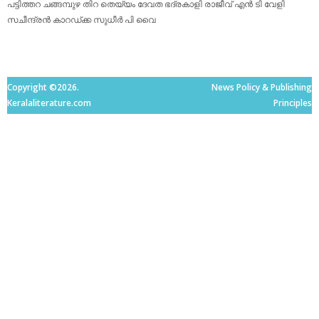
പട്ടിത്തറ
ചങ്ങമ്പുഴ
തിറ
തെയ്യം
ദേവത
ഭദ്രകാളി
രാജീവ് എൻ ടി
വേളി
സചീന്ദ്രന്‍ കാറഡ്ക്ക
സുധീര്‍ പി വൈ
Copyright ©2026.
News Policy & Publishing
Keralaliterature.com
Principles