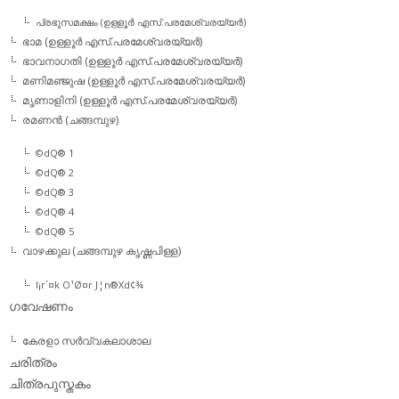
പ്രഭുസമക്ഷം (ഉള്ളൂര്‍ എസ്.പരമേശ്വരയ്യര്‍)
ഭാമ (ഉള്ളൂര്‍ എസ്.പരമേശ്വരയ്യര്‍)
ഭാവനാഗതി (ഉള്ളൂര്‍ എസ്.പരമേശ്വരയ്യര്‍)
മണിമഞ്ജുഷ (ഉള്ളൂര്‍ എസ്.പരമേശ്വരയ്യര്‍)
മൃണാളിനി (ഉള്ളൂര്‍ എസ്.പരമേശ്വരയ്യര്‍)
രമണന്‍ (ചങ്ങമ്പുഴ)
©dQ® 1
©dQ® 2
©dQ® 3
©dQ® 4
©dQ® 5
വാഴക്കുല (ചങ്ങമ്പുഴ കൃഷ്ണപിള്ള)
l¡r´¤k O¹Ø¤r J¦n®Xd¢¾
ഗവേഷണം
കേരളാ സര്‍വ്വകലാശാല
ചരിത്രം
ചിത്രപുസ്തകം