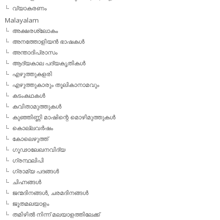
വ്യാകരണം
Malayalam
അക്ഷരശ്ലോകം
അനത്തോളിയന്‍ ഭാഷകള്‍
അന്താദിപ്രാസം
ആദ്യകാല പദ്യകൃതികള്‍
എഴുത്തുകളരി
എഴുത്തുകാരും തൂലികാനാമവും
കടംകഥകള്‍
കവിതാമുത്തുകള്‍
കുഞ്ഞിണ്ണി മാഷിന്റെ മൊഴിമുത്തുകള്‍
കൊല്ലവര്‍ഷം
കോലെഴുത്ത്
ഗൂഢാലേഖനവിദ്യ
ഗ്രന്ഥലിപി
ഗ്രാമ്യ പദങ്ങള്‍
ചിഹ്നങ്ങള്‍
ജന്മദിനങ്ങള്‍, ചരമദിനങ്ങള്‍
ജൂതമലയാളം
തമിഴില്‍ നിന്ന് മലയാളത്തിലേക്ക്