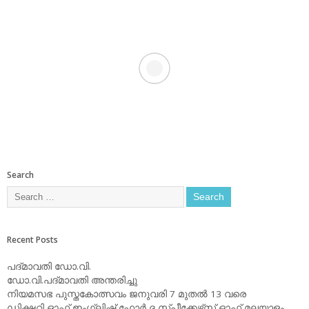
Search
Recent Posts
പദ്മാവതി ഡോ.വി.
ഡോ.വി.പദ്മാവതി അന്തരിച്ചു
നിയമസഭ പുസ്തകോത്സവം ജനുവരി 7 മുതല്‍ 13 വരെ
ഡിക്ഷ്ണറി ഓഫ് ഇംഗ്ലിഷ് ഫോര്‍ ദ സ്പീക്കേഴ്‌സ് ഓഫ് മലയാളം