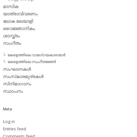
മാസിക
യാത്രാവിവരണം
ലോക മലയാളി
വൈജ്ഞാനികം
ശാസ്ത്രം
സംഗീതം
കേരളത്തിലെ വാഗേ്ഗയകാരന്മാര്‍
കേരളത്തിലെ സംഗീതജ്ഞര്‍
സംഘടനകള്‍
സംസ്‌കാരമുദ്രകള്‍
സിനിമാഗാനം
സ്ഥാപനം
Meta
Log in
Entries feed
Comments feed