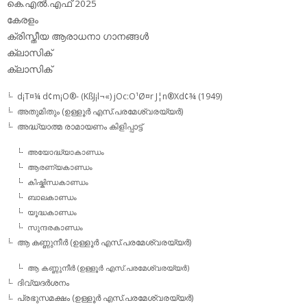
കെ.എല്‍.എഫ് 2025
കേരളം
ക്രിസ്തീയ ആരാധനാ ഗാനങ്ങള്‍
ക്ലാസിക്‌
ക്ലാസിക്
d¡T¤¼ d¢m¡O®- (KßJ¡l¬«) jOc:O¹Ø¤r J¦n®Xd¢¾ (1949)
അതുമിതും (ഉള്ളൂര്‍ എസ്.പരമേശ്വരയ്യര്‍)
അദ്ധ്യാത്മ രാമായണം കിളിപ്പാട്ട്‌
അയോദ്ധ്യാകാണ്ഡം
ആരണ്യകാണ്ഡം
കിഷ്കിന്ധകാണ്ഡം
ബാലകാണ്ഡം
യൂദ്ധകാണ്ഡം
സുന്ദരകാണ്ഡം
ആ കണ്ണുനീര്‍ (ഉള്ളൂര്‍ എസ്.പരമേശ്വരയ്യര്‍)
ആ കണ്ണുനീര്‍ (ഉള്ളൂര്‍ എസ്.പരമേശ്വരയ്യര്‍)
ദിവ്യദര്‍ശനം
പ്രഭുസമക്ഷം (ഉള്ളൂര്‍ എസ്.പരമേശ്വരയ്യര്‍)