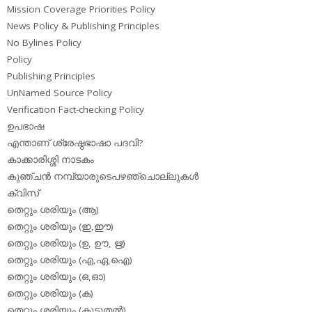
Mission Coverage Priorities Policy
News Policy & Publishing Principles
No Bylines Policy
Policy
Publishing Principles
UnNamed Source Policy
Verification Fact-checking Policy
ഉപഭാഷ
എന്താണ് ശ്രേഷ്ഠഭാഷാ പദവി?
കാക്കാരിശ്ശി നാടകം
കുഞ്ചന്‍ നമ്പ്യാരുടെപഴഞ്ചൊല്ലുകള്‍
ക്വിസ്
തെറ്റും ശരിയും (ആ)
തെറ്റും ശരിയും (ഇ,ഈ)
തെറ്റും ശരിയും (ഉ, ഊ, ഋ)
തെറ്റും ശരിയും (എ,ഏ,ഐ)
തെറ്റും ശരിയും (ഒ,ഓ)
തെറ്റും ശരിയും (ക)
തെറ്റും ശരിയും (കൂടുതല്‍)