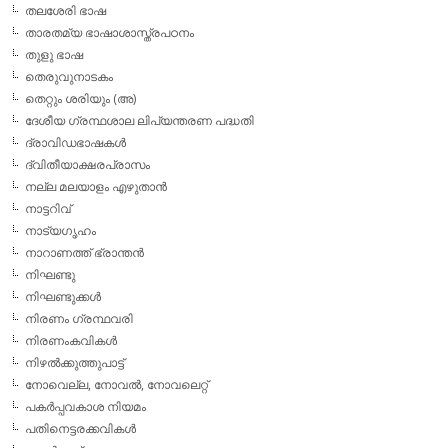
തലശേരി ഭാഷ
താരതമ്യ ഭാഷാശാസ്ത്രപഠനം
തുളു ഭാഷ
തെരുവുനാടകം
തെറ്റും ശരിയും (അ)
ദേശീയ ഗ്രന്ഥശാല ലിപ്യന്തരണ പദ്ധതി
ദ്രാവിഡഭാഷകള്‍
ദ്വിതീയാക്ഷരപ്രാസം
നല്ല മലയാളം എഴുതാന്‍
നാട്ടറിവ്
നാട്യഗൃഹം
നാറാണത്ത് ഭ്രാന്തന്‍
നിഘണ്ടു
നിഘണ്ടുക്കള്‍
നിരണം ഗ്രന്ഥവരി
നിരണംകവികള്‍
നിഴല്‍ക്കുത്തുപാട്ട്
നോവെല്ല, നോവല്‍, നോവലെറ്റ്
പകര്‍പ്പവകാശ നിയമം
പതിനെട്ടരക്കവികള്‍