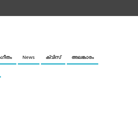
ഗീതം
News
ക്വിസ്
അലങ്കാരം