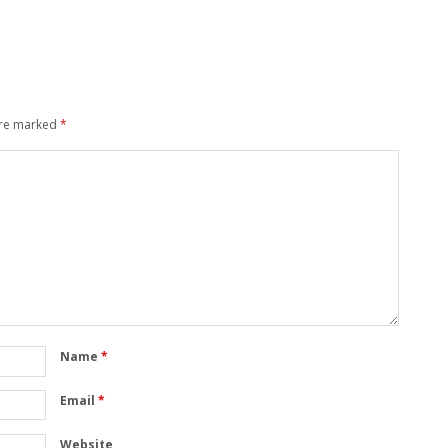
are marked
*
Name
*
Email
*
Website