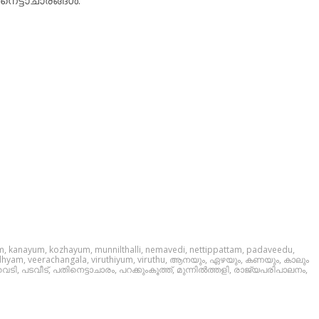
m
,
kanayum
,
kozhayum
,
munnilthalli
,
nemavedi
,
nettippattam
,
padaveedu
,
dhyam
,
veerachangala
,
viruthiyum
,
viruthu
,
ആനയും
,
ഏഴയും
,
കണയും
,
കാലും
വെടി
,
പടവീട്
,
പതിനെട്ടാചാരം
,
പറക്കുംകൂത്ത്
,
മുന്നില്‍ത്തളി
,
രാജ്യപരിപാലനം
,