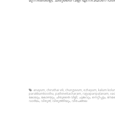
anayum
,
chiruthai vili
,
chungavum
,
ezhayum
,
kalum kolu
parakkumkoothu
,
pathinettacharam
,
rajyaparipalanam
,
va
കോലും
,
കോഴയും
,
ചിരുതൈ വിളി
,
ചുങ്കവും
,
നെറ്റിപ്പട്ടം
,
നേമ
വാദ്യം
,
വിരുത്
,
വിരുത്തിയും
,
വീരചങ്ങല