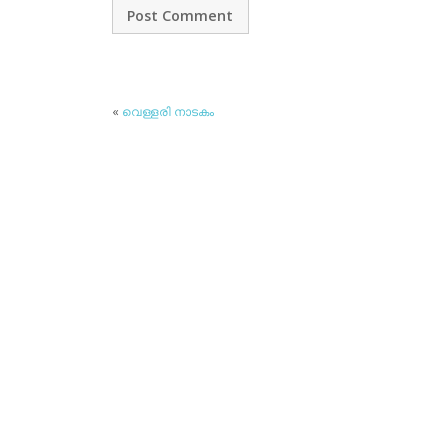
«
വെള്ളരി നാടകം