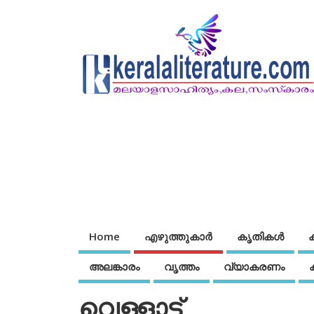
Home
എഴുത്തുകാര്‍
കൃതികൾ
അലങ്കാരം
വൃത്തം
വ്യാകരണം
വെള്ളാട്ട്