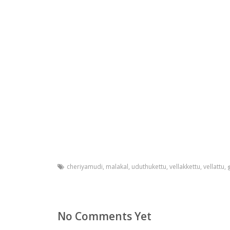
cheriyamudi
,
malakal
,
uduthukettu
,
vellakkettu
,
vellattu
,
No Comments Yet