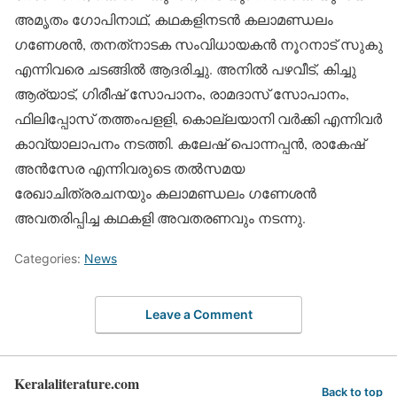
അമൃതം ഗോപിനാഥ്, കഥകളിനടന്‍ കലാമണ്ഡലം
ഗണേശന്‍, തനത്‌നാടക സംവിധായകന്‍ നൂറനാട് സുകു
എന്നിവരെ ചടങ്ങില്‍ ആദരിച്ചു. അനില്‍ പഴവീട്, കിച്ചു
ആര്യാട്, ഗിരീഷ് സോപാനം, രാമദാസ് സോപാനം,
ഫിലിപ്പോസ് തത്തംപളളി, കൊല്ലയാനി വര്‍ക്കി എന്നിവര്‍
കാവ്യാലാപനം നടത്തി. കലേഷ് പൊന്നപ്പന്‍, രാകേഷ്
അന്‍സേര എന്നിവരുടെ തല്‍സമയ
രേഖാചിത്രരചനയും കലാമണ്ഡലം ഗണേശന്‍
അവതരിപ്പിച്ച കഥകളി അവതരണവും നടന്നു.
Categories:
News
Leave a Comment
Keralaliterature.com
Back to top