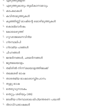
എഴുത്തുകളരി
എഴുത്തുകാരും തൂലികാനാമവും
കടംകഥകള്‍
കവിതാമുത്തുകള്‍
കുഞ്ഞിണ്ണി മാഷിന്റെ മൊഴിമുത്തുകള്‍
കൊല്ലവര്‍ഷം
കോലെഴുത്ത്
ഗൂഢാലേഖനവിദ്യ
ഗ്രന്ഥലിപി
ഗ്രാമ്യ പദങ്ങള്‍
ചിഹ്നങ്ങള്‍
ജന്മദിനങ്ങള്‍, ചരമദിനങ്ങള്‍
ജൂതമലയാളം
തമിഴില്‍ നിന്ന് മലയാളത്തിലേക്ക്
തലശേരി ഭാഷ
താരതമ്യ ഭാഷാശാസ്ത്രപഠനം
തുളു ഭാഷ
തെരുവുനാടകം
തെറ്റും ശരിയും (അ)
ദേശീയ ഗ്രന്ഥശാല ലിപ്യന്തരണ പദ്ധതി
ദ്രാവിഡഭാഷകള്‍