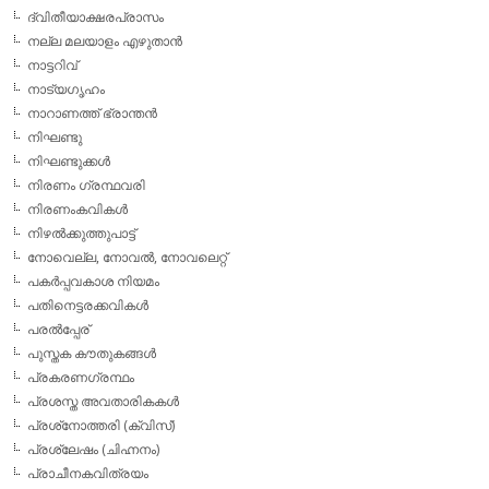
ദ്വിതീയാക്ഷരപ്രാസം
നല്ല മലയാളം എഴുതാന്‍
നാട്ടറിവ്
നാട്യഗൃഹം
നാറാണത്ത് ഭ്രാന്തന്‍
നിഘണ്ടു
നിഘണ്ടുക്കള്‍
നിരണം ഗ്രന്ഥവരി
നിരണംകവികള്‍
നിഴല്‍ക്കുത്തുപാട്ട്
നോവെല്ല, നോവല്‍, നോവലെറ്റ്
പകര്‍പ്പവകാശ നിയമം
പതിനെട്ടരക്കവികള്‍
പരല്‍പ്പേര്
പുസ്തക കൗതുകങ്ങള്‍
പ്രകരണഗ്രന്ഥം
പ്രശസ്ത അവതാരികകള്‍
പ്രശ്‌നോത്തരി (ക്വിസ്)
പ്രശ്ലേഷം (ചിഹ്നനം)
പ്രാചീനകവിത്രയം