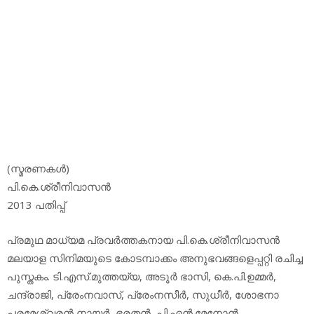
(സ്മരണകള്‍)
പി.കെ.ശ്രീനിവാസന്‍
2013 പതിപ്പ്
പ്രമുഥ മാധ്യമ പ്രവര്‍ത്തകനായ പി.കെ.ശ്രീനിവാസന്‍
മലയാള സിനിമയുടെ കോടമ്പാക്കം അനുഭവങ്ങളെപ്പറ്റി രചിച്ച
പുസ്തകം. ടി.എസ്.മുത്തയ്യ, അടൂര്‍ ഭാസി, കെ.പി.ഉമ്മര്‍,
ചന്ദ്രാജി, പ്രേംനവാസ്, പ്രേംനസീര്‍, സുധീര്‍, ശോഭനാ
പരമേശ്വരന്‍ നായര്‍, ഭരതന്‍, പി.എന്‍.മേനോന്‍,