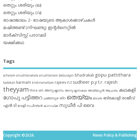
തെറ്റും ശരിയും (ല)
തെറ്റും ശരിയും (വ)
ഭാഷാജാലം 2- ഭാഷയുടെ ആകാശക്കാഴ്ചകള്‍
മഷിത്തണ്ട് (നിഘണ്ടു) ഇന്റര്‍നെറ്റില്‍
മാര്‍ക്‌സിസ്റ്റ് പദാവലി
യക്ഷിക്കഥ
Tags
gopu pattithara
bhadrakali
acharam
anushtanakala
anushtanam
baburajan
sudheer p.y
t.r. rajesh
karmam
rajeev n.t
kadakali
krishnanattam
theyyam
കഥകളി
thira
അനുഷ്ഠാനം
veli
അനുഷ്ഠാനകല
അയ്യപ്പന്‍
ആചാരം
തെയ്യം
ഗോപു പട്ടിത്തറ
ഭദ്രകാളി
രാജീവ്
ചങ്ങമ്പുഴ
തിറ
ദേവത
സുധീര്‍ പി വൈ
എൻ ടി
വേളി
സചീന്ദ്രന്‍ കാറഡ്ക്ക
Copyright ©2026.
News Policy & Publishing