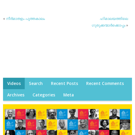
«
നീര്‍മാതളം പൂത്തകാലം
ഹിമാലയത്തിലെ
ഗുരുക്കന്മാര്‍ക്കൊപ്പം
»
Videos
Search
Recent Posts
Recent Comments
Archives
Categories
Meta