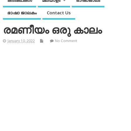
കടംകഥകള്‍
മലയാളം
ഭാഷാജാലം
ഭാഷാ ജാലകം
Contact Us
രമണീയം ഒരു കാലം
January 10, 2022
No Comment