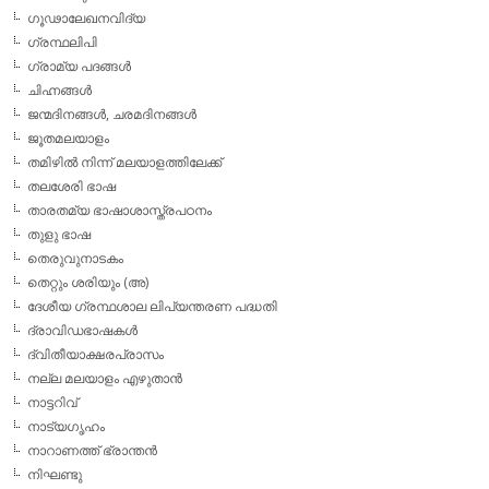
ഗൂഢാലേഖനവിദ്യ
ഗ്രന്ഥലിപി
ഗ്രാമ്യ പദങ്ങള്‍
ചിഹ്നങ്ങള്‍
ജന്മദിനങ്ങള്‍, ചരമദിനങ്ങള്‍
ജൂതമലയാളം
തമിഴില്‍ നിന്ന് മലയാളത്തിലേക്ക്
തലശേരി ഭാഷ
താരതമ്യ ഭാഷാശാസ്ത്രപഠനം
തുളു ഭാഷ
തെരുവുനാടകം
തെറ്റും ശരിയും (അ)
ദേശീയ ഗ്രന്ഥശാല ലിപ്യന്തരണ പദ്ധതി
ദ്രാവിഡഭാഷകള്‍
ദ്വിതീയാക്ഷരപ്രാസം
നല്ല മലയാളം എഴുതാന്‍
നാട്ടറിവ്
നാട്യഗൃഹം
നാറാണത്ത് ഭ്രാന്തന്‍
നിഘണ്ടു