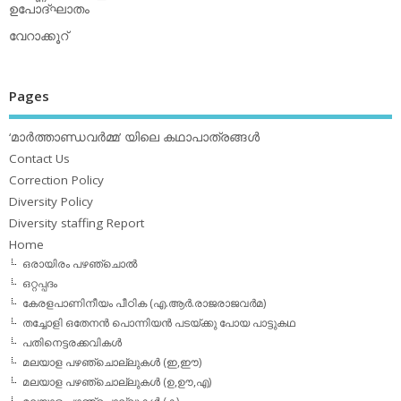
ഉപോദ്ഘാതം
വേറാക്കൂറ്
Pages
‘മാര്‍ത്താണ്ഡവര്‍മ്മ’ യിലെ കഥാപാത്രങ്ങള്‍
Contact Us
Correction Policy
Diversity Policy
Diversity staffing Report
Home
ഒരായിരം പഴഞ്ചൊല്‍
ഒറ്റപ്പദം
കേരളപാണിനീയം പീഠിക (എ.ആര്‍.രാജരാജവര്‍മ)
തച്ചോളി ഒതേനൻ പൊന്നിയൻ പടയ്‌ക്കു പോയ പാട്ടുകഥ
പതിനെട്ടരക്കവികള്‍
മലയാള പഴഞ്ചൊല്ലുകള്‍ (ഇ,ഈ)
മലയാള പഴഞ്ചൊല്ലുകള്‍ (ഉ,ഊ,എ)