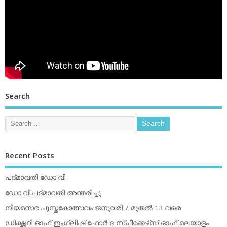
Search
Recent Posts
പദ്മാവതി ഡോ.വി.
ഡോ.വി.പദ്മാവതി അന്തരിച്ചു
നിയമസഭ പുസ്തകോത്സവം ജനുവരി 7 മുതല്‍ 13 വരെ
ഡിക്ഷ്ണറി ഓഫ് ഇംഗ്ലിഷ് ഫോര്‍ ദ സ്പീക്കേഴ്‌സ് ഓഫ് മലയാളം