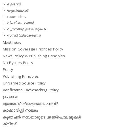
മൂലഭദ്രി
യൂണികോഡ്
വായനദിനം
വിപരീത പദങ്ങള്‍
വൃത്തങ്ങളുടെ പേരുകള്‍
സന്ധി (വ്യാകരണം)
Mast head
Mission Coverage Priorities Policy
News Policy & Publishing Principles
No Bylines Policy
Policy
Publishing Principles
UnNamed Source Policy
Verification Fact-checking Policy
ഉപഭാഷ
എന്താണ് ശ്രേഷ്ഠഭാഷാ പദവി?
കാക്കാരിശ്ശി നാടകം
കുഞ്ചന്‍ നമ്പ്യാരുടെപഴഞ്ചൊല്ലുകള്‍
ക്വിസ്