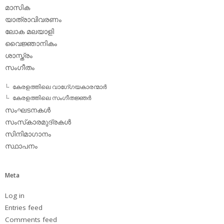
മാസിക
യാത്രാവിവരണം
ലോക മലയാളി
വൈജ്ഞാനികം
ശാസ്ത്രം
സംഗീതം
കേരളത്തിലെ വാഗേ്ഗയകാരന്മാര്‍
കേരളത്തിലെ സംഗീതജ്ഞര്‍
സംഘടനകള്‍
സംസ്‌കാരമുദ്രകള്‍
സിനിമാഗാനം
സ്ഥാപനം
Meta
Log in
Entries feed
Comments feed