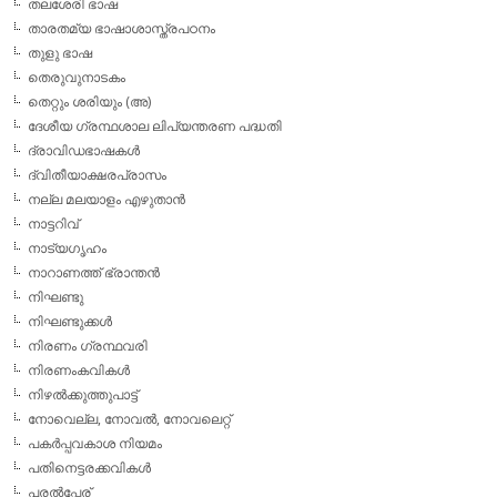
തലശേരി ഭാഷ
താരതമ്യ ഭാഷാശാസ്ത്രപഠനം
തുളു ഭാഷ
തെരുവുനാടകം
തെറ്റും ശരിയും (അ)
ദേശീയ ഗ്രന്ഥശാല ലിപ്യന്തരണ പദ്ധതി
ദ്രാവിഡഭാഷകള്‍
ദ്വിതീയാക്ഷരപ്രാസം
നല്ല മലയാളം എഴുതാന്‍
നാട്ടറിവ്
നാട്യഗൃഹം
നാറാണത്ത് ഭ്രാന്തന്‍
നിഘണ്ടു
നിഘണ്ടുക്കള്‍
നിരണം ഗ്രന്ഥവരി
നിരണംകവികള്‍
നിഴല്‍ക്കുത്തുപാട്ട്
നോവെല്ല, നോവല്‍, നോവലെറ്റ്
പകര്‍പ്പവകാശ നിയമം
പതിനെട്ടരക്കവികള്‍
പരല്‍പ്പേര്