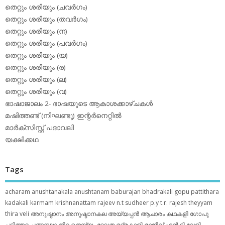
തെറ്റും ശരിയും (ചവര്‍ഗം)
തെറ്റും ശരിയും (തവര്‍ഗം)
തെറ്റും ശരിയും (ന)
തെറ്റും ശരിയും (പവര്‍ഗം)
തെറ്റും ശരിയും (യ)
തെറ്റും ശരിയും (ര)
തെറ്റും ശരിയും (ല)
തെറ്റും ശരിയും (വ)
ഭാഷാജാലം 2- ഭാഷയുടെ ആകാശക്കാഴ്ചകള്‍
മഷിത്തണ്ട് (നിഘണ്ടു) ഇന്റര്‍നെറ്റില്‍
മാര്‍ക്‌സിസ്റ്റ് പദാവലി
യക്ഷിക്കഥ
Tags
acharam
anushtanakala
anushtanam
baburajan
bhadrakali
gopu pattithara
kadakali
karmam
krishnanattam
rajeev n.t
sudheer p.y
t.r. rajesh
theyyam
thira
veli
അനുഷ്ഠാനം
അനുഷ്ഠാനകല
അയ്യപ്പന്‍
ആചാരം
കഥകളി
ഗോപു
പട്ടിത്തറ
ചങ്ങമ്പുഴ
തിറ
തെയ്യം
ദേവത
ഭദ്രകാളി
രാജീവ് എൻ ടി
വേളി