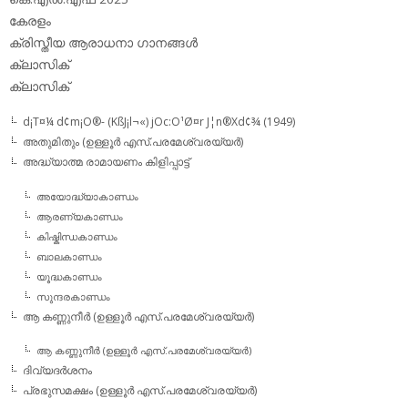
കേരളം
ക്രിസ്തീയ ആരാധനാ ഗാനങ്ങള്‍
ക്ലാസിക്‌
ക്ലാസിക്
d¡T¤¼ d¢m¡O®- (KßJ¡l¬«) jOc:O¹Ø¤r J¦n®Xd¢¾ (1949)
അതുമിതും (ഉള്ളൂര്‍ എസ്.പരമേശ്വരയ്യര്‍)
അദ്ധ്യാത്മ രാമായണം കിളിപ്പാട്ട്‌
അയോദ്ധ്യാകാണ്ഡം
ആരണ്യകാണ്ഡം
കിഷ്കിന്ധകാണ്ഡം
ബാലകാണ്ഡം
യൂദ്ധകാണ്ഡം
സുന്ദരകാണ്ഡം
ആ കണ്ണുനീര്‍ (ഉള്ളൂര്‍ എസ്.പരമേശ്വരയ്യര്‍)
ആ കണ്ണുനീര്‍ (ഉള്ളൂര്‍ എസ്.പരമേശ്വരയ്യര്‍)
ദിവ്യദര്‍ശനം
പ്രഭുസമക്ഷം (ഉള്ളൂര്‍ എസ്.പരമേശ്വരയ്യര്‍)