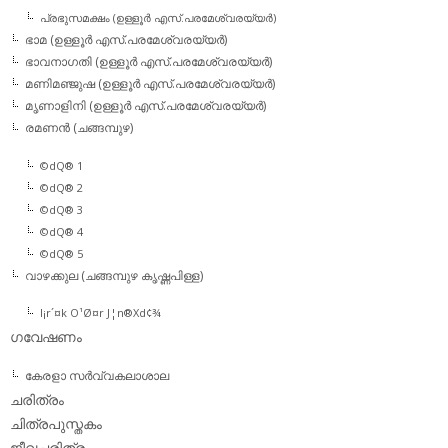
പ്രഭുസമക്ഷം (ഉള്ളൂര്‍ എസ്.പരമേശ്വരയ്യര്‍)
ഭാമ (ഉള്ളൂര്‍ എസ്.പരമേശ്വരയ്യര്‍)
ഭാവനാഗതി (ഉള്ളൂര്‍ എസ്.പരമേശ്വരയ്യര്‍)
മണിമഞ്ജുഷ (ഉള്ളൂര്‍ എസ്.പരമേശ്വരയ്യര്‍)
മൃണാളിനി (ഉള്ളൂര്‍ എസ്.പരമേശ്വരയ്യര്‍)
രമണന്‍ (ചങ്ങമ്പുഴ)
©dQ® 1
©dQ® 2
©dQ® 3
©dQ® 4
©dQ® 5
വാഴക്കുല (ചങ്ങമ്പുഴ കൃഷ്ണപിള്ള)
l¡r´¤k O¹Ø¤r J¦n®Xd¢¾
ഗവേഷണം
കേരളാ സര്‍വ്വകലാശാല
ചരിത്രം
ചിത്രപുസ്തകം