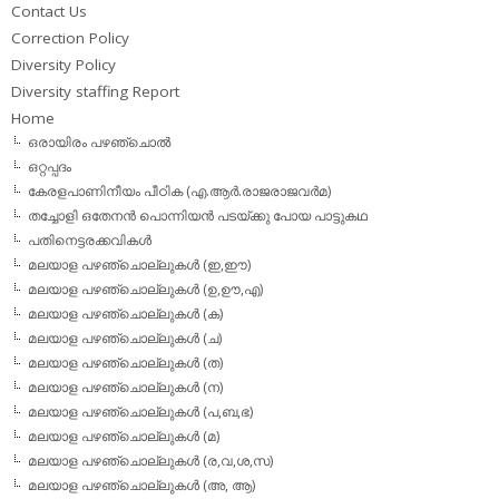
Contact Us
Correction Policy
Diversity Policy
Diversity staffing Report
Home
ഒരായിരം പഴഞ്ചൊല്‍
ഒറ്റപ്പദം
കേരളപാണിനീയം പീഠിക (എ.ആര്‍.രാജരാജവര്‍മ)
തച്ചോളി ഒതേനൻ പൊന്നിയൻ പടയ്‌ക്കു പോയ പാട്ടുകഥ
പതിനെട്ടരക്കവികള്‍
മലയാള പഴഞ്ചൊല്ലുകള്‍ (ഇ,ഈ)
മലയാള പഴഞ്ചൊല്ലുകള്‍ (ഉ,ഊ,എ)
മലയാള പഴഞ്ചൊല്ലുകള്‍ (ക)
മലയാള പഴഞ്ചൊല്ലുകള്‍ (ച)
മലയാള പഴഞ്ചൊല്ലുകള്‍ (ത)
മലയാള പഴഞ്ചൊല്ലുകള്‍ (ന)
മലയാള പഴഞ്ചൊല്ലുകള്‍ (പ,ബ,ഭ)
മലയാള പഴഞ്ചൊല്ലുകള്‍ (മ)
മലയാള പഴഞ്ചൊല്ലുകള്‍ (ര,വ,ശ,സ)
മലയാള പഴഞ്ചൊല്ലുകൾ (അ, ആ)