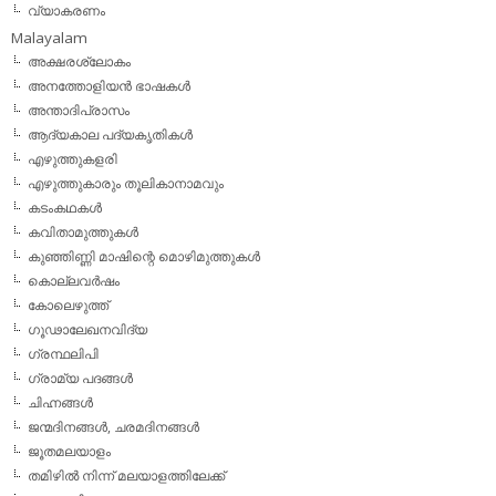
വ്യാകരണം
Malayalam
അക്ഷരശ്ലോകം
അനത്തോളിയന്‍ ഭാഷകള്‍
അന്താദിപ്രാസം
ആദ്യകാല പദ്യകൃതികള്‍
എഴുത്തുകളരി
എഴുത്തുകാരും തൂലികാനാമവും
കടംകഥകള്‍
കവിതാമുത്തുകള്‍
കുഞ്ഞിണ്ണി മാഷിന്റെ മൊഴിമുത്തുകള്‍
കൊല്ലവര്‍ഷം
കോലെഴുത്ത്
ഗൂഢാലേഖനവിദ്യ
ഗ്രന്ഥലിപി
ഗ്രാമ്യ പദങ്ങള്‍
ചിഹ്നങ്ങള്‍
ജന്മദിനങ്ങള്‍, ചരമദിനങ്ങള്‍
ജൂതമലയാളം
തമിഴില്‍ നിന്ന് മലയാളത്തിലേക്ക്