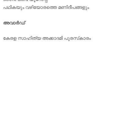
പഥികയും വഴിയോരത്തെ മണിദീപങ്ങളും
അവാര്‍ഡ്
കേരള സാഹിത്യ അക്കാദമി പുരസ്‌കാരം