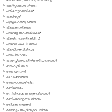
പകര്‍പ്പവകാശ നിയമം
പതിനെട്ടരക്കവികള്‍
പരല്‍പ്പേര്
പുസ്തക കൗതുകങ്ങള്‍
പ്രകരണഗ്രന്ഥം
പ്രശസ്ത അവതാരികകള്‍
പ്രശ്‌നോത്തരി (ക്വിസ്)
പ്രശ്ലേഷം (ചിഹ്നനം)
പ്രാചീനകവിത്രയം
പ്രാചീനഗദ്യം
പൗരസ്ത്യസാഹിത്യ സിദ്ധാന്തങ്ങള്‍
ബ്രഹൂയി ഭാഷ
ഭാഷ എന്നാല്‍
ഭാഷാ ഭേദങ്ങള്‍
ഭാഷാപഠനചരിത്രം
മണിഗ്രാമം
മണിപ്രവാള ലഘുകാവ്യങ്ങള്‍
മണിപ്രവാളസാഹിത്യം
മതിലകം രേഖകള്‍
മലയാളം അച്ചടിയുടെ ചരിത്രം