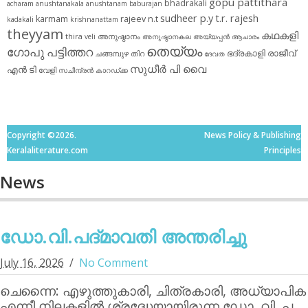
gopu pattithara
bhadrakali
acharam
anushtanakala
anushtanam
baburajan
sudheer p.y
t.r. rajesh
karmam
rajeev n.t
kadakali
krishnanattam
theyyam
കഥകളി
thira
അനുഷ്ഠാനം
veli
അനുഷ്ഠാനകല
അയ്യപ്പന്‍
ആചാരം
തെയ്യം
ഗോപു പട്ടിത്തറ
ഭദ്രകാളി
രാജീവ്
ചങ്ങമ്പുഴ
തിറ
ദേവത
സുധീര്‍ പി വൈ
എൻ ടി
വേളി
സചീന്ദ്രന്‍ കാറഡ്ക്ക
Copyright ©2026.
News Policy & Publishing
Keralaliterature.com
Principles
News
ഡോ.വി.പദ്മാവതി അന്തരിച്ചു
July 16, 2026
No Comment
ചെന്നൈ: എഴുത്തുകാരി, ചിത്രകാരി, അധ്യാപിക
എന്നീ നിലകളില്‍ ശ്രദ്ധേയായിരുന്ന ഡോ. വി. പ