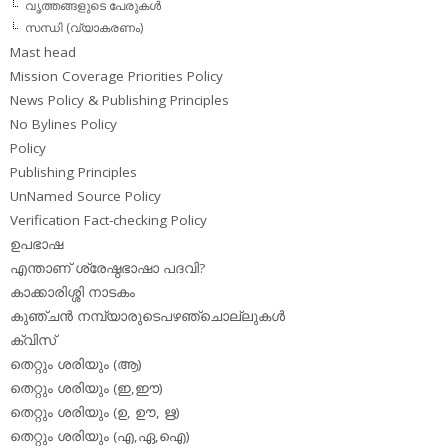
വൃത്തങ്ങളുടെ പേരുകള്‍
സന്ധി (വ്യാകരണം)
Mast head
Mission Coverage Priorities Policy
News Policy & Publishing Principles
No Bylines Policy
Policy
Publishing Principles
UnNamed Source Policy
Verification Fact-checking Policy
ഉപഭാഷ
എന്താണ് ശ്രേഷ്ഠഭാഷാ പദവി?
കാക്കാരിശ്ശി നാടകം
കുഞ്ചന്‍ നമ്പ്യാരുടെപഴഞ്ചൊല്ലുകള്‍
ക്വിസ്
തെറ്റും ശരിയും (ആ)
തെറ്റും ശരിയും (ഇ,ഈ)
തെറ്റും ശരിയും (ഉ, ഊ, ഋ)
തെറ്റും ശരിയും (എ,ഏ,ഐ)