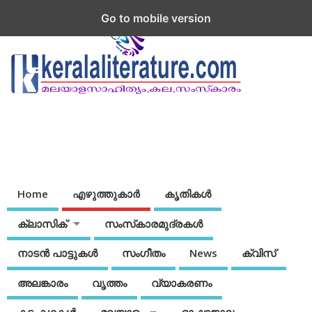
Go to mobile version
Home
എഴുത്തുകാര്‍
കൃതികൾ
ക്ലാസിക്
സംസ്‌കാരമുദ്രകള്‍
നാടന്‍ പാട്ടുകള്‍
സംഗീതം
News
ക്വിസ്
അലങ്കാരം
വൃത്തം
വ്യാകരണം