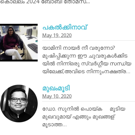
കൊല്ലം 2024 ബോബി തോമസ്…
പകൽക്കിനാവ്‌
May 19, 2020
യാമിനി നായര്‍ നീ വരുന്നോ?
മുഷിപ്പിക്കുന്ന ഈ ചുവരുകൾക്കിട
യിൽ നിന്ന്ഒരു സ്വർഗ്ഗീയ സന്ധ്യ
യിലേക്ക്,അവിടെ നിന്നുംനക്ഷത്ര…
മുഖംമൂടി
May 10, 2020
ഡോ. സുനിൽ പൊയ്‌ക മൂടിയ
മുഖവുമായ് എങ്ങും മുഖങ്ങള്
മൂടാത്ത…