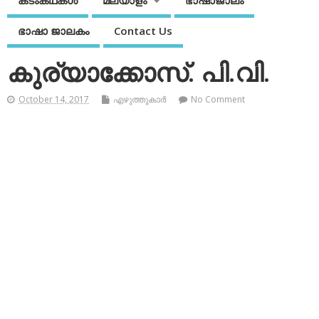
കടംകഥകള്‍
മലയാളം
ഭാഷാജാലം
ഭാഷാ ജാലകം
Contact Us
കുര്യാക്കോസ്. പി.വി.
October 14, 2017
എഴുത്തുകാര്‍
No Comment