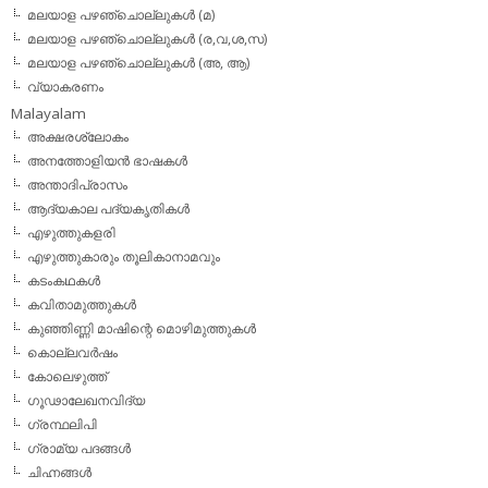
മലയാള പഴഞ്ചൊല്ലുകള്‍ (മ)
മലയാള പഴഞ്ചൊല്ലുകള്‍ (ര,വ,ശ,സ)
മലയാള പഴഞ്ചൊല്ലുകൾ (അ, ആ)
വ്യാകരണം
Malayalam
അക്ഷരശ്ലോകം
അനത്തോളിയന്‍ ഭാഷകള്‍
അന്താദിപ്രാസം
ആദ്യകാല പദ്യകൃതികള്‍
എഴുത്തുകളരി
എഴുത്തുകാരും തൂലികാനാമവും
കടംകഥകള്‍
കവിതാമുത്തുകള്‍
കുഞ്ഞിണ്ണി മാഷിന്റെ മൊഴിമുത്തുകള്‍
കൊല്ലവര്‍ഷം
കോലെഴുത്ത്
ഗൂഢാലേഖനവിദ്യ
ഗ്രന്ഥലിപി
ഗ്രാമ്യ പദങ്ങള്‍
ചിഹ്നങ്ങള്‍