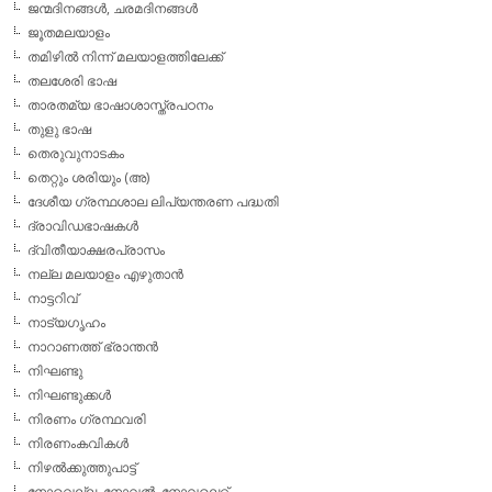
ജന്മദിനങ്ങള്‍, ചരമദിനങ്ങള്‍
ജൂതമലയാളം
തമിഴില്‍ നിന്ന് മലയാളത്തിലേക്ക്
തലശേരി ഭാഷ
താരതമ്യ ഭാഷാശാസ്ത്രപഠനം
തുളു ഭാഷ
തെരുവുനാടകം
തെറ്റും ശരിയും (അ)
ദേശീയ ഗ്രന്ഥശാല ലിപ്യന്തരണ പദ്ധതി
ദ്രാവിഡഭാഷകള്‍
ദ്വിതീയാക്ഷരപ്രാസം
നല്ല മലയാളം എഴുതാന്‍
നാട്ടറിവ്
നാട്യഗൃഹം
നാറാണത്ത് ഭ്രാന്തന്‍
നിഘണ്ടു
നിഘണ്ടുക്കള്‍
നിരണം ഗ്രന്ഥവരി
നിരണംകവികള്‍
നിഴല്‍ക്കുത്തുപാട്ട്
നോവെല്ല, നോവല്‍, നോവലെറ്റ്