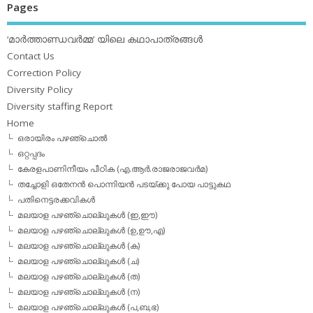
Pages
‘മാര്‍ത്താണ്ഡവര്‍മ്മ’ യിലെ കഥാപാത്രങ്ങള്‍
Contact Us
Correction Policy
Diversity Policy
Diversity staffing Report
Home
ഒരായിരം പഴഞ്ചൊല്‍
ഒറ്റപ്പദം
കേരളപാണിനീയം പീഠിക (എ.ആര്‍.രാജരാജവര്‍മ)
തച്ചോളി ഒതേനൻ പൊന്നിയൻ പടയ്‌ക്കു പോയ പാട്ടുകഥ
പതിനെട്ടരക്കവികള്‍
മലയാള പഴഞ്ചൊല്ലുകള്‍ (ഇ,ഈ)
മലയാള പഴഞ്ചൊല്ലുകള്‍ (ഉ,ഊ,എ)
മലയാള പഴഞ്ചൊല്ലുകള്‍ (ക)
മലയാള പഴഞ്ചൊല്ലുകള്‍ (ച)
മലയാള പഴഞ്ചൊല്ലുകള്‍ (ത)
മലയാള പഴഞ്ചൊല്ലുകള്‍ (ന)
മലയാള പഴഞ്ചൊല്ലുകള്‍ (പ,ബ,ഭ)