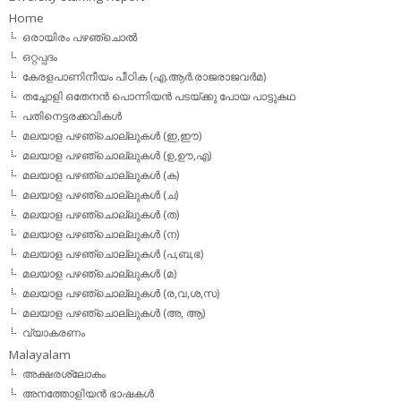
Home
ഒരായിരം പഴഞ്ചൊല്‍
ഒറ്റപ്പദം
കേരളപാണിനീയം പീഠിക (എ.ആര്‍.രാജരാജവര്‍മ)
തച്ചോളി ഒതേനൻ പൊന്നിയൻ പടയ്‌ക്കു പോയ പാട്ടുകഥ
പതിനെട്ടരക്കവികള്‍
മലയാള പഴഞ്ചൊല്ലുകള്‍ (ഇ,ഈ)
മലയാള പഴഞ്ചൊല്ലുകള്‍ (ഉ,ഊ,എ)
മലയാള പഴഞ്ചൊല്ലുകള്‍ (ക)
മലയാള പഴഞ്ചൊല്ലുകള്‍ (ച)
മലയാള പഴഞ്ചൊല്ലുകള്‍ (ത)
മലയാള പഴഞ്ചൊല്ലുകള്‍ (ന)
മലയാള പഴഞ്ചൊല്ലുകള്‍ (പ,ബ,ഭ)
മലയാള പഴഞ്ചൊല്ലുകള്‍ (മ)
മലയാള പഴഞ്ചൊല്ലുകള്‍ (ര,വ,ശ,സ)
മലയാള പഴഞ്ചൊല്ലുകൾ (അ, ആ)
വ്യാകരണം
Malayalam
അക്ഷരശ്ലോകം
അനത്തോളിയന്‍ ഭാഷകള്‍