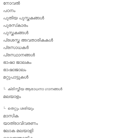
നോവല്‍
പഠനം
പുതിയ പുസ്തകങ്ങള്‍
പുരസ്‌കാരം
പുസ്തകങ്ങള്‍
പ്രശസ്ത അവതാരികകള്‍
പ്രസാധകര്‍
പ്രസ്ഥാനങ്ങള്‍
ഭാഷാ ജാലകം
ഭാഷാജാലം
മറ്റുപാട്ടുകള്‍
ക്രിസ്തീയ ആരാധനാ ഗാനങ്ങള്‍
മലയാളം
തെറ്റും ശരിയും
മാസിക
യാത്രാവിവരണം
ലോക മലയാളി
വൈജ്ഞാനികം