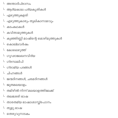
അന്താദിപ്രാസം
ആദ്യകാല പദ്യകൃതികള്‍
എഴുത്തുകളരി
എഴുത്തുകാരും തൂലികാനാമവും
കടംകഥകള്‍
കവിതാമുത്തുകള്‍
കുഞ്ഞിണ്ണി മാഷിന്റെ മൊഴിമുത്തുകള്‍
കൊല്ലവര്‍ഷം
കോലെഴുത്ത്
ഗൂഢാലേഖനവിദ്യ
ഗ്രന്ഥലിപി
ഗ്രാമ്യ പദങ്ങള്‍
ചിഹ്നങ്ങള്‍
ജന്മദിനങ്ങള്‍, ചരമദിനങ്ങള്‍
ജൂതമലയാളം
തമിഴില്‍ നിന്ന് മലയാളത്തിലേക്ക്
തലശേരി ഭാഷ
താരതമ്യ ഭാഷാശാസ്ത്രപഠനം
തുളു ഭാഷ
തെരുവുനാടകം