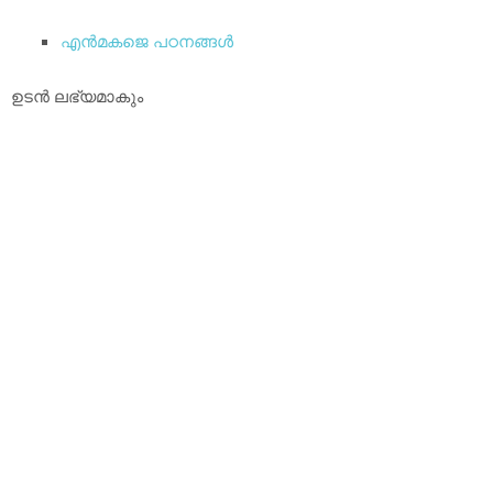
എന്‍മകജെ പഠനങ്ങള്‍
ഉടന്‍ ലഭ്യമാകും