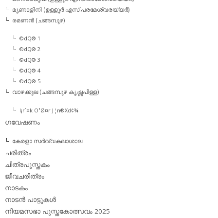
മൃണാളിനി (ഉള്ളൂര്‍ എസ്.പരമേശ്വരയ്യര്‍)
രമണന്‍ (ചങ്ങമ്പുഴ)
©dQ® 1
©dQ® 2
©dQ® 3
©dQ® 4
©dQ® 5
വാഴക്കുല (ചങ്ങമ്പുഴ കൃഷ്ണപിള്ള)
l¡r´¤k O¹Ø¤r J¦n®Xd¢¾
ഗവേഷണം
കേരളാ സര്‍വ്വകലാശാല
ചരിത്രം
ചിത്രപുസ്തകം
ജീവചരിത്രം
നാടകം
നാടന്‍ പാട്ടുകള്‍
നിയമസഭാ പുസ്തകോത്സവം 2025