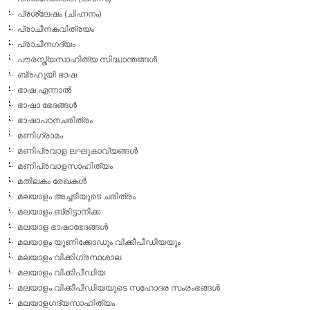
പ്രശ്ലേഷം (ചിഹ്നനം)
പ്രാചീനകവിത്രയം
പ്രാചീനഗദ്യം
പൗരസ്ത്യസാഹിത്യ സിദ്ധാന്തങ്ങള്‍
ബ്രഹൂയി ഭാഷ
ഭാഷ എന്നാല്‍
ഭാഷാ ഭേദങ്ങള്‍
ഭാഷാപഠനചരിത്രം
മണിഗ്രാമം
മണിപ്രവാള ലഘുകാവ്യങ്ങള്‍
മണിപ്രവാളസാഹിത്യം
മതിലകം രേഖകള്‍
മലയാളം അച്ചടിയുടെ ചരിത്രം
മലയാളം ബ്രിട്ടാനിക്ക
മലയാള ഭാഷാഭേദങ്ങള്‍
മലയാളം യൂണിക്കോഡും വിക്കീപീഡിയയും
മലയാളം വിക്കിഗ്രന്ഥശാല
മലയാളം വിക്കിപീഡിയ
മലയാളം വിക്കീപീഡിയയുടെ സഹോദര സംരംഭങ്ങള്‍
മലയാളഗദ്യസാഹിത്യം