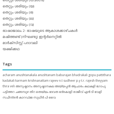
തെറ്റും ശരിയും (യ)
തെറ്റും ശരിയും (ര)
തെറ്റും ശരിയും (ല)
തെറ്റും ശരിയും (വ)
ഭാഷാജാലം 2- ഭാഷയുടെ ആകാശക്കാഴ്ചകള്‍
മഷിത്തണ്ട് (നിഘണ്ടു) ഇന്റര്‍നെറ്റില്‍
മാര്‍ക്‌സിസ്റ്റ് പദാവലി
യക്ഷിക്കഥ
Tags
acharam
anushtanakala
anushtanam
baburajan
bhadrakali
gopu pattithara
kadakali
karmam
krishnanattam
rajeev n.t
sudheer p.y
t.r. rajesh
theyyam
thira
veli
അനുഷ്ഠാനം
അനുഷ്ഠാനകല
അയ്യപ്പന്‍
ആചാരം
കഥകളി
ഗോപു
പട്ടിത്തറ
ചങ്ങമ്പുഴ
തിറ
തെയ്യം
ദേവത
ഭദ്രകാളി
രാജീവ് എൻ ടി
വേളി
സചീന്ദ്രന്‍ കാറഡ്ക്ക
സുധീര്‍ പി വൈ