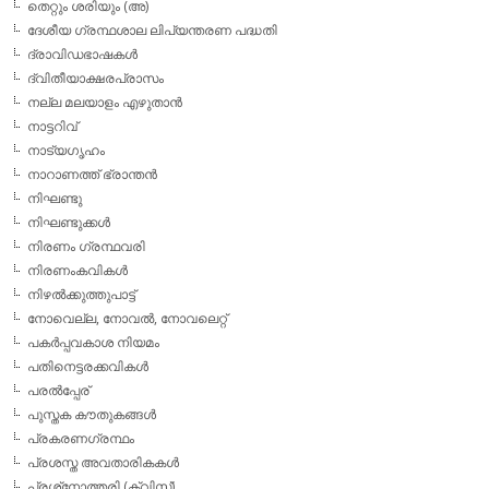
തെറ്റും ശരിയും (അ)
ദേശീയ ഗ്രന്ഥശാല ലിപ്യന്തരണ പദ്ധതി
ദ്രാവിഡഭാഷകള്‍
ദ്വിതീയാക്ഷരപ്രാസം
നല്ല മലയാളം എഴുതാന്‍
നാട്ടറിവ്
നാട്യഗൃഹം
നാറാണത്ത് ഭ്രാന്തന്‍
നിഘണ്ടു
നിഘണ്ടുക്കള്‍
നിരണം ഗ്രന്ഥവരി
നിരണംകവികള്‍
നിഴല്‍ക്കുത്തുപാട്ട്
നോവെല്ല, നോവല്‍, നോവലെറ്റ്
പകര്‍പ്പവകാശ നിയമം
പതിനെട്ടരക്കവികള്‍
പരല്‍പ്പേര്
പുസ്തക കൗതുകങ്ങള്‍
പ്രകരണഗ്രന്ഥം
പ്രശസ്ത അവതാരികകള്‍
പ്രശ്‌നോത്തരി (ക്വിസ്)