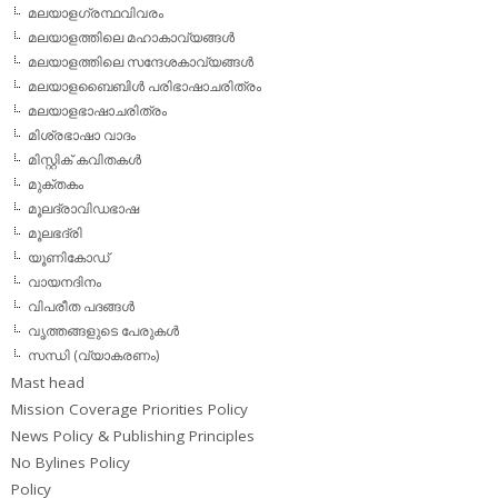
മലയാളഗ്രന്ഥവിവരം
മലയാളത്തിലെ മഹാകാവ്യങ്ങള്‍
മലയാളത്തിലെ സന്ദേശകാവ്യങ്ങള്‍
മലയാളബൈബിള്‍ പരിഭാഷാചരിത്രം
മലയാളഭാഷാചരിത്രം
മിശ്രഭാഷാ വാദം
മിസ്റ്റിക് കവിതകള്‍
മുക്തകം
മൂലദ്രാവിഡഭാഷ
മൂലഭദ്രി
യൂണികോഡ്
വായനദിനം
വിപരീത പദങ്ങള്‍
വൃത്തങ്ങളുടെ പേരുകള്‍
സന്ധി (വ്യാകരണം)
Mast head
Mission Coverage Priorities Policy
News Policy & Publishing Principles
No Bylines Policy
Policy