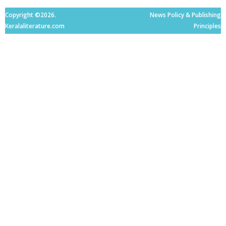
Copyright ©2026.
News Policy & Publishing
Keralaliterature.com
Principles