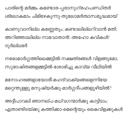
പാരിന്റെ മർമ്മം കണ്ടോര-പ്പരാനുഗ്രഹപണ്ഡിതർ
ശ്ലോകമാം ചിമിഴേകുന്നു-തുലോമർത്ഥസമൃദ്ധമായ്
കാണുവാനില്ല കണ്ണേതും; കണ്ടാലില്ലറിവാൻ മതി;
അറിഞ്ഞാലില്ല നാവോതാൻ:-അഹോ കവികൾ!
ദുർല്ലഭർ
നഭോമാർഗ്ഗത്തിലെമ്മട്ടിൽ-നക്ഷത്രങ്ങൾ വിളങ്ങുമോ,
സുഭാഷിതങ്ങളമ്മട്ടിൽ-ശോഭിച്ചു കാവ്യ‌ വീഥിയിൽ
മനോഹരങ്ങളായോരീ-മഹദ്വാക്യങ്ങളെന്നിയേ
മറ്റെന്തുള്ളൂ മനുഷ്യർക്കു-മാർഗ്ഗദീപങ്ങളൂഴിയിൽ?
അദ്ദീപാവലി ഞാനല്പ-മധ്വഗന്മാർക്കു കാട്ടിടാം;
ഏതാണ്ടിടയ്ക്കു കത്തിക്കാ-മെന്റെയും കൈവിളക്കുകൾ