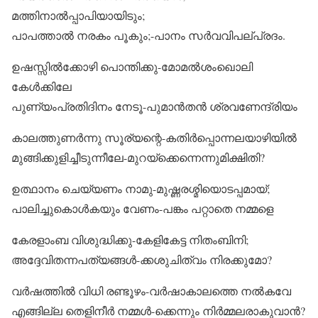
മത്തിനാൽപ്പാപിയായിടും;
പാപത്താൽ നരകം പൂകും;-പാനം സർവവിപല്പ്രദം.
ഉഷസ്സിൽക്കോഴി പൊന്തിക്കു-മോമൽശംഖൊലി
കേൾക്കിലേ
പുണ്യംപ്രതിദിനം നേടൂ-പുമാൻതൻ ശ്രവണേന്ദ്രിയം
കാലത്തുണർന്നു സൂര്യന്റെ-കതിർപ്പൊന്നലയാഴിയിൽ
മുങ്ങിക്കുളിച്ചീടുന്നീലേ-മുറയ്ക്കെന്നെന്നുമിക്ഷിതി?
ഉത്ഥാനം ചെയ്യണം നാമു-മുഷ്ണരശ്മിയൊടപ്പമായ്;
പാലിച്ചുകൊൾകയും വേണം-പങ്കം പറ്റാതെ നമ്മളെ
കേരളാംബ വിശുദ്ധിക്കു-കേളികേട്ട നിതംബിനി;
അദ്ദേവിതന്നപത്യങ്ങൾ-ക്കശുചിത്വം നിരക്കുമോ?
വർഷത്തിൽ വിധി രണ്ടൂഴം-വർഷാകാലത്തെ നൽകവേ
എങ്ങില്ല തെളിനീർ നമ്മൾ-ക്കെന്നും നിർമ്മലരാകുവാൻ?