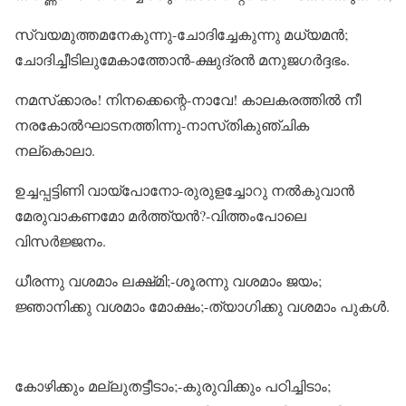
സ്വയമുത്തമനേകുന്നു-ചോദിച്ചേകുന്നു മധ്യമൻ;
ചോദിച്ചീടിലുമേകാത്തോൻ-ക്ഷുദ്രൻ മനുജഗർദ്ദഭം.
നമസ്‌ക്കാരം! നിനക്കെന്റെ-നാവേ! കാലകരത്തിൽ നീ
നരകോൽഘാടനത്തിന്നു-നാസ്‌തികുഞ്ചിക
നല്‌കൊലാ.
ഉച്ചപ്പട്ടിണി വായ്‌പോനോ-രുരുളച്ചോറു നൽകുവാൻ
മേരുവാകണമോ മർത്ത്യൻ?-വിത്തംപോലെ
വിസർജ്ജനം.
ധീരന്നു വശമാം ലക്ഷ്‌മി;-ശൂരന്നു വശമാം ജയം;
ജ്ഞാനിക്കു വശമാം മോക്ഷം;-ത്യാഗിക്കു വശമാം പുകൾ.
കോഴിക്കും മല്ലുതട്ടീടാം;-കുരുവിക്കും പഠിച്ചിടാം;