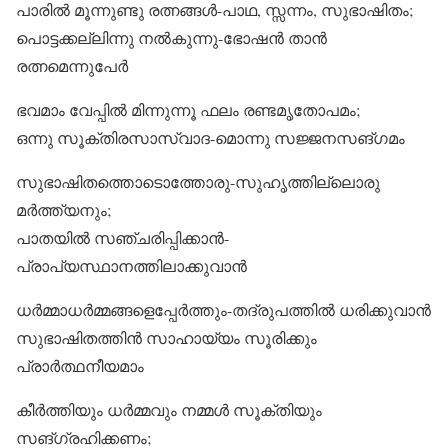
പാരിൽ മൂന്നുണ്ടു രത്നങ്ങൾ-പാഥ, സ്സന്നം, സുഭാഷിതം;
പൊട്ടക്കല്ലിന്നു നൽകുന്നു-ഭോഷൻ താൻ
രത്നമെന്നുപേർ
ഭവമാം വേപ്പിൽ മിന്നുന്നൂ ഫലം രണ്ടമൃതോപമം;
ഒന്നു സൂക്തിരസാസ്വാദ-മൊന്നു സജ്ജനസങ്ഗമം
സുഭാഷിതത്തൊടൊത്തോരു-സുഹൃത്തില്ലൊരു
മർത്ത്യനും;
പാതയിൽ സഞ്ചരിപ്പിക്കാൻ-
പ്രാപ്യസ്ഥാനത്തിലാക്കുവാൻ
ധർമ്മാധർമ്മങ്ങളെപ്പേർത്തും-തദ്രുപത്തിൽ ധരിക്കുവാൻ
സുഭാഷിതത്തിൻ സാഹായ്യം സൂരിക്കും
പ്രാർത്ഥനീയമാം
കീർത്തിയും ധർമ്മവും നമ്മൾ സൂക്തിയും
സങ്ഗ്രഹിക്കണം;