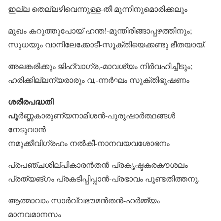
ഇല്ല തെല്ലഴിവെന്നുള്ള-തീ മൂന്നിനുമൊരിക്കലും
മുഖം കറുത്തുപോയ് ഹന്ത!-മുന്തിരിങ്ങാപ്പഴത്തിനും;
സുധയും വാനിലേക്കോടീ-സൂക്തിയെക്കണ്ടു ഭീതയായ്.
അലങ്കരിക്കും ജിഹ്വാഗ്ര,-മാവശ്യം നിർവഹിച്ചീടും;
ഹരിക്കില്ലന്യരാരും വ,-ന്നർഘം സൂക്തിഭൂഷണം
ശരീരപദ്ധതി
പൂ
ർണ്ണകാരുണ്യനാമീശൻ-പുരുഷാർത്ഥങ്ങൾ
നേടുവാൻ
നമുക്കീവിഗ്രഹം നൽകീ-നാനവയവശോഭനം
പ്രപഞ്ചശില്പികാരൻതൻ-പ്രകൃഷ്ടകരകൗശലം
പ്രത്യങ്ഗം പ്രകടിപ്പിപ്പാൻ-പ്രഭാവം പൂണ്ടതിത്തനു.
ആത്മാവാം സാർവ്വഭൗമൻതൻ-ഹർമ്മ്യം
മാനവമാനസം