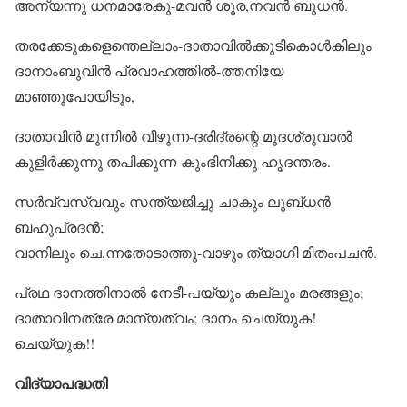
അന്യന്നു ധനമാരേകു-മവൻ ശൂര,നവൻ ബുധൻ.
തരക്കേടുകളെന്തെല്ലാം-ദാതാവിൽക്കുടികൊൾകിലും
ദാനാംബുവിൻ പ്രവാഹത്തിൽ-ത്തനിയേ
മാഞ്ഞുപോയിടും,
ദാതാവിൻ മുന്നിൽ വീഴുന്ന-ദരിദ്രന്റെ മുദശ്രുവാൽ
കുളിർക്കുന്നു തപിക്കുന്ന-കുംഭിനിക്കു ഹൃദന്തരം.
സർവ്വസ്വവും സന്ത്യജിച്ചു-ചാകും ലുബ്‌ധൻ
ബഹുപ്രദൻ;
വാനിലും ചെ,ന്നതോടാത്തു-വാഴും ത്യാഗി മിതംപചൻ.
പ്രഥ ദാനത്തിനാൽ നേടീ-പയ്യും കല്ലും മരങ്ങളും;
ദാതാവിനത്രേ മാന്യത്വം; ദാനം ചെയ്യുക!
ചെയ്യുക!!
വിദ്യാപദ്ധതി