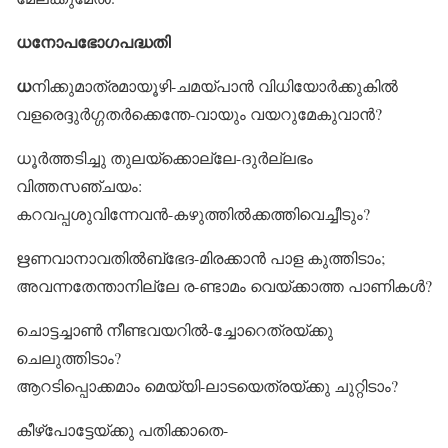
ധനോപഭോഗപദ്ധതി
ധ
നിക്കുമാത്രമായൂഴി-ചമയ്‌പാൻ വിധിയോർക്കുകിൽ
വളരെദ്ദുർഗ്ഗതർക്കെന്തേ-വായും വയറുമേകുവാൻ?
ധൂർത്തടിച്ചു തുലയ്‌ക്കൊല്ലേ-ദുർല്ലഭം
വിത്തസഞ്ചയം:
കറവപ്പശുവിന്നേവൻ-കഴുത്തിൽക്കത്തിവെച്ചീടും?
ഋണവാനാവതിൽബ്‌ഭേദ-മിരക്കാൻ പാള കുത്തിടാം;
അവന്നതേന്താനില്ലേ ര-ണ്ടാമം വെയ്‌ക്കാത്ത പാണികൾ?
ചൊട്ടച്ചാൺ നീണ്ടവയറിൽ-ച്ചോറെത്രയ്‌ക്കു
ചെലുത്തിടാം?
ആറടിപ്പൊക്കമാം മെയ്യി-ലാടയെത്രയ്‌ക്കു ചുറ്റിടാം?
കീഴ്‌പോട്ടേയ്‌ക്കു പതിക്കാതെ-