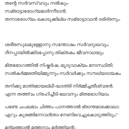
തന്റെ സർവസ്വവും നൽകും-
സമ്രാട്ടാരോഗ്യമാർന്നീടാൻ;
തന്നാരോഗ്യം കൊടുക്കില്ല-സമ്രാട്ടാവാൻ ദരിദ്രനും.
ശരീരസുഖമുള്ളോനു-സന്തോഷം സർവദുഃഖവും;
ദീനപ്പായിൽക്കിടപ്പോനു-തിക്തകം ജീവനാഥയും
മിതഭോഗത്തിൽ നിഷ്കർഷ,-മൃദുവാക്യം മനഃസ്ഥിതി;
സൽകർമ്മരതിയിമ്മൂന്നും-സർവർക്കും സൗഖ്യദായകം
തനിക്കു മാത്രമായല്ലീ-ദ്ധാത്രി നിർമ്മിച്ചതീശ്വരൻ;
എന്ന തത്ത്വം ഗ്രഹിച്ചീടി-ലേവനും മിതഭോഗിയാം
പണ്ടേ ചപലമാം ചിത്തം-പാനത്താൽ ഭ്രാന്തമാക്കൊലാ;
ഏറും കുരങ്ങിന്നേവൻതാ-നേണിവെച്ചുകൊടുത്തിടും?
മദ്യത്താൽ മത്തനാം മർത്ത്യൻ;-