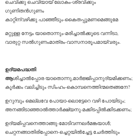
ചെവിക്കു ചെവിയായ് ലോകം-ശ്രവിക്കും
ഗുണിതൻഗുണം
കാറ്റിന്വഴിക്കു പാഞ്ഞീടും-കൈതപ്പൂമണമെങ്ങുമേ
മറ്റുള്ള നേട്ടം യാതൊന്നും-മരിച്ചാൽക്കൂടെ വന്നിടാ,
വാരുറ്റ സൽഗുണംമാത്രം-വാസനാരൂപമായ്‌വരും.
ഉദ്യമപദ്ധതി
ആ
ശിച്ചാൽപ്പോര യാതൊന്നു,മാർജ്ജിപ്പാനുദ്യമിക്കണം;
കൂർക്കം വലിച്ചിടും സിംഹം-കൊമ്പനെത്തിന്മതെങ്ങനേ?
ഉറുമ്പും മെല്ലവേ പോയാ-ലൊട്ടേറെ വഴി പോയിടും;
അനങ്ങിടാഞ്ഞാൽത്താർക്ഷ്യനു-മക്കിടപ്പിൽക്കിടക്കണം;
ഉദ്യമിപ്പവനെത്താങ്ങു-മോടിവന്നലർമങ്കയാൾ;
ചെറ്റനങ്ങാതിരിപ്പോനെ-ച്ചെറ്റയിൽച്ചേട്ട ചേർത്തിടും