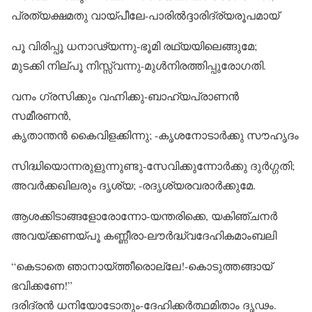
പ്രത്യക്ഷമതു വായ്പീലേ-പാരിൽദ്ദാരിദ്ര്യരൂപമായ്
പൂ വിരിപ്പൂ ധനാഢ്യന്നു-ഭൂമി രഥ്യയിലെങ്ങുമേ;
മുടക്കി നില്പൂ നിസ്സ്വന്നു-മുൾനിരത്തിപ്പുരോഗതി.
വനം ഗ്രസിക്കും വഹ്നിക്കു-ബാഹ്യപ്രാണൻ
സമീരണൻ,
കൃതാന്തൻ കൈവിളക്കിന്നു; -കൃശനോടാർക്കു സൗഹൃദം
സിദ്ധിയൊന്നരുളുന്നുണ്ടു-സേവിക്കുന്നോർക്കു ദുർഗ്ഗതി;
അവർക്കഖിലരും ദൃശ്യ; -രദൃശ്യരവരാർക്കുമേ.
ആശക്കിടാങ്ങളോരോന്നോ-യന്തരിക്കെ, യകിഞ്ചനർ
അവയ്ക്കണയ്പൂ കണ്ണീരാ-ലൗർദ്ധ്വദേഹികമാംബലി
“കെടാതെ ഞാനായ്ത്തീരൊല്ലേ!-കൊടുത്തങ്ങായ്
ഭവിക്കണേ!”
ദരിദ്രൻ ധനിയോടോതും-ദേഹിക്കർത്ഥമിതാം ദൃഢം.