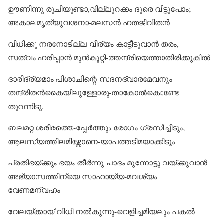
ഊണിന്നു രുചിയുണ്ടാ,വില്ലുറക്കം ദൂരെ വിട്ടുപോം;
അകാലമൃത്യുവശനാ-മലസൻ ഹതജീവിതൻ
വിധിക്കു നരനോടില്ല-വീര്യം കാട്ടീടുവാൻ തരം,
സത്വം ഹരിപ്പാൻ മുൻകൂറ്റി-ത്തന്ദ്രിയെത്താതിരിക്കുകിൽ
ദാരിദ്ര്യമാം പിശാചിന്റെ-സദനദ്വാരമേവനും
തന്ദ്രിതൻകൈയിലുള്ളോരു-താകോൽകൊണ്ടേ
തുറന്നിടൂ.
ബലമറ്റ ശരീരത്തെ-പ്പേർത്തും രോഗം ഗ്രസിച്ചീടും;
ആലസ്യത്തിലമിഴ്ന്നോനെ-യാപത്തടിമയാക്കിടും
പ്രതിഭയ്ക്കും ഭയം തീർന്നു-പാദം മുന്നോട്ടു വയ്ക്കുവാൻ
അഭ്യാസത്തിന്യെ സാഹായ്യ-മവശ്യം
വേണമന്വഹം
വേലയ്ക്കായ് വിധി നൽകുന്നു-വെളിച്ചമിയലും പകൽ