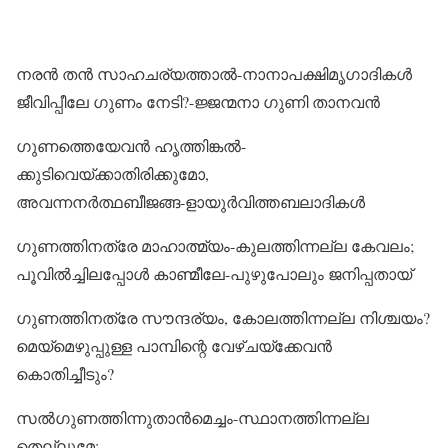
നരൻ തൻ സാഹചര്യത്താൽ-നാനാപക്ഷിമൃഗാദികൾ
ജീവിപ്പീലേ ഗുണം നേടി?-ജ്ജന്മനാ ഗുണി താനവൻ
ഗുണത്തെയേവൻ ഹൃത്തിങ്കൽ-
ക്കുടിവെയ്ക്കാതിരിക്കുമോ,
അവന്നനർത്ഥബീജങ്ങ-ളായുർവിത്തബലാദികൾ
ഗുണത്തിനത്രേ മാഹാത്മ്യം-കുലത്തിന്നല്ല കേവലം;
പൂവിൽച്ചിലപ്പോൾ കാണ്മീലേ-പുഴുപോലും ജനിപ്പതായ്
ഗുണത്തിനത്രേ സൗന്ദര്യം, കോലത്തിന്നല്ല നിശ്ചയം?
മെയ്മെഴുപ്പുള്ള പാമ്പിന്റെ വേഴ്ചയ്ക്കേവൻ
കൊതിച്ചീടും?
സൽഗുണത്തിന്നുതാൻമെച്ചം-സ്ഥാനത്തിന്നല്ല
തെല്ലുമേ;