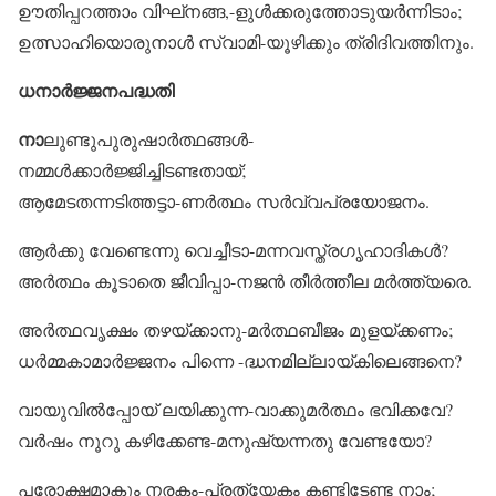
ഊതിപ്പറത്താം വിഘ്‌നങ്ങ,-ളുൾക്കരുത്തോടുയർന്നിടാം;
ഉത്സാഹിയൊരുനാൾ സ്വാമി-യൂഴിക്കും ത്രിദിവത്തിനും.
ധനാർജ്ജനപദ്ധതി
നാ
ലുണ്ടുപുരുഷാർത്ഥങ്ങൾ-
നമ്മൾക്കാർജ്ജിച്ചിടണ്ടതായ്;
ആമേടതന്നടിത്തട്ടാ-ണർത്ഥം സർവ്വപ്രയോജനം.
ആർക്കു വേണ്ടെന്നു വെച്ചീടാ-മന്നവസ്ത്രഗൃഹാദികൾ?
അർത്ഥം കൂടാതെ ജീവിപ്പാ-നജൻ തീർത്തീല മർത്ത്യരെ.
അർത്ഥവൃക്ഷം തഴയ്ക്കാനു-മർത്ഥബീജം മുളയ്ക്കണം;
ധർമ്മകാമാർജ്ജനം പിന്നെ -ദ്ധനമില്ലായ്കിലെങ്ങനെ?
വായുവിൽപ്പോയ് ലയിക്കുന്ന-വാക്കുമർത്ഥം ഭവിക്കവേ?
വർഷം നൂറു കഴിക്കേണ്ട-മനുഷ്യന്നതു വേണ്ടയോ?
പരോക്ഷമാകും നരകം-പ്രത്യേകം കണ്ടിടേണ്ട നാം;