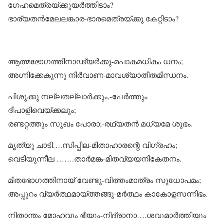
ഗേഹമെത്രയ്‌ക്കുയർത്തിടാം?
ഭാര്യതൻമേലലങ്കാര-ഭാരമെത്രയ്‌ക്കു കേറ്റിടാം?
ആത്മഭോഗത്തിനാഢ്യർക്കു-മപാകമധികം ധനം;
അഗ്നിക്കേകുന്നു നിർവാണ-മാവശ്യാതീതമിന്ധനം.
പിശുക്കു നല്ലതല്ലാർക്കും,-പേർത്തും
ദീപാളിവെയ്‌ക്കലും;
രണ്ടറ്റത്തും സുഖം പോരാ;-രഥ്യതൻ മധ്യമേ ശുഭം.
മൃത്യു ചാടി….സിപ്പീല-മിതാഹാരന്റെ വിഗ്രഹം;
വെടിയുന്നീല …….താർമങ്ക-മിതവ്യയനികേതനം.
മിതഭോഗത്തിനായ് വേണ്ടു-വിത്തംമാത്രം സുധോപമം;
അപ്പുറം വ്യർത്ഥമായ്‌ത്തങ്ങു-മർത്ഥം കാകോളസന്നിഭം.
നിതാന്തം മോഹവും ഭീയും-നിദ്രാനാ….ശവുമാർത്തിയും