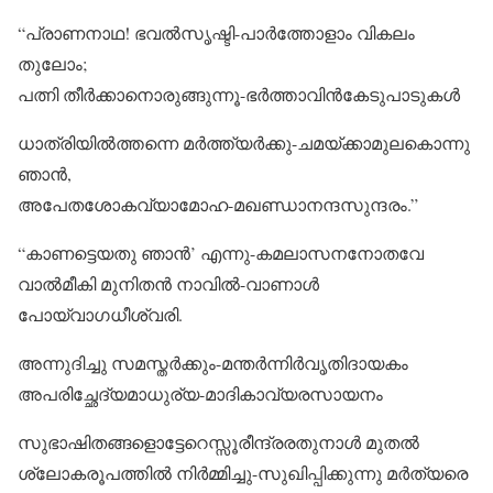
“പ്രാണനാഥ! ഭവൽസൃഷ്ടി-പാർത്തോളാം വികലം
തുലോം;
പത്നി തീർക്കാനൊരുങ്ങുന്നൂ-ഭർത്താവിൻകേടുപാടുകൾ
ധാത്രിയിൽത്തന്നെ മർത്ത്യർക്കു-ചമയ്ക്കാമുലകൊന്നു
ഞാൻ,
അപേതശോകവ്യാമോഹ-മഖണ്ഡാനന്ദസുന്ദരം.”
“കാണട്ടെയതു ഞാൻ’ എന്നു-കമലാസനനോതവേ
വാൽമീകി മുനിതൻ നാവിൽ-വാണാൾ
പോയ്‌വാഗധീശ്വരി.
അന്നുദിച്ചു സമസ്തർക്കും-മന്തർന്നിർവൃതിദായകം
അപരിച്ഛേദ്യമാധുര്യ-മാദികാവ്യരസായനം
സുഭാഷിതങ്ങളൊട്ടേറെസ്സൂരീന്ദ്രരതുനാൾ മുതൽ
ശ്ലോകരൂപത്തിൽ നിർമ്മിച്ചു-സുഖിപ്പിക്കുന്നു മർത്യരെ