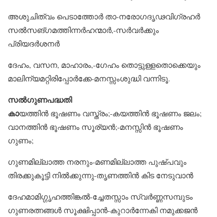
അശുചിത്വം പെടാത്തോർ താ-നരോഗദൃഢവിഗ്രഹർ
സൽസങ്ഗമത്തിന്നർഹന്മാർ,-സർവർക്കും
പ്രിയദർശനർ
ദേഹം, വസന, മാഹാരം,-ഗേഹം തൊട്ടുള്ളതൊക്കെയും
മാലിന്യമറ്റിരിപ്പോർക്കേ-മനസ്സംശുദ്ധി വന്നിടൂ.
സൽഗുണപദ്ധതി
കാ
യത്തിൻ ഭൂഷണം വസ്ത്രം;-കയത്തിൻ ഭൂഷണം ജലം;
വാനത്തിൻ ഭൂഷണം സൂര്യൻ;-മനസ്സിൻ ഭൂഷണം
ഗുണം;
ഗുണമില്ലാത്ത നരനും-മണമില്ലാത്ത പുഷ്പവും
തിരക്കുകൂട്ടി നിൽക്കുന്നു-തൃണത്തിൻ കിട നേടുവാൻ
ദേഹമാമിഗ്ഗൃഹത്തിങ്കൽ-ച്ചേതസ്സാം സ്വർണ്ണസമ്പുടം
ഗുണരത്നങ്ങൾ സൂക്ഷിപ്പാൻ-കുറാർന്നേകി നമുക്കജൻ