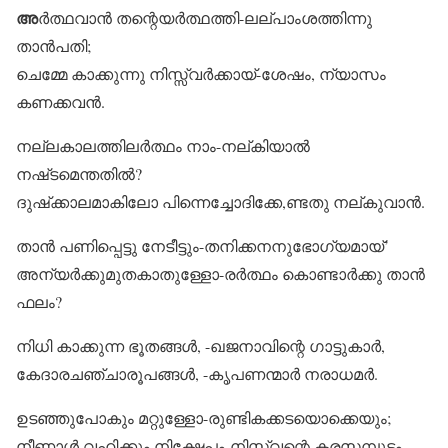
അ
ർത്ഥവാൻ തന്റെയർത്ഥത്തി-ലല്‌പാംശത്തിന്നു
താൻപതി;
ചെമ്മേ കാക്കുന്നു നിസ്സ്വർക്കായ്-ശേഷം, ന്യാസം
കണക്കവൻ.
നല്ലകാലത്തിലർത്ഥം നാം-നല്‌കിയാൽ
നഷ്‌ടമെന്തതിൽ?
ദുഷ്‌ക്കാലമാകിലോ പിന്നെച്ചോദിക്കേ,ണ്ടതു നല്‌കുവാൻ.
താൻ പണിപ്പെട്ടു നേടീട്ടും-തനിക്കനനുഭോഗ്യമായ്’
അന്യർക്കുമുതകാതുള്ളോ-രർത്ഥം കൊണ്ടാർക്കു താൻ
ഫലം?
നിധി കാക്കുന്ന ഭൂതങ്ങൾ, -ഖജനാവിന്റെ ഗാട്ടുകാർ,
കേദാരചഞ്ചാരൂപങ്ങൾ, -കൃപണന്മാർ നരാധമർ.
ഉടഞ്ഞുപോകും മറ്റുള്ളോ-രുണ്ടികക്കടയൊക്കെയും;
നീണാൾ വഹിക്കും നിക്ഷേപം-നിസ്സ്വന്റെ കരസമ്പുടം,