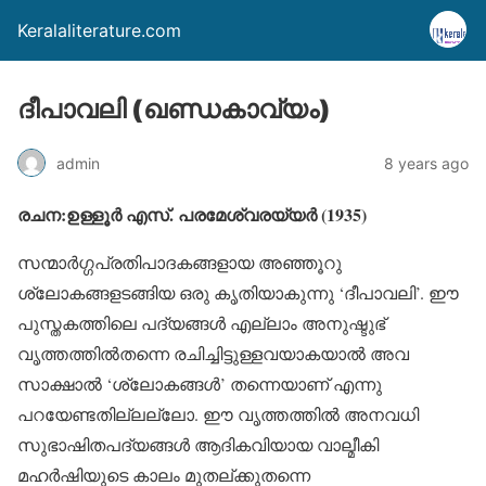
Keralaliterature.com
ദീപാവലി (ഖണ്ഡകാവ്യം)
admin
8 years ago
രചന:ഉള്ളൂർ എസ്. പരമേശ്വരയ്യർ (1935)
സന്മാർഗ്ഗപ്രതിപാദകങ്ങളായ അഞ്ഞൂറു
ശ്ലോകങ്ങളടങ്ങിയ ഒരു കൃതിയാകുന്നു ‘ദീപാവലി’. ഈ
പുസ്തകത്തിലെ പദ്യങ്ങൾ എല്ലാം അനുഷ്ടുഭ്
വൃത്തത്തിൽതന്നെ രചിച്ചിട്ടുള്ളവയാകയാൽ അവ
സാക്ഷാൽ ‘ശ്ലോകങ്ങൾ’ തന്നെയാണ് എന്നു
പറയേണ്ടതില്ലല്ലോ. ഈ വൃത്തത്തിൽ അനവധി
സുഭാഷിതപദ്യങ്ങൾ ആദികവിയായ വാല്മീകി
മഹർഷിയുടെ കാലം മുതല്ക്കുതന്നെ