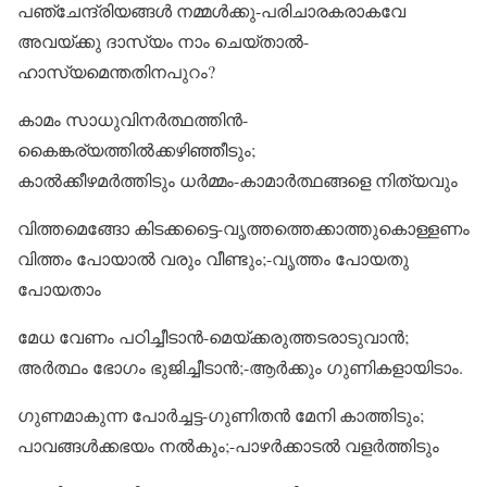
പഞ്ചേന്ദ്രിയങ്ങൾ നമ്മൾക്കു-പരിചാരകരാകവേ
അവയ്ക്കു ദാസ്യം നാം ചെയ്താൽ-
ഹാസ്യമെന്തതിനപുറം?
കാമം സാധുവിനർത്ഥത്തിൻ-
കൈങ്കര്യത്തിൽക്കഴിഞ്ഞീടും;
കാൽക്കീഴമർത്തിടും ധർമ്മം-കാമാർത്ഥങ്ങളെ നിത്യവും
വിത്തമെങ്ങോ കിടക്കട്ടൈ-വൃത്തത്തെക്കാത്തുകൊള്ളണം
വിത്തം പോയാൽ വരും വീണ്ടും;-വൃത്തം പോയതു
പോയതാം
മേധ വേണം പഠിച്ചീടാൻ-മെയ്ക്കരുത്തടരാടുവാൻ;
അർത്ഥം ഭോഗം ഭുജിച്ചീടാൻ;-ആർക്കും ഗുണികളായിടാം.
ഗുണമാകുന്ന പോർച്ചട്ട-ഗുണിതൻ മേനി കാത്തിടും;
പാവങ്ങൾക്കഭയം നൽകും;-പാഴർക്കാടൽ വളർത്തിടും