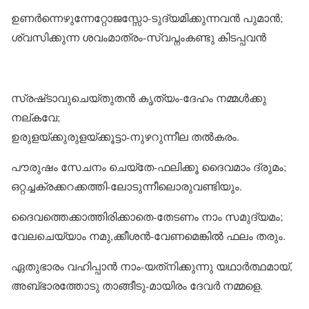
ഉണർന്നെഴുന്നേറ്റോജസ്സോ-ടുദ്യമിക്കുന്നവൻ പുമാൻ;
ശ്വസിക്കുന്ന ശവംമാത്രം-സ്വപ്നംകണ്ടു കിടപ്പവൻ
സ്രഷ്‌ടാവുചെയ്‌തുതൻ കൃത്യം-ദേഹം നമ്മൾക്കു
നല്‌കവേ;
ഉരുളയ്‌ക്കുരുളയ്‌ക്കൂട്ടാ-നുഴറുന്നീല തൽകരം.
പൗരുഷം സേചനം ചെയ്‌തേ-ഫലിക്കൂ ദൈവമാം ദ്രുമം;
ഒറ്റച്ചക്രക്കറക്കത്തി-ലോടുന്നീലൊരുവണ്ടിയും.
ദൈവത്തെക്കാത്തിരിക്കാതെ-തേടണം നാം സമുദ്യമം;
വേലചെയ്യാം നമു,ക്കീശൻ-വേണമെങ്കിൽ ഫലം തരും.
ഏതുഭാരം വഹിപ്പാൻ നാം-യത്‌നിക്കുന്നു യഥാർത്ഥമായ്,
അബ്‌ഭാരത്തോടു താങ്ങീടു-മായിരം ദേവർ നമ്മളെ.