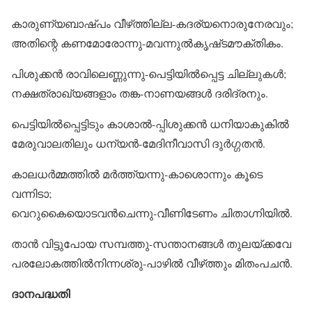
കാരുണ്യബാഷ്‌പം വീഴ്‌ത്തില്ല-കദര്യനൊരുനേരവും;
അതിന്റെ കണമോരോന്നു-മവന്നുൽകൃഷ്‌ടമൗക്തികം.
പിശുക്കൻ രാവിലെണ്ണുന്നു-പെട്ടിയിൽപ്പെട്ട ചില്ലുകൾ;
നക്ഷത്രാഖ്യങ്ങളാം തങ്ക-നാണയങ്ങൾ ദരിദ്രനും.
പെട്ടിയിൽപ്പെട്ടിടും കാശാൽ-പ്പിശുക്കൻ ധനിയാകുകിൽ
മേരുവാലതിലും ധന്യൻ-മേദിനീവാസി ദുർഗ്ഗതൻ.
കാലധർമ്മത്തിൽ മർത്ത്യന്നു-കാശൊന്നും കൂടെ
വന്നിടാ;
വെറുകൈയൊടവൻചെന്നു-വീണിടേണം ചിതാഗ്നിയിൽ.
താൻ വിട്ടുപോയ സമ്പത്തു-സന്താനങ്ങൾ തുലയ്‌ക്കവേ
പരലോകത്തിൽനിന്നശ്രു-പാഴിൽ വീഴ്‌ത്തും മിതംപചൻ.
ദാനപദ്ധതി