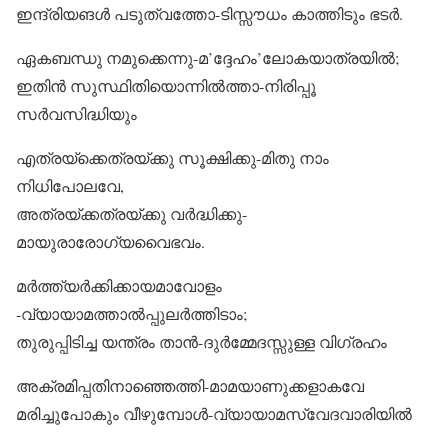
ഇന്ദ്രിയങൾ പടുത്വത്തോ-ടിസ്സൗധം കാത്തിടും ഭടർ.
ഏകബന്ധു നമുക്കെന്നു-മ’ദ്ദേഹം’ലോകയാത്രയിൽ;
ഇതിൻ സുസ്ഥിതിയൊന്നിൽത്താ-നിരിപ്പൂ
സർവസിദ്ധിയും
എത്രയ്ക്കെത്രയ്ക്കു സൂക്ഷിക്കു-മിതു നാം
നിധിപോലവേ,
അത്രയ്ക്കത്രയ്ക്കു വർദ്ധിക്കു-
മായുരാരോഗ്യവൈഭവം.
മർത്ത്യർക്കിക്കായമാവോളം
-വ്യായാമത്താൽപ്പുലർത്തിടാം;
തുരുപ്പിടിച്ച യന്ത്രം താൻ-ദുർമ്മേദസ്സുള്ള വിഗ്രഹം
അക്രമിപ്പതിനാഞ്ഞെത്തി-മാമയാണുക്കളാകവേ
മരിച്ചുപോകും വീഴുമ്പോൾ-വ്യായാമസ്വേദവാരിയിൽ