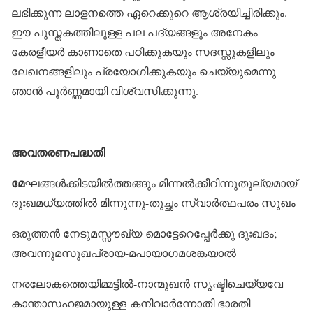
ലഭിക്കുന്ന ലാളനത്തെ ഏറെക്കുറെ ആശ്രയിച്ചിരിക്കും.
ഈ പുസ്തകത്തിലുള്ള പല പദ്യങ്ങളും അനേകം
കേരളീയർ കാണാതെ പഠിക്കുകയും സദസ്സുകളിലും
ലേഖനങ്ങളിലും പ്രയോഗിക്കുകയും ചെയ്യുമെന്നു
ഞാൻ പൂർണ്ണമായി വിശ്വസിക്കുന്നു.
അവതരണപദ്ധതി
മേ
ഘങ്ങൾക്കിടയിൽത്തങ്ങും മിന്നൽക്കീറിന്നുതുല്യമായ്
ദുഃഖമധ്യത്തിൽ മിന്നുന്നു-തുച്ഛം സ്വാർത്ഥപരം സുഖം
ഒരുത്തൻ നേടുമസ്സൗഖ്യ-മൊട്ടേറെപ്പേർക്കു ദുഃഖദം;
അവന്നുമസുഖപ്രായ-മപായാഗമശങ്കയാൽ
നരലോകത്തെയിമ്മട്ടിൽ-നാന്മുഖൻ സൃഷ്ടിചെയ്യവേ
കാന്താസഹജമായുള്ള-കനിവാർന്നോതി ഭാരതി