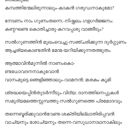
കമ്പത്തിന്മേലിരുന്നാലും-കാകൻ ഗരുഡനാകുമോ?
നേടണം നാം ഗുണംതന്നെ,-നിഷ്ഫലം ഗളഗർജ്ജനം;
കണ്ഠഘണ്ട കൊതിച്ചാരു-കറവപ്പശു വാങ്ങീടും?
സൽഗുണത്തിൻ മുഖംവെച്ചു-സഞ്ചരിക്കുന്ന ദുർഗ്ഗുണം
ആച്ചര്യകൊണ്ടതിൻ മേന്മ-യറിയിക്കുന്നതത്ഭുതം.
ആത്മാവിൻമുന്നിൽ നാണംകൊ-
ണ്ടധോവദനനാകുവോൻ
വാനംമുട്ടെ ഞെളിഞ്ഞാലും-വാമനൻ; മശകം കൃമി
ശ്രദ്ധയെപ്പിൻതുടർന്നീടും-വിദ്യ; ദാനത്തിനെപ്പുകൾ
സമുദ്യമത്തെസ്സമ്പത്തു-സൽഗുണത്തെ പ്രമോദവും
തന്നെബ്ഭരിക്കുവാൻവേണ്ട-ശക്തിയില്ലാതിരിപ്പവൻ
വാച്യനും ശോച്യനും തന്നെ-വസുധാനാഥനാകിലും