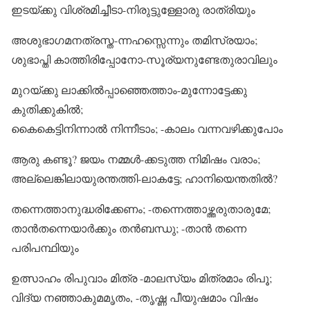
ഇടയ്ക്കു വിശ്രമിച്ചീടാ-നിരുട്ടുള്ളോരു രാത്രിയും
അശുഭാഗമനത്രസ്ത-ന്നഹസ്സെന്നും തമിസ്രയാം;
ശുഭാപ്തി കാത്തിരിപ്പോനോ-സൂര്യനുണ്ടേതുരാവിലും
മുറയ്ക്കു ലാക്കിൽപ്പാഞ്ഞെത്താം-മുന്നോട്ടേക്കു
കുതിക്കുകിൽ;
കൈകെട്ടിനിന്നാൽ നിന്നീടാം; -കാലം വന്നവഴിക്കുപോം
ആരു കണ്ടൂ? ജയം നമ്മൾ-ക്കടുത്ത നിമിഷം വരാം;
അല്ലെങ്കിലായുരന്തത്തി-ലാകട്ടേ; ഹാനിയെന്തതിൽ?
തന്നെത്താനുദ്ധരിക്കേണം; -തന്നെത്താഴ്ത്തരുതാരുമേ;
താൻതന്നെയാർക്കും തൻബന്ധു; -താൻ തന്നെ
പരിപന്ഥിയും
ഉത്സാഹം രിപുവാം മിത്ര -മാലസ്യം മിത്രമാം രിപൂ;
വിദ്യ നഞ്ഞാകുമമൃതം, -തൃഷ്ണ പീയുഷമാം വിഷം