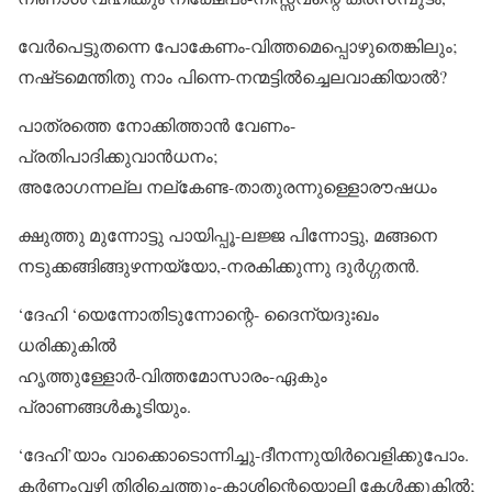
വേർപെട്ടുതന്നെ പോകേണം-വിത്തമെപ്പൊഴുതെങ്കിലും;
നഷ്‌ടമെന്തിതു നാം പിന്നെ-നന്മട്ടിൽച്ചെലവാക്കിയാൽ?
പാത്രത്തെ നോക്കിത്താൻ വേണം-
പ്രതിപാദിക്കുവാൻധനം;
അരോഗന്നല്ല നല്‌കേണ്ട-താതുരന്നുള്ളൊരൗഷധം
ക്ഷുത്തു മുന്നോട്ടു പായിപ്പൂ-ലജ്ജ പിന്നോട്ടു, മങ്ങനെ
നടുക്കങ്ങിങ്ങുഴന്നയ്യോ,-നരകിക്കുന്നു ദുർഗ്ഗതൻ.
‘ദേഹി ‘യെന്നോതിടുന്നോന്റെ- ദൈന്യദുഃഖം
ധരിക്കുകിൽ
ഹൃത്തുള്ളോർ-വിത്തമോസാരം-ഏകും
പ്രാണങ്ങൾകൂടിയും.
‘ദേഹി’യാം വാക്കൊടൊന്നിച്ചു-ദീനന്നുയിർവെളിക്കുപോം.
കർണ്ണംവഴി തിരിച്ചെത്തും-കാശിന്റെയൊലി കേൾക്കുകിൽ;