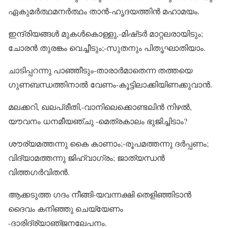
ഏകുമർത്ഥമനർത്ഥം താൻ-ഹൃദയത്തിൻ മഹാമയം.
ഇന്ദ്രിയങ്ങൾ മുകൾകൊള്ളു,-മിഷ്‌ടർ മാറ്റലരായിടും;
ചോരൻ തുരങ്കം വെച്ചീടും;-സുതനും പിതൃഘാതിയാം.
ചാടിപ്പറന്നു പാഞ്ഞീടും-താരാർമാതെന്ന തത്തയെ
ഗുണബന്ധത്തിനാൽ വേണം-കൂട്ടിലാക്കിയിണക്കുവാൻ.
മലക്കറി, ഖലപ്രീതി,-വാനിലെക്കൊണ്ടലിൻ നിഴൽ,
യൗവനം ധനമീയഞ്ചു -മെത്രകാലം ഭുജിച്ചിടാം?
ശൗര്യമത്തന്നു കൈ കാണാം;-രൂപമത്തന്നു ദർപ്പണം;
വിദ്യാമത്തന്നു ജിഹ്വാഗ്രം; ജാത്യന്ധൻ
വിത്തഗർവിതൻ.
ആക്കടുത്ത ഗദം നീങ്ങി-യവന്നക്ഷി തെളിഞ്ഞിടാൻ
ദൈവം കനിഞ്ഞു ചെയ്യേണം
-ദാരിദ്ര്യാഞ്‌ജനലേപനം.