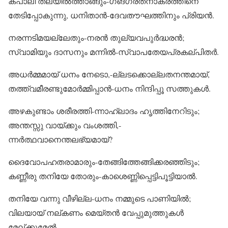
കപാലി തലയിൽത്താങ്ങും-ഗങ്‌ഗരത്‌നാകരത്തിനെ
തേടിപ്പോകുന്നു, ധനിതാൻ-ദേവതൗഘത്തിനും പ്രിയൻ.
നരന്നടിമയല്ലേതും-നരൻ തുല്യവപുർദ്ധരൻ;
സ്വാമിയും ദാസനും മന്നിൽ-സ്വാപതേയപ്രകല്‌പിതർ.
അധർമ്മമായ് ധനം നേടൊ,-ല്ലടക്കൊല്ലതനന്തമായ്,
തത്ത്വമീരണ്ടുമോർമ്മിപ്പാൻ-ധനം നിന്ദിപ്പൂ സത്തുകൾ.
അഴകുണ്ടാം ശരീരത്തി-ന്നാഹ്ലാദം ഹൃത്തിനേറിടും;
അന്തസ്സു വായ്‌ക്കും വംശത്തി,-
ന്നർത്ഥവാനെന്തലഭ്യമായ്?
ദൈവോപഹതരാമാരും-തേങ്ങിത്തേങ്ങിക്കരഞ്ഞിടും;
കണ്ണീരു തനിയേ തോരും-കാശെണ്ണിപ്പെട്ടിപൂട്ടിയാൽ.
തനിയേ വന്നു വീഴില്ല-ധനം നമ്മുടെ പാണിയിൽ;
വിലയായ് നല്‌കണം മെയ്‌തൻ വേപ്പുമുത്തുകൾ
മേല്‌ക്കുമേൽ.