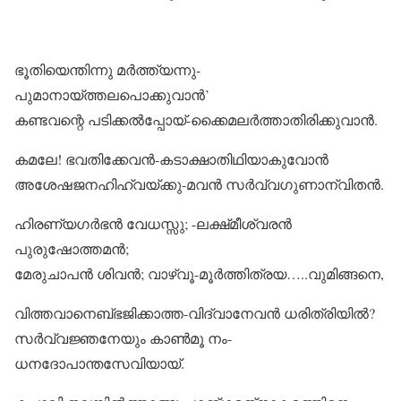
ഭൂതിയെന്തിന്നു മർത്ത്യന്നു-
പുമാനായ്‌ത്തലപൊക്കുവാൻ’
കണ്ടവന്റെ പടിക്കൽപ്പോയ്-ക്കൈമലർത്താതിരിക്കുവാൻ.
കമലേ! ഭവതിക്കേവൻ-കടാക്ഷാതിഥിയാകുവോൻ
അശേഷജനഹിഹ്വയ്‌ക്കു-മവൻ സർവ്വഗുണാന്വിതൻ.
ഹിരണ്യഗർഭൻ വേധസ്സു; -ലക്ഷ്‌മീശ്വരൻ
പുരുഷോത്തമൻ;
മേരുചാപൻ ശിവൻ; വാഴ്‌വൂ-മൂർത്തിത്രയ…..വുമിങ്ങനെ,
വിത്തവാനെബ്‌ഭജിക്കാത്ത-വിദ്വാനേവൻ ധരിത്രിയിൽ?
സർവ്വജ്ഞനേയും കാൺമൂ നം-
ധനദോപാന്തസേവിയായ്.