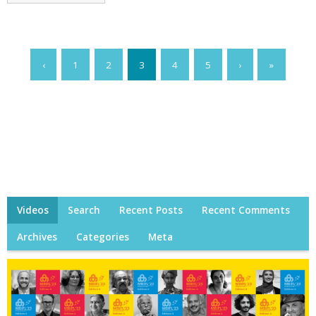
‹
1
2
3
4
5
›
»
Videos
Search
Recent Posts
Recent Comments
Archives
Categories
Meta