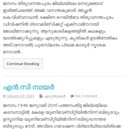
ജനനം തിരുവനന്തപുരം ജില്ലയിലെ നെടുമങ്ങാട്
ഇരിഞ്ചയത്ത്. അമ്മ: വസന്തകുമാരി. അച്ഛന്‍:
കെ.വിശ്വനാഥന്‍. ദക്ഷിണ റെയില്‍വേ തിരുവനന്തപുരം
ഡിവിഷനില്‍ ട്രാവലിങ് ടിക്കറ്റ് എക്‌സാമിനറായി
ജോലിനോക്കുന്നു. ആനുകാലികളങ്ങളില്‍ കഥകളും
യാത്രക്കുറിപ്പുകളും എഴുതുന്നു. കൃതികള്‍ ഉടല്‍ഭൗതികം
അടി (നോവല്‍) പുരസ്‌കാരം പ്രഥമ കാരൂര്‍ സ്മാരക
നോവല്‍…
Continue Reading
എന്‍.സി നായര്‍
January 22, 2023
എഴുത്തുകാര്‍
No Comment
ജനനം 1948 ജനുവരി 20ന് പത്തനംതിട്ട ജില്ലയിലെ
കടമ്പനാട്ടില്‍. കേരള യൂണിവേഴ്‌സിറ്റിയില്‍നിന്ന് ബിരുദവും
ഉസ്മാനിയ യൂണിവേഴ്‌സിറ്റിയില്‍നിന്ന് ബിരുദാനന്തര
ബിരുദവും നേടി. അവിടെ ഗവേഷണ വിദ്യാര്‍ഥിയായിരിക്കെ