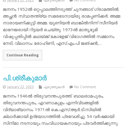
January 22, 2023
എഴുത്തുകാര്‍
No Comment
ജനനം 1952ല്‍ ഒറ്റപ്പാലത്തിനടുത്ത് ചുനങ്ങാട് ഗ്രാമത്തില്‍.
അച്ഛന്‍: സ്വാതന്ത്ര്യ സമരഭടനായിരു രാമപ്പണിക്കര്‍. അമ്മ:
നാരായണിക്കുട്ടി അമ്മ. യൂണിയന്‍ ബാങ്കില്‍നിന്ന് സീനിയര്‍
മാനേജരായി റിട്ടയര്‍ ചെയ്തു. 1973ല്‍ മാതൃഭൂമി
വിഷുപ്പതിപ്പില്‍ കഥയ്ക്ക് കോളേജ് വിഭാഗത്തില്‍ സമ്മാനം
നേടി. വിലാസം: രോഹിണി, എസ്.എം.പി ജങ്ഷന്‍,…
Continue Reading
പി.ശ്രീകുമാര്‍
January 22, 2023
എഴുത്തുകാര്‍
No Comment
ജനനം 1946ല്‍ തിരുവനന്തപുരത്ത്. ബാലരാമപുരം,
തിരുവനന്തപുരം, എറണാകുളം എന്നിവിടങ്ങളില്‍
വിദ്യാഭ്യാസം. 1971ല്‍ കെ.എസ്.ആര്‍.ടി.സിയില്‍
ക്ലാര്‍ക്കായി ഉദ്യോഗത്തില്‍ പ്രവേശിച്ചു. 54 വര്‍ഷമായി
സിനിമാ നടനായും സംവിധായകനായും പ്രവര്‍ത്തിക്കുന്നു.