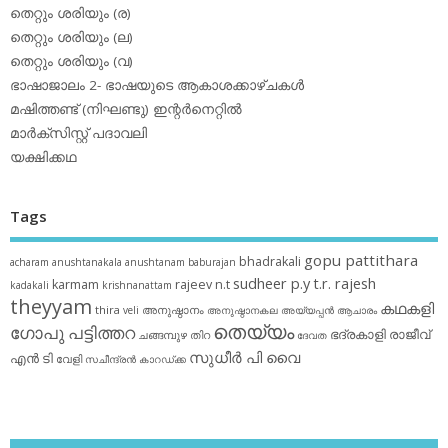
തെറ്റും ശരിയും (ര)
തെറ്റും ശരിയും (ല)
തെറ്റും ശരിയും (വ)
ഭാഷാജാലം 2- ഭാഷയുടെ ആകാശക്കാഴ്ചകള്‍
മഷിത്തണ്ട് (നിഘണ്ടു) ഇന്റര്‍നെറ്റില്‍
മാര്‍ക്‌സിസ്റ്റ് പദാവലി
യക്ഷിക്കഥ
Tags
gopu pattithara
bhadrakali
acharam
anushtanakala
anushtanam
baburajan
sudheer p.y
t.r. rajesh
karmam
rajeev n.t
kadakali
krishnanattam
theyyam
കഥകളി
thira
അനുഷ്ഠാനം
veli
അനുഷ്ഠാനകല
അയ്യപ്പന്‍
ആചാരം
തെയ്യം
ഗോപു പട്ടിത്തറ
ഭദ്രകാളി
രാജീവ്
ചങ്ങമ്പുഴ
തിറ
ദേവത
സുധീര്‍ പി വൈ
എൻ ടി
വേളി
സചീന്ദ്രന്‍ കാറഡ്ക്ക