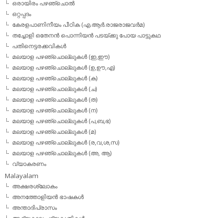
ഒരായിരം പഴഞ്ചൊല്‍
ഒറ്റപ്പദം
കേരളപാണിനീയം പീഠിക (എ.ആര്‍.രാജരാജവര്‍മ)
തച്ചോളി ഒതേനൻ പൊന്നിയൻ പടയ്‌ക്കു പോയ പാട്ടുകഥ
പതിനെട്ടരക്കവികള്‍
മലയാള പഴഞ്ചൊല്ലുകള്‍ (ഇ,ഈ)
മലയാള പഴഞ്ചൊല്ലുകള്‍ (ഉ,ഊ,എ)
മലയാള പഴഞ്ചൊല്ലുകള്‍ (ക)
മലയാള പഴഞ്ചൊല്ലുകള്‍ (ച)
മലയാള പഴഞ്ചൊല്ലുകള്‍ (ത)
മലയാള പഴഞ്ചൊല്ലുകള്‍ (ന)
മലയാള പഴഞ്ചൊല്ലുകള്‍ (പ,ബ,ഭ)
മലയാള പഴഞ്ചൊല്ലുകള്‍ (മ)
മലയാള പഴഞ്ചൊല്ലുകള്‍ (ര,വ,ശ,സ)
മലയാള പഴഞ്ചൊല്ലുകൾ (അ, ആ)
വ്യാകരണം
Malayalam
അക്ഷരശ്ലോകം
അനത്തോളിയന്‍ ഭാഷകള്‍
അന്താദിപ്രാസം