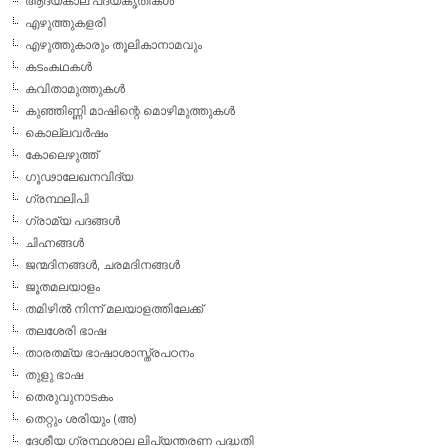
ആദ്യകാല പദ്യകൃതികള്‍
എഴുത്തുകളരി
എഴുത്തുകാരും തൂലികാനാമവും
കടംകഥകള്‍
കവിതാമുത്തുകള്‍
കുഞ്ഞിണ്ണി മാഷിന്റെ മൊഴിമുത്തുകള്‍
കൊല്ലവര്‍ഷം
കോലെഴുത്ത്
ഗൂഢാലേഖനവിദ്യ
ഗ്രന്ഥലിപി
ഗ്രാമ്യ പദങ്ങള്‍
ചിഹ്നങ്ങള്‍
ജന്മദിനങ്ങള്‍, ചരമദിനങ്ങള്‍
ജൂതമലയാളം
തമിഴില്‍ നിന്ന് മലയാളത്തിലേക്ക്
തലശേരി ഭാഷ
താരതമ്യ ഭാഷാശാസ്ത്രപഠനം
തുളു ഭാഷ
തെരുവുനാടകം
തെറ്റും ശരിയും (അ)
ദേശീയ ഗ്രന്ഥശാല ലിപ്യന്തരണ പദ്ധതി