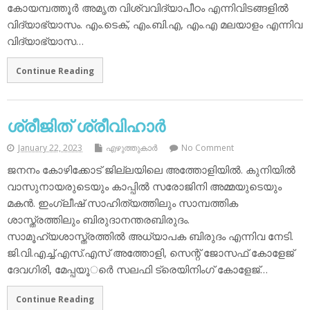
കോയമ്പത്തൂര്‍ അമൃത വിശ്വവിദ്യാപീഠം എന്നിവിടങ്ങളില്‍
വിദ്യാഭ്യാസം. എം.ടെക്, എം.ബി.എ, എം.എ മലയാളം എന്നിവ
വിദ്യാഭ്യാസ…
Continue Reading
ശ്രീജിത് ശ്രീവിഹാര്‍
January 22, 2023
എഴുത്തുകാര്‍
No Comment
ജനനം കോഴിക്കോട് ജില്ലയിലെ അത്തോളിയില്‍. കുനിയില്‍
വാസുനായരുടെയും കാപ്പില്‍ സരോജിനി അമ്മയുടെയും
മകന്‍. ഇംഗ്ലീഷ് സാഹിത്യത്തിലും സാമ്പത്തിക
ശാസ്ത്രത്തിലും ബിരുദാനന്തരബിരുദം.
സാമൂഹ്യശാസ്ത്രത്തില്‍ അധ്യാപക ബിരുദം എന്നിവ നേടി.
ജി.വി.എച്ച്.എസ്.എസ് അത്തോളി, സെന്റ് ജോസഫ് കോളേജ്
ദേവഗിരി, മേപ്പയൂര്‍െ സലഫി ട്രെയിനിംഗ് കോളേജ്…
Continue Reading