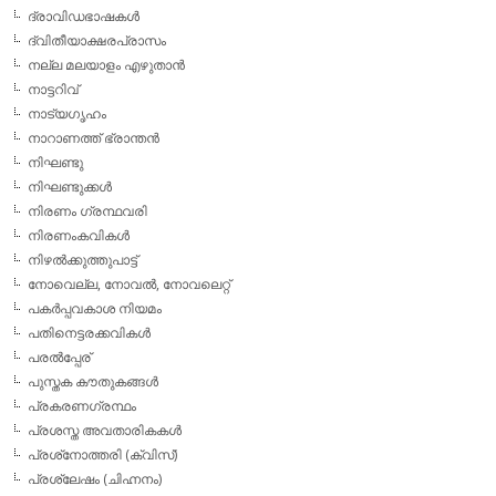
ദ്രാവിഡഭാഷകള്‍
ദ്വിതീയാക്ഷരപ്രാസം
നല്ല മലയാളം എഴുതാന്‍
നാട്ടറിവ്
നാട്യഗൃഹം
നാറാണത്ത് ഭ്രാന്തന്‍
നിഘണ്ടു
നിഘണ്ടുക്കള്‍
നിരണം ഗ്രന്ഥവരി
നിരണംകവികള്‍
നിഴല്‍ക്കുത്തുപാട്ട്
നോവെല്ല, നോവല്‍, നോവലെറ്റ്
പകര്‍പ്പവകാശ നിയമം
പതിനെട്ടരക്കവികള്‍
പരല്‍പ്പേര്
പുസ്തക കൗതുകങ്ങള്‍
പ്രകരണഗ്രന്ഥം
പ്രശസ്ത അവതാരികകള്‍
പ്രശ്‌നോത്തരി (ക്വിസ്)
പ്രശ്ലേഷം (ചിഹ്നനം)