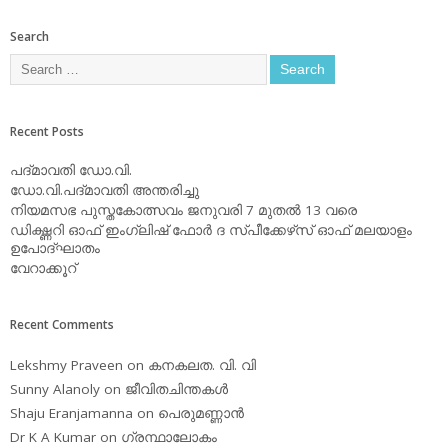
Search
Recent Posts
പദ്മാവതി ഡോ.വി.
ഡോ.വി.പദ്മാവതി അന്തരിച്ചു
നിയമസഭ പുസ്തകോത്സവം ജനുവരി 7 മുതല്‍ 13 വരെ
ഡിക്ഷ്ണറി ഓഫ് ഇംഗ്ലിഷ് ഫോര്‍ ദ സ്പീക്കേഴ്‌സ് ഓഫ് മലയാളം
ഉപോദ്ഘാതം
വേറാക്കൂറ്
Recent Comments
Lekshmy Praveen
on
കനകലത. വി. വി
Sunny Alanoly
on
ജീവിതചിന്തകള്‍
Shaju Eranjamanna
on
പെരുമണ്ണാന്‍
Dr K A Kumar
on
ഗ്രന്ഥാലോകം