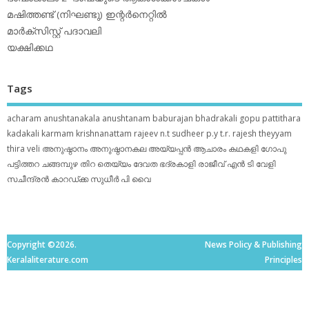
മഷിത്തണ്ട് (നിഘണ്ടു) ഇന്റര്‍നെറ്റില്‍
മാര്‍ക്‌സിസ്റ്റ് പദാവലി
യക്ഷിക്കഥ
Tags
acharam
anushtanakala
anushtanam
baburajan
bhadrakali
gopu pattithara
kadakali
karmam
krishnanattam
rajeev n.t
sudheer p.y
t.r. rajesh
theyyam
thira
veli
അനുഷ്ഠാനം
അനുഷ്ഠാനകല
അയ്യപ്പന്‍
ആചാരം
കഥകളി
ഗോപു
പട്ടിത്തറ
ചങ്ങമ്പുഴ
തിറ
തെയ്യം
ദേവത
ഭദ്രകാളി
രാജീവ് എൻ ടി
വേളി
സചീന്ദ്രന്‍ കാറഡ്ക്ക
സുധീര്‍ പി വൈ
Copyright ©2026.
News Policy & Publishing
Keralaliterature.com
Principles