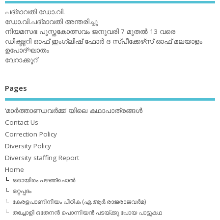
പദ്മാവതി ഡോ.വി.
ഡോ.വി.പദ്മാവതി അന്തരിച്ചു
നിയമസഭ പുസ്തകോത്സവം ജനുവരി 7 മുതല്‍ 13 വരെ
ഡിക്ഷ്ണറി ഓഫ് ഇംഗ്ലിഷ് ഫോര്‍ ദ സ്പീക്കേഴ്‌സ് ഓഫ് മലയാളം
ഉപോദ്ഘാതം
വേറാക്കൂറ്
Pages
‘മാര്‍ത്താണ്ഡവര്‍മ്മ’ യിലെ കഥാപാത്രങ്ങള്‍
Contact Us
Correction Policy
Diversity Policy
Diversity staffing Report
Home
ഒരായിരം പഴഞ്ചൊല്‍
ഒറ്റപ്പദം
കേരളപാണിനീയം പീഠിക (എ.ആര്‍.രാജരാജവര്‍മ)
തച്ചോളി ഒതേനൻ പൊന്നിയൻ പടയ്‌ക്കു പോയ പാട്ടുകഥ