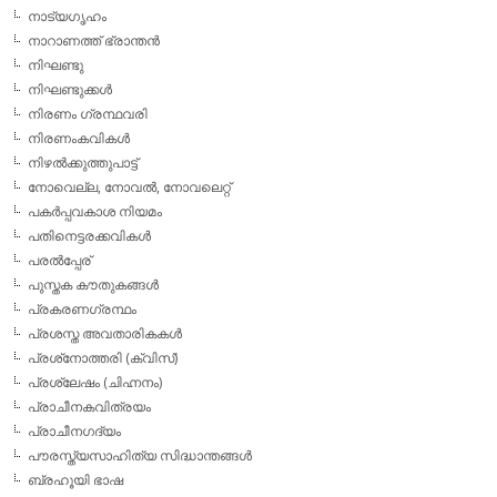
നാട്യഗൃഹം
നാറാണത്ത് ഭ്രാന്തന്‍
നിഘണ്ടു
നിഘണ്ടുക്കള്‍
നിരണം ഗ്രന്ഥവരി
നിരണംകവികള്‍
നിഴല്‍ക്കുത്തുപാട്ട്
നോവെല്ല, നോവല്‍, നോവലെറ്റ്
പകര്‍പ്പവകാശ നിയമം
പതിനെട്ടരക്കവികള്‍
പരല്‍പ്പേര്
പുസ്തക കൗതുകങ്ങള്‍
പ്രകരണഗ്രന്ഥം
പ്രശസ്ത അവതാരികകള്‍
പ്രശ്‌നോത്തരി (ക്വിസ്)
പ്രശ്ലേഷം (ചിഹ്നനം)
പ്രാചീനകവിത്രയം
പ്രാചീനഗദ്യം
പൗരസ്ത്യസാഹിത്യ സിദ്ധാന്തങ്ങള്‍
ബ്രഹൂയി ഭാഷ