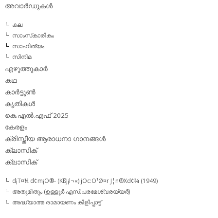
അവാര്‍ഡുകള്‍
കല
സാംസ്‌കാരികം
സാഹിത്യം
സിനിമ
എഴുത്തുകാര്‍
കഥ
കാര്‍ട്ടൂണ്‍
കൃതികള്‍
കെ.എല്‍.എഫ് 2025
കേരളം
ക്രിസ്തീയ ആരാധനാ ഗാനങ്ങള്‍
ക്ലാസിക്‌
ക്ലാസിക്
d¡T¤¼ d¢m¡O®- (KßJ¡l¬«) jOc:O¹Ø¤r J¦n®Xd¢¾ (1949)
അതുമിതും (ഉള്ളൂര്‍ എസ്.പരമേശ്വരയ്യര്‍)
അദ്ധ്യാത്മ രാമായണം കിളിപ്പാട്ട്‌