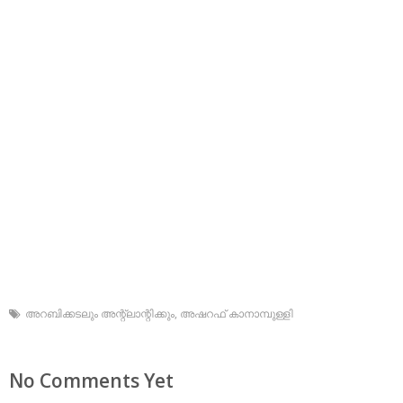
അറബിക്കടലും അന്റ്‌ലാന്റിക്കും
,
അഷറഫ് കാനാമ്പുള്ളി
No Comments Yet