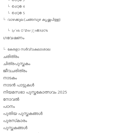
©dQ® 4
©dQ® 5
വാഴക്കുല (ചങ്ങമ്പുഴ കൃഷ്ണപിള്ള)
l¡r´¤k O¹Ø¤r J¦n®Xd¢¾
ഗവേഷണം
കേരളാ സര്‍വ്വകലാശാല
ചരിത്രം
ചിത്രപുസ്തകം
ജീവചരിത്രം
നാടകം
നാടന്‍ പാട്ടുകള്‍
നിയമസഭാ പുസ്തകോത്സവം 2025
നോവല്‍
പഠനം
പുതിയ പുസ്തകങ്ങള്‍
പുരസ്‌കാരം
പുസ്തകങ്ങള്‍