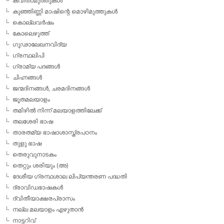
കവിതാമുത്തുകള്‍
കുഞ്ഞിണ്ണി മാഷിന്റെ മൊഴിമുത്തുകള്‍
കൊല്ലവര്‍ഷം
കോലെഴുത്ത്
ഗൂഢാലേഖനവിദ്യ
ഗ്രന്ഥലിപി
ഗ്രാമ്യ പദങ്ങള്‍
ചിഹ്നങ്ങള്‍
ജന്മദിനങ്ങള്‍, ചരമദിനങ്ങള്‍
ജൂതമലയാളം
തമിഴില്‍ നിന്ന് മലയാളത്തിലേക്ക്
തലശേരി ഭാഷ
താരതമ്യ ഭാഷാശാസ്ത്രപഠനം
തുളു ഭാഷ
തെരുവുനാടകം
തെറ്റും ശരിയും (അ)
ദേശീയ ഗ്രന്ഥശാല ലിപ്യന്തരണ പദ്ധതി
ദ്രാവിഡഭാഷകള്‍
ദ്വിതീയാക്ഷരപ്രാസം
നല്ല മലയാളം എഴുതാന്‍
നാട്ടറിവ്