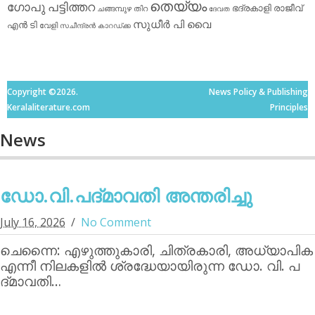
തെയ്യം
ഗോപു പട്ടിത്തറ
ഭദ്രകാളി
രാജീവ്
ചങ്ങമ്പുഴ
തിറ
ദേവത
സുധീര്‍ പി വൈ
എൻ ടി
വേളി
സചീന്ദ്രന്‍ കാറഡ്ക്ക
Copyright ©2026.
News Policy & Publishing
Keralaliterature.com
Principles
News
ഡോ.വി.പദ്മാവതി അന്തരിച്ചു
July 16, 2026
No Comment
ചെന്നൈ: എഴുത്തുകാരി, ചിത്രകാരി, അധ്യാപിക
എന്നീ നിലകളില്‍ ശ്രദ്ധേയായിരുന്ന ഡോ. വി. പ
ദ്മാവതി…