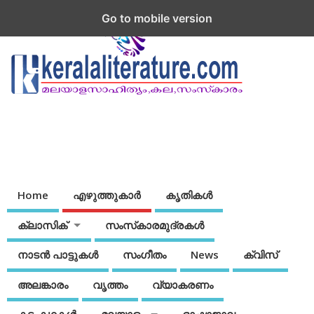
Go to mobile version
Home
എഴുത്തുകാര്‍
കൃതികൾ
ക്ലാസിക്
സംസ്‌കാരമുദ്രകള്‍
നാടന്‍ പാട്ടുകള്‍
സംഗീതം
News
ക്വിസ്
അലങ്കാരം
വൃത്തം
വ്യാകരണം