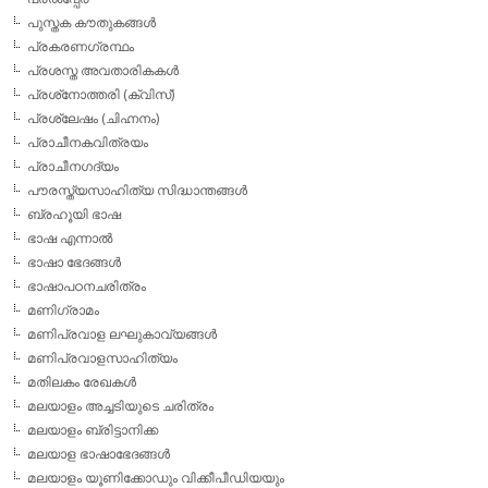
പുസ്തക കൗതുകങ്ങള്‍
പ്രകരണഗ്രന്ഥം
പ്രശസ്ത അവതാരികകള്‍
പ്രശ്‌നോത്തരി (ക്വിസ്)
പ്രശ്ലേഷം (ചിഹ്നനം)
പ്രാചീനകവിത്രയം
പ്രാചീനഗദ്യം
പൗരസ്ത്യസാഹിത്യ സിദ്ധാന്തങ്ങള്‍
ബ്രഹൂയി ഭാഷ
ഭാഷ എന്നാല്‍
ഭാഷാ ഭേദങ്ങള്‍
ഭാഷാപഠനചരിത്രം
മണിഗ്രാമം
മണിപ്രവാള ലഘുകാവ്യങ്ങള്‍
മണിപ്രവാളസാഹിത്യം
മതിലകം രേഖകള്‍
മലയാളം അച്ചടിയുടെ ചരിത്രം
മലയാളം ബ്രിട്ടാനിക്ക
മലയാള ഭാഷാഭേദങ്ങള്‍
മലയാളം യൂണിക്കോഡും വിക്കീപീഡിയയും