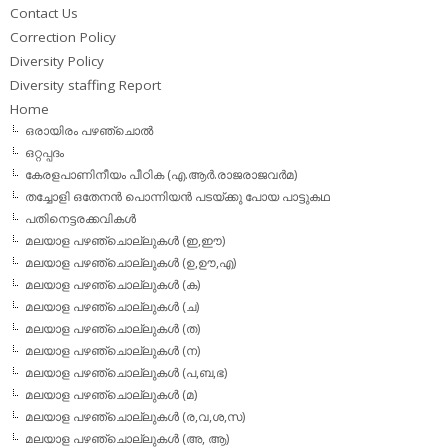
Contact Us
Correction Policy
Diversity Policy
Diversity staffing Report
Home
ഒരായിരം പഴഞ്ചൊല്‍
ഒറ്റപ്പദം
കേരളപാണിനീയം പീഠിക (എ.ആര്‍.രാജരാജവര്‍മ)
തച്ചോളി ഒതേനൻ പൊന്നിയൻ പടയ്‌ക്കു പോയ പാട്ടുകഥ
പതിനെട്ടരക്കവികള്‍
മലയാള പഴഞ്ചൊല്ലുകള്‍ (ഇ,ഈ)
മലയാള പഴഞ്ചൊല്ലുകള്‍ (ഉ,ഊ,എ)
മലയാള പഴഞ്ചൊല്ലുകള്‍ (ക)
മലയാള പഴഞ്ചൊല്ലുകള്‍ (ച)
മലയാള പഴഞ്ചൊല്ലുകള്‍ (ത)
മലയാള പഴഞ്ചൊല്ലുകള്‍ (ന)
മലയാള പഴഞ്ചൊല്ലുകള്‍ (പ,ബ,ഭ)
മലയാള പഴഞ്ചൊല്ലുകള്‍ (മ)
മലയാള പഴഞ്ചൊല്ലുകള്‍ (ര,വ,ശ,സ)
മലയാള പഴഞ്ചൊല്ലുകൾ (അ, ആ)