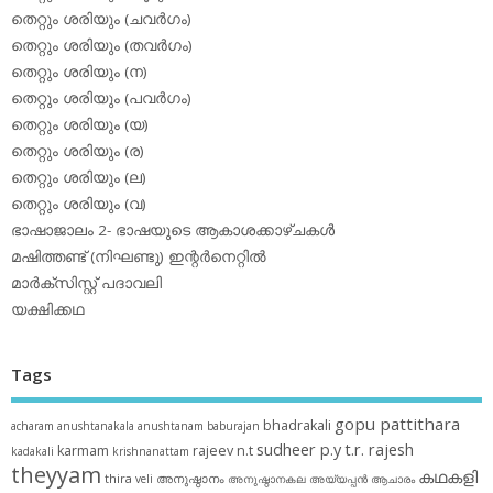
തെറ്റും ശരിയും (ചവര്‍ഗം)
തെറ്റും ശരിയും (തവര്‍ഗം)
തെറ്റും ശരിയും (ന)
തെറ്റും ശരിയും (പവര്‍ഗം)
തെറ്റും ശരിയും (യ)
തെറ്റും ശരിയും (ര)
തെറ്റും ശരിയും (ല)
തെറ്റും ശരിയും (വ)
ഭാഷാജാലം 2- ഭാഷയുടെ ആകാശക്കാഴ്ചകള്‍
മഷിത്തണ്ട് (നിഘണ്ടു) ഇന്റര്‍നെറ്റില്‍
മാര്‍ക്‌സിസ്റ്റ് പദാവലി
യക്ഷിക്കഥ
Tags
gopu pattithara
bhadrakali
acharam
anushtanakala
anushtanam
baburajan
sudheer p.y
t.r. rajesh
karmam
rajeev n.t
kadakali
krishnanattam
theyyam
കഥകളി
thira
അനുഷ്ഠാനം
veli
അനുഷ്ഠാനകല
അയ്യപ്പന്‍
ആചാരം