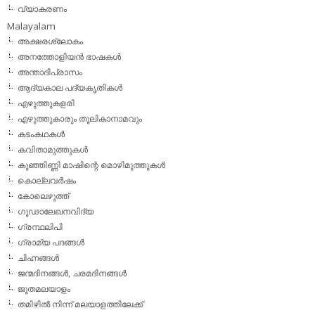
വ്യാകരണം
Malayalam
അക്ഷരശ്ലോകം
അനത്തോളിയന്‍ ഭാഷകള്‍
അന്താദിപ്രാസം
ആദ്യകാല പദ്യകൃതികള്‍
എഴുത്തുകളരി
എഴുത്തുകാരും തൂലികാനാമവും
കടംകഥകള്‍
കവിതാമുത്തുകള്‍
കുഞ്ഞിണ്ണി മാഷിന്റെ മൊഴിമുത്തുകള്‍
കൊല്ലവര്‍ഷം
കോലെഴുത്ത്
ഗൂഢാലേഖനവിദ്യ
ഗ്രന്ഥലിപി
ഗ്രാമ്യ പദങ്ങള്‍
ചിഹ്നങ്ങള്‍
ജന്മദിനങ്ങള്‍, ചരമദിനങ്ങള്‍
ജൂതമലയാളം
തമിഴില്‍ നിന്ന് മലയാളത്തിലേക്ക്