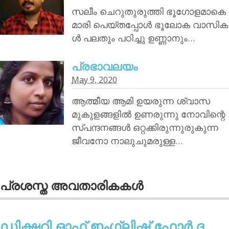
സലീം ചെറുതുരുത്തി ഭൂഗോളമാകെ
മാരി പെയ്തപ്പോൾ ഭൂലോക വാസിക
ൾ പലതും പഠിച്ചു ഉണ്ണാനും…
പ്രഭാവലയം
May 9, 2020
ആത്മീയ ആമി ഉയരുന്ന ശ്വാസ
മുകുളങ്ങളിൽ ഉണരുന്നു നോവിന്റെ
സ്പന്ദനങ്ങൾ ഒറ്റക്കിരുന്നുരുകുന്ന
ജീവനോ നാലുചുമരുള്ള…
പ്രശസ്ത അവതാരികകള്‍
ഡിക്ഷ്ണറി ഓഫ് ഇംഗ്ലിഷ് ഫോര്‍ ദ