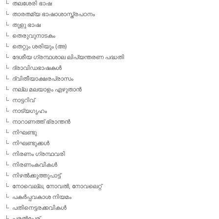
തലശേരി ഭാഷ
താരതമ്യ ഭാഷാശാസ്ത്രപഠനം
തുളു ഭാഷ
തെരുവുനാടകം
തെറ്റും ശരിയും (അ)
ദേശീയ ഗ്രന്ഥശാല ലിപ്യന്തരണ പദ്ധതി
ദ്രാവിഡഭാഷകള്‍
ദ്വിതീയാക്ഷരപ്രാസം
നല്ല മലയാളം എഴുതാന്‍
നാട്ടറിവ്
നാട്യഗൃഹം
നാറാണത്ത് ഭ്രാന്തന്‍
നിഘണ്ടു
നിഘണ്ടുക്കള്‍
നിരണം ഗ്രന്ഥവരി
നിരണംകവികള്‍
നിഴല്‍ക്കുത്തുപാട്ട്
നോവെല്ല, നോവല്‍, നോവലെറ്റ്
പകര്‍പ്പവകാശ നിയമം
പതിനെട്ടരക്കവികള്‍
പരല്‍പ്പേര്