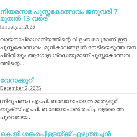
നിയമസഭ പുസ്തകോത്സവം ജനുവരി 7
മുതല്‍ 13 വരെ
January 2, 2026
വായനാപ്രാധാന്യത്തിന്റെ വിളംബരവുമാണ് ഈ
പുസ്തകോത്സവം. മുന്‍കാലങ്ങളില്‍ നേടിയെടുത്ത ജന
പ്രീതിയും ആഗോള ശ്രദ്ധയുമാണ് പുസ്തകോത്സവ
ത്തിന്റെ…
വേറാക്കൂറ്
December 2, 2025
(നിരൂപണം) എം.പി. ബാലഗോപാലന്‍ മാതൃഭൂമി
ബുക്‌സ് എം.പി. ബാലഗോപാല്‍ രചിച്ച വളരെ അ
പൂര്‍വമായ…
കെ.ജി.ശങ്കരപ്പിള്ളയ്ക്ക് എഴുത്തച്ഛന്‍