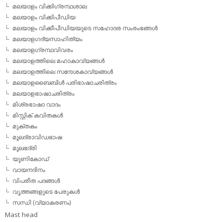
മലയാളം വിക്കിഗ്രന്ഥശാല
മലയാളം വിക്കിപീഡിയ
മലയാളം വിക്കീപീഡിയയുടെ സഹോദര സംരംഭങ്ങള്‍
മലയാളഗദ്യസാഹിത്യം
മലയാളഗ്രന്ഥവിവരം
മലയാളത്തിലെ മഹാകാവ്യങ്ങള്‍
മലയാളത്തിലെ സന്ദേശകാവ്യങ്ങള്‍
മലയാളബൈബിള്‍ പരിഭാഷാചരിത്രം
മലയാളഭാഷാചരിത്രം
മിശ്രഭാഷാ വാദം
മിസ്റ്റിക് കവിതകള്‍
മുക്തകം
മൂലദ്രാവിഡഭാഷ
മൂലഭദ്രി
യൂണികോഡ്
വായനദിനം
വിപരീത പദങ്ങള്‍
വൃത്തങ്ങളുടെ പേരുകള്‍
സന്ധി (വ്യാകരണം)
Mast head