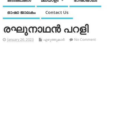
കടംകഥകള്‍
മലയാളം
ഭാഷാജാലം
ഭാഷാ ജാലകം
Contact Us
രഘുനാഥന്‍ പറളി
January 26, 2023
എഴുത്തുകാര്‍
No Comment