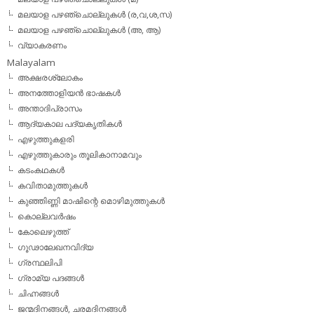
മലയാള പഴഞ്ചൊല്ലുകള്‍ (ര,വ,ശ,സ)
മലയാള പഴഞ്ചൊല്ലുകൾ (അ, ആ)
വ്യാകരണം
Malayalam
അക്ഷരശ്ലോകം
അനത്തോളിയന്‍ ഭാഷകള്‍
അന്താദിപ്രാസം
ആദ്യകാല പദ്യകൃതികള്‍
എഴുത്തുകളരി
എഴുത്തുകാരും തൂലികാനാമവും
കടംകഥകള്‍
കവിതാമുത്തുകള്‍
കുഞ്ഞിണ്ണി മാഷിന്റെ മൊഴിമുത്തുകള്‍
കൊല്ലവര്‍ഷം
കോലെഴുത്ത്
ഗൂഢാലേഖനവിദ്യ
ഗ്രന്ഥലിപി
ഗ്രാമ്യ പദങ്ങള്‍
ചിഹ്നങ്ങള്‍
ജന്മദിനങ്ങള്‍, ചരമദിനങ്ങള്‍