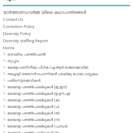
‘മാര്‍ത്താണ്ഡവര്‍മ്മ’ യിലെ കഥാപാത്രങ്ങള്‍
Contact Us
Correction Policy
Diversity Policy
Diversity staffing Report
Home
ഒരായിരം പഴഞ്ചൊല്‍
ഒറ്റപ്പദം
കേരളപാണിനീയം പീഠിക (എ.ആര്‍.രാജരാജവര്‍മ)
തച്ചോളി ഒതേനൻ പൊന്നിയൻ പടയ്‌ക്കു പോയ പാട്ടുകഥ
പതിനെട്ടരക്കവികള്‍
മലയാള പഴഞ്ചൊല്ലുകള്‍ (ഇ,ഈ)
മലയാള പഴഞ്ചൊല്ലുകള്‍ (ഉ,ഊ,എ)
മലയാള പഴഞ്ചൊല്ലുകള്‍ (ക)
മലയാള പഴഞ്ചൊല്ലുകള്‍ (ച)
മലയാള പഴഞ്ചൊല്ലുകള്‍ (ത)
മലയാള പഴഞ്ചൊല്ലുകള്‍ (ന)
മലയാള പഴഞ്ചൊല്ലുകള്‍ (പ,ബ,ഭ)
മലയാള പഴഞ്ചൊല്ലുകള്‍ (മ)