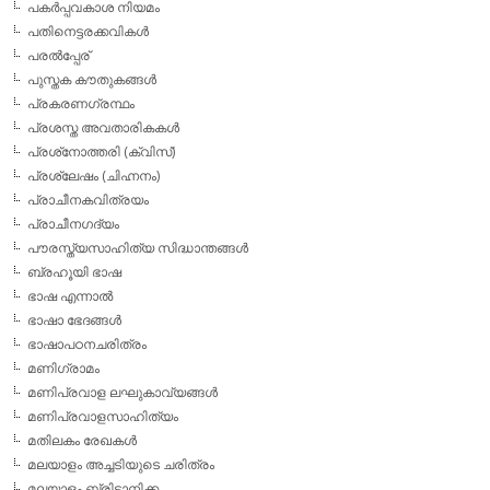
പകര്‍പ്പവകാശ നിയമം
പതിനെട്ടരക്കവികള്‍
പരല്‍പ്പേര്
പുസ്തക കൗതുകങ്ങള്‍
പ്രകരണഗ്രന്ഥം
പ്രശസ്ത അവതാരികകള്‍
പ്രശ്‌നോത്തരി (ക്വിസ്)
പ്രശ്ലേഷം (ചിഹ്നനം)
പ്രാചീനകവിത്രയം
പ്രാചീനഗദ്യം
പൗരസ്ത്യസാഹിത്യ സിദ്ധാന്തങ്ങള്‍
ബ്രഹൂയി ഭാഷ
ഭാഷ എന്നാല്‍
ഭാഷാ ഭേദങ്ങള്‍
ഭാഷാപഠനചരിത്രം
മണിഗ്രാമം
മണിപ്രവാള ലഘുകാവ്യങ്ങള്‍
മണിപ്രവാളസാഹിത്യം
മതിലകം രേഖകള്‍
മലയാളം അച്ചടിയുടെ ചരിത്രം
മലയാളം ബ്രിട്ടാനിക്ക