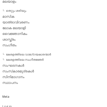
മലയാളം
തെറ്റും ശരിയും
മാസിക
യാത്രാവിവരണം
ലോക മലയാളി
വൈജ്ഞാനികം
ശാസ്ത്രം
സംഗീതം
കേരളത്തിലെ വാഗേ്ഗയകാരന്മാര്‍
കേരളത്തിലെ സംഗീതജ്ഞര്‍
സംഘടനകള്‍
സംസ്‌കാരമുദ്രകള്‍
സിനിമാഗാനം
സ്ഥാപനം
Meta
Log in