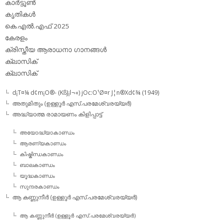
കാര്‍ട്ടൂണ്‍
കൃതികള്‍
കെ.എല്‍.എഫ് 2025
കേരളം
ക്രിസ്തീയ ആരാധനാ ഗാനങ്ങള്‍
ക്ലാസിക്‌
ക്ലാസിക്
d¡T¤¼ d¢m¡O®- (KßJ¡l¬«) jOc:O¹Ø¤r J¦n®Xd¢¾ (1949)
അതുമിതും (ഉള്ളൂര്‍ എസ്.പരമേശ്വരയ്യര്‍)
അദ്ധ്യാത്മ രാമായണം കിളിപ്പാട്ട്‌
അയോദ്ധ്യാകാണ്ഡം
ആരണ്യകാണ്ഡം
കിഷ്കിന്ധകാണ്ഡം
ബാലകാണ്ഡം
യൂദ്ധകാണ്ഡം
സുന്ദരകാണ്ഡം
ആ കണ്ണുനീര്‍ (ഉള്ളൂര്‍ എസ്.പരമേശ്വരയ്യര്‍)
ആ കണ്ണുനീര്‍ (ഉള്ളൂര്‍ എസ്.പരമേശ്വരയ്യര്‍)