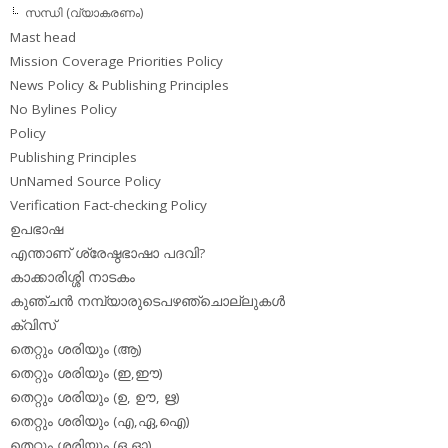
സന്ധി (വ്യാകരണം)
Mast head
Mission Coverage Priorities Policy
News Policy & Publishing Principles
No Bylines Policy
Policy
Publishing Principles
UnNamed Source Policy
Verification Fact-checking Policy
ഉപഭാഷ
എന്താണ് ശ്രേഷ്ഠഭാഷാ പദവി?
കാക്കാരിശ്ശി നാടകം
കുഞ്ചന്‍ നമ്പ്യാരുടെപഴഞ്ചൊല്ലുകള്‍
ക്വിസ്
തെറ്റും ശരിയും (ആ)
തെറ്റും ശരിയും (ഇ,ഈ)
തെറ്റും ശരിയും (ഉ, ഊ, ഋ)
തെറ്റും ശരിയും (എ,ഏ,ഐ)
തെറ്റും ശരിയും (ഒ,ഓ)