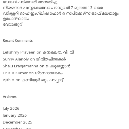
ഡോ.വി.പദ്മാവതി അന്തരിച്ചു
നിയമസഭ പുസ്തകോത്സവം ജനുവരി 7 മുതല്‍ 13 വരെ
ഡിക്ഷ്ണറി ഓഫ് ഇംഗ്ലിഷ് ഫോര്‍ ദ സ്പീക്കേഴ്‌സ് ഓഫ് മലയാളം
ഉപോദ്ഘാതം
വേറാക്കൂറ്
Recent Comments
Lekshmy Praveen
on
കനകലത. വി. വി
Sunny Alanoly
on
ജീവിതചിന്തകള്‍
Shaju Eranjamanna
on
പെരുമണ്ണാന്‍
Dr K A Kumar
on
ഗ്രന്ഥാലോകം
Ajith A
on
കണ്ടിയൂര്‍ മറ്റം പടപ്പാട്ട്‌
Archives
July 2026
January 2026
December 2025