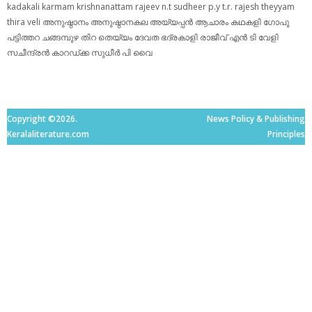
kadakali
karmam
krishnanattam
rajeev n.t
sudheer p.y
t.r. rajesh
theyyam
thira
veli
അനുഷ്ഠാനം
അനുഷ്ഠാനകല
അയ്യപ്പന്‍
ആചാരം
കഥകളി
ഗോപു
പട്ടിത്തറ
ചങ്ങമ്പുഴ
തിറ
തെയ്യം
ദേവത
ഭദ്രകാളി
രാജീവ് എൻ ടി
വേളി
സചീന്ദ്രന്‍ കാറഡ്ക്ക
സുധീര്‍ പി വൈ
Copyright ©2026.
News Policy & Publishing
Keralaliterature.com
Principles