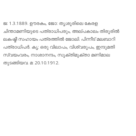
ജ: 1.3.1889. ഊരകം, ജോ: തൃശൂരിലെ കേരള
ചിന്താമണിയുടെ പത്രാധിപരും, അല്പകാലം തിരൂരില്‍
ലകഷ്മീ സഹായം പത്രത്തില്‍ ജോലി. പിന്നീട് മലബാറി
പത്രാധിപര്‍. കൃ: ഒരു വിലാപം, വിശ്വരൂപം, ഇന്ദുമതി
സ്വയംവരം, നാശാനന്ദം, സൂക്തിമുക്താ മണിമാല
തുടങ്ങിയവ. മ: 20.10.1912.