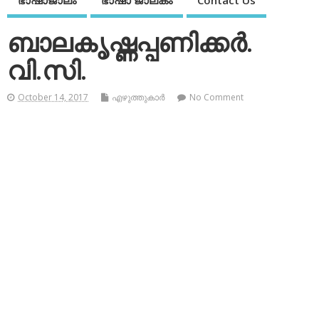
ഭാഷാജാലം
ഭാഷാ ജാലകം
Contact Us
ബാലകൃഷ്ണപ്പണിക്കര്‍.
വി.സി.
October 14, 2017
എഴുത്തുകാര്‍
No Comment