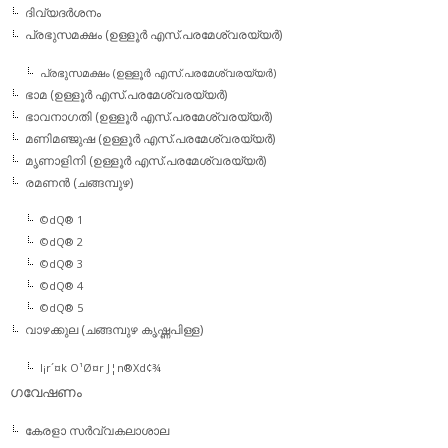
ദിവ്യദര്‍ശനം
പ്രഭുസമക്ഷം (ഉള്ളൂര്‍ എസ്.പരമേശ്വരയ്യര്‍)
പ്രഭുസമക്ഷം (ഉള്ളൂര്‍ എസ്.പരമേശ്വരയ്യര്‍)
ഭാമ (ഉള്ളൂര്‍ എസ്.പരമേശ്വരയ്യര്‍)
ഭാവനാഗതി (ഉള്ളൂര്‍ എസ്.പരമേശ്വരയ്യര്‍)
മണിമഞ്ജുഷ (ഉള്ളൂര്‍ എസ്.പരമേശ്വരയ്യര്‍)
മൃണാളിനി (ഉള്ളൂര്‍ എസ്.പരമേശ്വരയ്യര്‍)
രമണന്‍ (ചങ്ങമ്പുഴ)
©dQ® 1
©dQ® 2
©dQ® 3
©dQ® 4
©dQ® 5
വാഴക്കുല (ചങ്ങമ്പുഴ കൃഷ്ണപിള്ള)
l¡r´¤k O¹Ø¤r J¦n®Xd¢¾
ഗവേഷണം
കേരളാ സര്‍വ്വകലാശാല