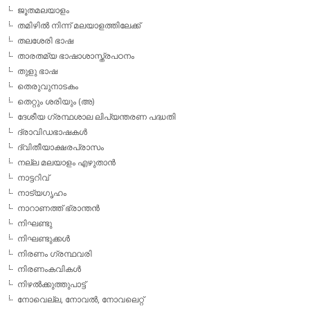
ജൂതമലയാളം
തമിഴില്‍ നിന്ന് മലയാളത്തിലേക്ക്
തലശേരി ഭാഷ
താരതമ്യ ഭാഷാശാസ്ത്രപഠനം
തുളു ഭാഷ
തെരുവുനാടകം
തെറ്റും ശരിയും (അ)
ദേശീയ ഗ്രന്ഥശാല ലിപ്യന്തരണ പദ്ധതി
ദ്രാവിഡഭാഷകള്‍
ദ്വിതീയാക്ഷരപ്രാസം
നല്ല മലയാളം എഴുതാന്‍
നാട്ടറിവ്
നാട്യഗൃഹം
നാറാണത്ത് ഭ്രാന്തന്‍
നിഘണ്ടു
നിഘണ്ടുക്കള്‍
നിരണം ഗ്രന്ഥവരി
നിരണംകവികള്‍
നിഴല്‍ക്കുത്തുപാട്ട്
നോവെല്ല, നോവല്‍, നോവലെറ്റ്