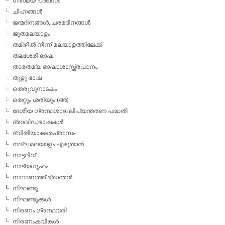
ഗ്രാമ്യ പദങ്ങള്‍
ചിഹ്നങ്ങള്‍
ജന്മദിനങ്ങള്‍, ചരമദിനങ്ങള്‍
ജൂതമലയാളം
തമിഴില്‍ നിന്ന് മലയാളത്തിലേക്ക്
തലശേരി ഭാഷ
താരതമ്യ ഭാഷാശാസ്ത്രപഠനം
തുളു ഭാഷ
തെരുവുനാടകം
തെറ്റും ശരിയും (അ)
ദേശീയ ഗ്രന്ഥശാല ലിപ്യന്തരണ പദ്ധതി
ദ്രാവിഡഭാഷകള്‍
ദ്വിതീയാക്ഷരപ്രാസം
നല്ല മലയാളം എഴുതാന്‍
നാട്ടറിവ്
നാട്യഗൃഹം
നാറാണത്ത് ഭ്രാന്തന്‍
നിഘണ്ടു
നിഘണ്ടുക്കള്‍
നിരണം ഗ്രന്ഥവരി
നിരണംകവികള്‍