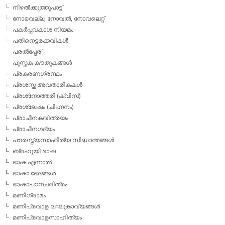
നിഴല്‍ക്കുത്തുപാട്ട്
നോവെല്ല, നോവല്‍, നോവലെറ്റ്
പകര്‍പ്പവകാശ നിയമം
പതിനെട്ടരക്കവികള്‍
പരല്‍പ്പേര്
പുസ്തക കൗതുകങ്ങള്‍
പ്രകരണഗ്രന്ഥം
പ്രശസ്ത അവതാരികകള്‍
പ്രശ്‌നോത്തരി (ക്വിസ്)
പ്രശ്ലേഷം (ചിഹ്നനം)
പ്രാചീനകവിത്രയം
പ്രാചീനഗദ്യം
പൗരസ്ത്യസാഹിത്യ സിദ്ധാന്തങ്ങള്‍
ബ്രഹൂയി ഭാഷ
ഭാഷ എന്നാല്‍
ഭാഷാ ഭേദങ്ങള്‍
ഭാഷാപഠനചരിത്രം
മണിഗ്രാമം
മണിപ്രവാള ലഘുകാവ്യങ്ങള്‍
മണിപ്രവാളസാഹിത്യം