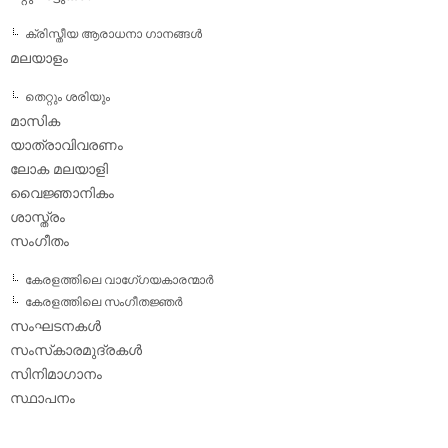
ക്രിസ്തീയ ആരാധനാ ഗാനങ്ങള്‍
മലയാളം
തെറ്റും ശരിയും
മാസിക
യാത്രാവിവരണം
ലോക മലയാളി
വൈജ്ഞാനികം
ശാസ്ത്രം
സംഗീതം
കേരളത്തിലെ വാഗേ്ഗയകാരന്മാര്‍
കേരളത്തിലെ സംഗീതജ്ഞര്‍
സംഘടനകള്‍
സംസ്‌കാരമുദ്രകള്‍
സിനിമാഗാനം
സ്ഥാപനം