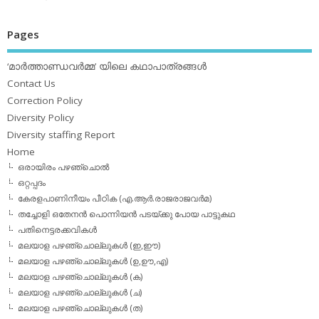
Pages
‘മാര്‍ത്താണ്ഡവര്‍മ്മ’ യിലെ കഥാപാത്രങ്ങള്‍
Contact Us
Correction Policy
Diversity Policy
Diversity staffing Report
Home
ഒരായിരം പഴഞ്ചൊല്‍
ഒറ്റപ്പദം
കേരളപാണിനീയം പീഠിക (എ.ആര്‍.രാജരാജവര്‍മ)
തച്ചോളി ഒതേനൻ പൊന്നിയൻ പടയ്‌ക്കു പോയ പാട്ടുകഥ
പതിനെട്ടരക്കവികള്‍
മലയാള പഴഞ്ചൊല്ലുകള്‍ (ഇ,ഈ)
മലയാള പഴഞ്ചൊല്ലുകള്‍ (ഉ,ഊ,എ)
മലയാള പഴഞ്ചൊല്ലുകള്‍ (ക)
മലയാള പഴഞ്ചൊല്ലുകള്‍ (ച)
മലയാള പഴഞ്ചൊല്ലുകള്‍ (ത)