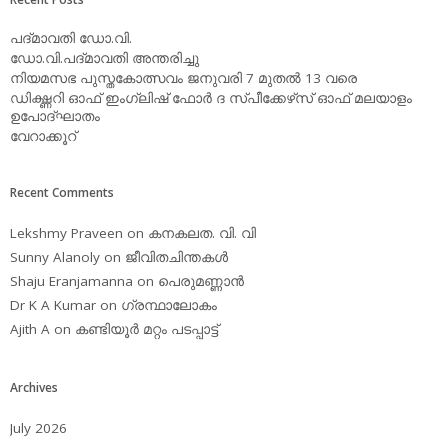
പദ്മാവതി ഡോ.വി.
ഡോ.വി.പദ്മാവതി അന്തരിച്ചു
നിയമസഭ പുസ്തകോത്സവം ജനുവരി 7 മുതല്‍ 13 വരെ
ഡിക്ഷ്ണറി ഓഫ് ഇംഗ്ലിഷ് ഫോര്‍ ദ സ്പീക്കേഴ്‌സ് ഓഫ് മലയാളം
ഉപോദ്ഘാതം
വേറാക്കൂറ്
Recent Comments
Lekshmy Praveen
on
കനകലത. വി. വി
Sunny Alanoly
on
ജീവിതചിന്തകള്‍
Shaju Eranjamanna
on
പെരുമണ്ണാന്‍
Dr K A Kumar
on
ഗ്രന്ഥാലോകം
Ajith A
on
കണ്ടിയൂര്‍ മറ്റം പടപ്പാട്ട്‌
Archives
July 2026