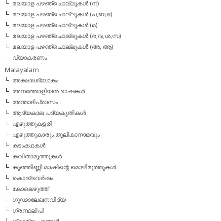
മലയാള പഴഞ്ചൊല്ലുകള്‍ (ന)
മലയാള പഴഞ്ചൊല്ലുകള്‍ (പ,ബ,ഭ)
മലയാള പഴഞ്ചൊല്ലുകള്‍ (മ)
മലയാള പഴഞ്ചൊല്ലുകള്‍ (ര,വ,ശ,സ)
മലയാള പഴഞ്ചൊല്ലുകൾ (അ, ആ)
വ്യാകരണം
Malayalam
അക്ഷരശ്ലോകം
അനത്തോളിയന്‍ ഭാഷകള്‍
അന്താദിപ്രാസം
ആദ്യകാല പദ്യകൃതികള്‍
എഴുത്തുകളരി
എഴുത്തുകാരും തൂലികാനാമവും
കടംകഥകള്‍
കവിതാമുത്തുകള്‍
കുഞ്ഞിണ്ണി മാഷിന്റെ മൊഴിമുത്തുകള്‍
കൊല്ലവര്‍ഷം
കോലെഴുത്ത്
ഗൂഢാലേഖനവിദ്യ
ഗ്രന്ഥലിപി