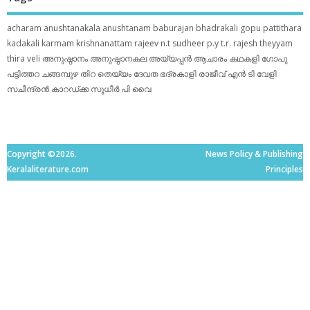
acharam
anushtanakala
anushtanam
baburajan
bhadrakali
gopu pattithara
kadakali
karmam
krishnanattam
rajeev n.t
sudheer p.y
t.r. rajesh
theyyam
thira
veli
അനുഷ്ഠാനം
അനുഷ്ഠാനകല
അയ്യപ്പന്‍
ആചാരം
കഥകളി
ഗോപു
പട്ടിത്തറ
ചങ്ങമ്പുഴ
തിറ
തെയ്യം
ദേവത
ഭദ്രകാളി
രാജീവ് എൻ ടി
വേളി
സചീന്ദ്രന്‍ കാറഡ്ക്ക
സുധീര്‍ പി വൈ
Copyright ©2026.
News Policy & Publishing
Keralaliterature.com
Principles