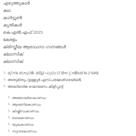
എഴുത്തുകാര്‍
കഥ
കാര്‍ട്ടൂണ്‍
കൃതികള്‍
കെ.എല്‍.എഫ് 2025
കേരളം
ക്രിസ്തീയ ആരാധനാ ഗാനങ്ങള്‍
ക്ലാസിക്‌
ക്ലാസിക്
d¡T¤¼ d¢m¡O®- (KßJ¡l¬«) jOc:O¹Ø¤r J¦n®Xd¢¾ (1949)
അതുമിതും (ഉള്ളൂര്‍ എസ്.പരമേശ്വരയ്യര്‍)
അദ്ധ്യാത്മ രാമായണം കിളിപ്പാട്ട്‌
അയോദ്ധ്യാകാണ്ഡം
ആരണ്യകാണ്ഡം
കിഷ്കിന്ധകാണ്ഡം
ബാലകാണ്ഡം
യൂദ്ധകാണ്ഡം
സുന്ദരകാണ്ഡം