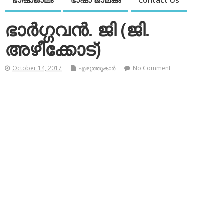
ഭാഷാജാലം
ഭാഷാ ജാലകം
Contact Us
ഭാര്‍ഗ്ഗവന്‍. ജി (ജി.
അഴീക്കോട്)
October 14, 2017
എഴുത്തുകാര്‍
No Comment