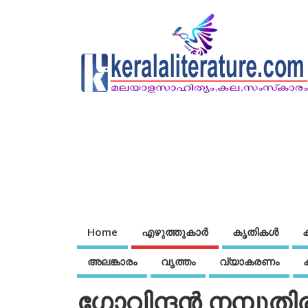
Home
എഴുത്തുകാര്‍
കൃതികൾ
അലങ്കാരം
വൃത്തം
വ്യാകരണം
ഗോവിന്ദന്‍ നമ്പൂതി