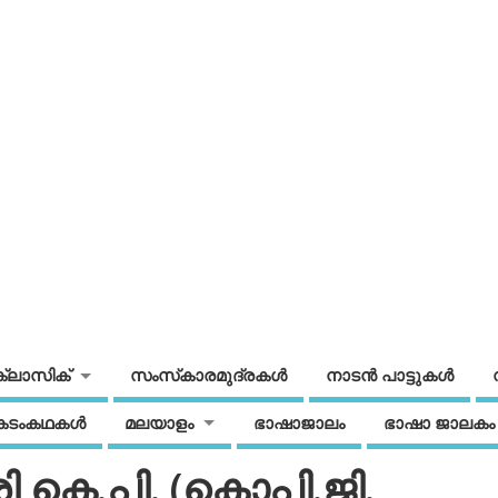
ക്ലാസിക്
സംസ്‌കാരമുദ്രകള്‍
നാടന്‍ പാട്ടുകള്‍
കടംകഥകള്‍
മലയാളം
ഭാഷാജാലം
ഭാഷാ ജാലകം
രി കെ.പി. (കൊപി.ജി.