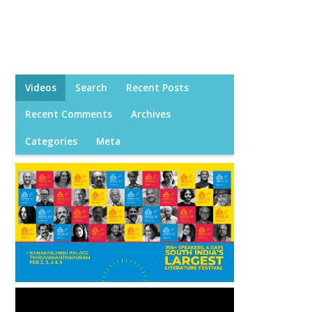
Videos
Search
Recent Posts
Recent Comments
Archives
Categories
Meta