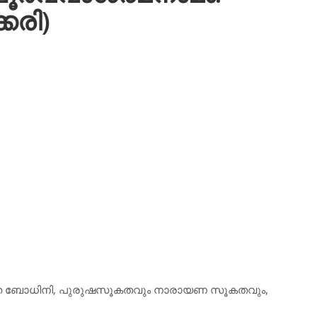
കരി)
ാമൃത ബോധിനി, പുരുഷസൂകതവും നാരായണ സൂകതവും,