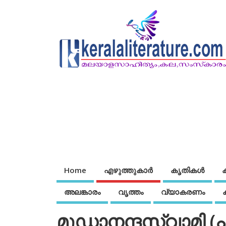
Home
എഴുത്തുകാര്‍
കൃതികൾ
അലങ്കാരം
വൃത്തം
വ്യാകരണം
മൂഡാനന്ദസ്വാമി (പ