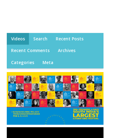
Videos
Search
Recent Posts
Recent Comments
Archives
Categories
Meta