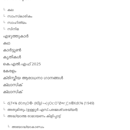
കല
സാംസ്‌കാരികം
സാഹിത്യം
സിനിമ
എഴുത്തുകാര്‍
കഥ
കാര്‍ട്ടൂണ്‍
കൃതികള്‍
കെ.എല്‍.എഫ് 2025
കേരളം
ക്രിസ്തീയ ആരാധനാ ഗാനങ്ങള്‍
ക്ലാസിക്‌
ക്ലാസിക്
d¡T¤¼ d¢m¡O®- (KßJ¡l¬«) jOc:O¹Ø¤r J¦n®Xd¢¾ (1949)
അതുമിതും (ഉള്ളൂര്‍ എസ്.പരമേശ്വരയ്യര്‍)
അദ്ധ്യാത്മ രാമായണം കിളിപ്പാട്ട്‌
അയോദ്ധ്യാകാണ്ഡം