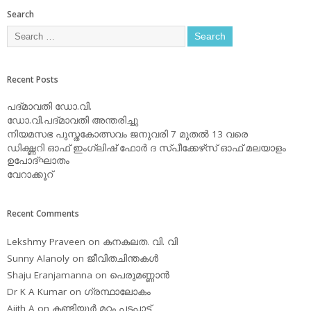
Search
Recent Posts
പദ്മാവതി ഡോ.വി.
ഡോ.വി.പദ്മാവതി അന്തരിച്ചു
നിയമസഭ പുസ്തകോത്സവം ജനുവരി 7 മുതല്‍ 13 വരെ
ഡിക്ഷ്ണറി ഓഫ് ഇംഗ്ലിഷ് ഫോര്‍ ദ സ്പീക്കേഴ്‌സ് ഓഫ് മലയാളം
ഉപോദ്ഘാതം
വേറാക്കൂറ്
Recent Comments
Lekshmy Praveen
on
കനകലത. വി. വി
Sunny Alanoly
on
ജീവിതചിന്തകള്‍
Shaju Eranjamanna
on
പെരുമണ്ണാന്‍
Dr K A Kumar
on
ഗ്രന്ഥാലോകം
Ajith A
on
കണ്ടിയൂര്‍ മറ്റം പടപ്പാട്ട്‌