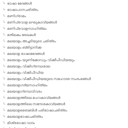
ഭാഷാ ഭേദങ്ങള്‍
ഭാഷാപഠനചരിത്രം
മണിഗ്രാമം
മണിപ്രവാള ലഘുകാവ്യങ്ങള്‍
മണിപ്രവാളസാഹിത്യം
മതിലകം രേഖകള്‍
മലയാളം അച്ചടിയുടെ ചരിത്രം
മലയാളം ബ്രിട്ടാനിക്ക
മലയാള ഭാഷാഭേദങ്ങള്‍
മലയാളം യൂണിക്കോഡും വിക്കീപീഡിയയും
മലയാളം വിക്കിഗ്രന്ഥശാല
മലയാളം വിക്കിപീഡിയ
മലയാളം വിക്കീപീഡിയയുടെ സഹോദര സംരംഭങ്ങള്‍
മലയാളഗദ്യസാഹിത്യം
മലയാളഗ്രന്ഥവിവരം
മലയാളത്തിലെ മഹാകാവ്യങ്ങള്‍
മലയാളത്തിലെ സന്ദേശകാവ്യങ്ങള്‍
മലയാളബൈബിള്‍ പരിഭാഷാചരിത്രം
മലയാളഭാഷാചരിത്രം
മിശ്രഭാഷാ വാദം