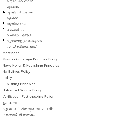
മിസ്റ്റിക് കവിതകള്‍
മുക്തകം
മൂലദ്രാവിഡഭാഷ
മൂലഭദ്രി
യൂണികോഡ്
വായനദിനം
വിപരീത പദങ്ങള്‍
വൃത്തങ്ങളുടെ പേരുകള്‍
സന്ധി (വ്യാകരണം)
Mast head
Mission Coverage Priorities Policy
News Policy & Publishing Principles
No Bylines Policy
Policy
Publishing Principles
UnNamed Source Policy
Verification Fact-checking Policy
ഉപഭാഷ
എന്താണ് ശ്രേഷ്ഠഭാഷാ പദവി?
കാക്കാരിശ്ശി നാടകം