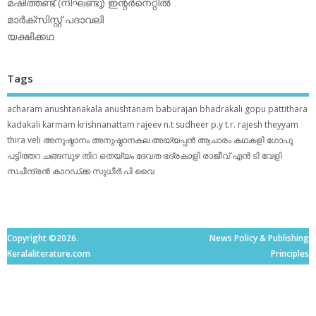
മഷിത്തണ്ട് (നിഘണ്ടു) ഇന്റര്‍നെറ്റില്‍
മാര്‍ക്‌സിസ്റ്റ് പദാവലി
യക്ഷിക്കഥ
Tags
acharam
anushtanakala
anushtanam
baburajan
bhadrakali
gopu pattithara
kadakali
karmam
krishnanattam
rajeev n.t
sudheer p.y
t.r. rajesh
theyyam
thira
veli
അനുഷ്ഠാനം
അനുഷ്ഠാനകല
അയ്യപ്പന്‍
ആചാരം
കഥകളി
ഗോപു
പട്ടിത്തറ
ചങ്ങമ്പുഴ
തിറ
തെയ്യം
ദേവത
ഭദ്രകാളി
രാജീവ് എൻ ടി
വേളി
സചീന്ദ്രന്‍ കാറഡ്ക്ക
സുധീര്‍ പി വൈ
Copyright ©2026.
News Policy & Publishing
Keralaliterature.com
Principles