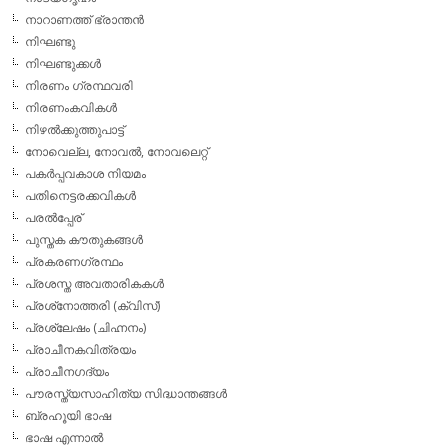
നാറാണത്ത് ഭ്രാന്തന്‍
നിഘണ്ടു
നിഘണ്ടുക്കള്‍
നിരണം ഗ്രന്ഥവരി
നിരണംകവികള്‍
നിഴല്‍ക്കുത്തുപാട്ട്
നോവെല്ല, നോവല്‍, നോവലെറ്റ്
പകര്‍പ്പവകാശ നിയമം
പതിനെട്ടരക്കവികള്‍
പരല്‍പ്പേര്
പുസ്തക കൗതുകങ്ങള്‍
പ്രകരണഗ്രന്ഥം
പ്രശസ്ത അവതാരികകള്‍
പ്രശ്‌നോത്തരി (ക്വിസ്)
പ്രശ്ലേഷം (ചിഹ്നനം)
പ്രാചീനകവിത്രയം
പ്രാചീനഗദ്യം
പൗരസ്ത്യസാഹിത്യ സിദ്ധാന്തങ്ങള്‍
ബ്രഹൂയി ഭാഷ
ഭാഷ എന്നാല്‍