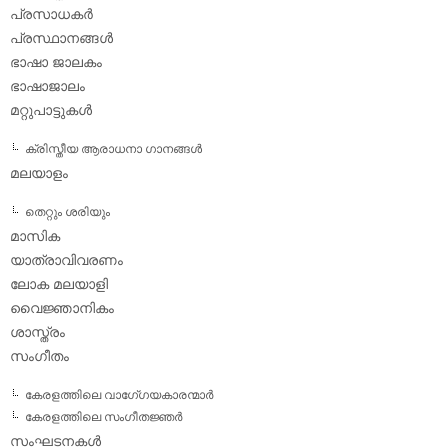
പ്രസാധകര്‍
പ്രസ്ഥാനങ്ങള്‍
ഭാഷാ ജാലകം
ഭാഷാജാലം
മറ്റുപാട്ടുകള്‍
ക്രിസ്തീയ ആരാധനാ ഗാനങ്ങള്‍
മലയാളം
തെറ്റും ശരിയും
മാസിക
യാത്രാവിവരണം
ലോക മലയാളി
വൈജ്ഞാനികം
ശാസ്ത്രം
സംഗീതം
കേരളത്തിലെ വാഗേ്ഗയകാരന്മാര്‍
കേരളത്തിലെ സംഗീതജ്ഞര്‍
സംഘടനകള്‍