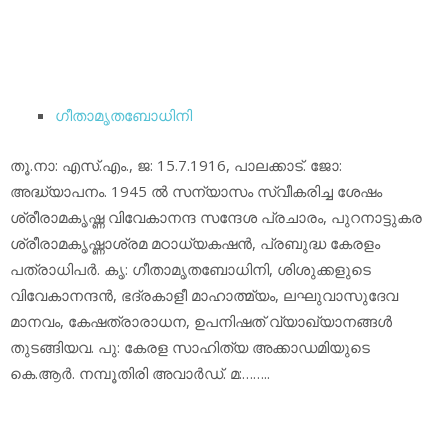
ഗീതാമൃതബോധിനി
തൂ.നാ: എസ്.എം., ജ: 15.7.1916, പാലക്കാട്. ജോ:
അദ്ധ്യാപനം. 1945 ല്‍ സന്യാസം സ്വീകരിച്ച ശേഷം
ശ്രീരാമകൃഷ്ണ വിവേകാനന്ദ സന്ദേശ പ്രചാരം, പുറനാട്ടുകര
ശ്രീരാമകൃഷ്ണാശ്രമ മഠാധ്യകഷന്‍, പ്രബുദ്ധ കേരളം
പത്രാധിപര്‍. കൃ: ഗീതാമൃതബോധിനി, ശിശുക്കളുടെ
വിവേകാനന്ദന്‍, ഭദ്രകാളീ മാഹാത്മ്യം, ലഘുവാസുദേവ
മാനവം, കേഷത്രാരാധന, ഉപനിഷത് വ്യാഖ്യാനങ്ങള്‍
തുടങ്ങിയവ. പു: കേരള സാഹിത്യ അക്കാഡമിയുടെ
കെ.ആര്‍. നമ്പൂതിരി അവാര്‍ഡ്. മ:……..