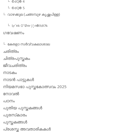
©dQ® 4
©dQ® 5
വാഴക്കുല (ചങ്ങമ്പുഴ കൃഷ്ണപിള്ള)
l¡r´¤k O¹Ø¤r J¦n®Xd¢¾
ഗവേഷണം
കേരളാ സര്‍വ്വകലാശാല
ചരിത്രം
ചിത്രപുസ്തകം
ജീവചരിത്രം
നാടകം
നാടന്‍ പാട്ടുകള്‍
നിയമസഭാ പുസ്തകോത്സവം 2025
നോവല്‍
പഠനം
പുതിയ പുസ്തകങ്ങള്‍
പുരസ്‌കാരം
പുസ്തകങ്ങള്‍
പ്രശസ്ത അവതാരികകള്‍