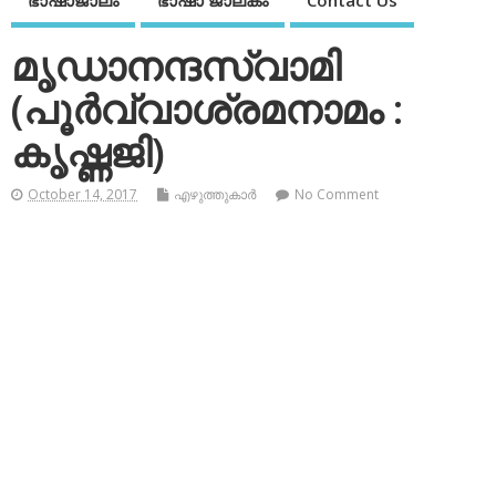
ഭാഷാജാലം
ഭാഷാ ജാലകം
Contact Us
മൃഡാനന്ദസ്വാമി
(പൂര്‍വ്വാശ്രമനാമം :
കൃഷ്ണജി)
October 14, 2017
എഴുത്തുകാര്‍
No Comment