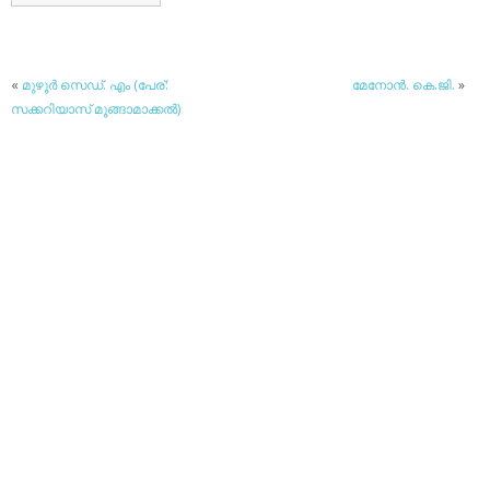
«
മുഴൂര്‍ സെഡ്. എം (പേര്:
മേനോന്‍. കെ.ജി.
»
സക്കറിയാസ് മൂങ്ങാമാക്കല്‍)