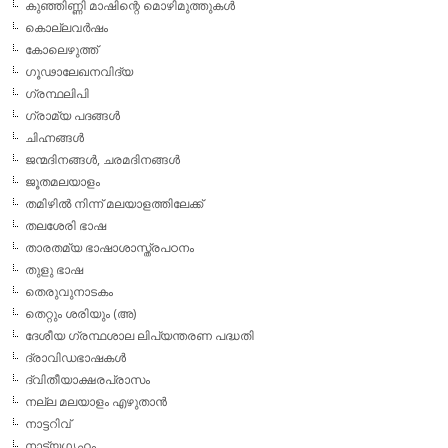
കുഞ്ഞിണ്ണി മാഷിന്റെ മൊഴിമുത്തുകള്‍
കൊല്ലവര്‍ഷം
കോലെഴുത്ത്
ഗൂഢാലേഖനവിദ്യ
ഗ്രന്ഥലിപി
ഗ്രാമ്യ പദങ്ങള്‍
ചിഹ്നങ്ങള്‍
ജന്മദിനങ്ങള്‍, ചരമദിനങ്ങള്‍
ജൂതമലയാളം
തമിഴില്‍ നിന്ന് മലയാളത്തിലേക്ക്
തലശേരി ഭാഷ
താരതമ്യ ഭാഷാശാസ്ത്രപഠനം
തുളു ഭാഷ
തെരുവുനാടകം
തെറ്റും ശരിയും (അ)
ദേശീയ ഗ്രന്ഥശാല ലിപ്യന്തരണ പദ്ധതി
ദ്രാവിഡഭാഷകള്‍
ദ്വിതീയാക്ഷരപ്രാസം
നല്ല മലയാളം എഴുതാന്‍
നാട്ടറിവ്
നാട്യഗൃഹം