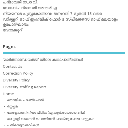
പദ്മാവതി ഡോ.വി.
ഡോ.വി.പദ്മാവതി അന്തരിച്ചു
നിയമസഭ പുസ്തകോത്സവം ജനുവരി 7 മുതല്‍ 13 വരെ
ഡിക്ഷ്ണറി ഓഫ് ഇംഗ്ലിഷ് ഫോര്‍ ദ സ്പീക്കേഴ്‌സ് ഓഫ് മലയാളം
ഉപോദ്ഘാതം
വേറാക്കൂറ്
Pages
‘മാര്‍ത്താണ്ഡവര്‍മ്മ’ യിലെ കഥാപാത്രങ്ങള്‍
Contact Us
Correction Policy
Diversity Policy
Diversity staffing Report
Home
ഒരായിരം പഴഞ്ചൊല്‍
ഒറ്റപ്പദം
കേരളപാണിനീയം പീഠിക (എ.ആര്‍.രാജരാജവര്‍മ)
തച്ചോളി ഒതേനൻ പൊന്നിയൻ പടയ്‌ക്കു പോയ പാട്ടുകഥ
പതിനെട്ടരക്കവികള്‍