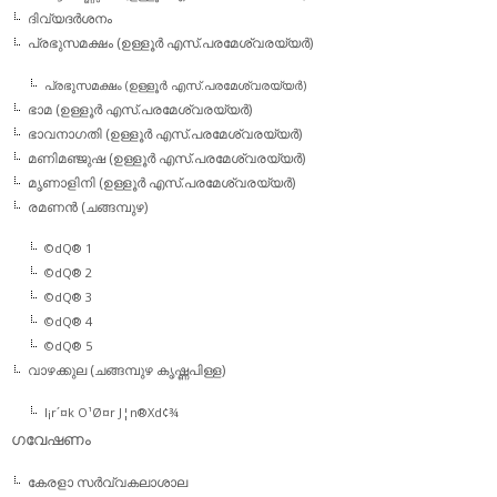
ദിവ്യദര്‍ശനം
പ്രഭുസമക്ഷം (ഉള്ളൂര്‍ എസ്.പരമേശ്വരയ്യര്‍)
പ്രഭുസമക്ഷം (ഉള്ളൂര്‍ എസ്.പരമേശ്വരയ്യര്‍)
ഭാമ (ഉള്ളൂര്‍ എസ്.പരമേശ്വരയ്യര്‍)
ഭാവനാഗതി (ഉള്ളൂര്‍ എസ്.പരമേശ്വരയ്യര്‍)
മണിമഞ്ജുഷ (ഉള്ളൂര്‍ എസ്.പരമേശ്വരയ്യര്‍)
മൃണാളിനി (ഉള്ളൂര്‍ എസ്.പരമേശ്വരയ്യര്‍)
രമണന്‍ (ചങ്ങമ്പുഴ)
©dQ® 1
©dQ® 2
©dQ® 3
©dQ® 4
©dQ® 5
വാഴക്കുല (ചങ്ങമ്പുഴ കൃഷ്ണപിള്ള)
l¡r´¤k O¹Ø¤r J¦n®Xd¢¾
ഗവേഷണം
കേരളാ സര്‍വ്വകലാശാല