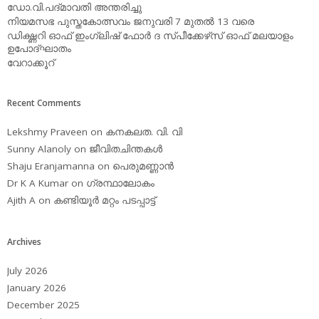
ഡോ.വി.പദ്മാവതി അന്തരിച്ചു
നിയമസഭ പുസ്തകോത്സവം ജനുവരി 7 മുതല്‍ 13 വരെ
ഡിക്ഷ്ണറി ഓഫ് ഇംഗ്ലിഷ് ഫോര്‍ ദ സ്പീക്കേഴ്‌സ് ഓഫ് മലയാളം
ഉപോദ്ഘാതം
വേറാക്കൂറ്
Recent Comments
Lekshmy Praveen
on
കനകലത. വി. വി
Sunny Alanoly
on
ജീവിതചിന്തകള്‍
Shaju Eranjamanna
on
പെരുമണ്ണാന്‍
Dr K A Kumar
on
ഗ്രന്ഥാലോകം
Ajith A
on
കണ്ടിയൂര്‍ മറ്റം പടപ്പാട്ട്‌
Archives
July 2026
January 2026
December 2025