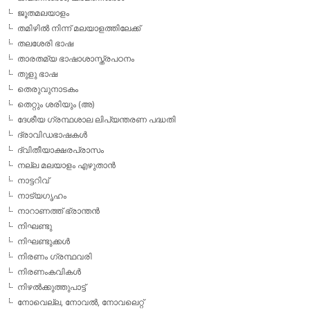
ജൂതമലയാളം
തമിഴില്‍ നിന്ന് മലയാളത്തിലേക്ക്
തലശേരി ഭാഷ
താരതമ്യ ഭാഷാശാസ്ത്രപഠനം
തുളു ഭാഷ
തെരുവുനാടകം
തെറ്റും ശരിയും (അ)
ദേശീയ ഗ്രന്ഥശാല ലിപ്യന്തരണ പദ്ധതി
ദ്രാവിഡഭാഷകള്‍
ദ്വിതീയാക്ഷരപ്രാസം
നല്ല മലയാളം എഴുതാന്‍
നാട്ടറിവ്
നാട്യഗൃഹം
നാറാണത്ത് ഭ്രാന്തന്‍
നിഘണ്ടു
നിഘണ്ടുക്കള്‍
നിരണം ഗ്രന്ഥവരി
നിരണംകവികള്‍
നിഴല്‍ക്കുത്തുപാട്ട്
നോവെല്ല, നോവല്‍, നോവലെറ്റ്