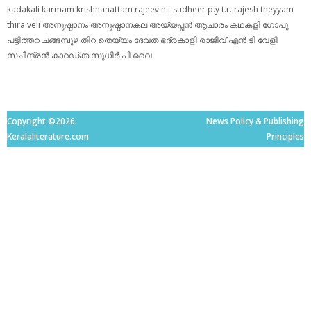
kadakali
karmam
krishnanattam
rajeev n.t
sudheer p.y
t.r. rajesh
theyyam
thira
veli
അനുഷ്ഠാനം
അനുഷ്ഠാനകല
അയ്യപ്പന്‍
ആചാരം
കഥകളി
ഗോപു
പട്ടിത്തറ
ചങ്ങമ്പുഴ
തിറ
തെയ്യം
ദേവത
ഭദ്രകാളി
രാജീവ് എൻ ടി
വേളി
സചീന്ദ്രന്‍ കാറഡ്ക്ക
സുധീര്‍ പി വൈ
Copyright ©2026.
News Policy & Publishing
Keralaliterature.com
Principles