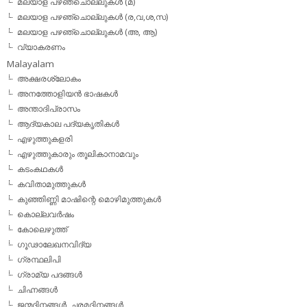
മലയാള പഴഞ്ചൊല്ലുകള്‍ (മ)
മലയാള പഴഞ്ചൊല്ലുകള്‍ (ര,വ,ശ,സ)
മലയാള പഴഞ്ചൊല്ലുകൾ (അ, ആ)
വ്യാകരണം
Malayalam
അക്ഷരശ്ലോകം
അനത്തോളിയന്‍ ഭാഷകള്‍
അന്താദിപ്രാസം
ആദ്യകാല പദ്യകൃതികള്‍
എഴുത്തുകളരി
എഴുത്തുകാരും തൂലികാനാമവും
കടംകഥകള്‍
കവിതാമുത്തുകള്‍
കുഞ്ഞിണ്ണി മാഷിന്റെ മൊഴിമുത്തുകള്‍
കൊല്ലവര്‍ഷം
കോലെഴുത്ത്
ഗൂഢാലേഖനവിദ്യ
ഗ്രന്ഥലിപി
ഗ്രാമ്യ പദങ്ങള്‍
ചിഹ്നങ്ങള്‍
ജന്മദിനങ്ങള്‍, ചരമദിനങ്ങള്‍