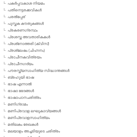
പകര്‍പ്പവകാശ നിയമം
പതിനെട്ടരക്കവികള്‍
പരല്‍പ്പേര്
പുസ്തക കൗതുകങ്ങള്‍
പ്രകരണഗ്രന്ഥം
പ്രശസ്ത അവതാരികകള്‍
പ്രശ്‌നോത്തരി (ക്വിസ്)
പ്രശ്ലേഷം (ചിഹ്നനം)
പ്രാചീനകവിത്രയം
പ്രാചീനഗദ്യം
പൗരസ്ത്യസാഹിത്യ സിദ്ധാന്തങ്ങള്‍
ബ്രഹൂയി ഭാഷ
ഭാഷ എന്നാല്‍
ഭാഷാ ഭേദങ്ങള്‍
ഭാഷാപഠനചരിത്രം
മണിഗ്രാമം
മണിപ്രവാള ലഘുകാവ്യങ്ങള്‍
മണിപ്രവാളസാഹിത്യം
മതിലകം രേഖകള്‍
മലയാളം അച്ചടിയുടെ ചരിത്രം