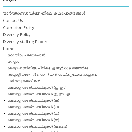
‘മാര്‍ത്താണ്ഡവര്‍മ്മ’ യിലെ കഥാപാത്രങ്ങള്‍
Contact Us
Correction Policy
Diversity Policy
Diversity staffing Report
Home
ഒരായിരം പഴഞ്ചൊല്‍
ഒറ്റപ്പദം
കേരളപാണിനീയം പീഠിക (എ.ആര്‍.രാജരാജവര്‍മ)
തച്ചോളി ഒതേനൻ പൊന്നിയൻ പടയ്‌ക്കു പോയ പാട്ടുകഥ
പതിനെട്ടരക്കവികള്‍
മലയാള പഴഞ്ചൊല്ലുകള്‍ (ഇ,ഈ)
മലയാള പഴഞ്ചൊല്ലുകള്‍ (ഉ,ഊ,എ)
മലയാള പഴഞ്ചൊല്ലുകള്‍ (ക)
മലയാള പഴഞ്ചൊല്ലുകള്‍ (ച)
മലയാള പഴഞ്ചൊല്ലുകള്‍ (ത)
മലയാള പഴഞ്ചൊല്ലുകള്‍ (ന)
മലയാള പഴഞ്ചൊല്ലുകള്‍ (പ,ബ,ഭ)