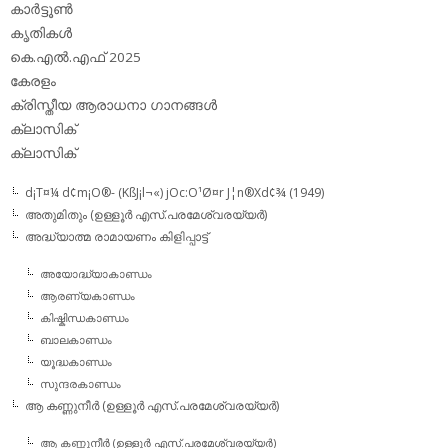
കാര്‍ട്ടൂണ്‍
കൃതികള്‍
കെ.എല്‍.എഫ് 2025
കേരളം
ക്രിസ്തീയ ആരാധനാ ഗാനങ്ങള്‍
ക്ലാസിക്‌
ക്ലാസിക്
d¡T¤¼ d¢m¡O®- (KßJ¡l¬«) jOc:O¹Ø¤r J¦n®Xd¢¾ (1949)
അതുമിതും (ഉള്ളൂര്‍ എസ്.പരമേശ്വരയ്യര്‍)
അദ്ധ്യാത്മ രാമായണം കിളിപ്പാട്ട്‌
അയോദ്ധ്യാകാണ്ഡം
ആരണ്യകാണ്ഡം
കിഷ്കിന്ധകാണ്ഡം
ബാലകാണ്ഡം
യൂദ്ധകാണ്ഡം
സുന്ദരകാണ്ഡം
ആ കണ്ണുനീര്‍ (ഉള്ളൂര്‍ എസ്.പരമേശ്വരയ്യര്‍)
ആ കണ്ണുനീര്‍ (ഉള്ളൂര്‍ എസ്.പരമേശ്വരയ്യര്‍)