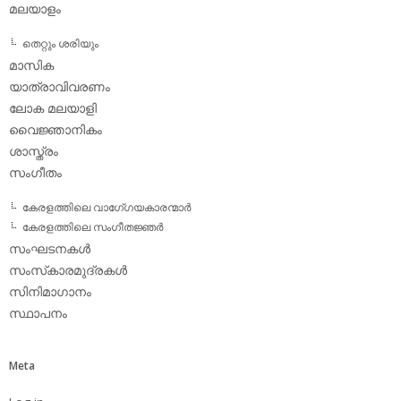
മലയാളം
തെറ്റും ശരിയും
മാസിക
യാത്രാവിവരണം
ലോക മലയാളി
വൈജ്ഞാനികം
ശാസ്ത്രം
സംഗീതം
കേരളത്തിലെ വാഗേ്ഗയകാരന്മാര്‍
കേരളത്തിലെ സംഗീതജ്ഞര്‍
സംഘടനകള്‍
സംസ്‌കാരമുദ്രകള്‍
സിനിമാഗാനം
സ്ഥാപനം
Meta