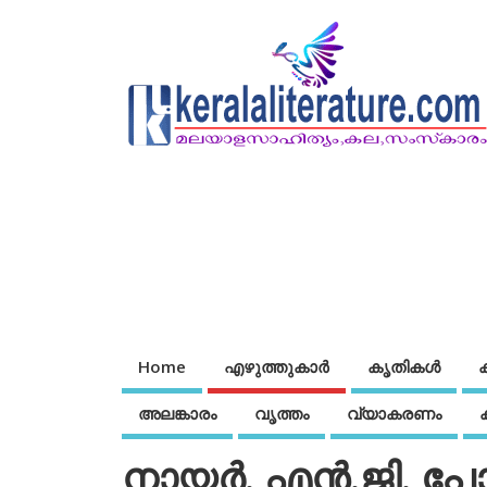
Home
എഴുത്തുകാര്‍
കൃതികൾ
അലങ്കാരം
വൃത്തം
വ്യാകരണം
നായര്‍. എന്‍.ജി. പ