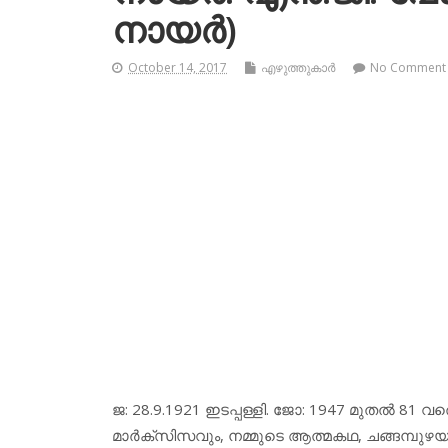
നായര്‍)
October 14, 2017
എഴുത്തുകാര്‍
No Comment
ജ: 28.9.1921 ഇടപ്പള്ളി. ജോ: 1947 മുതല്‍ 81 വരെ 
മാര്‍ക്‌സിസവും, നമ്മുടെ ആത്മകഥ, ചങ്ങമ്പുഴ