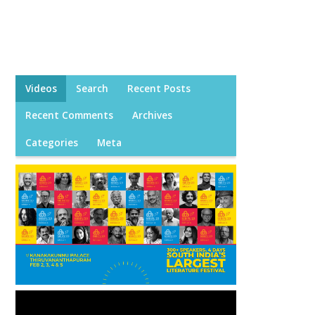
Videos
Search
Recent Posts
Recent Comments
Archives
Categories
Meta