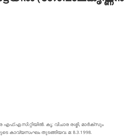
എഫ്.എ.സി.റ്റിയില്‍. കൃ: വിചാര രശ്മി, മാര്‍ക്‌സും
യുടെ കാവ്യസംഘം തുടങ്ങിയവ. മ: 8.3.1998.