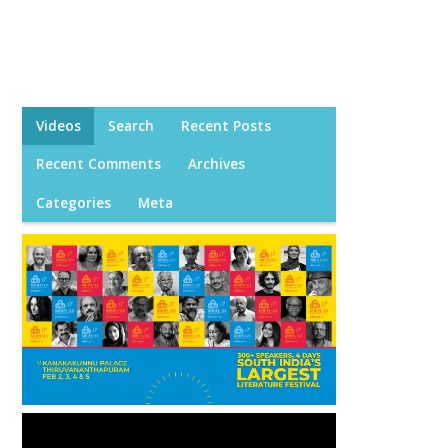
Videos
Search
Recent Posts
Recent Comments
Archives
Categories
Meta