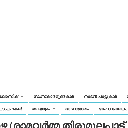
ക്ലാസിക്
സംസ്‌കാരമുദ്രകള്‍
നാടന്‍ പാട്ടുകള്‍
കടംകഥകള്‍
മലയാളം
ഭാഷാജാലം
ഭാഷാ ജാലകം
ുഴ (രാമവര്‍മ്മ തിരുമുലപാട്