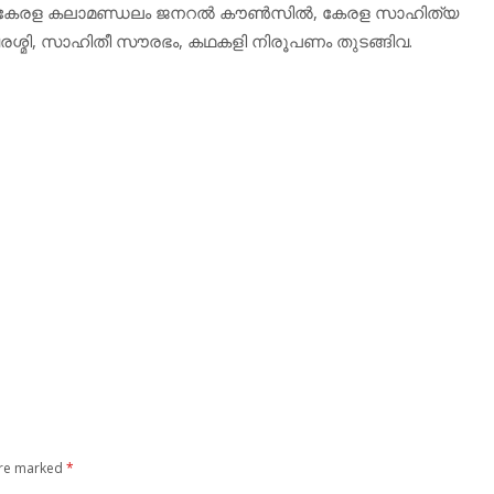
നം, കേരള കലാമണ്ഡലം ജനറല്‍ കൗണ്‍സില്‍, കേരള സാഹിത്യ
രശ്മി, സാഹിതീ സൗരഭം, കഥകളി നിരൂപണം തുടങ്ങിവ.
are marked
*