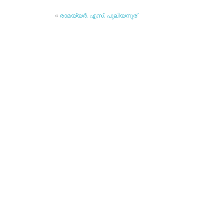
«
രാമയ്യര്‍. എസ്. പുലിയനൂര്