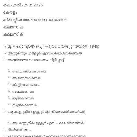
കെ.എല്‍.എഫ് 2025
കേരളം
ക്രിസ്തീയ ആരാധനാ ഗാനങ്ങള്‍
ക്ലാസിക്‌
ക്ലാസിക്
d¡T¤¼ d¢m¡O®- (KßJ¡l¬«) jOc:O¹Ø¤r J¦n®Xd¢¾ (1949)
അതുമിതും (ഉള്ളൂര്‍ എസ്.പരമേശ്വരയ്യര്‍)
അദ്ധ്യാത്മ രാമായണം കിളിപ്പാട്ട്‌
അയോദ്ധ്യാകാണ്ഡം
ആരണ്യകാണ്ഡം
കിഷ്കിന്ധകാണ്ഡം
ബാലകാണ്ഡം
യൂദ്ധകാണ്ഡം
സുന്ദരകാണ്ഡം
ആ കണ്ണുനീര്‍ (ഉള്ളൂര്‍ എസ്.പരമേശ്വരയ്യര്‍)
ആ കണ്ണുനീര്‍ (ഉള്ളൂര്‍ എസ്.പരമേശ്വരയ്യര്‍)
ദിവ്യദര്‍ശനം
പ്രഭുസമക്ഷം (ഉള്ളൂര്‍ എസ്.പരമേശ്വരയ്യര്‍)