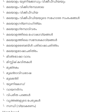
മലയാളം യൂണിക്കോഡും വിക്കീപീഡിയയും
മലയാളം വിക്കിഗ്രന്ഥശാല
മലയാളം വിക്കിപീഡിയ
മലയാളം വിക്കീപീഡിയയുടെ സഹോദര സംരംഭങ്ങള്‍
മലയാളഗദ്യസാഹിത്യം
മലയാളഗ്രന്ഥവിവരം
മലയാളത്തിലെ മഹാകാവ്യങ്ങള്‍
മലയാളത്തിലെ സന്ദേശകാവ്യങ്ങള്‍
മലയാളബൈബിള്‍ പരിഭാഷാചരിത്രം
മലയാളഭാഷാചരിത്രം
മിശ്രഭാഷാ വാദം
മിസ്റ്റിക് കവിതകള്‍
മുക്തകം
മൂലദ്രാവിഡഭാഷ
മൂലഭദ്രി
യൂണികോഡ്
വായനദിനം
വിപരീത പദങ്ങള്‍
വൃത്തങ്ങളുടെ പേരുകള്‍
സന്ധി (വ്യാകരണം)
Mast head