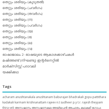
തെറ്റും ശരിയും (കൂടുതല്‍)
തെറ്റും ശരിയും (ചവര്‍ഗം)
തെറ്റും ശരിയും (തവര്‍ഗം)
തെറ്റും ശരിയും (ന)
തെറ്റും ശരിയും (പവര്‍ഗം)
തെറ്റും ശരിയും (യ)
തെറ്റും ശരിയും (ര)
തെറ്റും ശരിയും (ല)
തെറ്റും ശരിയും (വ)
ഭാഷാജാലം 2- ഭാഷയുടെ ആകാശക്കാഴ്ചകള്‍
മഷിത്തണ്ട് (നിഘണ്ടു) ഇന്റര്‍നെറ്റില്‍
മാര്‍ക്‌സിസ്റ്റ് പദാവലി
യക്ഷിക്കഥ
Tags
acharam
anushtanakala
anushtanam
baburajan
bhadrakali
gopu pattithara
kadakali
karmam
krishnanattam
rajeev n.t
sudheer p.y
t.r. rajesh
theyyam
thira
veli
അനുഷ്ഠാനം
അനുഷ്ഠാനകല
അയ്യപ്പന്‍
ആചാരം
കഥകളി
ഗോപു