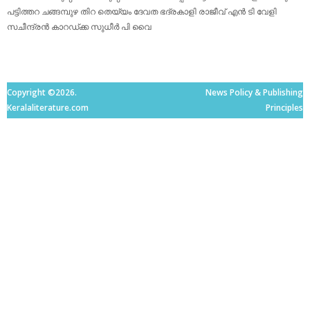
പട്ടിത്തറ
ചങ്ങമ്പുഴ
തിറ
തെയ്യം
ദേവത
ഭദ്രകാളി
രാജീവ് എൻ ടി
വേളി
സചീന്ദ്രന്‍ കാറഡ്ക്ക
സുധീര്‍ പി വൈ
Copyright ©2026.
News Policy & Publishing
Keralaliterature.com
Principles