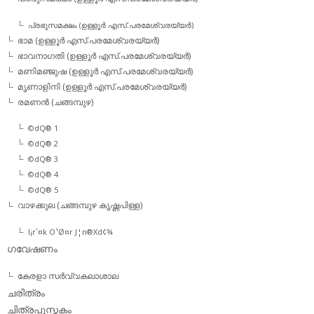
പ്രഭുസമക്ഷം (ഉള്ളൂര്‍ എസ്.പരമേശ്വരയ്യര്‍)
ഭാമ (ഉള്ളൂര്‍ എസ്.പരമേശ്വരയ്യര്‍)
ഭാവനാഗതി (ഉള്ളൂര്‍ എസ്.പരമേശ്വരയ്യര്‍)
മണിമഞ്ജുഷ (ഉള്ളൂര്‍ എസ്.പരമേശ്വരയ്യര്‍)
മൃണാളിനി (ഉള്ളൂര്‍ എസ്.പരമേശ്വരയ്യര്‍)
രമണന്‍ (ചങ്ങമ്പുഴ)
©dQ® 1
©dQ® 2
©dQ® 3
©dQ® 4
©dQ® 5
വാഴക്കുല (ചങ്ങമ്പുഴ കൃഷ്ണപിള്ള)
l¡r´¤k O¹Ø¤r J¦n®Xd¢¾
ഗവേഷണം
കേരളാ സര്‍വ്വകലാശാല
ചരിത്രം
ചിത്രപുസ്തകം