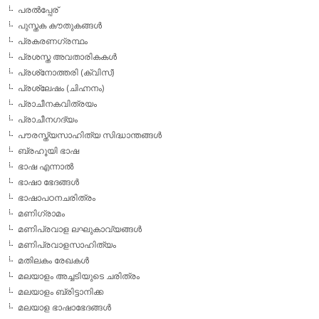
പരല്‍പ്പേര്
പുസ്തക കൗതുകങ്ങള്‍
പ്രകരണഗ്രന്ഥം
പ്രശസ്ത അവതാരികകള്‍
പ്രശ്‌നോത്തരി (ക്വിസ്)
പ്രശ്ലേഷം (ചിഹ്നനം)
പ്രാചീനകവിത്രയം
പ്രാചീനഗദ്യം
പൗരസ്ത്യസാഹിത്യ സിദ്ധാന്തങ്ങള്‍
ബ്രഹൂയി ഭാഷ
ഭാഷ എന്നാല്‍
ഭാഷാ ഭേദങ്ങള്‍
ഭാഷാപഠനചരിത്രം
മണിഗ്രാമം
മണിപ്രവാള ലഘുകാവ്യങ്ങള്‍
മണിപ്രവാളസാഹിത്യം
മതിലകം രേഖകള്‍
മലയാളം അച്ചടിയുടെ ചരിത്രം
മലയാളം ബ്രിട്ടാനിക്ക
മലയാള ഭാഷാഭേദങ്ങള്‍