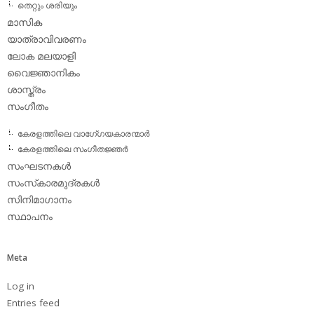
തെറ്റും ശരിയും
മാസിക
യാത്രാവിവരണം
ലോക മലയാളി
വൈജ്ഞാനികം
ശാസ്ത്രം
സംഗീതം
കേരളത്തിലെ വാഗേ്ഗയകാരന്മാര്‍
കേരളത്തിലെ സംഗീതജ്ഞര്‍
സംഘടനകള്‍
സംസ്‌കാരമുദ്രകള്‍
സിനിമാഗാനം
സ്ഥാപനം
Meta
Log in
Entries feed