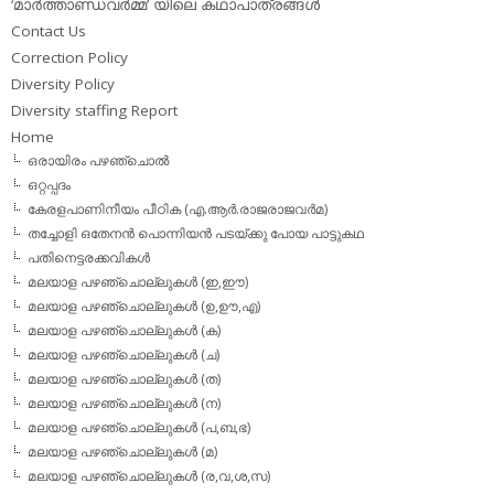
‘മാര്‍ത്താണ്ഡവര്‍മ്മ’ യിലെ കഥാപാത്രങ്ങള്‍
Contact Us
Correction Policy
Diversity Policy
Diversity staffing Report
Home
ഒരായിരം പഴഞ്ചൊല്‍
ഒറ്റപ്പദം
കേരളപാണിനീയം പീഠിക (എ.ആര്‍.രാജരാജവര്‍മ)
തച്ചോളി ഒതേനൻ പൊന്നിയൻ പടയ്‌ക്കു പോയ പാട്ടുകഥ
പതിനെട്ടരക്കവികള്‍
മലയാള പഴഞ്ചൊല്ലുകള്‍ (ഇ,ഈ)
മലയാള പഴഞ്ചൊല്ലുകള്‍ (ഉ,ഊ,എ)
മലയാള പഴഞ്ചൊല്ലുകള്‍ (ക)
മലയാള പഴഞ്ചൊല്ലുകള്‍ (ച)
മലയാള പഴഞ്ചൊല്ലുകള്‍ (ത)
മലയാള പഴഞ്ചൊല്ലുകള്‍ (ന)
മലയാള പഴഞ്ചൊല്ലുകള്‍ (പ,ബ,ഭ)
മലയാള പഴഞ്ചൊല്ലുകള്‍ (മ)
മലയാള പഴഞ്ചൊല്ലുകള്‍ (ര,വ,ശ,സ)