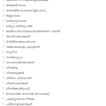
തലശേരി ഭാഷ
താരതമ്യ ഭാഷാശാസ്ത്രപഠനം
തുളു ഭാഷ
തെരുവുനാടകം
തെറ്റും ശരിയും (അ)
ദേശീയ ഗ്രന്ഥശാല ലിപ്യന്തരണ പദ്ധതി
ദ്രാവിഡഭാഷകള്‍
ദ്വിതീയാക്ഷരപ്രാസം
നല്ല മലയാളം എഴുതാന്‍
നാട്ടറിവ്
നാട്യഗൃഹം
നാറാണത്ത് ഭ്രാന്തന്‍
നിഘണ്ടു
നിഘണ്ടുക്കള്‍
നിരണം ഗ്രന്ഥവരി
നിരണംകവികള്‍
നിഴല്‍ക്കുത്തുപാട്ട്
നോവെല്ല, നോവല്‍, നോവലെറ്റ്
പകര്‍പ്പവകാശ നിയമം
പതിനെട്ടരക്കവികള്‍