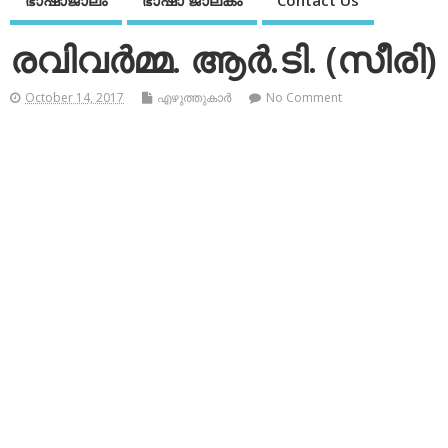
ഭാഷാജാലം
ഭാഷാ ജാലകം
Contact Us
രവിവര്‍മ്മ. ആര്‍.ടി. (സീരി)
October 14, 2017
എഴുത്തുകാര്‍
No Comment