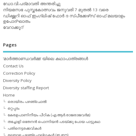
ഡോ.വി.പദ്മാവതി അന്തരിച്ചു
നിയമസഭ പുസ്തകോത്സവം ജനുവരി 7 മുതല്‍ 13 വരെ
ഡിക്ഷ്ണറി ഓഫ് ഇംഗ്ലിഷ് ഫോര്‍ ദ സ്പീക്കേഴ്‌സ് ഓഫ് മലയാളം
ഉപോദ്ഘാതം
വേറാക്കൂറ്
Pages
‘മാര്‍ത്താണ്ഡവര്‍മ്മ’ യിലെ കഥാപാത്രങ്ങള്‍
Contact Us
Correction Policy
Diversity Policy
Diversity staffing Report
Home
ഒരായിരം പഴഞ്ചൊല്‍
ഒറ്റപ്പദം
കേരളപാണിനീയം പീഠിക (എ.ആര്‍.രാജരാജവര്‍മ)
തച്ചോളി ഒതേനൻ പൊന്നിയൻ പടയ്‌ക്കു പോയ പാട്ടുകഥ
പതിനെട്ടരക്കവികള്‍
മലയാള പഴഞ്ചൊല്ലുകള്‍ (ഇ,ഈ)