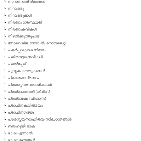
നാറാണത്ത് ഭ്രാന്തന്‍
നിഘണ്ടു
നിഘണ്ടുക്കള്‍
നിരണം ഗ്രന്ഥവരി
നിരണംകവികള്‍
നിഴല്‍ക്കുത്തുപാട്ട്
നോവെല്ല, നോവല്‍, നോവലെറ്റ്
പകര്‍പ്പവകാശ നിയമം
പതിനെട്ടരക്കവികള്‍
പരല്‍പ്പേര്
പുസ്തക കൗതുകങ്ങള്‍
പ്രകരണഗ്രന്ഥം
പ്രശസ്ത അവതാരികകള്‍
പ്രശ്‌നോത്തരി (ക്വിസ്)
പ്രശ്ലേഷം (ചിഹ്നനം)
പ്രാചീനകവിത്രയം
പ്രാചീനഗദ്യം
പൗരസ്ത്യസാഹിത്യ സിദ്ധാന്തങ്ങള്‍
ബ്രഹൂയി ഭാഷ
ഭാഷ എന്നാല്‍
ഭാഷാ ഭേദങ്ങള്‍