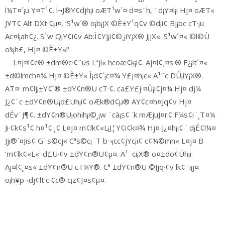
l¼T¤´¡u Y¤T¹¢. l¬J®Y¢djh¡i oÆT¹w´¤ d¤s¨h, ¨d¡Y¤l¡i Hj¤ oÆT«
J¥T¢ Alt DXt·¢µ¤. ‘S¹w´® o¡b¡jX ©È±Y¹q¢v ©d¡i¢ Bj¡bc cT·¡u
Ac¤l¡ah¢¿. S¹w Q¡Y¢i¢v Ab:Ì¢Yj¡i¢©¸¡iY¡X® J¡jX«. S¹w´¤« ©l©Ù
o§¡h£, Hj¤ ©È±Y«!'
L¤j¤l¢c® ±dm®c·¢¨us Lªjl« hcoæ¢k¡i¢. Aj¤l¢¸¤s·® F¿¡lt´¤«
±d©lmch¤¾ Hj¤ ©È±Y« Ì¡d¢´¡c¤¾ Y£j¤h¡c« A¹¨c DÙ¡iY¡X®.
AT¤· m¢lj¡±Y¢´® ±dY¢n®U cT·¢. ca£Y£j·¤Ù¡i¢j¤¼ Hj¤ dj¼
J¿¢¨c ±dY¢n®U¡d£Uh¡i¢ oÆk®d¢µ® AY¢c¤h¤Jq¢v Hj¤
dÉv¨J¶¢. ±dY¢n®U¡ohih¡i©¸¡w ¨cà¡s¢¨k mÆjuJ¤r¢ F¼s¢i¨¸T¤¼
Ji·¢k¢s¹¢ h¤¹¢·¸¢ L¤j¤ m¢lk¢«L¡J¦Y¢i¢k¤¾ Hj¤ J¿¤h¡i¢ ¨d¡É¢l¼¤
Jji®´¤Jis¢ G¨s©cj« Cªs©c¡¨T b¬¡cc¢jYc¡i¢ c¢¼©mn« L¤j¤ B
‘m¢lk¢«L«' d£U·¢v ±dY¢n®U¢µ¤. A¹¨ci¡X® o¤±do¢Úh¡i
Aj¤l¢¸¤s« ±dY¢n®U cT¼Y®. Cª ±dY¢n®U ©Jjq·¢v lk¢¨i¡j¤
o¡h¥p¬dj¢lt·c·¢c® c¡z¢J¤s¢µ¤.