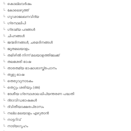
കൊല്ലവര്‍ഷം
കോലെഴുത്ത്
ഗൂഢാലേഖനവിദ്യ
ഗ്രന്ഥലിപി
ഗ്രാമ്യ പദങ്ങള്‍
ചിഹ്നങ്ങള്‍
ജന്മദിനങ്ങള്‍, ചരമദിനങ്ങള്‍
ജൂതമലയാളം
തമിഴില്‍ നിന്ന് മലയാളത്തിലേക്ക്
തലശേരി ഭാഷ
താരതമ്യ ഭാഷാശാസ്ത്രപഠനം
തുളു ഭാഷ
തെരുവുനാടകം
തെറ്റും ശരിയും (അ)
ദേശീയ ഗ്രന്ഥശാല ലിപ്യന്തരണ പദ്ധതി
ദ്രാവിഡഭാഷകള്‍
ദ്വിതീയാക്ഷരപ്രാസം
നല്ല മലയാളം എഴുതാന്‍
നാട്ടറിവ്
നാട്യഗൃഹം