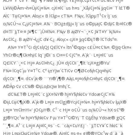
AÕ¤¨Y¹¢v Y¨¼i¡J¨¶ F¼® l£¶¤J¡t Y£j¤h¡c¢µY¢c¤ d¢¼¢v Hj¤
L¥W¡©Àm¬h¤Ù¡i¢j¤¼¤. c¡X¤l¢¨us h¤s¨¸Xå¡i¢j¤¼ J¡q¢i¤¨T l£T®
Al¢¨Ti¡i¢j¤¼¤. Alo¡c« B l¢l¡p« cT¼¤. F¼¡v, l¢l¡pµT¹¢v lj¨us
o¡¼¢Ú¬« C¿¡i¢j¤¼¤. A¼¨· BO¡j±dJ¡j« lj¨us o©p¡aj¢ ©d¡i¢ lb¤l¢c®
d¤Tl¨J¡T¤·¤ J¥¶¢¨´¡Ù¤l¼¤. F¼¡v B a¡ØY¬¨·¸×¢ J¥T¤Y¨k¡¼¤«
As¢l¢¿. B a¡ØY¬l¿j¢ d¥·¢¿. Alo¡c« c¡X¤ J¡q¢©i¡T® l¢Tdsº¤.
A¼¤ Y¤T¹¢i dj¢±l¡QJ Q£l¢Y« ltn¹©q¡q« c£Ù¤c¢¼¤. ©Jjq·¢k¤«
Yh¢r®c¡¶¢k¤h¡i¢ lq¨j©i¨s O¤×¢·¢j¢º¤. A´¡k¨· L¤j¤l¢¨us
Q£l¢Y¨·¸×¢ Hj¤ As¢l¤h¢¿. JÙ¤ dj¢Oi¨¸¶lt ‘c¡X¤gJ®Yu'
F¼¤ l¢q¢´¡u Y¤T¹¢. Cª i¡±YJw´¢Ti¢v O¶Ø¢o§¡h¢Jq¤h¡i¢
dj¢Oi¨¸¶¤. d¢v´¡k·® ¨¨Yi®´¡¶® Aà¡L¤j¤o§¡h¢i¤h¡i¢ dj¢Oi¨¸¶¤.
A©Àp·¢v c¢¼® ©i¡Lo¡bcJw lmh¡´¢.
d¢¼£T® L¤j¤l¢¨c J¡X¤¼Y® hj¤Y§¡hki¢v Ydoæ¢j¢´¤¼
©i¡L¢i¡i¢¶¡X®. A´¡k·® L¤j¤ m¢lgJ®Yc¡i¢j¤¼¤. hj¤Y§¡hki¢v lµ¡X®
L¤j¤ ‘m¢lmYi«' jO¢µY®. C¹¨c Hj¤ o¢Ú¨us o¡¼¢Ú¬« hX·s¢º®
gJ®YQc¹w hj¤Y§¡hki¢v F·¡u Y¤T¹¢i©Y¡¨T GJ¡Éh¡i Ydoæ® gQ¢
´¨¸¶¤. A¹¨c L¤j¤ Aj¤l¢¸¤s¨··¢. ¨cà¡×¢uY£j¨· ¨J¡T¢Y¥´¢ hki¢¨k
Hj¤ L¤pi¢k¡i¢j¤¼¤ Ydoæ®. Aj¤l¢¸¤s·¤« gJ®®YQc¹w d¨à¸¨à