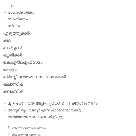
കല
സാംസ്‌കാരികം
സാഹിത്യം
സിനിമ
എഴുത്തുകാര്‍
കഥ
കാര്‍ട്ടൂണ്‍
കൃതികള്‍
കെ.എല്‍.എഫ് 2025
കേരളം
ക്രിസ്തീയ ആരാധനാ ഗാനങ്ങള്‍
ക്ലാസിക്‌
ക്ലാസിക്
d¡T¤¼ d¢m¡O®- (KßJ¡l¬«) jOc:O¹Ø¤r J¦n®Xd¢¾ (1949)
അതുമിതും (ഉള്ളൂര്‍ എസ്.പരമേശ്വരയ്യര്‍)
അദ്ധ്യാത്മ രാമായണം കിളിപ്പാട്ട്‌
അയോദ്ധ്യാകാണ്ഡം
ആരണ്യകാണ്ഡം