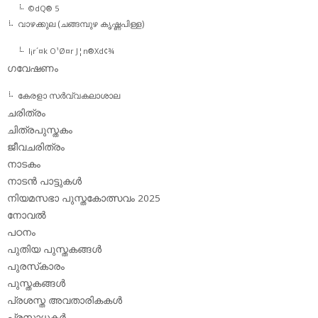
©dQ® 5
വാഴക്കുല (ചങ്ങമ്പുഴ കൃഷ്ണപിള്ള)
l¡r´¤k O¹Ø¤r J¦n®Xd¢¾
ഗവേഷണം
കേരളാ സര്‍വ്വകലാശാല
ചരിത്രം
ചിത്രപുസ്തകം
ജീവചരിത്രം
നാടകം
നാടന്‍ പാട്ടുകള്‍
നിയമസഭാ പുസ്തകോത്സവം 2025
നോവല്‍
പഠനം
പുതിയ പുസ്തകങ്ങള്‍
പുരസ്‌കാരം
പുസ്തകങ്ങള്‍
പ്രശസ്ത അവതാരികകള്‍
പ്രസാധകര്‍