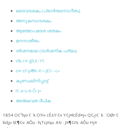
ദൈവദശകം (പ്രാര്‍ത്ഥനാഗീതം)
അനുകമ്പാദശകം
ആത്മോപദേശ ശതകം
മനനാതീതം
ദര്‍ശനമാല (ദാര്‍ശനിക പദ്യം)
o§¡-c¤-glL£-Y¢
o¤-±f-p®h-X¬-J£t-·-c«
കുണ്ഡലിനിപ്പാട്ട്
l¢-a¬¡-d-Õ-J«
അദ്വൈത ദീപിക
1854 O¢¹h¡o·¢¨k OYi« cÈ±Y·¢v Y¢j¤lcÉd¤j« Q¢¿i¢¨k ¨OØr·¢
livl¡j« l£¶¢v. AÔu : h¡Tc¡m¡u. A½ : J¤¶¢i½. AÔu Hj¤