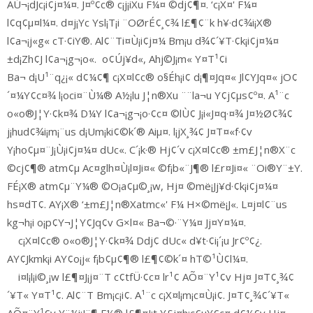
AÚ¬¡dJc¡i¢j¤¼¤. J¤º¢c® c¡j¡iXu F¼¤ ©dj¢¶¤. ‘c¡X¤' F¼¤
l¢q¢µ¤l¼¤. d¤j¡Yc Ysl¡T¡i ¨OØrÉ¢¸¢¾ l£¶¢¨k h¥·d¢¾i¡X®
l¢a¬¡j«g« cT·¢iY®. Al¢¨Ti¤Ù¡i¢j¤¼ Bm¡u d¾¢´¥T·¢k¡i¢j¤¼¤
±d¡Zh¢J l¢a¬¡g¬¡o«. o¢Új¥d«, Ahj©J¡m« Y¤T¹¢i
Ba¬ d¡U¹¨q¿¡« d¢¼¢¶ c¡X¤l¢c® o§Éh¡i¢ d¡¶¤Jq¤« Jl¢YJq¤« jO¢
´¤¼Y¢c¤¾ l¡oci¤¨Ù¼® A½¡lu J¦n®Xu ¨¨la¬u Y¢j¢µs¢º¤. A¹¨c
o«o®J¦Y·¢k¤¾ D¼Y l¢a¬¡g¬¡o·¢c¤ ©lÙ¢ J¡i«J¤q·¤¾ J¤½Ø¢¾¢
j¡hud¢¾i¡m¡¨us d¡Um¡ki¢©k´® Aiµ¤. l¡jX¸¾¢ J¤T¤«f·¢v
Y¡ho¢µ¤¨J¡Ù¡i¢j¤¼¤ dUc«. C´¡k·® Hj¢´v c¡X¤l¢c® ±m£J¦n®X¨c
©cj¢¶® atm¢µ Ac¤glh¤Ù¡l¤Ji¤« ©f¡b«¨J¶® l£r¤Ji¤« ¨Oi®Y¨±Y.
FÉ¡X® atm¢µ¨Y¼® ©O¡a¢µ©¸¡w, Hj¤ ©më¡Jj¥d·¢k¡i¢j¤¼¤
hs¤dT¢. AY¡X® ‘±m£J¦n®Xatmc«' F¼ H×©më¡J«. L¤j¤l¢¨us
kg¬h¡i o¡p¢Y¬J¦Y¢Jq¢v G×l¤« Ba¬©·¨Y¼¤ Jj¤Y¤¼¤.
c¡X¤l¢c® o«o®J¦Y·¢k¤¾ Ddj¢ dUc« d¥t·¢i¡´¡u Jr¢º¢¿.
AY¢Jkmk¡i AY¢o¡j« f¡b¢µ¢¶® l£¶¢©k´¤ hT©¹Ù¢l¼¤.
i¤l¡l¡i©¸¡w l£¶¤J¡j¤¨T c¢tfÜ·¢c¤ lr¹¢ AÕ¤¨Y¹¢v Hj¤ J¤T¢¸¾¢
´¥T« Y¤T¹¢. Al¢¨T Bm¡c¡i¢. A¹¨c c¡X¤l¡m¡c¤Ù¡i¢. J¤T¢¸¾¢´¥T«