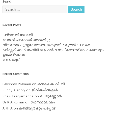
Search
Recent Posts
പദ്മാവതി ഡോ.വി.
ഡോ.വി.പദ്മാവതി അന്തരിച്ചു
നിയമസഭ പുസ്തകോത്സവം ജനുവരി 7 മുതല്‍ 13 വരെ
ഡിക്ഷ്ണറി ഓഫ് ഇംഗ്ലിഷ് ഫോര്‍ ദ സ്പീക്കേഴ്‌സ് ഓഫ് മലയാളം
ഉപോദ്ഘാതം
വേറാക്കൂറ്
Recent Comments
Lekshmy Praveen
on
കനകലത. വി. വി
Sunny Alanoly
on
ജീവിതചിന്തകള്‍
Shaju Eranjamanna
on
പെരുമണ്ണാന്‍
Dr K A Kumar
on
ഗ്രന്ഥാലോകം
Ajith A
on
കണ്ടിയൂര്‍ മറ്റം പടപ്പാട്ട്‌