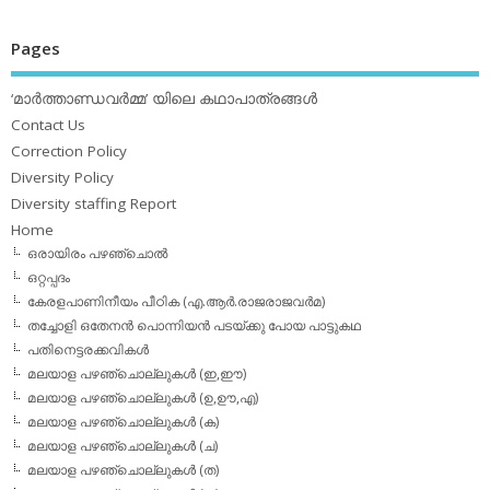
Pages
‘മാര്‍ത്താണ്ഡവര്‍മ്മ’ യിലെ കഥാപാത്രങ്ങള്‍
Contact Us
Correction Policy
Diversity Policy
Diversity staffing Report
Home
ഒരായിരം പഴഞ്ചൊല്‍
ഒറ്റപ്പദം
കേരളപാണിനീയം പീഠിക (എ.ആര്‍.രാജരാജവര്‍മ)
തച്ചോളി ഒതേനൻ പൊന്നിയൻ പടയ്‌ക്കു പോയ പാട്ടുകഥ
പതിനെട്ടരക്കവികള്‍
മലയാള പഴഞ്ചൊല്ലുകള്‍ (ഇ,ഈ)
മലയാള പഴഞ്ചൊല്ലുകള്‍ (ഉ,ഊ,എ)
മലയാള പഴഞ്ചൊല്ലുകള്‍ (ക)
മലയാള പഴഞ്ചൊല്ലുകള്‍ (ച)
മലയാള പഴഞ്ചൊല്ലുകള്‍ (ത)