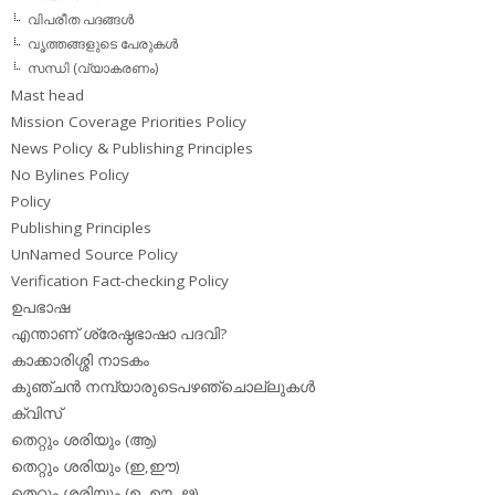
വിപരീത പദങ്ങള്‍
വൃത്തങ്ങളുടെ പേരുകള്‍
സന്ധി (വ്യാകരണം)
Mast head
Mission Coverage Priorities Policy
News Policy & Publishing Principles
No Bylines Policy
Policy
Publishing Principles
UnNamed Source Policy
Verification Fact-checking Policy
ഉപഭാഷ
എന്താണ് ശ്രേഷ്ഠഭാഷാ പദവി?
കാക്കാരിശ്ശി നാടകം
കുഞ്ചന്‍ നമ്പ്യാരുടെപഴഞ്ചൊല്ലുകള്‍
ക്വിസ്
തെറ്റും ശരിയും (ആ)
തെറ്റും ശരിയും (ഇ,ഈ)
തെറ്റും ശരിയും (ഉ, ഊ, ഋ)