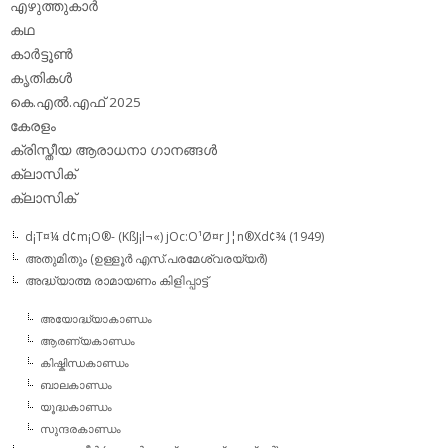
എഴുത്തുകാര്‍
കഥ
കാര്‍ട്ടൂണ്‍
കൃതികള്‍
കെ.എല്‍.എഫ് 2025
കേരളം
ക്രിസ്തീയ ആരാധനാ ഗാനങ്ങള്‍
ക്ലാസിക്‌
ക്ലാസിക്
d¡T¤¼ d¢m¡O®- (KßJ¡l¬«) jOc:O¹Ø¤r J¦n®Xd¢¾ (1949)
അതുമിതും (ഉള്ളൂര്‍ എസ്.പരമേശ്വരയ്യര്‍)
അദ്ധ്യാത്മ രാമായണം കിളിപ്പാട്ട്‌
അയോദ്ധ്യാകാണ്ഡം
ആരണ്യകാണ്ഡം
കിഷ്കിന്ധകാണ്ഡം
ബാലകാണ്ഡം
യൂദ്ധകാണ്ഡം
സുന്ദരകാണ്ഡം