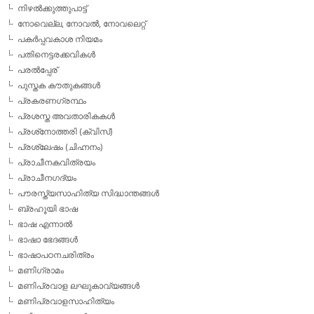
നിഴല്‍ക്കുത്തുപാട്ട്
നോവെല്ല, നോവല്‍, നോവലെറ്റ്
പകര്‍പ്പവകാശ നിയമം
പതിനെട്ടരക്കവികള്‍
പരല്‍പ്പേര്
പുസ്തക കൗതുകങ്ങള്‍
പ്രകരണഗ്രന്ഥം
പ്രശസ്ത അവതാരികകള്‍
പ്രശ്‌നോത്തരി (ക്വിസ്)
പ്രശ്ലേഷം (ചിഹ്നനം)
പ്രാചീനകവിത്രയം
പ്രാചീനഗദ്യം
പൗരസ്ത്യസാഹിത്യ സിദ്ധാന്തങ്ങള്‍
ബ്രഹൂയി ഭാഷ
ഭാഷ എന്നാല്‍
ഭാഷാ ഭേദങ്ങള്‍
ഭാഷാപഠനചരിത്രം
മണിഗ്രാമം
മണിപ്രവാള ലഘുകാവ്യങ്ങള്‍
മണിപ്രവാളസാഹിത്യം