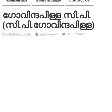
ഭാഷാജാലം
ഭാഷാ ജാലകം
Contact Us
ഗോവിന്ദപിള്ള സി.പി.
(സി.പി.ഗോവിന്ദപിള്ള)
October 12, 2020
എഴുത്തുകാര്‍
No Comment