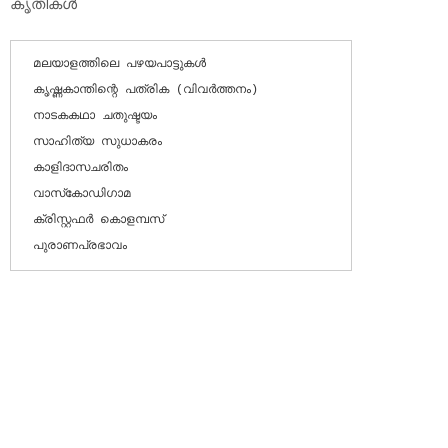
കൃതികള്‍
മലയാളത്തിലെ പഴയപാട്ടുകള്‍

കൃഷ്ണകാന്തിന്റെ പത്രിക (വിവര്‍ത്തനം)

നാടകകഥാ ചതുഷ്ടയം

സാഹിത്യ സുധാകരം

കാളിദാസചരിതം

വാസ്‌കോഡിഗാമ

ക്രിസ്റ്റഫര്‍ കൊളമ്പസ്

പുരാണപ്രഭാവം