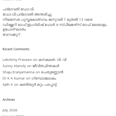
പദ്മാവതി ഡോ.വി.
ഡോ.വി.പദ്മാവതി അന്തരിച്ചു
നിയമസഭ പുസ്തകോത്സവം ജനുവരി 7 മുതല്‍ 13 വരെ
ഡിക്ഷ്ണറി ഓഫ് ഇംഗ്ലിഷ് ഫോര്‍ ദ സ്പീക്കേഴ്‌സ് ഓഫ് മലയാളം
ഉപോദ്ഘാതം
വേറാക്കൂറ്
Recent Comments
Lekshmy Praveen
on
കനകലത. വി. വി
Sunny Alanoly
on
ജീവിതചിന്തകള്‍
Shaju Eranjamanna
on
പെരുമണ്ണാന്‍
Dr K A Kumar
on
ഗ്രന്ഥാലോകം
Ajith A
on
കണ്ടിയൂര്‍ മറ്റം പടപ്പാട്ട്‌
Archives
July 2026