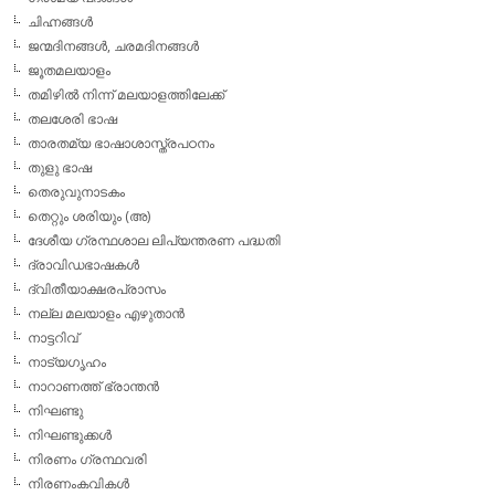
ചിഹ്നങ്ങള്‍
ജന്മദിനങ്ങള്‍, ചരമദിനങ്ങള്‍
ജൂതമലയാളം
തമിഴില്‍ നിന്ന് മലയാളത്തിലേക്ക്
തലശേരി ഭാഷ
താരതമ്യ ഭാഷാശാസ്ത്രപഠനം
തുളു ഭാഷ
തെരുവുനാടകം
തെറ്റും ശരിയും (അ)
ദേശീയ ഗ്രന്ഥശാല ലിപ്യന്തരണ പദ്ധതി
ദ്രാവിഡഭാഷകള്‍
ദ്വിതീയാക്ഷരപ്രാസം
നല്ല മലയാളം എഴുതാന്‍
നാട്ടറിവ്
നാട്യഗൃഹം
നാറാണത്ത് ഭ്രാന്തന്‍
നിഘണ്ടു
നിഘണ്ടുക്കള്‍
നിരണം ഗ്രന്ഥവരി
നിരണംകവികള്‍