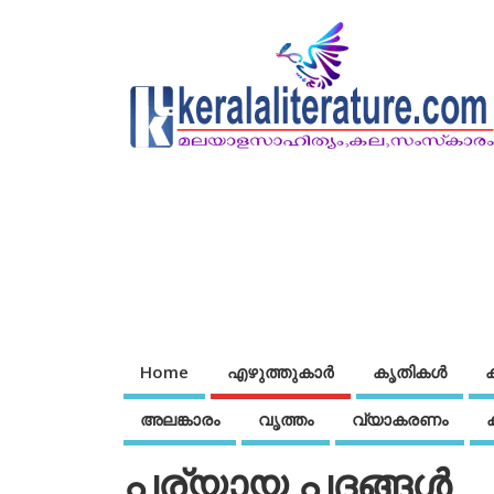
Home
എഴുത്തുകാര്‍
കൃതികൾ
അലങ്കാരം
വൃത്തം
വ്യാകരണം
പര്യായ പദങ്ങള്‍