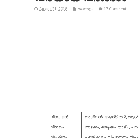
August 31, 2018
മലയാളം
17 Comments
വിധേയന്‍
അധീനന്‍, ആശ്രിതന്‍, ആശ്
വിനയം
അടക്കം, ഒതുക്കം, താഴ്ച, പ്
വിപരീതം
പ്രതികൂലം, വിപര്യയം, വി