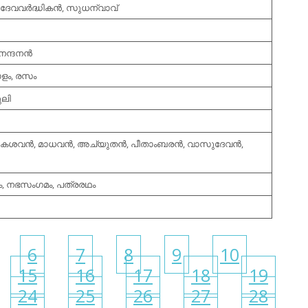
 ദേവവര്‍ദ്ധികന്‍, സുധന്വാവ്
ന്ദനന്‍
ോളം, രസം
ുലി
േശവന്‍, മാധവന്‍, അച്യുതന്‍, പീതാംബരന്‍, വാസുദേവന്‍,
ഗം, നഭസംഗമം, പത്രരഥം
6
7
8
9
10
15
16
17
18
19
24
25
26
27
28