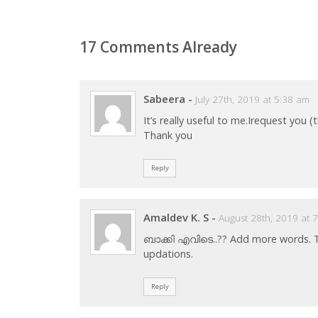
17 Comments Already
Sabeera
-
July 27th, 2019 at 5:38 am
It’s really useful to me.Irequest you
Thank you
Reply
Amaldev K. S
-
August 28th, 2019 at 
ബാക്കി എവിടെ..?? Add more words. This
updations.
Reply