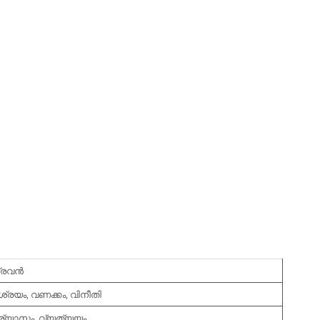
രവന്‍
രശ്രയം, വണക്കം, വിനീതി
പര്യാസം, വ്യത്യയം