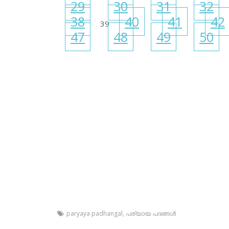
29
30
31
32
38
40
41
42
39
47
48
49
50
paryaya padhangal
,
പര്യായ പദങ്ങള്‍