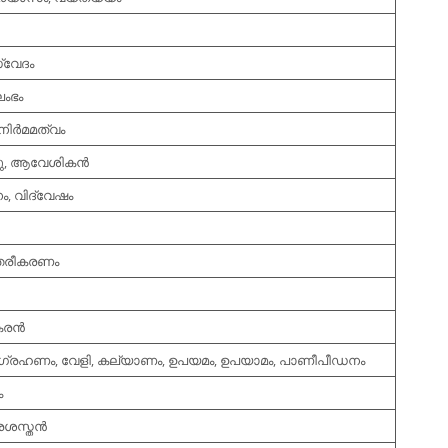
സ്വേദം
ലംഭം
ിര്‍മമത്വം
ു, ആവേശികന്‍
ം, വിദ്വേഷം
ന്തരീകരണം
രന്‍
ഗ്രഹണം, വേളി, കല്യാണം, ഉപയമം, ഉപയാമം, പാണീപീഡനം
ം
്രശസ്തന്‍