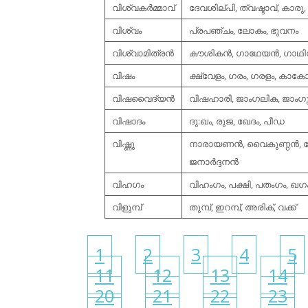
വിശ്വകര്‍മ്മാവ്
ദേവശില്പി, ത്വഷ്ടാവ്, കാരു,
വിശ്വം
പ്രപഞ്ചം, ലോകം, ഭുവനം
വിശ്വാമിത്രന്‍
കൗശികന്‍, ഗാഥേയന്‍, ഗാഥിന
വിഷം
ക്ഷ്വേളം, ഗരം, ഗരളം, കാക
വിഷവൈദ്യന്‍
വിഷഹാരി, ജാംഗലിക, ജാംഗ
വിഷാദം
ദു:ഖം, രുജ, ഖേദം, പീഡ
വിഷ്ണു
നാരായണന്‍, വൈകുണ്ഠന്‍, ക
ജനാര്‍ദ്ദനന്‍
വിഹഗം
വിഹംഗം, പക്ഷി, പതംഗം, ഖ
വിളുമ്പ്
തുമ്പ്, ഇറമ്പ്, അരിക്, വക്ക്‌
1
2
3
4
5
11
12
13
14
20
21
22
23