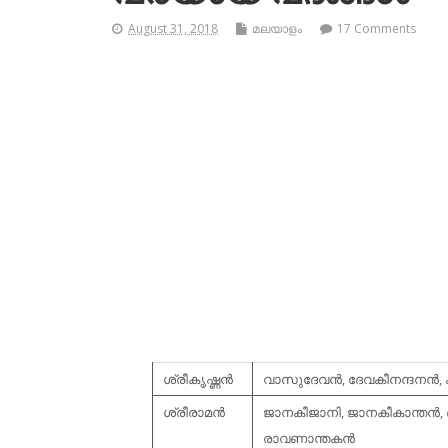
August 31, 2018
മലയാളം
17 Comments
ശ്രീകൃഷ്ണന്‍
വാസുദേവന്‍, ദേവകീനന്ദനന്‍
ശ്രീരാമന്‍
ജാനകീജാനി, ജാനകീകാന്തന്‍, ദ
രാവണാന്തകന്‍