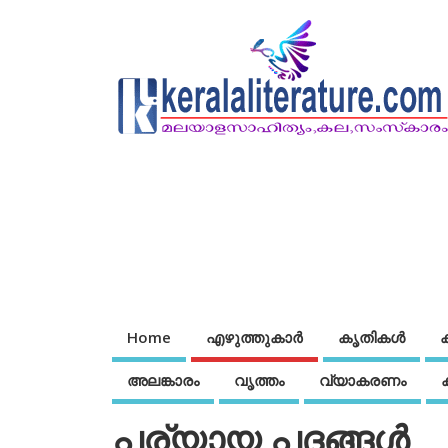
Home
എഴുത്തുകാര്‍
കൃതികൾ
അലങ്കാരം
വൃത്തം
വ്യാകരണം
പര്യായ പദങ്ങള്‍