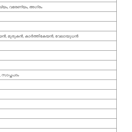
ുഖ്യം, വരേണ്യം, അഗ്രം
്‍, മുരുകന്‍, കാര്‍ത്തികേയന്‍, വേലായുധന്‍
, സാപ്തപദം