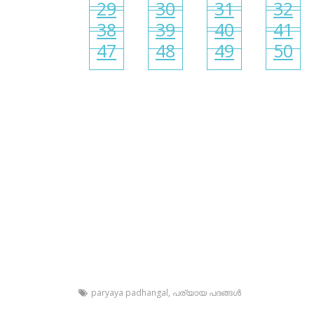
29
30
31
32
38
39
40
41
47
48
49
50
paryaya padhangal
,
പര്യായ പദങ്ങള്‍