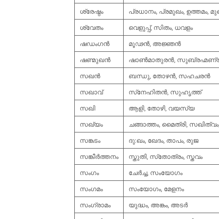
ശ്രേഷ്ഠം
പ്രധാനം, പ്രമുഖം, ഉത്തമം, മ
ശ്വേതം
വെളുപ്പ്, സിതം, ധവളം
ഷഡംഗന്‍
മൂഢന്‍, അജ്ഞന്‍
ഷണ്മുഖന്‍
ഷാണ്‍മാതുരന്‍, സുബ്രഹ്മണ്യന
സഖന്‍
ബന്ധു, തോഴന്‍, സഹചരന്‍
സഖാവ്
സ്‌നേഹിതന്‍, സുഹൃത്ത്
സഖി
ആളി, തോഴി, വയസ്യ
സഖ്യം
ചങ്ങാത്തം, മൈത്രി, സഖിത്വം
സങ്കടം
ദു:ഖം, ഖേദം, താപം, രുജ
സങ്കീര്‍ത്തനം
സ്തുതി, സ്‌തോത്രം, സ്തവം
സംഗം
ചേര്‍ച്ച, സംയോഗം
സംഗമം
സംയോഗം, മേളനം
സംഗ്രാമം
യുദ്ധം, അങ്കം, അടര്‍