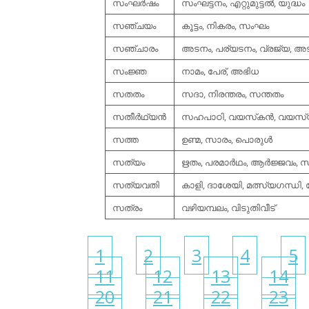
സംഘര്‍ഷം
സംഘട്ടനം, എറ്റുമുട്ടല്‍, യുദ്ധം
സഞ്ചയം
കൂട്ടം, നികരം, സംഘം
സഞ്ചാരം
അടനം, പര്യടനം, വ്രജ്യ, അ
സംജ്ഞ
നാമം, പേര്, അഭിധ
സതതം
സദാ, നിരന്തരം, സന്തതം
സതീര്‍ഥ്യന്‍
സഹപാഠി, വയസ്‌കന്‍, വയസ്യ
സത്ത
ഉണ്മ, സാരം, പൊരുള്‍
സത്യം
ഋതം, പരമാര്‍ഥം, ആര്‍ജ്ജവം, സ
സത്യവതി
കാളി, ദാശേയി, മത്സ്യഗന്ധ
സത്രം
വഴിയമ്പലം, വിടുതിവീട്
1
2
3
4
5
11
12
13
14
20
21
22
23