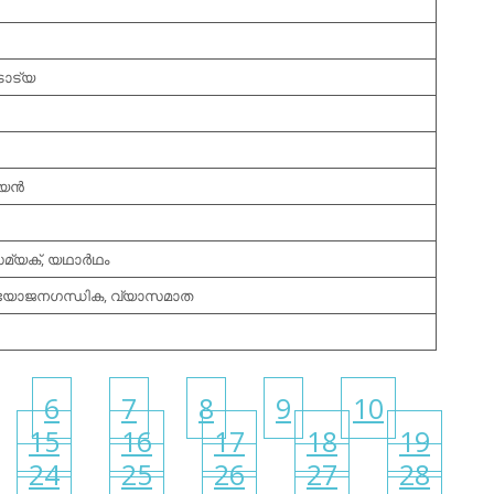
ടാട്യ
ന്‍
മ്യക്, യഥാര്‍ഥം
ി, യോജനഗന്ധിക, വ്യാസമാത
6
7
8
9
10
15
16
17
18
19
24
25
26
27
28