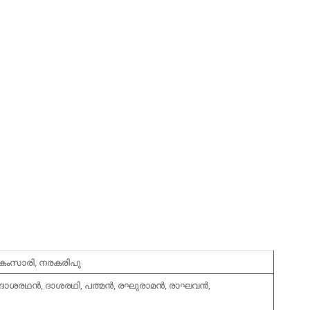
, കംസാരി, നരകരിപു
ാശരഥന്‍, ദാശരഥി, പത്മന്‍, രഘുരാമന്‍, രാഘവന്‍,