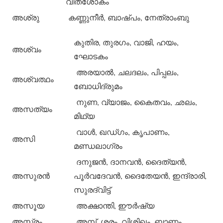
വീതശോകം
അശ്രു
കണ്ണുനീര്‍, ബാഷ്പം, നേത്രാംബു
കുതിര, തുരഗം, വാജി, ഹയം,
അശ്വം
ഘോടകം
അരയാല്‍, ചലദലം, പിപ്പലം,
അശ്വത്ഥം
ബോധിദ്രുമം
നുണ, വ്യാജം, കൈതവം, ഛലം,
അസത്യം
മിഥ്യ
വാള്‍, ഖഡ്ഗം, കൃപാണം,
അസി
മണ്ഡലാഗ്രം
ദനുജന്‍, ദാനവന്‍, ദൈത്യന്‍,
അസുരന്‍
പൂര്‍വദേവന്‍, ദൈതേയന്‍, ഇന്ദ്രാരി,
സുരദ്വിട്ട്
അസൂയ
അക്ഷാന്തി, ഈര്‍ഷ്യ
അസ്ത്രം
അമ്പ്, ശരം, വിശിഖം, ബാണം