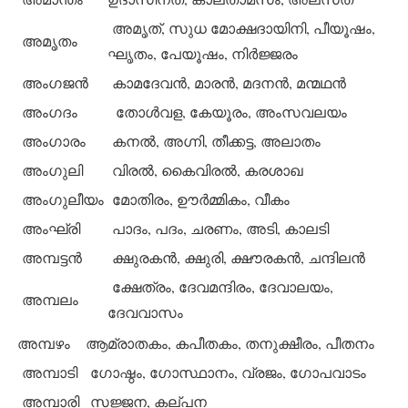
അമൃത്, സുധ മോക്ഷദായിനി, പീയൂഷം,
അമൃതം
ഘൃതം, പേയൂഷം, നിര്‍ജ്ജരം
അംഗജന്‍
കാമദേവന്‍, മാരന്‍, മദനന്‍, മന്മഥന്‍
അംഗദം
തോള്‍വള, കേയൂരം, അംസവലയം
അംഗാരം
കനല്‍, അഗ്നി, തീക്കട്ട, അലാതം
അംഗുലി
വിരല്‍, കൈവിരല്‍, കരശാഖ
അംഗുലീയം
മോതിരം, ഊര്‍മ്മികം, വീകം
അംഘ്രി
പാദം, പദം, ചരണം, അടി, കാലടി
അമ്പട്ടന്‍
ക്ഷുരകന്‍, ക്ഷുരി, ക്ഷൗരകന്‍, ചന്ദിലന്‍
ക്ഷേത്രം, ദേവമന്ദിരം, ദേവാലയം,
അമ്പലം
ദേവവാസം
അമ്പഴം
ആമ്രാതകം, കപീതകം, തനുക്ഷീരം, പീതനം
അമ്പാടി
ഗോഷ്ഠം, ഗോസ്ഥാനം, വ്രജം, ഗോപവാടം
അമ്പാരി
സജ്ജന, കല്പന