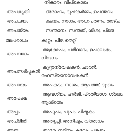
നികാരം, വിപ്രകാരം
അപകൃതി
ദ്രോഹം, ദുഷ്‌കര്‍മ്മം, ഉപദ്രവം
അപചയം
ക്ഷയം, നാശം, അധ:പതനം, താഴ്ച
അപത്യം
സന്താനം, സന്തതി, ശിശു, പ്രജ
അപരാധം
കുറ്റം, പിഴ, തെറ്റ്
ആക്ഷേപം, പരീവാദം, ഉപാലംഭം,
അപവാദം
നിന്ദനം
കുറ്റാന്വേഷകന്‍, ചാരന്‍,
അപസര്‍പ്പകന്‍
രഹസ്യാന്വേഷകന്‍
അപായം
അപകടം, നാശം, ആപത്ത്, ദു:ഖം
ആവശ്യം, ഹര്‍ജി, പ്രത്യാശ, ശ്രദ്ധ,
അപേക്ഷ
ആശ്രയം
അപ്പം
അപൂപം, പൂപം, പിഷ്ടകം
അപ്രീതി
അതൃപ്തി, അനിഷ്ടം, വിരോധം
അബ്ജ
താമര, നളിനം, കമലം, പങ്കജം