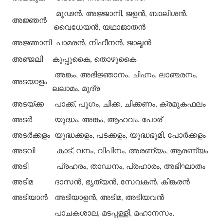
മൂഢന്‍, അജ്ജാനി, ജളന്‍, ബാലിശന്‍,
അജ്ഞന്‍
വൈധേയന്‍, യഥാജാതന്‍
അജ്ഞാനി
പാമരന്‍, നിഹീനന്‍, ജാല്മന്‍
അഞ്ജലി
കൂപ്പുകൈ, തൊഴുകൈ
അങ്കം, അഭിജ്ഞാനം, ചിഹ്നം, ലാഞ്ഛനം,
അടയാളം
ലലാമം, മുദ്ര
അടയ്ക്ക
പാക്ക്, പൂഗം, ചിക്ക, ചിക്കണം, ക്രമുകഫലം
അടര്‍
യുദ്ധം, അങ്കം, ആഹവം, പോര്
അടര്‍ക്കളം
യുദ്ധക്കളം, പടക്കളം, യുദ്ധഭൂമി, പോര്‍ക്കളം
അടവി
കാട്, വനം, വിപിനം, അരണ്യം, ആരണ്യം
അടി
പ്രഹരം, താഡനം, പ്രഹാരം, അഭിഘാതം
അടിമ
ദാസന്‍, ഭൃത്യന്‍, സേവകന്‍, കിങ്കരന്‍
അടിയാന്‍
അടിയാളന്‍, അടിമ, അടിയവന്‍
പാചകശാല, മടപ്പള്ളി, മഹാനസം,