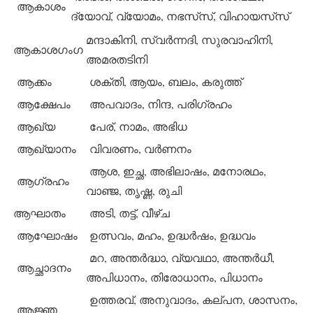
ആകാശം
ദ്യോവ്, വ്യോമം, നഭസ്‌സ്, വിഹായസ്‌സ്
മന്ദാകിനി, സ്വര്‍ന്നദി, സുരവാഹിനി,
ആകാശഗംഗ
അമരതടിനി
ആക്കം
ശക്തി, ആയം, ബലം, കരുത്ത്
ആക്ഷേപം
അപവാദം, നിന്ദ, പരിഗ്രഹം
ആഖ്യ
പേര്, നാമം, അഭിധ
ആഖ്യാനം
വിവരണം, വര്‍ണനം
ആശ, ഇച്ഛ, അഭിലാഷം, മനോരഥം,
ആഗ്രഹം
വാഞ്ജ, തൃഷ്ണ, രുചി
ആഘാതം
അടി, തട്ട്, വീഴ്ച
ആഘോഷം
ഉത്സവം, മഹം, ഉദ്ധര്‍ഷം, ഉദ്ധവം
മറ, അന്തര്‍ദ്ധാ, വ്യവഥാ, അന്തര്‍ധീ,
ആച്ഛാദനം
അപിധാനം, തിരോധാനം, പിധാനം
ഉത്തരവ്, അനുവാദം, കല്പന, ശാസനം,
ആജ്ഞ