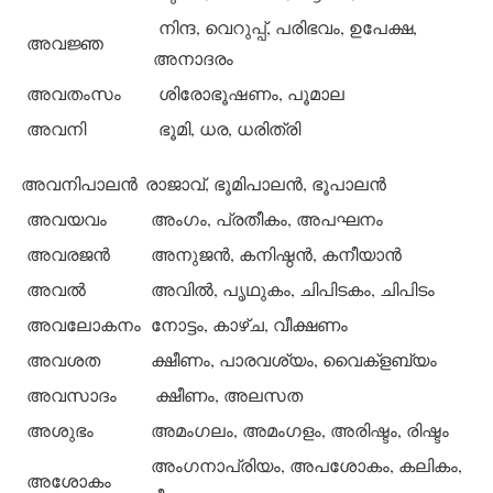
നിന്ദ, വെറുപ്പ്, പരിഭവം, ഉപേക്ഷ,
അവജ്ഞ
അനാദരം
അവതംസം
ശിരോഭൂഷണം, പൂമാല
അവനി
ഭൂമി, ധര, ധരിത്രി
അവനിപാലന്‍
രാജാവ്, ഭൂമിപാലന്‍, ഭൂപാലന്‍
അവയവം
അംഗം, പ്രതീകം, അപഘനം
അവരജന്‍
അനുജന്‍, കനിഷ്ഠന്‍, കനീയാന്‍
അവല്‍
അവില്‍, പൃഥുകം, ചിപിടകം, ചിപിടം
അവലോകനം
നോട്ടം, കാഴ്ച, വീക്ഷണം
അവശത
ക്ഷീണം, പാരവശ്യം, വൈക്‌ളബ്യം
അവസാദം
ക്ഷീണം, അലസത
അശുഭം
അമംഗലം, അമംഗളം, അരിഷ്ടം, രിഷ്ടം
അംഗനാപ്രിയം, അപശോകം, കലികം,
അശോകം