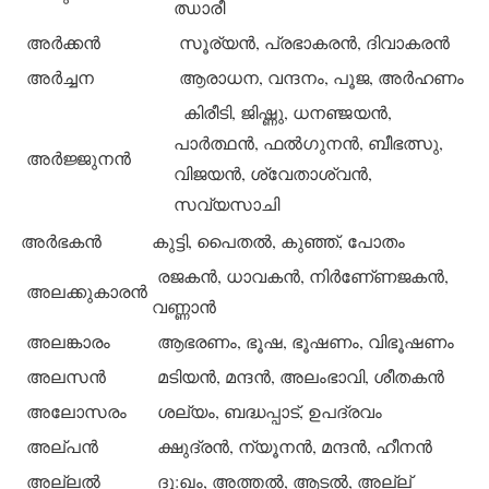
ഝാരീ
അര്‍ക്കന്‍
സൂര്യന്‍, പ്രഭാകരന്‍, ദിവാകരന്‍
അര്‍ച്ചന
ആരാധന, വന്ദനം, പൂജ, അര്‍ഹണം
കിരീടി, ജിഷ്ണു, ധനഞ്ജയന്‍,
പാര്‍ത്ഥന്‍, ഫല്‍ഗുനന്‍, ബീഭത്സു,
അര്‍ജ്ജുനന്‍
വിജയന്‍, ശ്വേതാശ്വന്‍,
സവ്യസാചി
അര്‍ഭകന്‍
കുട്ടി, പൈതല്‍, കുഞ്ഞ്, പോതം
രജകന്‍, ധാവകന്‍, നിര്‍ണേ്ണജകന്‍,
അലക്കുകാരന്‍
വണ്ണാന്‍
അലങ്കാരം
ആഭരണം, ഭൂഷ, ഭൂഷണം, വിഭൂഷണം
അലസന്‍
മടിയന്‍, മന്ദന്‍, അലംഭാവി, ശീതകന്‍
അലോസരം
ശല്യം, ബദ്ധപ്പാട്, ഉപദ്രവം
അല്പന്‍
ക്ഷുദ്രന്‍, ന്യൂനന്‍, മന്ദന്‍, ഹീനന്‍
അല്ലല്‍
ദു:ഖം, അത്തല്‍, ആടല്‍, അല്ല്