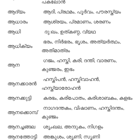
പകലോന്‍
ആദ്യം
ആദി, പ്രഥമം, പൂര്‍വം, പൗരസ്ത്യം
ആധാരം
ആശ്രയം, പ്രമാണം, ശരണം
ആധി
ദു:ഖം, ഉത്കണ്ഠ, വ്യഥ
ഭരം, നിര്‍ഭരം, ഭൃശം, അത്യര്‍ത്ഥം,
ആധിക്യം
അതിമാത്രം
ഗജം, ഹസ്തി, കരി, ദന്തി, വാരണം,
ആന
കുഞ്ജരം, ഇഭം
ഹസ്തിപന്‍, ഹസ്തിവാഹന്‍,
ആനക്കാരന്‍
ഹസ്ത്യാരോഹന്‍
ആനക്കുട്ടി
കരഭം, കരിപോതം, കരിശാബകം, കളഭം
നാഗദന്തകം, വിഷാണം, ഹസ്തിദന്തം,
ആനക്കൊമ്പ്
കുഞ്ജം
ആനച്ചങ്ങല
ശൃംഖല, അന്ദുകം, നിഗളം
ആനത്തോട്ടി
അങ്കുശം, ശൃണി, സൃണി