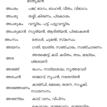
മാതൃകന്‍
അംശം
പങ്ക്, ഭാഗം, ഓഹരി, വീതം, വിഭാഗം
അംശു
രശ്മി, കിരണം, പ്രകാശം
അംശുകം
വസ്ത്രം, പട്ട്, പട്ടുവസ്ത്രം
അംശുമാന്‍
സൂര്യന്‍, ആദിത്യന്‍, പ്രഭാകരന്‍
അംസം
തോള്‍, ചുമല്‍, സ്‌കന്ധം
അയനം
ഗതി, യാത്ര, സഞ്ചാരം, സഞ്ചാരണം
അരക്കെട്ട്, കടി, കടിതം, തടം, മദ്ധ്യം,
അര
ശ്രോണി
അരങ്ങ്
രംഗം, നാട്യശാല, നൃത്തവേദി
അരചന്‍
രാജാവ്, നൃപന്‍, നരേന്ദ്രന്‍
കാഞ്ചി, മേഖല, രശന, സപ്തകി,
അരഞ്ഞാണം
സാരസനം
അരണ്യം
കാട്, വനം, വിപിനം
കൊട്ടാരം, രാജഭവനം, രാജമന്ദിരം,