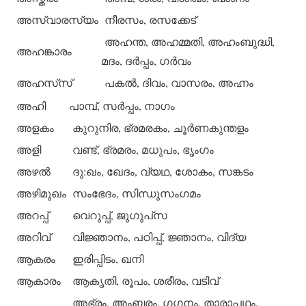
അസ്വാരസ്യം
നീരസം, രസക്കേട്
അഹന്ത, അഹമ്മതി, അഹംബുദ്ധി,
അഹങ്കാരം
മദം, ദര്‍പ്പം, ഗര്‍വം
അഹസ്‌സ്
പകല്‍, ദിവം, വാസരം, അഹ്നം
അഹി
പാമ്പ്, സര്‍പ്പം, നാഗം
അളകം
കുറുനിര, ഭ്രമരകം, ചൂര്‍ണകുന്തളം
അളി
വണ്ട്, ഭ്രമരം, മധുപം, ഭൃംഗം
അഴല്‍
ദു:ഖം, ഖേദം, വ്യഥ, ശോകം, സങ്കടം
അഴിമുഖം
സംഭേദം, സിന്ധുസംഗമം
അറപ്പ്
വെറുപ്പ്, ജുഗുപ്‌സ
അറിവ്
വിജ്ഞാനം, പഠിപ്പ്, ജ്ഞാനം, വിദ്യ
ആകരം
ഇരിപ്പിടം, ഖനി
ആകാരം
ആകൃതി, രൂപം, ശരീരം, വടിവ്
അഭ്രം, അംബരം, ഗഗനം, താരാപഥം,