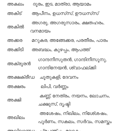
അകലം
ദൂരം, ഇട, മാത്രാ, ആയാമം
അകിട്
ആപീനം, ഉധസ്‌സ്, ഊധസ്‌സ്
അഗരു, അഗരുസാരം, ക്ഷതഹരം,
അകില്‍
വനമായം
അക്കര
മറുകര, അങ്ങേക്കര, പരതീരം, പാരം
അക്കിടി
അബദ്ധം, കുഴപ്പം, ആപത്ത്
ഗാന്ദനീസുതന്‍, ഗാന്ദിനീസൂനു,
അക്രൂരന്‍
ഗാന്ദിനേയന്‍, ശ്വാഫല്ക്കി
അക്ഷക്രീഡ
ചൂതുകളി, ദേവനം
അക്ഷരം
ലിപി, വര്‍ണ്ണം
കണ്ണ്, നേത്രം, നയനം, ലോചനം,
അക്ഷി
ചക്ഷുസ്, ദൃഷ്ടി
അശേഷം, നിഖിലം, നിശേ്ശഷം,
അഖിലം
പൂര്‍ണം, സകലം, സര്‍വം, സമസ്തം
അഖിലാണ്ഡം
പ്രപഞ്ചം, ലോകം