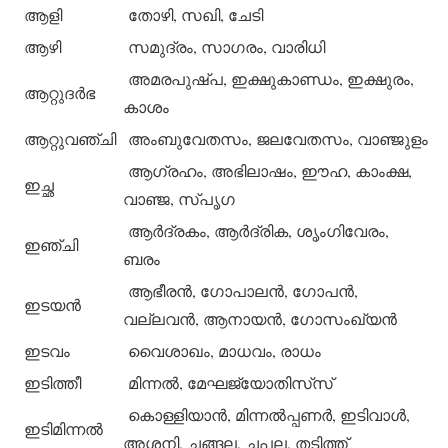
ആളി
തോഴി, സഖി, ചേടി
ആഴി
സമുദ്രം, സാഗരം, വാരിധി
അമരപുഷ്പ, ഇക്ഷുകാണ്ഡം, ഇക്ഷുരം,
ആറ്റുദര്‍ഭ
കാശം
ആറ്റുവഞ്ചി
അംബുവേതസം, ജലവേതസം, വാഞ്ജുളം
ആഗ്രഹം, അഭിലാഷം, ഈഹ, കാംക്ഷ,
ഇച്ഛ
വാഞ്ജ, സ്പൃഗ
ആര്‍ദ്രകം, ആര്‍ദ്രിക, ശൃംഗിവേരം,
ഇഞ്ചി
ബരം
ആഭീരന്‍, ഗോപാലന്‍, ഗോപന്‍,
ഇടയന്‍
വല്ലവന്‍, ആനായന്‍, ഗോസംഖ്യന്‍
ഇടവം
വൈശാഖം, മാധവം, രാധം
ഇടിത്തീ
മിന്നല്‍, മേഘജ്യോതിസ്‌സ്
കൊള്ളിയാന്‍, മിന്നല്‍പ്പണര്‍, ഇടിവാള്‍,
ഇടിമിന്നല്‍
അശനി, ചങ്ങല, ചപല, തടിത്ത്