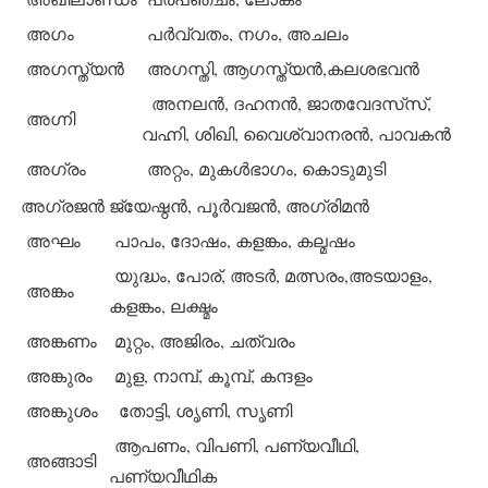
അഗം
പര്‍വ്വതം, നഗം, അചലം
അഗസ്ത്യന്‍
അഗസ്തി, ആഗസ്ത്യന്‍,കലശഭവന്‍
അനലന്‍, ദഹനന്‍, ജാതവേദസ്‌സ്,
അഗ്നി
വഹ്നി, ശിഖി, വൈശ്വാനരന്‍, പാവകന്‍
അഗ്രം
അറ്റം, മുകള്‍ഭാഗം, കൊടുമുടി
അഗ്രജന്‍
ജ്യേഷ്ഠന്‍, പൂര്‍വജന്‍, അഗ്രിമന്‍
അഘം
പാപം, ദോഷം, കളങ്കം, കല്മഷം
യുദ്ധം, പോര്, അടര്‍, മത്സരം,അടയാളം,
അങ്കം
കളങ്കം, ലക്ഷ്മം
അങ്കണം
മുറ്റം, അജിരം, ചത്വരം
അങ്കുരം
മുള, നാമ്പ്, കൂമ്പ്, കന്ദളം
അങ്കുശം
തോട്ടി, ശൃണി, സൃണി
ആപണം, വിപണി, പണ്യവീഥി,
അങ്ങാടി
പണ്യവീഥിക