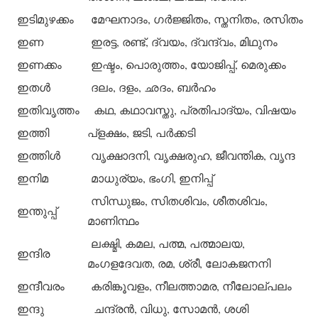
ഇടിമുഴക്കം
മേഘനാദം, ഗര്‍ജ്ജിതം, സ്തനിതം, രസിതം
ഇണ
ഇരട്ട, രണ്ട്, ദ്വയം, ദ്വന്ദ്വം, മിഥുനം
ഇണക്കം
ഇഷ്ടം, പൊരുത്തം, യോജിപ്പ്, മെരുക്കം
ഇതള്‍
ദലം, ദളം, ഛദം, ബര്‍ഹം
ഇതിവൃത്തം
കഥ, കഥാവസ്തു, പ്രതിപാദ്യം, വിഷയം
ഇത്തി
പ്‌ളക്ഷം, ജടി, പര്‍ക്കടി
ഇത്തിള്‍
വൃക്ഷാദനി, വൃക്ഷരുഹ, ജീവന്തിക, വൃന്ദ
ഇനിമ
മാധുര്യം, ഭംഗി, ഇനിപ്പ്
സിന്ധുജം, സിതശിവം, ശീതശിവം,
ഇന്തുപ്പ്
മാണിന്ഥം
ലക്ഷ്മി, കമല, പത്മ, പത്മാലയ,
ഇന്ദിര
മംഗളദേവത, രമ, ശ്രീ, ലോകജനനി
ഇന്ദീവരം
കരിങ്കൂവളം, നീലത്താമര, നീലോല്പലം
ഇന്ദു
ചന്ദ്രന്‍, വിധു, സോമന്‍, ശശി