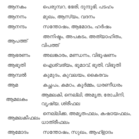
ആനകം
പെരുമ്പറ, ഭേരി, ദുന്ദുഭി, പടഹം
ആനനം
മുഖം, ആസ്യം, വദനം
ആനന്ദം
സന്തോഷം, ആമോദം, ഹര്‍ഷം
അനിഷ്ടം, അപകടം, അത്യാഹിതം,
ആപത്ത്
വിപത്ത്
ആഭരണം
അലങ്കാരം, മണ്ഡനം, വിഭൂഷണം
ആഭൂതി
ഐശ്വര്യം, ഭൂമാവ്, ഭൂതി, വിഭൂതി
ആമ്പല്‍
കുമുദം, കുവലയം, കൈരവം
ആമ
കച്ഛപം, കമഠം, കൂര്‍മ്മം, ധരണീധരം
ആമലകി, നെല്ലി, അമൃത, രോചിനി,
ആമലകം
വൃഷ്യ, ശ്രീഫല
നെല്ലിക്ക, അമൃതഫലം, കഷായഫലം,
ആമലകീഫലം
ധാത്രീഫലം
ആമോദം
സന്തോഷം, സുഖം, ആഹ്‌ളാദം