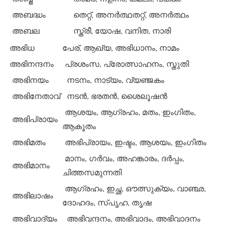
അബദ്ധം
തെറ്റ്, അനര്‍ത്ഥതറ്റ്, അനര്‍ത്ഥം
അബല
സ്ത്രീ, യോഷ, വനിത, നാരി
അഭിധ
പേര്, ആഖ്യ, അഭിധാനം, നാമം
അഭിനന്ദനം
പ്രശംസ, പ്രോത്സാഹനം, സ്തുതി
അഭിനയം
നടനം, നാട്യം, വ്യഞ്ജകം
അഭിനേതാവ്
നടന്‍, ഭരതന്‍, ശൈലൂഷന്‍
ആശയം, ആഗ്രഹം, മതം, ഇംഗിതം,
അഭിപ്രായം
ആകൂതം
അഭിമതം
അഭിപ്രായം, ഇഷ്ടം, ആശയം, ഇംഗിതം
മാനം, ഗര്‍വം, അഹങ്കാരം, ദര്‍പ്പം,
അഭിമാനം
ചിത്തസമുന്നതി
ആഗ്രഹം, ഇച്ഛ, ഔത്സുക്യം, വാഞ്ഛ,
അഭിലാഷം
ദോഹദം, സ്പൃഹ, തൃഷ
അഭിവാദ്യം
അഭിവന്ദനം, അഭിവാദം, അഭിവാദനം