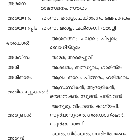
അരമന
രാജസദനം, സൗധം
അരയന്നം
ഹംസം, മരാളം, ചക്രാംഗം, ജലപാദകം
അരയന്നപ്പിട
ഹംസി, മരാളി, ചക്രാംഗി, വരാളി
അശ്വത്ഥം, ചലദലം, പിപ്പലം,
അരയാല്‍
ബോധിദ്രുമം
അരവിന്ദം
താമര, താമരപ്പൂവ്
അരി
അക്ഷതം, തണ്ഡൂലം, ഗാരിത്രം
അരിതാരം
ആലം, താലം, പിഞ്ജരം, ഹരിതാലം
ആന്ധസികന്‍, ആരാളികന്‍,
അരിവെപ്പുകാരന്‍
ഔദാനികന്‍, സൂദന്‍, പല്ലവന്‍
അനൂരു, വിപാദന്‍, കാശ്യപി,
അരുണന്‍
സൂര്യസുതന്‍, ഗരുഡാഗ്രജന്‍,
സൂര്യസാരഥി
ഝരം, നിര്‍ഝരം, വാരിപ്രവാഹം,
അരുവി