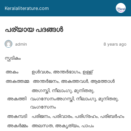
Keralaliterature.com
പര്യായ പദങ്ങള്‍
admin
8 years ago
സ്ഫടികം
അകം
ഉള്‍വശം, അന്തര്‍ഭാഗം, ഉള്ള്
അകത്തമ്മ
അന്തര്‍ജനം, അകത്തവള്‍, ആത്തോള്‍
അഗസ്തി, നീലാംഗു, മുനിതരു,
അകത്തി
വംഗസേനംഅഗസ്തി, നീലാംഗു, മുനിതരു,
വംഗസേനം
അകമ്പടി
പരിജനം, പരിവാരം, പരിഗ്രഹം, പരിബര്‍ഹം
അകര്‍മ്മം
അലസത, അകൃത്യം, പാപം