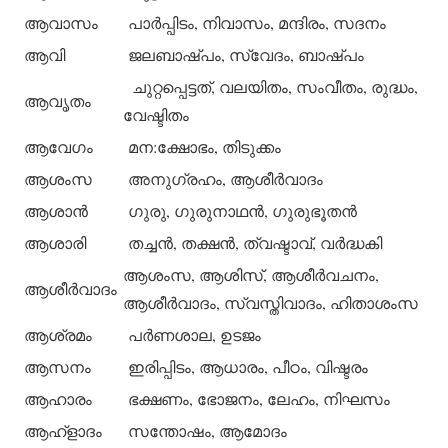
ആവാസം
പാര്‍പ്പിടം, നിവാസം, മന്ദിരം, സദനം
ആവി
ജലബാഷ്പം, സ്വേദം, ബാഷ്പം
ചുറ്റപ്പെട്ടത്, വലയിതം, സംവീതം, രുദ്ധം,
ആവൃതം
വേഷ്ടിതം
ആവേഗം
മന:ക്ഷോഭം, തിടുക്കം
ആശംസ
അനുഗ്രഹം, ആശീര്‍വാദം
ആശാന്‍
ഗുരു, ഗുരുനാഥന്‍, ഗുരുഭൂതന്‍
ആശാരി
തച്ചന്‍, തക്ഷന്‍, ത്വഷ്ടാവ്, വര്‍ദ്ധകി
ആശംസ, ആശിസ്, ആശീര്‍വചനം,
ആശീര്‍വാദം
ആശീര്‍വാദം, സ്വസ്തിവാദം, ഹിതാശംസ
ആശ്രമം
പര്‍ണശാല, ഉടജം
ആസനം
ഇരിപ്പിടം, ആധാരം, പീഠം, വിഷ്ടരം
ആഹാരം
ഭക്ഷണം, ഭോജനം, ലേഹം, നിഘസം
ആഹ്‌ളാദം
സന്തോഷം, ആമോദം