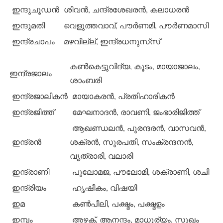
ഇന്ദുചൂഡന്‍
ശിവന്‍, ചന്ദ്രശേഖരന്‍, കലാധരന്‍
ഇന്ദുമതി
വെളുത്തവാവ്, പൗര്‍ണമി, പൗര്‍ണമാസി
ഇന്ദ്രചാപം
മഴവില്ല്, ഇന്ദ്രധനുസ്‌സ്
കണ്‍കെട്ടുവിദ്യ, കൂടം, മായാജാലം,
ഇന്ദ്രജാലം
ശാംബരി
ഇന്ദ്രജാലികന്‍
മായാകരന്‍, പ്രതിഹാരികന്‍
ഇന്ദ്രജിത്ത്
മേഘനാദന്‍, രാവണി, ജംഭാരിജിത്ത്
ആഖണ്ഡലന്‍, പുരന്ദരന്‍, വാസവന്‍,
ഇന്ദ്രന്‍
ശക്രന്‍, സുരപതി, സംക്രന്ദനന്‍,
വൃത്രാരി, വലാരി
ഇന്ദ്രാണി
പുലോമജ, പൗലോമി, ശക്രാണി, ശചി
ഇന്ദ്രിയം
ഹൃഷീകം, വിഷയി
ഇമ
കണ്‍പീലി, പക്ഷ്മം, പക്ഷ്മളം
ഇമ്പം
അഴക്, ആനന്ദം, മാധുര്യം, സുഖം