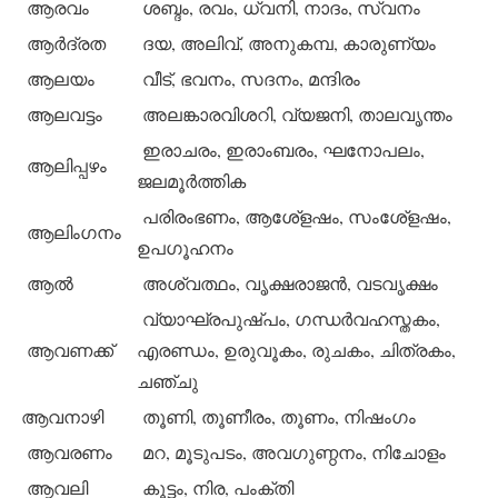
ആരവം
ശബ്ദം, രവം, ധ്വനി, നാദം, സ്വനം
ആര്‍ദ്രത
ദയ, അലിവ്, അനുകമ്പ, കാരുണ്യം
ആലയം
വീട്, ഭവനം, സദനം, മന്ദിരം
ആലവട്ടം
അലങ്കാരവിശറി, വ്യജനി, താലവൃന്തം
ഇരാചരം, ഇരാംബരം, ഘനോപലം,
ആലിപ്പഴം
ജലമൂര്‍ത്തിക
പരിരംഭണം, ആശേ്‌ളഷം, സംശേ്‌ളഷം,
ആലിംഗനം
ഉപഗൂഹനം
ആല്‍
അശ്വത്ഥം, വൃക്ഷരാജന്‍, വടവൃക്ഷം
വ്യാഘ്രപുഷ്പം, ഗന്ധര്‍വഹസ്തകം,
ആവണക്ക്
എരണ്ഡം, ഉരുവൂകം, രുചകം, ചിത്രകം,
ചഞ്ചു
ആവനാഴി
തൂണി, തൂണീരം, തൂണം, നിഷംഗം
ആവരണം
മറ, മൂടുപടം, അവഗുണ്ഠനം, നിചോളം
ആവലി
കൂട്ടം, നിര, പംക്തി