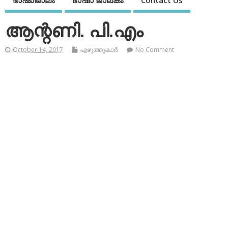
ഭാഷാജാലം
ഭാഷാ ജാലകം
Contact Us
ആന്റണി. പി.എം
October 14, 2017
എഴുത്തുകാര്‍
No Comment