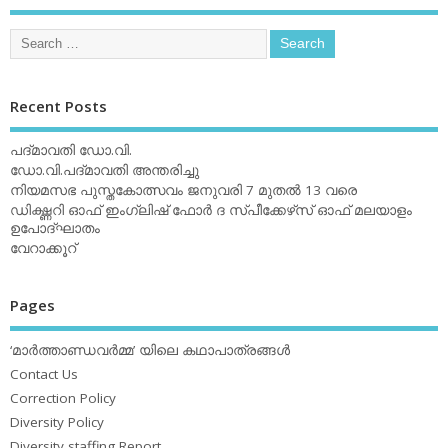
Recent Posts
പദ്മാവതി ഡോ.വി.
ഡോ.വി.പദ്മാവതി അന്തരിച്ചു
നിയമസഭ പുസ്തകോത്സവം ജനുവരി 7 മുതല്‍ 13 വരെ
ഡിക്ഷ്ണറി ഓഫ് ഇംഗ്ലിഷ് ഫോര്‍ ദ സ്പീക്കേഴ്‌സ് ഓഫ് മലയാളം
ഉപോദ്ഘാതം
വേറാക്കൂറ്
Pages
‘മാര്‍ത്താണ്ഡവര്‍മ്മ’ യിലെ കഥാപാത്രങ്ങള്‍
Contact Us
Correction Policy
Diversity Policy
Diversity staffing Report