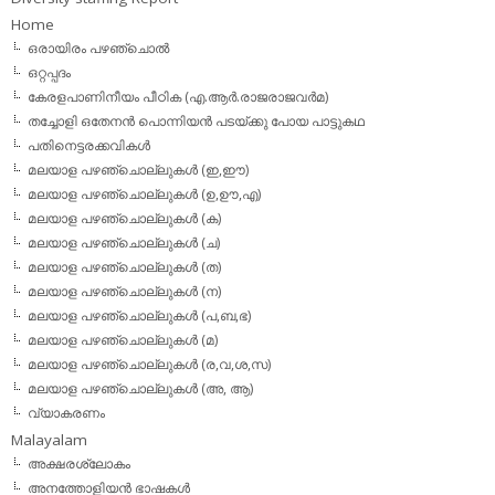
Home
ഒരായിരം പഴഞ്ചൊല്‍
ഒറ്റപ്പദം
കേരളപാണിനീയം പീഠിക (എ.ആര്‍.രാജരാജവര്‍മ)
തച്ചോളി ഒതേനൻ പൊന്നിയൻ പടയ്‌ക്കു പോയ പാട്ടുകഥ
പതിനെട്ടരക്കവികള്‍
മലയാള പഴഞ്ചൊല്ലുകള്‍ (ഇ,ഈ)
മലയാള പഴഞ്ചൊല്ലുകള്‍ (ഉ,ഊ,എ)
മലയാള പഴഞ്ചൊല്ലുകള്‍ (ക)
മലയാള പഴഞ്ചൊല്ലുകള്‍ (ച)
മലയാള പഴഞ്ചൊല്ലുകള്‍ (ത)
മലയാള പഴഞ്ചൊല്ലുകള്‍ (ന)
മലയാള പഴഞ്ചൊല്ലുകള്‍ (പ,ബ,ഭ)
മലയാള പഴഞ്ചൊല്ലുകള്‍ (മ)
മലയാള പഴഞ്ചൊല്ലുകള്‍ (ര,വ,ശ,സ)
മലയാള പഴഞ്ചൊല്ലുകൾ (അ, ആ)
വ്യാകരണം
Malayalam
അക്ഷരശ്ലോകം
അനത്തോളിയന്‍ ഭാഷകള്‍