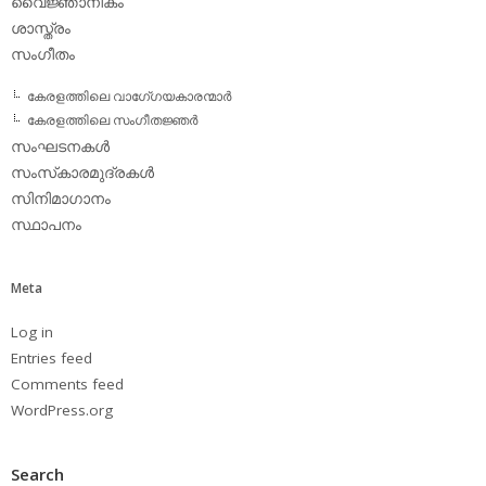
വൈജ്ഞാനികം
ശാസ്ത്രം
സംഗീതം
കേരളത്തിലെ വാഗേ്ഗയകാരന്മാര്‍
കേരളത്തിലെ സംഗീതജ്ഞര്‍
സംഘടനകള്‍
സംസ്‌കാരമുദ്രകള്‍
സിനിമാഗാനം
സ്ഥാപനം
Meta
Log in
Entries feed
Comments feed
WordPress.org
Search