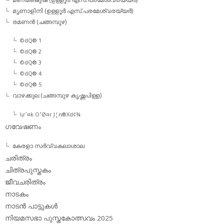
മൃണാളിനി (ഉള്ളൂര്‍ എസ്.പരമേശ്വരയ്യര്‍)
രമണന്‍ (ചങ്ങമ്പുഴ)
©dQ® 1
©dQ® 2
©dQ® 3
©dQ® 4
©dQ® 5
വാഴക്കുല (ചങ്ങമ്പുഴ കൃഷ്ണപിള്ള)
l¡r´¤k O¹Ø¤r J¦n®Xd¢¾
ഗവേഷണം
കേരളാ സര്‍വ്വകലാശാല
ചരിത്രം
ചിത്രപുസ്തകം
ജീവചരിത്രം
നാടകം
നാടന്‍ പാട്ടുകള്‍
നിയമസഭാ പുസ്തകോത്സവം 2025